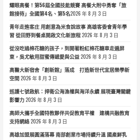
耀眼高餐！第56屆全國技能競賽 高餐大附中勇奪「旅
館接待」全國第4名、第5名​
2026 年 8 月 3 日
青年走進客庄 用創意為米食說故事 高雄客委會青年學
習 從田野到餐桌開啟文化新旅程
2026 年 8 月 3 日
從沒吃過棉花糖的孩子，到開著粉紅棉花糖車走遍屏
東，吳尤敏用甜蜜傳遞愛與公益
2026 年 8 月 3 日
高醫大新宿舍「創新館」落成 打造新世代宜居樂學新
空間
2026 年 8 月 3 日
巡護七號啟航：捍衛公海漁權與海洋永續 展現臺灣關鍵
影響力
2026 年 8 月 3 日
高師大攜手全國特教夥伴共促教育平權 建構共融教育
支持網絡
2026 年 8 月 3 日
高雄加盟展圓滿落幕 南部創業市場持續升溫 國產鮮乳