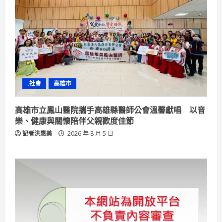
.社會
高雄市
高雄市立鳳山醫院攜手高雄縣醫師公會溫馨獻唱 以音
樂、健康與關懷陪伴父親歡度佳節
記者洪惠美
2026 年 8 月 5 日