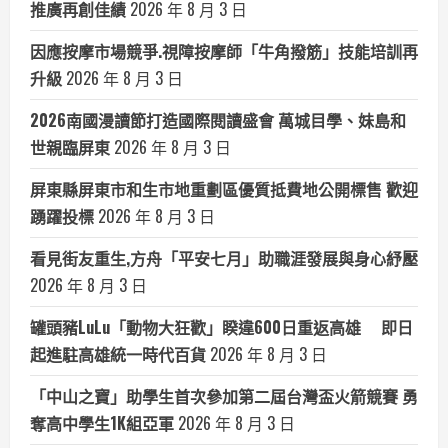
推廣再創佳績
2026 年 8 月 3 日
因應按摩市場競爭.視障按摩師「牛角撥筋」技能培訓再
升級
2026 年 8 月 3 日
2026南國漫讀節打造國際閱讀盛會 萬城目學、妹島和
世親臨屏東
2026 年 8 月 3 日
屏東縣屏東市和生市地重劃區優質抵費地公開標售 歡迎
踴躍投標
2026 年 8 月 3 日
看見街友重生,方舟「平安七月」助職涯發展與身心紓壓
2026 年 8 月 3 日
罐頭豬LuLu「動物大狂歡」睽違600日重返高雄 即日
起進駐高雄統一時代百貨
2026 年 8 月 3 日
「中山之寶」助學生首次參加第二屆台灣盃火箭競賽 勇
奪高中學生1K組亞軍
2026 年 8 月 3 日