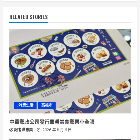
u
e
RELATED STORIES
R
e
a
d
i
n
.消費生活
高雄市
g
中華郵政公司發行臺灣美食郵票小全張
記者洪惠美
2026 年 8 月 6 日