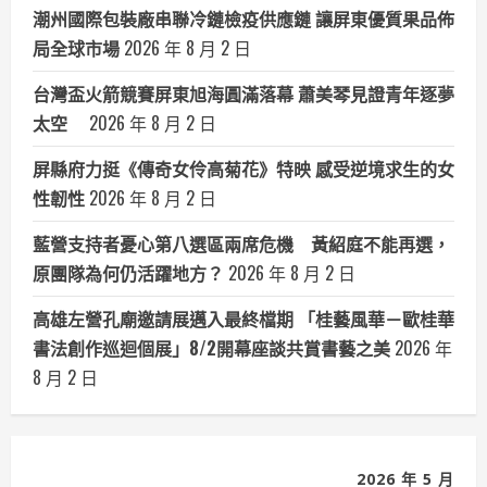
潮州國際包裝廠串聯冷鏈檢疫供應鏈 讓屏東優質果品佈
局全球市場
2026 年 8 月 2 日
台灣盃火箭競賽屏東旭海圓滿落幕 蕭美琴見證青年逐夢
太空
2026 年 8 月 2 日
屏縣府力挺《傳奇女伶高菊花》特映 感受逆境求生的女
性韌性
2026 年 8 月 2 日
藍營支持者憂心第八選區兩席危機 黃紹庭不能再選，
原團隊為何仍活躍地方？
2026 年 8 月 2 日
高雄左營孔廟邀請展邁入最終檔期 「桂藝風華－歐桂華
書法創作巡迴個展」8/2開幕座談共賞書藝之美
2026 年
8 月 2 日
2026 年 5 月