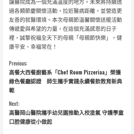
讓醫院成為一個充滿溫度的地方。未來將持續透
過各類節慶關懷活動，拉近醫病距離，並營造更
友善的就醫環境。本次母親節溫馨關懷送暖活動
傳遞愛與希望的力量，在這個充滿感恩的日子
裡，誠摯祝福全天下的母親「母親節快樂」，健
康平安、幸福常在！
C
Previous:
高餐大西餐廚藝系「Chef Room Pizzeriaa」榮獲
o
綠色餐廳認證 師生攜手實踐永續餐飲教育新典
n
範
t
Next:
i
高醫岡山醫院攜手幼兒園推動入校塗氟 守護學童
口腔健康從小做起
n