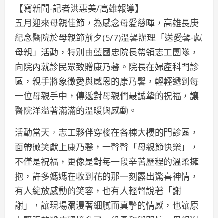
【寫新聞-記者洪惠美/高雄報導】
五月迎來母親佳節，為感念母愛慈暉，高雄長庚
紀念醫院於母親節前夕(5/7)溫馨辦理「送愛馨-獻
母親」活動，特別由藍國忠院長帶領志工團隊，
向院內就診民眾致贈康乃馨。院長在婦產科門診
區，親手將象徵愛與感恩的康乃馨，輕輕遞到每
一位母親手中，傳遞對母親們最誠摯的祝福，讓
醫院洋溢著滿滿的溫暖與感動。
活動當天，志工夥伴穿梭在各棟大樓的門診區，
面帶微笑獻上康乃馨，一聲聲「母親節快樂」，
不僅是祝福，更像是對每一段辛苦歷程的溫柔擁
抱，許多媽媽在收到花的那一刻露出驚喜神情，
有人綻放感動的笑容，也有人輕聲說著「謝
謝」，讓現場瀰漫著細膩而真摯的情感，也讓原