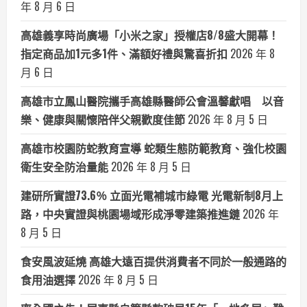
年 8 月 6 日
高雄義享時尚廣場「小米之家」授權店8/8盛大開幕！
指定商品加1元多1件、滿額好禮與驚喜折扣
2026 年 8
月 6 日
高雄市立鳳山醫院攜手高雄縣醫師公會溫馨獻唱 以音
樂、健康與關懷陪伴父親歡度佳節
2026 年 8 月 5 日
高雄市校園防蛇教育宣導 蛇類生態防範教育、強化校園
衛生安全防治量能
2026 年 8 月 5 日
建研所實證73.6％ 立面光電補城市綠電 光電新制8月上
路，中央實證與桃園場域形成淨零建築推進鏈
2026 年
8 月 5 日
食安風波延燒 高雄大遠百提供消費者不同於一般通路的
食用油選擇
2026 年 8 月 5 日