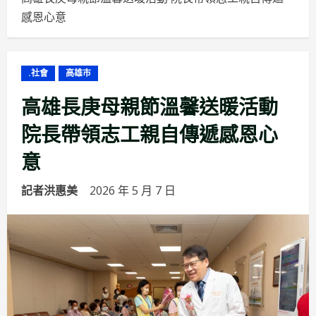
感恩心意
.社會
高雄市
高雄長庚母親節溫馨送暖活動
院長帶領志工親自傳遞感恩心
意
記者洪惠美
2026 年 5 月 7 日