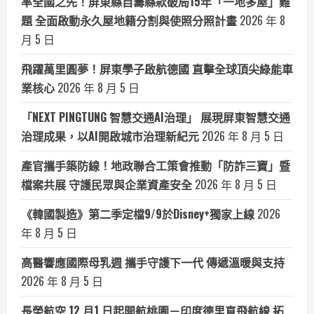
率全國之先！屏東縣自籌縣款破局15年「一地多屋」難
題 全面啟動永久屋地籍分割與使照分照計畫
2026 年 8
月 5 日
飛躍萬里圓夢！屏東學子啟航德國 直擊全球頂尖綠能車
業核心
2026 年 8 月 5 日
「NEXT PINGTUNG 智慧交通AI治理」 展現屏東智慧交通
治理成果，以AI開啟城市治理新紀元
2026 年 8 月 5 日
產官攜手築防線！地政聯合工策會推動「防詐三寶」暨
檔案共展 守護民眾與企業資產安全
2026 年 8 月 5 日
《韓國製造》第二季定檔9/9於Disney+獨家上線
2026
年 8 月 5 日
高醫響應國際母乳週 攜手守護下一代 傳遞溫暖與支持
2026 年 8 月 5 日
長榮航空 12 月1 日起開航桃園－印度德里直飛航線 拓