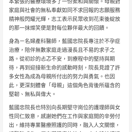
本緊張的醫療環境多了一份柔和與關懷。母親對
家庭與社會的無私奉獻如同不求回報的志願服務
精神般閃耀光輝，志工表示民眾收到花束後綻放
的那一抹燦笑便是對每位夥伴最大的回饋。
身為ㄧ名婦產科醫師，藍國忠院長專注於不孕症
治療，陪伴無數家庭走過漫長且不易的求子之
路。從初診的忐忑不安，到療程中的堅持與期
待，再到迎接新生命的感動時刻，院長見證了許
多女性為成為母親所付出的努力與勇氣。也因
此，更深刻體會「母親」這個角色背後所蘊含的
堅韌、無私與偉大。
藍國忠院長也特別向長期堅守崗位的護理師與女
性同仁致意，感謝她們在工作與家庭間的辛勞付
出，維持專業醫療照護的同時，融入人文關懷，