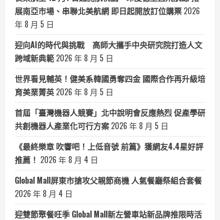
展南亞市場、串聯北美航網 即日起開放訂位購票
2026
年 8 月 5 日
迎向AI的時代與挑戰 高師大攜手中央研究院打造人文
跨域新典範
2026 年 8 月 5 日
世界看見輔英！健美系韓國勇奪四金 國際合作再升級培
育美業菁英
2026 年 8 月 5 日
首屆「臺灣機器人競賽」北中說明會反應熱烈 促產學研
共創機器人產業化可行方案
2026 年 8 月 5 日
《最終樂章 吹響吧！上低音號 前篇》獲網友4.4星好評
推薦！
2026 年 8 月 4 日
Global Mall屏東市搶攻父親節商機 人氣餐廳祭組合套餐
2026 年 8 月 4 日
迎雙節聚餐旺季 Global Mall新左營車站新品牌推限時活