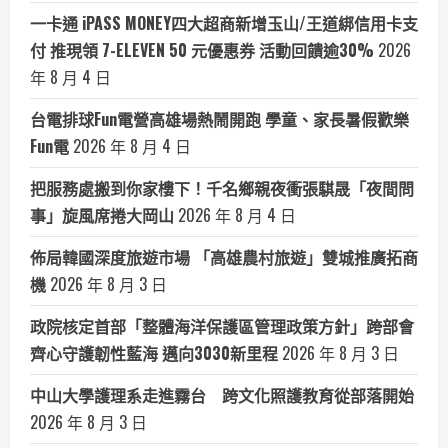
一卡通 iPASS MONEY四大超商新增玉山/王道綁信用卡支
付 推現領 7-ELEVEN 50 元優惠券 活動回饋逾30%
2026
年 8 月 4 日
台電排球Fun電營高雄場熱鬧開跑 學童、家長暑假歡樂
Fun電
2026 年 8 月 4 日
把服務處搬到你家樓下！千名鄉親夜衝張騏晟「夜間問
事」旋風席捲大岡山
2026 年 8 月 4 日
佈局韓國深度旅遊市場 「高雄農村旅遊」雙城推廣拓商
機
2026 年 8 月 3 日
政院核定首部「整體海洋保護區管理政策方針」跨部會
齊心守護韌性藍海 邁向3030新里程
2026 年 8 月 3 日
中山大學護理系走進霧台 跨文化照護教育從部落開始
2026 年 8 月 3 日