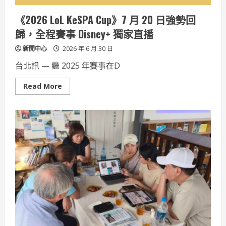
共
創
《2026 LoL KeSPA Cup》7 月 20 日強勢回
雙
贏
歸，全程賽事 Disney+ 獨家直播
新聞中心
2026 年 6 月 30 日
台北訊 — 繼 2025 年賽事在D
Read
Read More
more
about
《2026
LoL
KeSPA
Cup》
7
月
20
日
強
勢
回
歸，
全
程
賽
事
Disney+