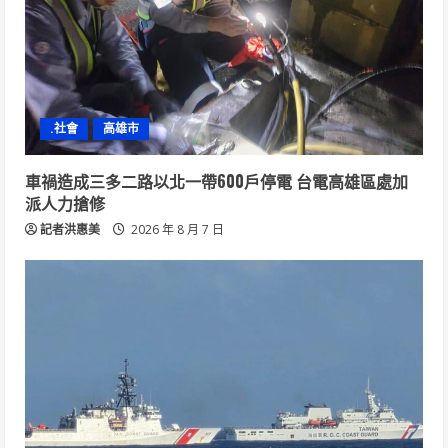
.社會
高雄市
車禍造成三多二路以北一帶600戶停電 台電高雄區處加
派人力搶修
記者洪惠美
2026 年 8 月 7 日