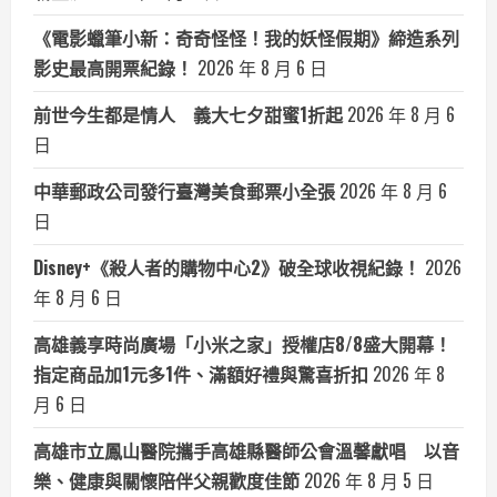
《電影蠟筆小新：奇奇怪怪！我的妖怪假期》締造系列
影史最高開票紀錄！
2026 年 8 月 6 日
前世今生都是情人 義大七夕甜蜜1折起
2026 年 8 月 6
日
中華郵政公司發行臺灣美食郵票小全張
2026 年 8 月 6
日
Disney+《殺人者的購物中心2》破全球收視紀錄！
2026
年 8 月 6 日
高雄義享時尚廣場「小米之家」授權店8/8盛大開幕！
指定商品加1元多1件、滿額好禮與驚喜折扣
2026 年 8
月 6 日
高雄市立鳳山醫院攜手高雄縣醫師公會溫馨獻唱 以音
樂、健康與關懷陪伴父親歡度佳節
2026 年 8 月 5 日