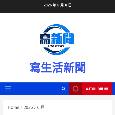
Skip
2026 年 8 月 8 日
to
content
寫生活新聞
WATCH ONLINE
Primary
Menu
Home
2026
6 月