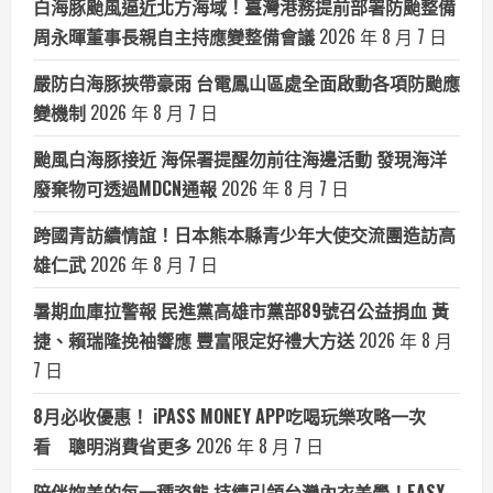
白海豚颱風逼近北方海域！臺灣港務提前部署防颱整備
周永暉董事長親自主持應變整備會議
2026 年 8 月 7 日
嚴防白海豚挾帶豪雨 台電鳳山區處全面啟動各項防颱應
變機制
2026 年 8 月 7 日
颱風白海豚接近 海保署提醒勿前往海邊活動 發現海洋
廢棄物可透過MDCN通報
2026 年 8 月 7 日
跨國青訪續情誼！日本熊本縣青少年大使交流團造訪高
雄仁武
2026 年 8 月 7 日
暑期血庫拉警報 民進黨高雄市黨部89號召公益捐血 黃
捷、賴瑞隆挽袖響應 豐富限定好禮大方送
2026 年 8 月
7 日
8月必收優惠！ iPASS MONEY APP吃喝玩樂攻略一次
看 聰明消費省更多
2026 年 8 月 7 日
陪伴妳美的每一種姿態 持續引領台灣內衣美學！EASY