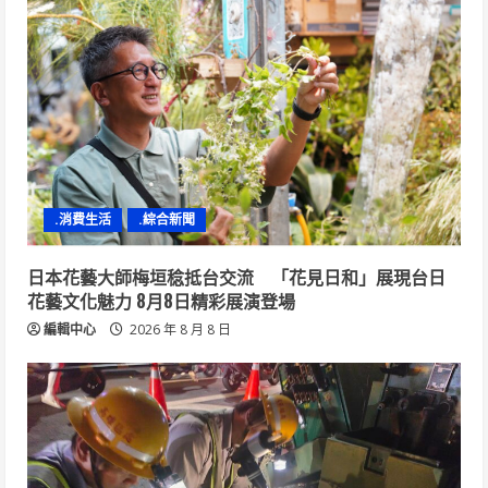
.消費生活
.綜合新聞
日本花藝大師梅垣稔抵台交流 「花見日和」展現台日
花藝文化魅力 8月8日精彩展演登場
編輯中心
2026 年 8 月 8 日