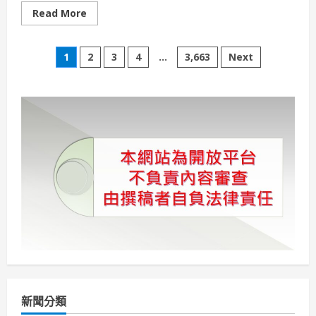
Read
Read More
more
about
與
文
海
1
2
3
4
...
3,663
Next
共
舞、
章
躍
動
國
分
際！
「2026
海
頁
洋
國
際
舞
蹈
藝
術
節」
揭
開
序
幕
串
聯
六
國
舞
新聞分類
團