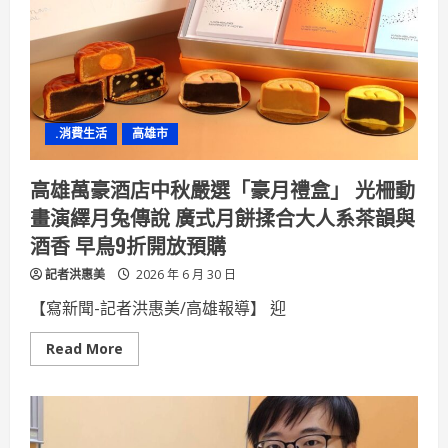
正
式
啟
動!
環
狀
輕
軌
C34
.消費生活
高雄市
站
土
地
開
高雄萬豪酒店中秋嚴選「豪月禮盒」 光柵動
發
案
畫演繹月兔傳說 廣式月餅揉合大人系茶韻與
成
立
酒香 早鳥9折開放預購
廉
政
記者洪惠美
平
2026 年 6 月 30 日
臺
102
【寫新聞-記者洪惠美/高雄報導】 迎
億
投
資
Read
Read More
打
more
造
about
健
高
康
雄
生
萬
活
豪
新
酒