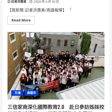
記者洪惠美
2026 年 6 月 30 日
【寫新聞-記者洪惠美/高雄報導】 「
Read
Read More
more
about
「瘦
瘦
針」
不
只
減
重
更
能
護
心，
成
心
血
管
病
友
新
.社會
高雄市
選
擇
三信家商深化國際教育2.0 赴日參訪姊妹校