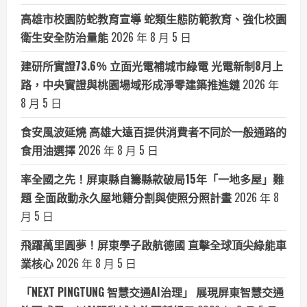
高雄市校園防蛇教育宣導 蛇類生態防範教育、強化校園
衛生安全防治量能
2026 年 8 月 5 日
建研所實證73.6％ 立面光電補城市綠電 光電新制8月上
路，中央實證與桃園場域形成淨零建築推進鏈
2026 年
8 月 5 日
食安風波延燒 高雄大遠百提供消費者不同於一般通路的
食用油選擇
2026 年 8 月 5 日
率全國之先！屏東縣自籌縣款破局15年「一地多屋」難
題 全面啟動永久屋地籍分割與使照分照計畫
2026 年 8
月 5 日
飛躍萬里圓夢！屏東學子啟航德國 直擊全球頂尖綠能車
業核心
2026 年 8 月 5 日
「NEXT PINGTUNG 智慧交通AI治理」 展現屏東智慧交通