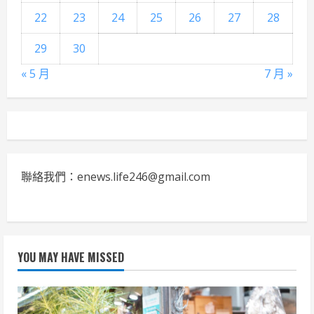
22
23
24
25
26
27
28
29
30
« 5 月
7 月 »
聯絡我們：enews.life246@gmail.com
YOU MAY HAVE MISSED