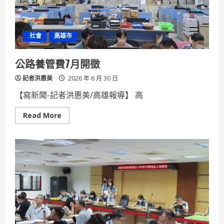
談、
地
方
共
感
.社會
高雄市
到
青
力
共
公路養管費7月開徵
創
海
記者洪惠美
廢
2026 年 6 月 30 日
再
生
【寫新聞-記者洪惠美/高雄報導】 高
聯
盟
成
Read
Read More
員
more
共
about
譜
公
馬
路
祖
養
海
管
廢
費
問
7
題
月
解
開
方
徵