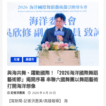
中
油
公
司
液
化
天
然
氣
工
程
處
辦
理
「政
府
採
購
.社會
高雄市
法
違
失
案
與海共舞、躍動國際！「2026海洋國際舞蹈
例
與
藝術節」揭開序幕 串聯六國舞團以舞蹈藝術
法
令
打開海洋想像
規
範」
記者洪惠美
專
2026 年 6 月 30 日
題
講
【寫新聞-記者洪惠美/高雄報導】 海
習