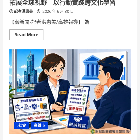
拓展全球視野 以行動實踐跨文化學習
記者洪惠美
2026 年 6 月 30 日
【寫新聞-記者洪惠美/高雄報導】 為
Read
Read More
more
about
三
信
家
商
深
化
國
際
教
育
2.0
赴
日
參
訪
姊
妹
校
.社會
高雄市
拓
展
全
球