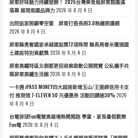
屏東好味魅力持續發酵！ 2026台灣美食展屏東館圓滿
落幕 展現南國品牌力
2026 年 8 月 4 日
出院返家照顧零空窗 屏東打造長照3.0無縫照護網
2026 年 8 月 4 日
屏東縣勇奪國家卓越建設獎12項殊榮 縣長周春米獲頒國
土建設特別貢獻獎
2026 年 8 月 4 日
屏東高鐵特區北側都更招商案啟動公開閱覽 公私攜手共
築屏東高鐵生活圈
2026 年 8 月 4 日
一卡通 iPASS MONEY四大超商新增玉山/王道綁信用卡支
付 推現領 7-ELEVEN 50 元優惠券 活動回饋逾30%
2026
年 8 月 4 日
台電排球Fun電營高雄場熱鬧開跑 學童、家長暑假歡樂
Fun電
2026 年 8 月 4 日
把服務處搬到你家樓下！千名鄉親夜衝張騏晟「夜間問