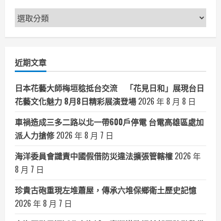
以
舞
新
蹈
藝
聞
術
打
分
開
海
類
洋
近期文章
想
像
日本花藝大師梅垣稔抵台交流 「花見日和」展現台日
花藝文化魅力 8月8日精彩展演登場
2026 年 8 月 8 日
車禍造成三多二路以北一帶600戶停電 台電高雄區處加
派人力搶修
2026 年 8 月 7 日
海洋委員會譴責中國假借防災違法擴張管轄權
2026 年
8 月 7 日
珍貴古砲重現左堆蕭屋，傳承六堆保鄉衛土歷史記憶
2026 年 8 月 7 日