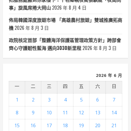
事」旋風席捲大岡山
2026 年 8 月 4 日
佈局韓國深度旅遊市場 「高雄農村旅遊」雙城推廣拓商
機
2026 年 8 月 3 日
政院核定首部「整體海洋保護區管理政策方針」跨部會
齊心守護韌性藍海 邁向3030新里程
2026 年 8 月 3 日
2026 年 6 月
一
二
三
四
五
六
日
1
2
3
4
5
6
7
8
9
10
11
12
13
14
15
16
17
18
19
20
21