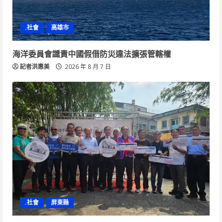
.社會
高雄市
海洋委員會譴責中國假借防災違法擴張管轄權
記者洪惠美
2026 年 8 月 7 日
.社會
屏東縣