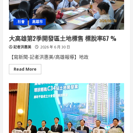
.社會
高雄市
大高雄第2季開發區土地標售 標脫率67 %
記者洪惠美
2026 年 6 月 30 日
【寫新聞-記者洪惠美/高雄報導】地政
Read
Read More
more
about
大
高
雄
第
2
季
開
發
區
土
地
標
售