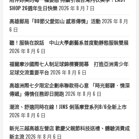
SHOP 26週年生日快樂
2026 年 8 月 7 日
高雄郵局「88節父愛如山 感恩傳情」活動
2026 年 8 月
6 日
聽！服裝在說話 中山大學劇藝系首度動靜態服裝雙展
2026 年 8 月 6 日
福爾摩沙國際七人制足球錦標賽開幕 打造亞洲青少年
足球交流重要平台
2026 年 8 月 6 日
高雄洲際七夕限定企劃串聯款待心意 「時光郵驛．情深
傳遞」傳情任務即日開跑
2026 年 8 月 6 日
潮流、舒適同時在線！JINS 俐落摩登系列8/6全新上市
2026 年 8 月 6 日
新光三越高雄左營店 歡慶父親節科技送禮、體驗消費成
新主流
2026 年 8 月 6 日