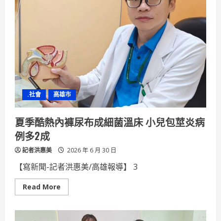
地
店
標
中
秋
嚴
選
「豪
月
禮
盒」
光
柵
動
畫
.社會
高雄市
演
繹
月
兔
夏季酷熱內褲尿布成細菌溫床 小兒包莖炎病
傳
說
例多2成
廣
式
記者洪惠美
月
2026 年 6 月 30 日
餅
揉
【寫新聞-記者洪惠美/高雄報導】 3
合
大
人
Read
Read More
系
more
茶
about
韻
夏
與
季
酒
酷