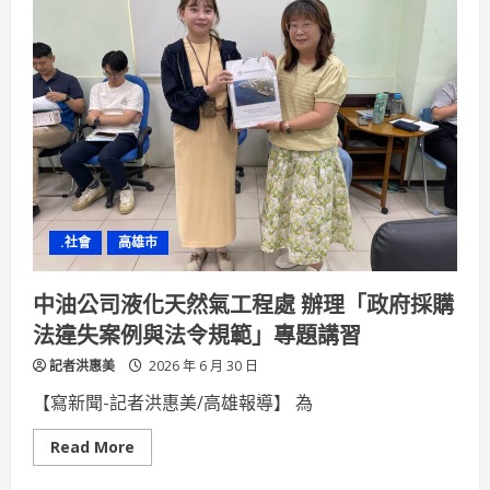
香
熱
早
內
鳥
褲
9
尿
折
布
開
成
放
細
預
菌
購
溫
床
小
兒
包
莖
炎
.社會
高雄市
病
例
多
2
中油公司液化天然氣工程處 辦理「政府採購
成
法違失案例與法令規範」專題講習
記者洪惠美
2026 年 6 月 30 日
【寫新聞-記者洪惠美/高雄報導】 為
Read
Read More
more
about