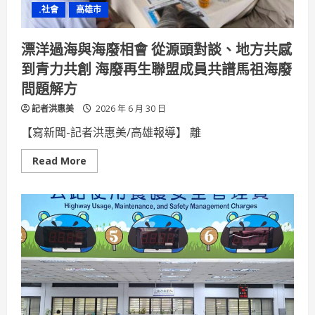
獨
.社會
高雄市
家
直
播
漂洋過海與海廢相會 從源頭對談、地方共感
到青力共創 海廢再生聯盟成員共譜馬祖海廢
問題解方
記者洪惠美
2026 年 6 月 30 日
【寫新聞-記者洪惠美/高雄報導】 離
Read
Read More
more
about
漂
洋
過
海
與
海
廢
相
會
從
源
頭
對