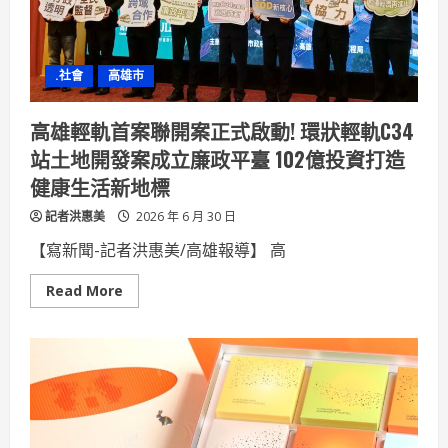
標
脫
率
67
%
.社會
高雄市
高雄輕軌首案聯開案正式啟動! 環狀輕軌C34
站土地開發案成立廉政平臺 102億投資打造
健康生活新地標
記者洪惠美
2026 年 6 月 30 日
【寫新聞-記者洪惠美/高雄報導】 高
Read
Read More
more
about
高
雄
輕
軌
首
案
聯
開
案