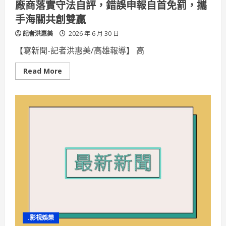
廠商落實守法自評，錯誤申報自首免罰，攜
視
野
手海關共創雙贏
以
行
記者洪惠美
動
2026 年 6 月 30 日
實
踐
【寫新聞-記者洪惠美/高雄報導】 高
跨
文
化
Read
Read More
學
more
習
about
廠
商
落
實
守
法
自
評，
錯
誤
申
報
自
首
免
罰，
攜
手
.影視娛樂
海
關