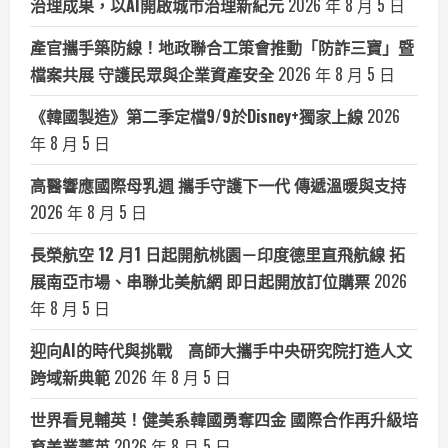
治理成果，以AI開啟城市治理新紀元
2026 年 8 月 5 日
產官攜手築防線！地政聯合工策會推動「防詐三寶」暨
檔案共展 守護民眾與企業資產安全
2026 年 8 月 5 日
《韓國製造》第二季定檔9/9於Disney+獨家上線
2026
年 8 月 5 日
高醫響應國際母乳週 攜手守護下一代 傳遞溫暖與支持
2026 年 8 月 5 日
長榮航空 12 月1 日起開航桃園－印度德里直飛航線 拓
展南亞市場、串聯北美航網 即日起開放訂位購票
2026
年 8 月 5 日
迎向AI的時代與挑戰 高師大攜手中央研究院打造人文
跨域新典範
2026 年 8 月 5 日
世界看見輔英！健美系韓國勇奪四金 國際合作再升級培
育美業菁英
2026 年 8 月 5 日