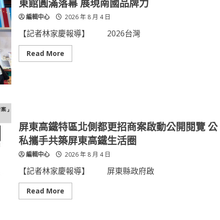
東館圓滿落幕 展現南國品牌力
獻
東
獎
打
編輯中心
2026 年 8 月 4 日
造
長
照
【記者林家慶報導】 2026台灣
3.0
無
縫
Read
Read More
照
more
護
about
網
屏
東
好
味
魅
力
持
續
屏東高鐵特區北側都更招商案啟動公開閱覽 公
發
酵！
私攜手共築屏東高鐵生活圈
2026
台
編輯中心
2026 年 8 月 4 日
灣
美
食
【記者林家慶報導】 屏東縣政府啟
展
屏
東
Read
Read More
館
more
圓
about
滿
屏
落
東