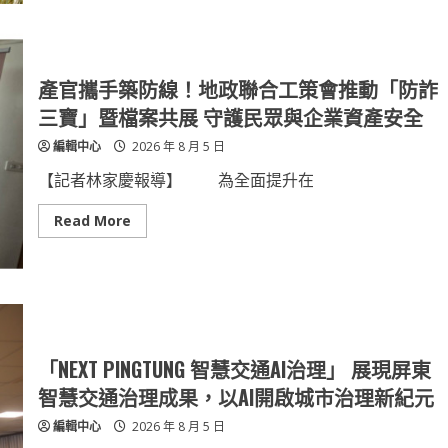
花
藝
大
師
梅
垣
產官攜手築防線！地政聯合工策會推動「防詐
稔
抵
三寶」暨檔案共展 守護民眾與企業資產安全
台
交
編輯中心
2026 年 8 月 5 日
流
「花
見
【記者林家慶報導】 為全面提升在
日
和」
展
Read
Read More
現
more
台
about
日
產
花
官
藝
攜
文
手
化
築
魅
防
力
線！
8
地
「NEXT PINGTUNG 智慧交通AI治理」 展現屏東
月
政
8
聯
智慧交通治理成果，以AI開啟城市治理新紀元
日
合
精
工
編輯中心
2026 年 8 月 5 日
彩
策
展
會