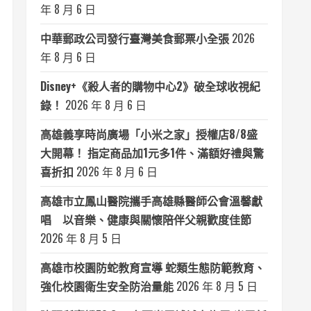
年 8 月 6 日
中華郵政公司發行臺灣美食郵票小全張
2026
年 8 月 6 日
Disney+《殺人者的購物中心2》破全球收視紀
錄！
2026 年 8 月 6 日
高雄義享時尚廣場「小米之家」授權店8/8盛
大開幕！ 指定商品加1元多1件、滿額好禮與驚
喜折扣
2026 年 8 月 6 日
高雄市立鳳山醫院攜手高雄縣醫師公會溫馨獻
唱 以音樂、健康與關懷陪伴父親歡度佳節
2026 年 8 月 5 日
高雄市校園防蛇教育宣導 蛇類生態防範教育、
強化校園衛生安全防治量能
2026 年 8 月 5 日