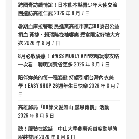
跨國青訪續情誼！日本熊本縣青少年大使交流
團造訪高雄仁武
2026 年 8 月 7 日
暑期血庫拉警報 民進黨高雄市黨部89號召公益
捐血 黃捷、賴瑞隆挽袖響應 豐富限定好禮大方
送
2026 年 8 月 7 日
8月必收優惠！ iPASS MONEY APP吃喝玩樂攻略
一次看 聰明消費省更多
2026 年 8 月 7 日
陪伴妳美的每一種姿態 持續引領台灣內衣美
學！EASY SHOP 26週年生日快樂
2026 年 8 月 7
日
高雄郵局「88節父愛如山 感恩傳情」活動
2026 年 8 月 6 日
聽！服裝在說話 中山大學劇藝系首度動靜態
服裝雙展
2026 年 8 月 6 日