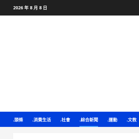
Skip
2026 年 8 月 8 日
to
content
.頭條
.消費生活
.社會
.綜合新聞
.運動
.文教