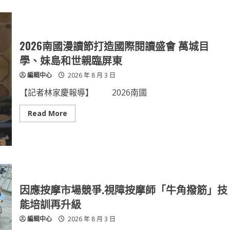
幕
高
展
鐵
現
特
南
區
國
北
品
側
2026南國漫讀節打造國際閱讀盛會 萬城目
牌
都
力
更
學、妹島和世親臨屏東
招
商
編輯中心
2026 年 8 月 3 日
案
啟
動
【記者林家慶報導】 2026南國
公
開
閱
Read
Read More
覽
more
公
about
私
2026
攜
南
手
國
共
漫
築
讀
屏
節
東
打
高
造
因應按摩市場競爭.視障按摩師「牛角撥筋」技
鐵
國
生
際
能培訓再升級
活
閱
圈
讀
編輯中心
2026 年 8 月 3 日
盛
會