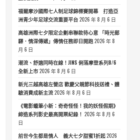
福爾摩沙國際七人制足球錦標賽開幕 打造亞
洲青少年足球交流重要平台
2026 年 8 月 6 日
高雄洲際七夕限定企劃串聯款待心意 「時光郵
驛．情深傳遞」傳情任務即日開跑
2026 年 8
月 6 日
潮流、舒適同時在線！JINS 俐落摩登系列8/6
全新上市
2026 年 8 月 6 日
新光三越高雄左營店 歡慶父親節科技送禮、體
驗消費成新主流
2026 年 8 月 6 日
《電影蠟筆小新：奇奇怪怪！我的妖怪假期》
締造系列影史最高開票紀錄！
2026 年 8 月 6
日
前世今生都是情人 義大七夕甜蜜1折起
2026