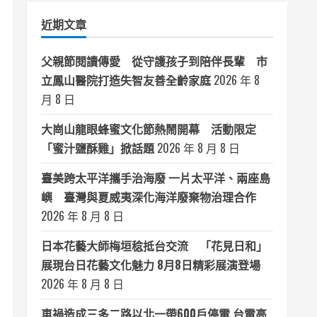
類
近期文章
父親節閱讀傳愛 從守護孩子到陪伴長輩 市
立鳳山醫院打造失智友善全齡家庭
2026 年 8
月 8 日
大崗山龍眼蜂蜜文化節熱鬧開幕 活動限定
「蜜汁鹽酥雞」掀話題
2026 年 8 月 8 日
臺美跨太平洋攜手治海廢 一片太平洋、兩座島
嶼 臺灣與夏威夷深化海洋廢棄物治理合作
2026 年 8 月 8 日
日本花藝大師梅垣稔抵台交流 「花見日和」
展現台日花藝文化魅力 8月8日精彩展演登場
2026 年 8 月 8 日
車禍造成三多二路以北一帶600戶停電 台電高