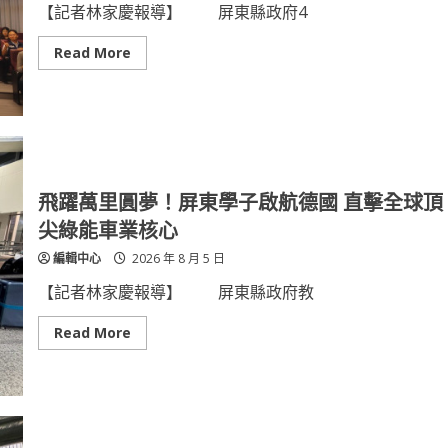
演
推
【記者林家慶報導】 屏東縣政府4
登
動
場
「防
詐
Read
Read More
三
more
寶」
about
暨
「NEXT
檔
PINGTUNG
案
智
共
慧
展
交
守
通
護
AI
民
治
飛躍萬里圓夢！屏東學子啟航德國 直擊全球頂
眾
理」
與
展
尖綠能車業核心
企
現
業
屏
編輯中心
2026 年 8 月 5 日
資
東
產
智
安
慧
【記者林家慶報導】 屏東縣政府教
全
交
通
治
Read
Read More
理
more
成
about
果，
飛
以
躍
AI
萬
開
里
啟
圓
城
夢！