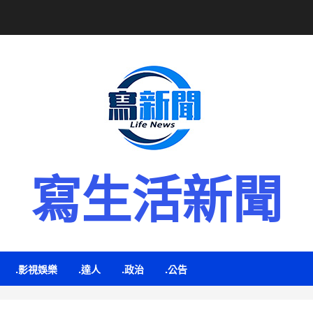
寫生活新聞
.影視娛樂
.達人
.政治
.公告