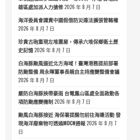
雄區處加派人力搶修
2026 年 8 月 7 日
海洋委員會譴責中國假借防災違法擴張管轄權
2026 年 8 月 7 日
珍貴古砲重現左堆蕭屋，傳承六堆保鄉衛土歷
史記憶
2026 年 8 月 7 日
白海豚颱風逼近北方海域！臺灣港務提前部署
防颱整備 周永暉董事長親自主持應變整備會議
2026 年 8 月 7 日
嚴防白海豚挾帶豪雨 台電鳳山區處全面啟動各
項防颱應變機制
2026 年 8 月 7 日
颱風白海豚接近 海保署提醒勿前往海邊活動 發
現海洋廢棄物可透過MDCN通報
2026 年 8 月 7
日