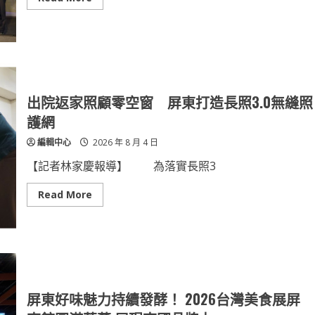
地
more
多
about
屋」
屏
難
東
題
縣
全
勇
面
奪
啟
國
動
家
永
卓
出院返家照顧零空窗 屏東打造長照3.0無縫照
久
越
屋
建
護網
地
設
籍
獎
編輯中心
2026 年 8 月 4 日
分
12
割
項
與
殊
【記者林家慶報導】 為落實長照3
使
榮
照
縣
分
長
Read
Read More
照
周
more
計
春
about
畫
米
出
獲
院
頒
返
國
家
土
照
建
顧
設
零
特
空
屏東好味魅力持續發酵！ 2026台灣美食展屏
別
窗
貢
屏