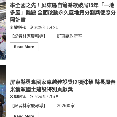
市
屏
率全國之先！屏東縣自籌縣款破局15年「一地
治
東
理
學
多屋」難題 全面啟動永久屋地籍分割與使照分
新
子
紀
啟
照計畫
元
航
德
編輯中心
2026 年 8 月 5 日
國
直
擊
【記者林家慶報導】 屏東縣政府率
全
球
頂
Read
Read More
尖
more
綠
about
能
率
車
全
業
國
核
之
心
先！
屏
東
屏東縣勇奪國家卓越建設獎12項殊榮 縣長周春
縣
自
米獲頒國土建設特別貢獻獎
籌
縣
編輯中心
2026 年 8 月 4 日
款
破
局
【記者林家慶報導】 2026國家
15
年
「一
Read
Read More