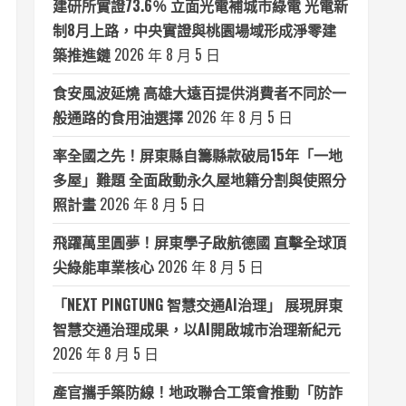
建研所實證73.6％ 立面光電補城市綠電 光電新
制8月上路，中央實證與桃園場域形成淨零建
築推進鏈
2026 年 8 月 5 日
食安風波延燒 高雄大遠百提供消費者不同於一
般通路的食用油選擇
2026 年 8 月 5 日
率全國之先！屏東縣自籌縣款破局15年「一地
多屋」難題 全面啟動永久屋地籍分割與使照分
照計畫
2026 年 8 月 5 日
飛躍萬里圓夢！屏東學子啟航德國 直擊全球頂
尖綠能車業核心
2026 年 8 月 5 日
「NEXT PINGTUNG 智慧交通AI治理」 展現屏東
智慧交通治理成果，以AI開啟城市治理新紀元
2026 年 8 月 5 日
產官攜手築防線！地政聯合工策會推動「防詐