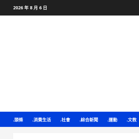
Skip
2026 年 8 月 6 日
to
content
.頭條
.消費生活
.社會
.綜合新聞
.運動
.文教