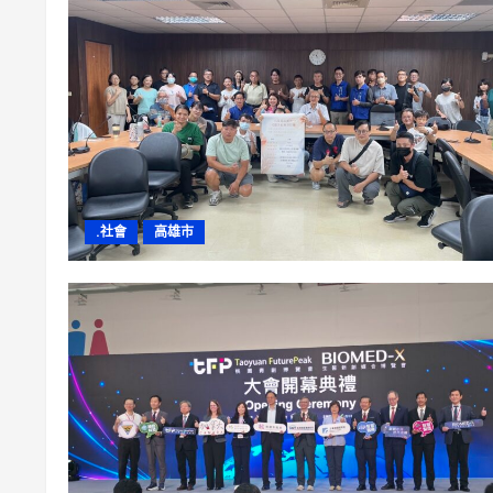
.社會
高雄市