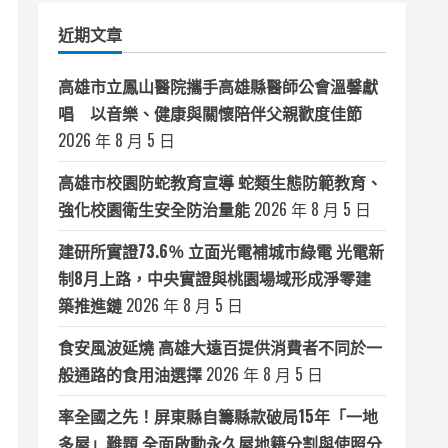
類
近期文章
高雄市立鳳山醫院攜手高雄縣醫師公會溫馨獻
唱 以音樂、健康與關懷陪伴父親歡度佳節
2026 年 8 月 5 日
高雄市校園防蛇教育宣導 蛇類生態防範教育、
強化校園衛生安全防治量能
2026 年 8 月 5 日
建研所實證73.6％ 立面光電補城市綠電 光電新
制8月上路，中央實證與桃園場域形成淨零建
築推進鏈
2026 年 8 月 5 日
食安風波延燒 高雄大遠百提供消費者不同於一
般通路的食用油選擇
2026 年 8 月 5 日
率全國之先！屏東縣自籌縣款破局15年「一地
多屋」難題 全面啟動永久屋地籍分割與使照分