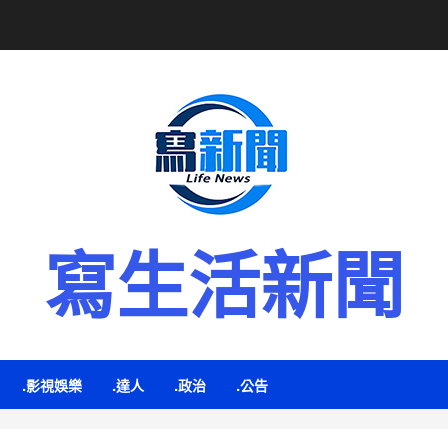
寫生活新聞
.影視娛樂
.達人
.政治
.公告