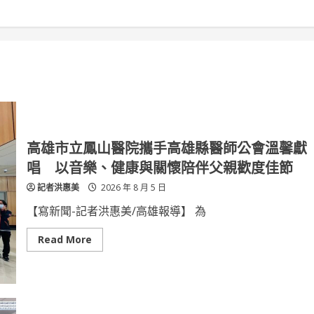
高雄市立鳳山醫院攜手高雄縣醫師公會溫馨獻
唱 以音樂、健康與關懷陪伴父親歡度佳節
記者洪惠美
2026 年 8 月 5 日
【寫新聞-記者洪惠美/高雄報導】 為
Read
Read More
more
about
高
雄
市
立
鳳