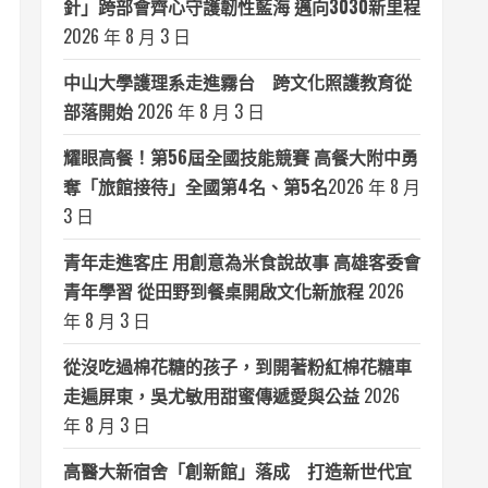
針」跨部會齊心守護韌性藍海 邁向3030新里程
2026 年 8 月 3 日
中山大學護理系走進霧台 跨文化照護教育從
部落開始
2026 年 8 月 3 日
耀眼高餐！第56屆全國技能競賽 高餐大附中勇
奪「旅館接待」全國第4名、第5名​
2026 年 8 月
3 日
青年走進客庄 用創意為米食說故事 高雄客委會
青年學習 從田野到餐桌開啟文化新旅程
2026
年 8 月 3 日
從沒吃過棉花糖的孩子，到開著粉紅棉花糖車
走遍屏東，吳尤敏用甜蜜傳遞愛與公益
2026
年 8 月 3 日
高醫大新宿舍「創新館」落成 打造新世代宜