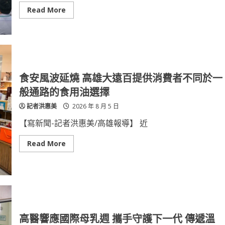
教
育、
Read
Read More
強
more
化
about
校
建
園
研
衛
所
生
實
安
證
全
73.6％
防
立
食安風波延燒 高雄大遠百提供消費者不同於一
治
面
量
光
般通路的食用油選擇
能
電
補
記者洪惠美
2026 年 8 月 5 日
城
市
綠
【寫新聞-記者洪惠美/高雄報導】 近
電
光
電
Read
Read More
新
more
制
about
8
食
月
安
上
風
路，
波
中
延
央
燒
實
高
證
雄
高醫響應國際母乳週 攜手守護下一代 傳遞溫
與
大