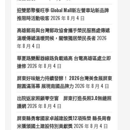
迎雙節聚餐旺季 Global Mall新左營車站新品牌
推限時活動吸客
2026 年 8 月 4 日
高雄郵局與台灣郵政協會攜手榮民服務處傳遞
溫暖傳遞溫暖問候，關懷獨居榮民長者
2026
年 8 月 4 日
華夏路變壓器線路負載過高 台電高雄區處立即
搶修
2026 年 8 月 4 日
屏東好味魅力持續發酵！ 2026台灣美食展屏東
館圓滿落幕 展現南國品牌力
2026 年 8 月 4 日
出院返家照顧零空窗 屏東打造長照3.0無縫照
護網
2026 年 8 月 4 日
屏東縣勇奪國家卓越建設獎12項殊榮 縣長周春
米獲頒國土建設特別貢獻獎
2026 年 8 月 4 日