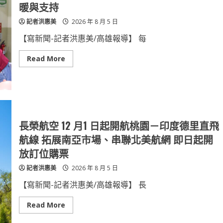
桃
遠
暖與支持
園
百
場
提
記者洪惠美
2026 年 8 月 5 日
域
供
形
消
成
費
【寫新聞-記者洪惠美/高雄報導】 每
淨
者
零
不
建
同
Read
Read More
築
於
more
推
一
about
進
般
高
鏈
通
醫
路
響
的
應
食
國
用
際
油
母
長榮航空 12 月1 日起開航桃園－印度德里直飛
選
乳
擇
週
航線 拓展南亞市場、串聯北美航網 即日起開
攜
手
放訂位購票
守
護
記者洪惠美
2026 年 8 月 5 日
下
一
代
【寫新聞-記者洪惠美/高雄報導】 長
傳
遞
溫
Read
Read More
暖
more
與
about