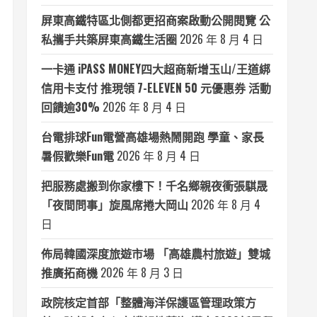
屏東高鐵特區北側都更招商案啟動公開閱覽 公
私攜手共築屏東高鐵生活圈
2026 年 8 月 4 日
一卡通 iPASS MONEY四大超商新增玉山/王道綁
信用卡支付 推現領 7-ELEVEN 50 元優惠券 活動
回饋逾30%
2026 年 8 月 4 日
台電排球Fun電營高雄場熱鬧開跑 學童、家長
暑假歡樂Fun電
2026 年 8 月 4 日
把服務處搬到你家樓下！千名鄉親夜衝張騏晟
「夜間問事」旋風席捲大岡山
2026 年 8 月 4
日
佈局韓國深度旅遊市場 「高雄農村旅遊」雙城
推廣拓商機
2026 年 8 月 3 日
政院核定首部「整體海洋保護區管理政策方