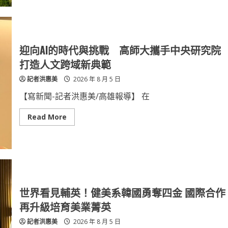
支
長
持
榮
航
空
12
月
1
迎向AI的時代與挑戰 高師大攜手中央研究院
日
起
打造人文跨域新典範
開
航
記者洪惠美
2026 年 8 月 5 日
桃
園
－
【寫新聞-記者洪惠美/高雄報導】 在
印
度
德
Read
Read More
里
more
直
about
飛
迎
航
向
線
AI
拓
的
展
時
南
代
亞
與
市
挑
世界看見輔英！健美系韓國勇奪四金 國際合作
場、
戰
串
高
再升級培育美業菁英
聯
師
北
大
記者洪惠美
2026 年 8 月 5 日
美
攜