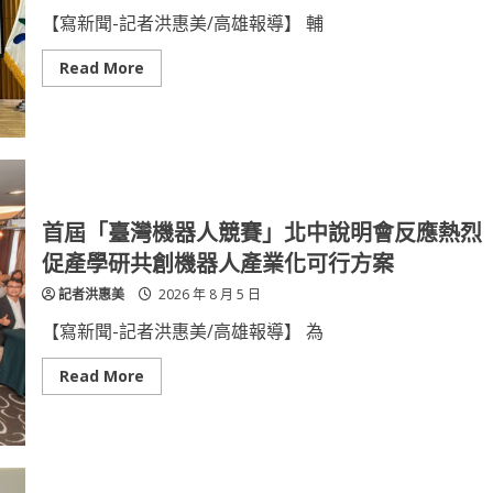
航
手
網
中
【寫新聞-記者洪惠美/高雄報導】 輔
即
央
日
研
起
究
Read
Read More
開
院
more
放
打
about
訂
造
世
位
人
界
購
文
看
票
跨
見
域
輔
新
英！
典
健
範
美
首屆「臺灣機器人競賽」北中說明會反應熱烈
系
韓
促產學研共創機器人產業化可行方案
國
勇
記者洪惠美
2026 年 8 月 5 日
奪
四
金
【寫新聞-記者洪惠美/高雄報導】 為
國
際
合
Read
Read More
作
more
再
about
升
首
級
屆
培
「臺
育
灣
美
機