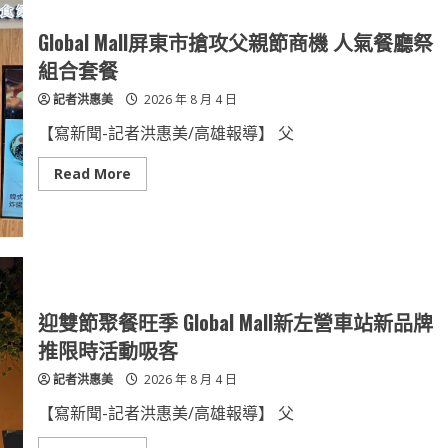
業
器
菁
人
英
競
Global Mall屏東市搶攻父親節商機 人氣餐廳祭
賽」
北
組合套餐
中
說
記者洪惠美
2026 年 8 月 4 日
明
會
反
【寫新聞-記者洪惠美/高雄報導】 父
應
熱
烈
Read
Read More
促
more
產
about
學
Global
研
Mall
共
屏
創
東
機
市
器
搶
人
攻
產
父
迎雙節聚餐旺季 Global Mall新左營車站新品牌
業
親
化
節
推限時活動吸客
可
商
行
機
記者洪惠美
2026 年 8 月 4 日
方
人
案
氣
餐
【寫新聞-記者洪惠美/高雄報導】 父
廳
祭