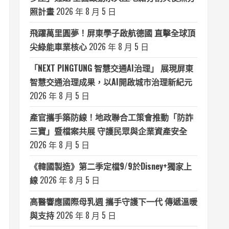
照計畫
2026 年 8 月 5 日
飛躍萬里圓夢！屏東學子啟航德國 直擊全球頂
尖綠能車業核心
2026 年 8 月 5 日
「NEXT PINGTUNG 智慧交通AI治理」 展現屏東
智慧交通治理成果，以AI開啟城市治理新紀元
2026 年 8 月 5 日
產官攜手築防線！地政聯合工策會推動「防詐
三寶」暨檔案共展 守護民眾與企業資產安全
2026 年 8 月 5 日
《韓國製造》第二季定檔9/9於Disney+獨家上
線
2026 年 8 月 5 日
高醫響應國際母乳週 攜手守護下一代 傳遞溫暖
與支持
2026 年 8 月 5 日