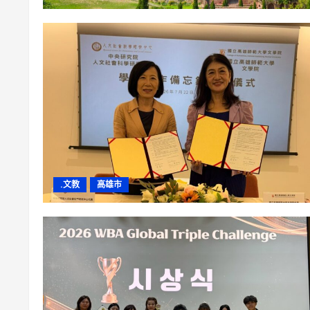
.文教
高雄市