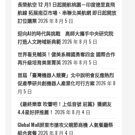
長榮航空 12 月1 日起開航桃園－印度德里直飛
航線 拓展南亞市場、串聯北美航網 即日起開放
訂位購票
2026 年 8 月 5 日
迎向AI的時代與挑戰 高師大攜手中央研究院
打造人文跨域新典範
2026 年 8 月 5 日
世界看見輔英！健美系韓國勇奪四金 國際合作
再升級培育美業菁英
2026 年 8 月 5 日
首屆「臺灣機器人競賽」北中說明會反應熱烈
促產學研共創機器人產業化可行方案
2026 年 8
月 5 日
《最終樂章 吹響吧！上低音號 前篇》獲網友
4.4星好評推薦！
2026 年 8 月 4 日
Global Mall屏東市搶攻父親節商機 人氣餐廳祭
組合套餐
2026 年 8 月 4 日