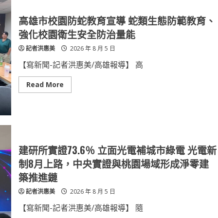
山
醫
院
高雄市校園防蛇教育宣導 蛇類生態防範教育、
攜
手
強化校園衛生安全防治量能
高
雄
記者洪惠美
2026 年 8 月 5 日
縣
醫
師
【寫新聞-記者洪惠美/高雄報導】 高
公
會
溫
Read
Read More
馨
more
獻
about
唱
高
以
雄
音
市
樂、
校
健
園
康
防
與
蛇
建研所實證73.6％ 立面光電補城市綠電 光電新
關
教
懷
育
制8月上路，中央實證與桃園場域形成淨零建
陪
宣
伴
導
築推進鏈
父
蛇
親
類
記者洪惠美
2026 年 8 月 5 日
歡
生
度
態
佳
防
【寫新聞-記者洪惠美/高雄報導】 隨
節
範