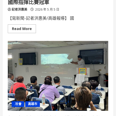
國際指揮比賽冠軍
市
場
記者洪惠美
2026 年 5 月 5 日
【寫新聞-記者洪惠美/高雄報導】 國
Read
Read More
more
about
高
師
大
校
友
旅
德
青
年
指
揮
家
劉
人
仁
連
獲
兩
.社會
高雄市
項
國
際
指