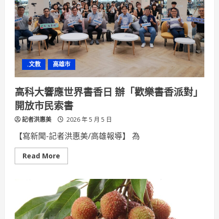
「走
私
未
遂」
罰
則
終
結
保
.文教
高雄市
育
類
鸚
鵡
高科大響應世界書香日 辦「歡樂書香派對」
蛋
「查
開放市民索書
得
到、
記者洪惠美
罰
2026 年 5 月 5 日
不
到」
【寫新聞-記者洪惠美/高雄報導】 為
困
境
Read
Read More
more
about
高
科
大
響
應
世
界