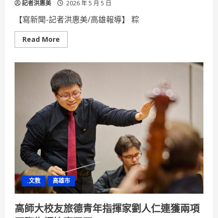
記者洪惠美
2026 年 5 月 5 日
【寫新聞-記者洪惠美/高雄報導】 粽
Read
Read More
more
about
高
雄
翰
品
酒
店
推
端
午
美
粽
禮
袋
搶
攻
企
業
送
.文教
高雄市
禮
與
家
庭
高師大校友旅德青年指揮家劉人仁連獲兩項
採
購