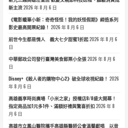
新主流
2026 年 8 月 6 日
《電影蠟筆小新：奇奇怪怪！我的妖怪假期》締造系列
影史最高開票紀錄！
2026 年 8 月 6 日
前世今生都是情人 義大七夕甜蜜1折起
2026 年 8 月 6
日
中華郵政公司發行臺灣美食郵票小全張
2026 年 8 月 6
日
Disney+《殺人者的購物中心2》破全球收視紀錄！
2026
年 8 月 6 日
高雄義享時尚廣場「小米之家」授權店8/8盛大開幕！
指定商品加1元多1件、滿額好禮與驚喜折扣
2026 年 8
月 6 日
高雄市立鳳山醫院攜手高雄縣醫師公會溫馨獻唱 以音