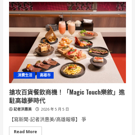
等
世
一
紀
年！
大
君
夫
人》
邊
佑
錫
霸
氣
護
妻
創
收
視
巔
.消費生活
高雄市
峰！
搶攻百貨餐飲商機！「Magic Touch樂敘」進
駐高雄夢時代
記者洪惠美
2026 年 5 月 5 日
【寫新聞-記者洪惠美/高雄報導】 爭
Read
Read More