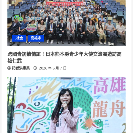
.社會
高雄市
跨國青訪續情誼！日本熊本縣青少年大使交流團造訪高
雄仁武
記者洪惠美
2026 年 8 月 7 日