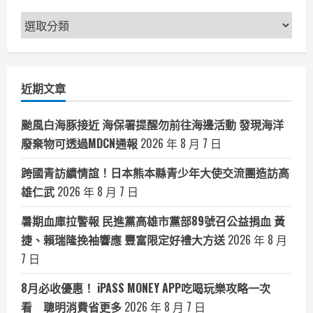
新
聞
分
類
近期文章
颱風白海豚接近 海保署提醒勿前往海邊活動 發現海洋
廢棄物可透過MDCN通報
2026 年 8 月 7 日
跨國青訪續情誼！日本熊本縣青少年大使交流團造訪高
雄仁武
2026 年 8 月 7 日
暑期血庫拉警報 民進黨高雄市黨部89號召公益捐血 黃
捷、賴瑞隆挽袖響應 豐富限定好禮大方送
2026 年 8 月
7 日
8月必收優惠！ iPASS MONEY APP吃喝玩樂攻略一次
看 聰明消費省更多
2026 年 8 月 7 日