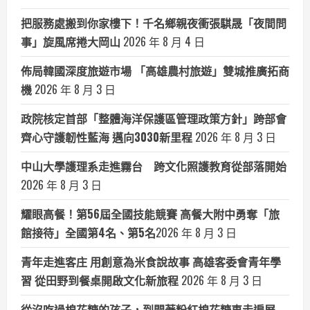
把服務處搬到你家樓下！千名鄉親夜衝張騏晟「夜間問
事」旋風席捲大岡山
2026 年 8 月 4 日
佈局韓國深度旅遊市場 「高雄農村旅遊」雙城推廣拓商
機
2026 年 8 月 3 日
政院核定首部「整體海洋保護區管理政策方針」跨部會
齊心守護韌性藍海 邁向3030新里程
2026 年 8 月 3 日
中山大學護理系走進霧台 跨文化照護教育從部落開始
2026 年 8 月 3 日
耀眼高餐！第56屆全國技能競賽 高餐大附中勇奪「旅
館接待」全國第4名、第5名​
2026 年 8 月 3 日
青年走進客庄 用創意為米食說故事 高雄客委會青年學
習 從田野到餐桌開啟文化新旅程
2026 年 8 月 3 日
從沒吃過棉花糖的孩子，到開著粉紅棉花糖車走遍屏