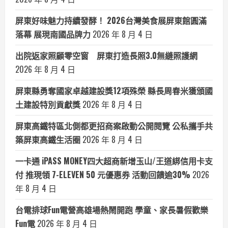
屏東好味魅力持續發酵！ 2026台灣美食展屏東館圓滿
落幕 展現南國品牌力
2026 年 8 月 4 日
出院返家照顧零空窗 屏東打造長照3.0無縫照護網
2026 年 8 月 4 日
屏東縣勇奪國家卓越建設獎12項殊榮 縣長周春米獲頒國
土建設特別貢獻獎
2026 年 8 月 4 日
屏東高鐵特區北側都更招商案啟動公開閱覽 公私攜手共
築屏東高鐵生活圈
2026 年 8 月 4 日
一卡通 iPASS MONEY四大超商新增玉山/王道綁信用卡支
付 推現領 7-ELEVEN 50 元優惠券 活動回饋逾30%
2026
年 8 月 4 日
台電排球Fun電營高雄場熱鬧開跑 學童、家長暑假歡樂
Fun電
2026 年 8 月 4 日