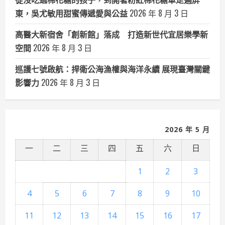
東，吳尤敏用甜蜜傳遞愛與公益
2026 年 8 月 3 日
高醫大新宿舍「創新館」落成 打造新世代宜居樂學新
空間
2026 年 8 月 3 日
巡護七號啟航：捍衛公海漁權與海洋永續 展現臺灣關鍵
影響力
2026 年 8 月 3 日
2026 年 5 月
一
二
三
四
五
六
日
1
2
3
4
5
6
7
8
9
10
11
12
13
14
15
16
17