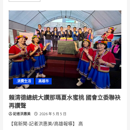
more
about
搶
攻
百
貨
餐
飲
商
機！
「Magic
Touch
樂
敘」
進
駐
高
雄
夢
時
.消費生活
高雄市
代
賴清德總統大讚那瑪夏水蜜桃 國會立委聯袂
再讚聲
記者洪惠美
2026 年 5 月 5 日
【寫新聞-記者洪惠美/高雄報導】 高