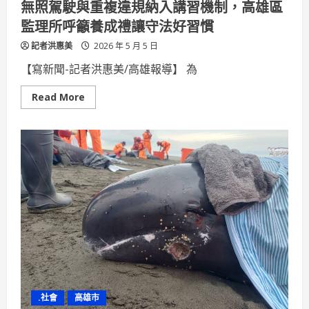
無照駕駛與重複違規納入講習機制，高雄區
揮
比
監理所呼籲養成禮讓守法好習慣
賽
冠
記者洪惠美
軍
2026 年 5 月 5 日
【寫新聞-記者洪惠美/高雄報導】 為
Read
Read More
more
about
無
照
駕
駛
與
重
複
違
規
納
入
講
習
機
制，
高
雄
區
.社會
高雄市
監
理