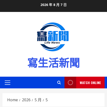
Skip
2026 年 8 月 7 日
to
content
寫生活新聞
WATCH ONLINE
Primary
Menu
Home
2026
5 月
5