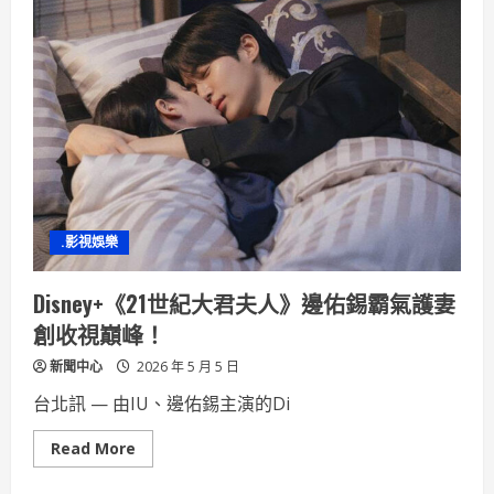
會！
高
雄
玉
荷
包
限
時
登
場
「高
雄
首
選
電
.影視娛樂
商
平
台」
母
Disney+《21世紀大君夫人》邊佑錫霸氣護妻
親
節
創收視巔峰！
早
鳥
新聞中心
2026 年 5 月 5 日
預
購
搶
台北訊 — 由IU、邊佑錫主演的Di
鮮
下
單
Read
Read More
錯
more
過
about
再
Disney+《21