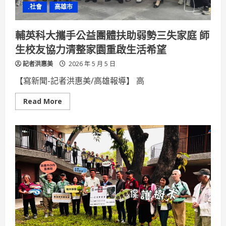
保
.社會
高雄市
署
MARN
團
隊
輔英科大攜手公益團體扶助弱勢三失家庭 師
搶
救
生校友協力清整家園重啟生活希望
進
度
記者洪惠美
報
2026 年 5 月 5 日
告
【寫新聞-記者洪惠美/高雄報導】 高
Read
Read More
more
about
輔
英
科
大
攜
手
公
益
團
體
扶
助
弱
勢
三