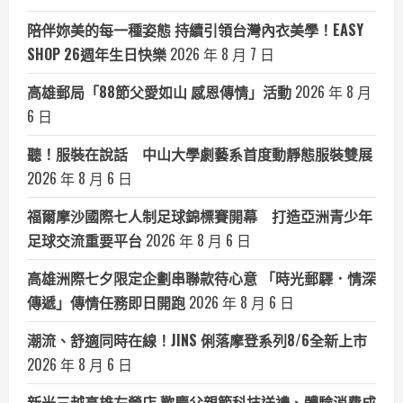
陪伴妳美的每一種姿態 持續引領台灣內衣美學！EASY
SHOP 26週年生日快樂
2026 年 8 月 7 日
高雄郵局「88節父愛如山 感恩傳情」活動
2026 年 8 月
6 日
聽！服裝在說話 中山大學劇藝系首度動靜態服裝雙展
2026 年 8 月 6 日
福爾摩沙國際七人制足球錦標賽開幕 打造亞洲青少年
足球交流重要平台
2026 年 8 月 6 日
高雄洲際七夕限定企劃串聯款待心意 「時光郵驛．情深
傳遞」傳情任務即日開跑
2026 年 8 月 6 日
潮流、舒適同時在線！JINS 俐落摩登系列8/6全新上市
2026 年 8 月 6 日
新光三越高雄左營店 歡慶父親節科技送禮、體驗消費成