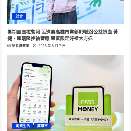
.社會
暑期血庫拉警報 民進黨高雄市黨部89號召公益捐血 黃
捷、賴瑞隆挽袖響應 豐富限定好禮大方送
記者洪惠美
2026 年 8 月 7 日
.消費生活
高雄市