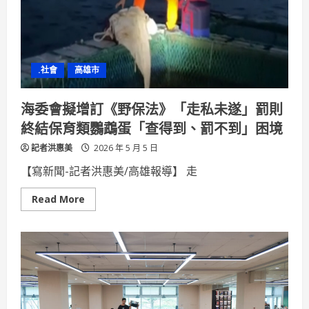
念
樹
木」
首
例
「大
寮
.社會
高雄市
091
芒
果」
掛
海委會擬增訂《野保法》「走私未遂」罰則
牌
見
終結保育類鸚鵡蛋「查得到、罰不到」困境
證
綠
記者洪惠美
建
2026 年 5 月 5 日
築
與
【寫新聞-記者洪惠美/高雄報導】 走
老
樹
共
Read
Read More
生
more
about
海
委
會
擬
增
訂
《野
保
法》