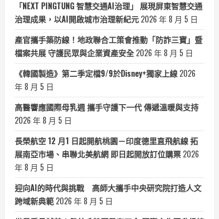
「NEXT PINGTUNG 智慧交通AI治理」 展現屏東智慧交通
治理成果，以AI開啟城市治理新紀元
2026 年 8 月 5 日
產官攜手築防線！地政聯合工策會推動「防詐三寶」暨
檔案共展 守護民眾與企業資產安全
2026 年 8 月 5 日
《韓國製造》第二季定檔9/9於Disney+獨家上線
2026
年 8 月 5 日
高醫響應國際母乳週 攜手守護下一代 傳遞溫暖與支持
2026 年 8 月 5 日
長榮航空 12 月1 日起開航桃園－印度德里直飛航線 拓
展南亞市場、串聯北美航網 即日起開放訂位購票
2026
年 8 月 5 日
迎向AI的時代與挑戰 高師大攜手中央研究院打造人文
跨域新典範
2026 年 8 月 5 日