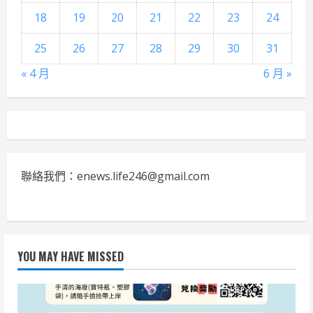
18
19
20
21
22
23
24
25
26
27
28
29
30
31
« 4 月
6 月 »
聯絡我們：enews.life246@gmail.com
YOU MAY HAVE MISSED