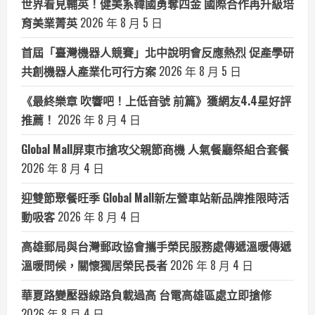
世界看見輔英！健美系韓國勇奪四金 國際合作再升級培
育美業菁英
2026 年 8 月 5 日
首屆「臺灣機器人競賽」北中說明會反應熱烈 促產學研
共創機器人產業化可行方案
2026 年 8 月 5 日
《最終樂章 吹響吧！上低音號 前篇》獲網友4.4星好評
推薦！
2026 年 8 月 4 日
Global Mall屏東市搶攻父親節商機 人氣餐廳祭組合套餐
2026 年 8 月 4 日
迎雙節聚餐旺季 Global Mall新左營車站新品牌推限時活
動吸客
2026 年 8 月 4 日
高雄郵局與台灣郵政協會攜手榮民服務處傳遞溫暖傳遞
溫暖問候，關懷獨居榮民長者
2026 年 8 月 4 日
華夏路變壓器線路負載過高 台電高雄區處立即搶修
2026 年 8 月 4 日