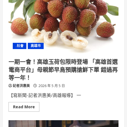
書
香
日
辦
「歡
樂
書
香
派
對」
開
.社會
高雄市
放
市
民
索
一期一會！高雄玉荷包限時登場 「高雄首選
書
電商平台」母親節早鳥預購搶鮮下單 錯過再
等一年！
記者洪惠美
2026 年 5 月 5 日
【寫新聞-記者洪惠美/高雄報導】 一
Read
Read More
more
about
一
期
一