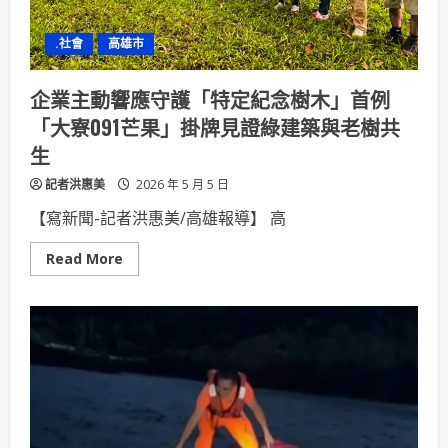
失
家
庭
.社會
高雄市
師
生
校
友
企業主動響應守護「特定紀念樹木」首例
協
力
「大寮091芒果」掛牌見證綠建築與老樹共
清
整
生
家
園
記者洪惠美
重
2026 年 5 月 5 日
啟
生
【寫新聞-記者洪惠美/高雄報導】 高
活
希
望
Read
Read More
more
about
企
業
主
動
響
應
守
護
「特
定
紀