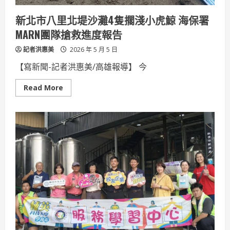
所
呼
新北市八里北堤沙灘4隻擱淺小虎鯨 海保署
籲
養
MARN團隊搶救進度報告
成
禮
記者洪惠美
讓
2026 年 5 月 5 日
守
法
【寫新聞-記者洪惠美/高雄報導】 今
好
習
慣
Read
Read More
more
about
新
北
市
八
里
北
堤
沙
灘
4
隻
擱
淺
小
虎
鯨
海