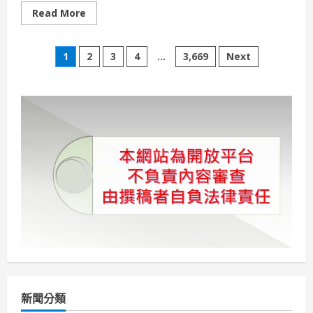
Read
Read More
more
about
賴
文
清
1
2
3
4
...
3,669
Next
德
總
章
統
大
讚
分
那
瑪
夏
頁
水
蜜
桃
國
會
立
委
聯
袂
再
讚
聲
新聞分類