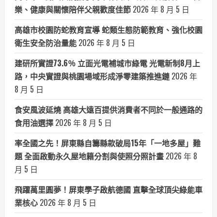
樂、健康與關懷陪伴父親歡度佳節
2026 年 8 月 5 日
高雄市校園防蛇教育宣導 蛇類生態防範教育、強化校園
衛生安全防治量能
2026 年 8 月 5 日
建研所實證73.6％ 立面光電補城市綠電 光電新制8月上
路，中央實證與桃園場域形成淨零建築推進鏈
2026 年
8 月 5 日
食安風波延燒 高雄大遠百提供消費者不同於一般通路的
食用油選擇
2026 年 8 月 5 日
率全國之先！屏東縣自籌縣款破局15年「一地多屋」難
題 全面啟動永久屋地籍分割與使照分照計畫
2026 年 8
月 5 日
飛躍萬里圓夢！屏東學子啟航德國 直擊全球頂尖綠能車
業核心
2026 年 8 月 5 日