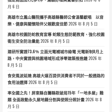
月 6 日
高雄市立鳳山醫院攜手高雄縣醫師公會溫馨獻唱 以音
樂、健康與關懷陪伴父親歡度佳節
2026 年 8 月 5 日
高雄市校園防蛇教育宣導 蛇類生態防範教育、強化校園
衛生安全防治量能
2026 年 8 月 5 日
建研所實證73.6％ 立面光電補城市綠電 光電新制8月上
路，中央實證與桃園場域形成淨零建築推進鏈
2026 年
8 月 5 日
食安風波延燒 高雄大遠百提供消費者不同於一般通路的
食用油選擇
2026 年 8 月 5 日
率全國之先！屏東縣自籌縣款破局15年「一地多屋」難
題 全面啟動永久屋地籍分割與使照分照計畫
2026 年 8
月 5 日