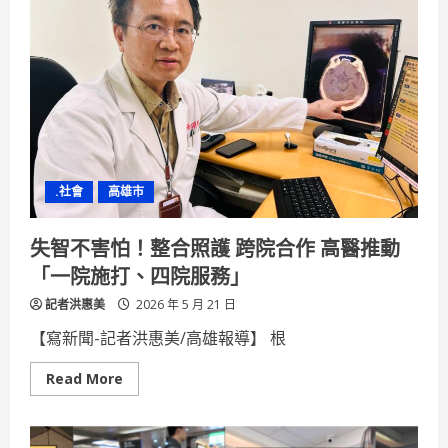
公
市
市
長
化
身
「動
保
大
使」
用
行
動
.社會
高雄市
支
持
「以
認
失智不害怕！整合照護 跨院合作 高醫推動
養
代
「一院施打、四院服務」
替
購
記者洪惠美
買」
2026 年 5 月 21 日
【寫新聞-記者洪惠美/高雄報導】 根
Read
Read More
more
about
失
智
不