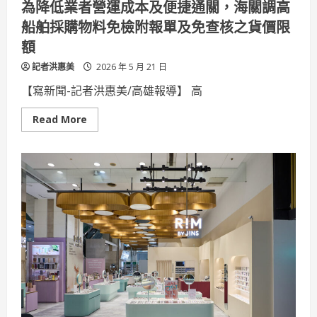
為降低業者營運成本及便捷通關，海關調高
出
屬
船舶採購物料免檢附報單及免查核之貨價限
於
自
額
己
的
記者洪惠美
路
2026 年 5 月 21 日
【寫新聞-記者洪惠美/高雄報導】 高
Read
Read More
more
about
為
降
低
業
者
營
運
成
本
及
便
捷
通
關，
海
關
調
高