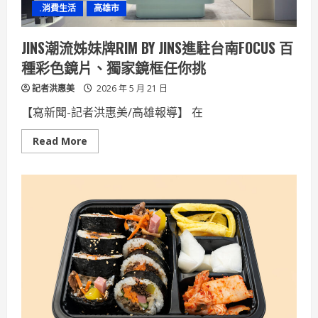
.消費生活
高雄市
船
舶
採
購
JINS潮流姊妹牌RIM BY JINS進駐台南FOCUS 百
物
料
種彩色鏡片、獨家鏡框任你挑
免
檢
記者洪惠美
附
2026 年 5 月 21 日
報
單
【寫新聞-記者洪惠美/高雄報導】 在
及
免
查
Read
Read More
核
more
之
about
貨
JINS
價
潮
限
流
額
姊
妹
牌
RIM
BY
JINS
進
駐
台
南
FOCUS
百