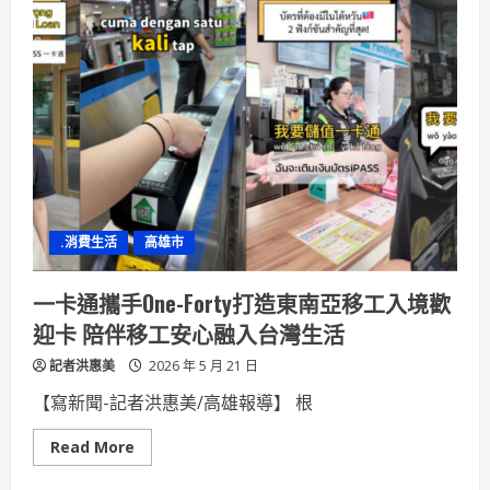
害
怕！
整
合
照
護
跨
院
合
作
高
醫
推
動
「一
.消費生活
高雄市
院
施
打、
四
一卡通攜手One-Forty打造東南亞移工入境歡
院
服
迎卡 陪伴移工安心融入台灣生活
務」
記者洪惠美
2026 年 5 月 21 日
【寫新聞-記者洪惠美/高雄報導】 根
Read
Read More
more
about