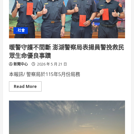
學
辦
研
討
會
聚
焦
.社會
半
導
體
未
暖警守護不間斷 澎湖警察局表揚員警挽救民
來
科
眾生命優良事蹟
技
新聞中心
2026 年 5 月 21 日
本報訊/ 警察局於115年5月份局務
Read
Read More
more
about
暖
警
守
護
不
間
斷
澎
湖