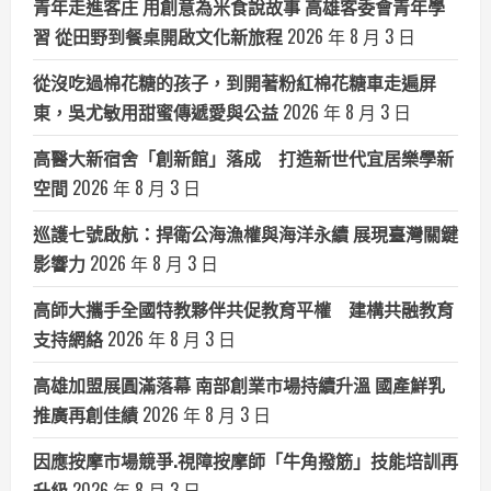
青年走進客庄 用創意為米食說故事 高雄客委會青年學
習 從田野到餐桌開啟文化新旅程
2026 年 8 月 3 日
從沒吃過棉花糖的孩子，到開著粉紅棉花糖車走遍屏
東，吳尤敏用甜蜜傳遞愛與公益
2026 年 8 月 3 日
高醫大新宿舍「創新館」落成 打造新世代宜居樂學新
空間
2026 年 8 月 3 日
巡護七號啟航：捍衛公海漁權與海洋永續 展現臺灣關鍵
影響力
2026 年 8 月 3 日
高師大攜手全國特教夥伴共促教育平權 建構共融教育
支持網絡
2026 年 8 月 3 日
高雄加盟展圓滿落幕 南部創業市場持續升溫 國產鮮乳
推廣再創佳績
2026 年 8 月 3 日
因應按摩市場競爭.視障按摩師「牛角撥筋」技能培訓再
升級
2026 年 8 月 3 日