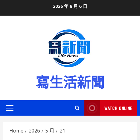
Skip
2026 年 8 月 6 日
to
content
寫生活新聞
WATCH ONLINE
Primary
Menu
Home
2026
5 月
21