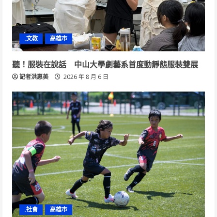
.文教
高雄市
聽！服裝在說話 中山大學劇藝系首度動靜態服裝雙展
記者洪惠美
2026 年 8 月 6 日
.社會
高雄市