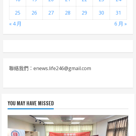
25
26
27
28
29
30
31
« 4 月
6 月 »
聯絡我們：enews.life246@gmail.com
YOU MAY HAVE MISSED