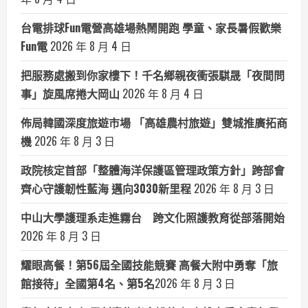
台電排球Fun電營高雄場熱鬧開跑 學童、家長暑假歡樂
Fun電
2026 年 8 月 4 日
把服務處搬到你家樓下！千名鄉親夜衝張騏晟「夜間問
事」旋風席捲大岡山
2026 年 8 月 4 日
佈局韓國深度旅遊市場 「高雄農村旅遊」雙城推廣拓商
機
2026 年 8 月 3 日
政院核定首部「整體海洋保護區管理政策方針」跨部會
齊心守護韌性藍海 邁向3030新里程
2026 年 8 月 3 日
中山大學護理系走進霧台 跨文化照護教育從部落開始
2026 年 8 月 3 日
耀眼高餐！第56屆全國技能競賽 高餐大附中勇奪「旅
館接待」全國第4名、第5名​
2026 年 8 月 3 日