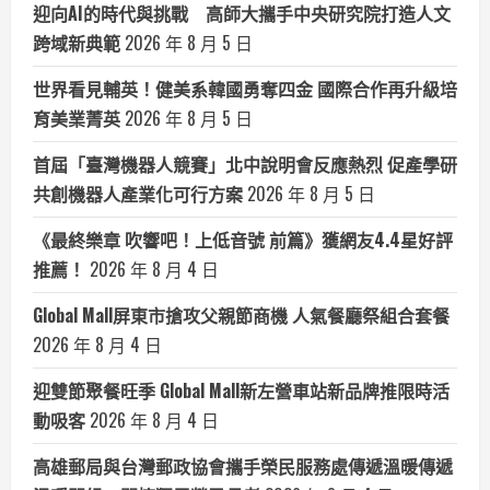
迎向AI的時代與挑戰 高師大攜手中央研究院打造人文
跨域新典範
2026 年 8 月 5 日
世界看見輔英！健美系韓國勇奪四金 國際合作再升級培
育美業菁英
2026 年 8 月 5 日
首屆「臺灣機器人競賽」北中說明會反應熱烈 促產學研
共創機器人產業化可行方案
2026 年 8 月 5 日
《最終樂章 吹響吧！上低音號 前篇》獲網友4.4星好評
推薦！
2026 年 8 月 4 日
Global Mall屏東市搶攻父親節商機 人氣餐廳祭組合套餐
2026 年 8 月 4 日
迎雙節聚餐旺季 Global Mall新左營車站新品牌推限時活
動吸客
2026 年 8 月 4 日
高雄郵局與台灣郵政協會攜手榮民服務處傳遞溫暖傳遞