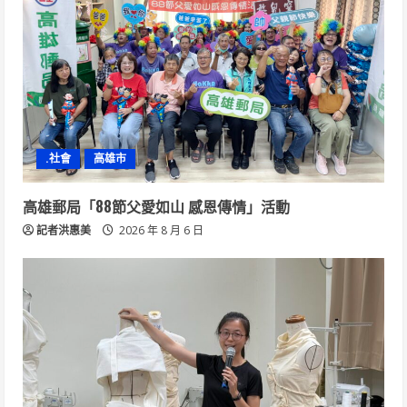
.社會
高雄市
高雄郵局「88節父愛如山 感恩傳情」活動
記者洪惠美
2026 年 8 月 6 日