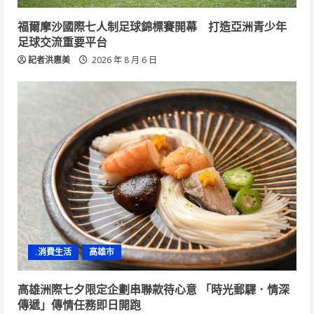
福爾摩沙國際七人制足球錦標賽開幕 打造亞洲青少年
足球交流重要平台
記者洪惠美
2026 年 8 月 6 日
.消費生活
高雄市
高雄洲際七夕限定企劃串聯款待心意 「時光郵驛．情深
傳遞」傳情任務即日開跑