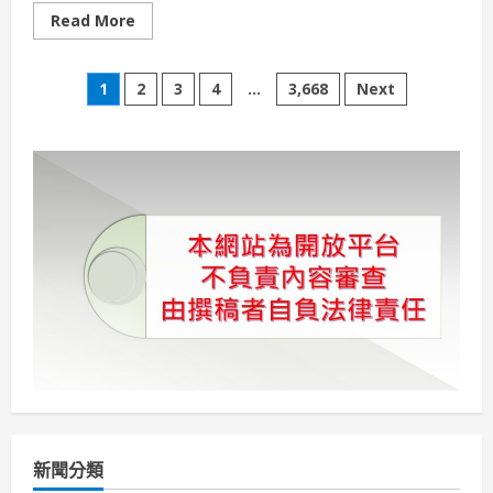
Read
Read More
more
about
想
文
喝
1
2
3
4
...
3,668
Next
水
果
章
就
想
到
分
麻
古
《楊
頁
枝
甘
露
2.0》
回
歸
再
掀
話
題
從
果
盤
到
手
搖
飲
新聞分類
夏