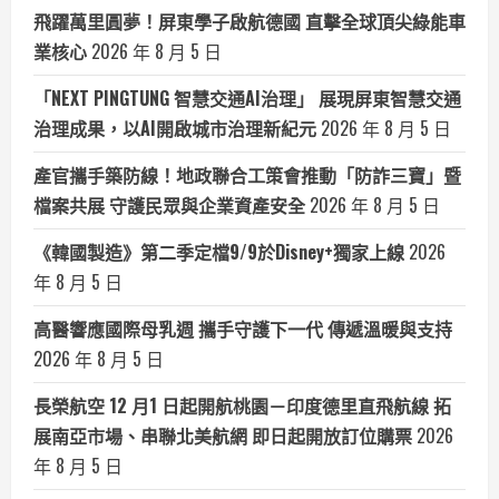
飛躍萬里圓夢！屏東學子啟航德國 直擊全球頂尖綠能車
業核心
2026 年 8 月 5 日
「NEXT PINGTUNG 智慧交通AI治理」 展現屏東智慧交通
治理成果，以AI開啟城市治理新紀元
2026 年 8 月 5 日
產官攜手築防線！地政聯合工策會推動「防詐三寶」暨
檔案共展 守護民眾與企業資產安全
2026 年 8 月 5 日
《韓國製造》第二季定檔9/9於Disney+獨家上線
2026
年 8 月 5 日
高醫響應國際母乳週 攜手守護下一代 傳遞溫暖與支持
2026 年 8 月 5 日
長榮航空 12 月1 日起開航桃園－印度德里直飛航線 拓
展南亞市場、串聯北美航網 即日起開放訂位購票
2026
年 8 月 5 日