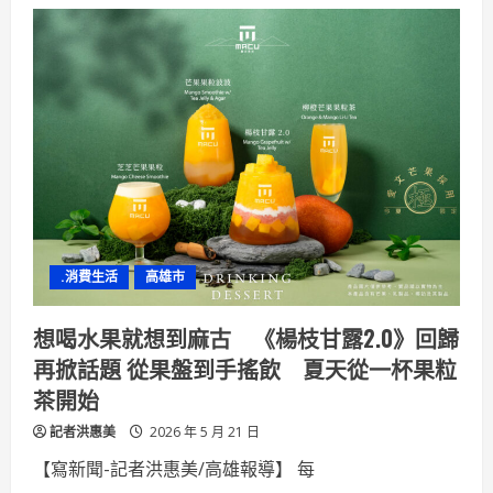
一
卡
通
攜
手
One-
Forty
打
造
東
南
亞
移
工
入
境
歡
迎
.消費生活
高雄市
卡
陪
伴
移
想喝水果就想到麻古 《楊枝甘露2.0》回歸
工
安
再掀話題 從果盤到手搖飲 夏天從一杯果粒
心
融
茶開始
入
台
記者洪惠美
灣
2026 年 5 月 21 日
生
活
【寫新聞-記者洪惠美/高雄報導】 每