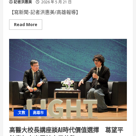
記者洪惠美
2026 年 5 月 21 日
【寫新聞-記者洪惠美/高雄報導】 ​
Read
Read More
more
about
推
廣
傳
統
東
方
美
學！
「南
山
岩
彩」
膠
彩
藝
術
聯
展
.文教
高雄市
高
雄
登
場
高醫大校長講座談AI時代價值選擇 葛望平
傳
遞