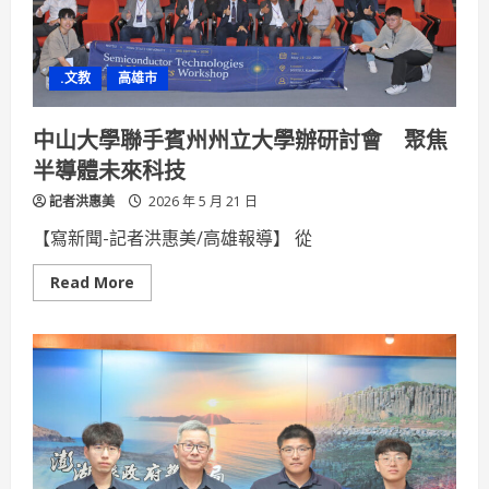
定
名
品
便
當
.文教
高雄市
加
碼
送
樂
中山大學聯手賓州州立大學辦研討會 聚焦
天
小
半導體未來科技
卡
記者洪惠美
2026 年 5 月 21 日
【寫新聞-記者洪惠美/高雄報導】 從
Read
Read More
more
about
中
山
大
學
聯
手
賓
州
州
立
大