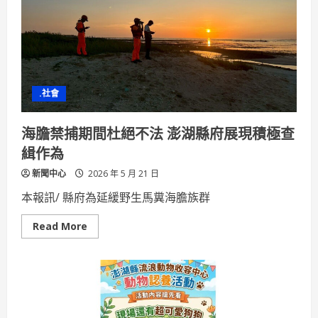
警
察
局
表
揚
員
警
挽
救
.社會
民
眾
生
命
海膽禁捕期間杜絕不法 澎湖縣府展現積極查
優
良
緝作為
事
蹟
新聞中心
2026 年 5 月 21 日
本報訊/ 縣府為延緩野生馬糞海膽族群
Read
Read More
more
about
海
膽
禁
捕
期
間
杜