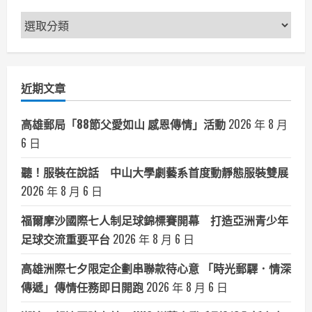
天
從
新
一
杯
聞
果
粒
分
茶
開
類
始
近期文章
高雄郵局「88節父愛如山 感恩傳情」活動
2026 年 8 月
6 日
聽！服裝在說話 中山大學劇藝系首度動靜態服裝雙展
2026 年 8 月 6 日
福爾摩沙國際七人制足球錦標賽開幕 打造亞洲青少年
足球交流重要平台
2026 年 8 月 6 日
高雄洲際七夕限定企劃串聯款待心意 「時光郵驛．情深
傳遞」傳情任務即日開跑
2026 年 8 月 6 日