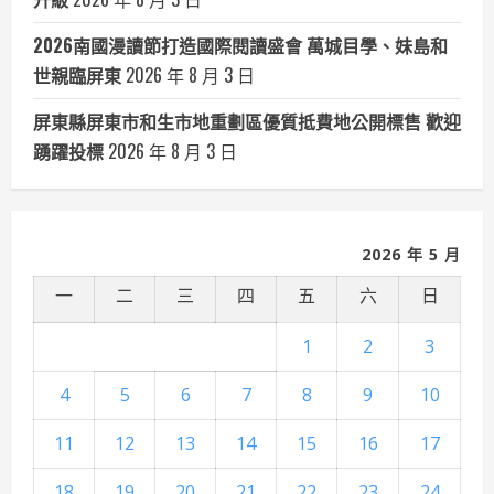
2026南國漫讀節打造國際閱讀盛會 萬城目學、妹島和
世親臨屏東
2026 年 8 月 3 日
屏東縣屏東市和生市地重劃區優質抵費地公開標售 歡迎
踴躍投標
2026 年 8 月 3 日
2026 年 5 月
一
二
三
四
五
六
日
1
2
3
4
5
6
7
8
9
10
11
12
13
14
15
16
17
18
19
20
21
22
23
24