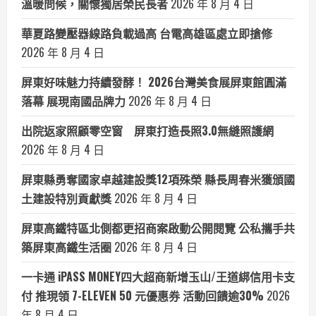
溫暖問候，關懷獨居榮民長者
2026 年 8 月 4 日
華夏路變壓器線路負載過高 台電高雄區處立即搶修
2026 年 8 月 4 日
屏東好味魅力持續發酵！ 2026台灣美食展屏東館圓滿
落幕 展現南國品牌力
2026 年 8 月 4 日
出院返家照顧零空窗 屏東打造長照3.0無縫照護網
2026 年 8 月 4 日
屏東縣勇奪國家卓越建設獎12項殊榮 縣長周春米獲頒國
土建設特別貢獻獎
2026 年 8 月 4 日
屏東高鐵特區北側都更招商案啟動公開閱覽 公私攜手共
築屏東高鐵生活圈
2026 年 8 月 4 日
一卡通 iPASS MONEY四大超商新增玉山/王道綁信用卡支
付 推現領 7-ELEVEN 50 元優惠券 活動回饋逾30%
2026
年 8 月 4 日