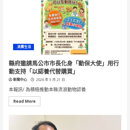
絕
不
法
澎
湖
縣
府
展
現
積
極
.消費生活
查
緝
作
為
縣府邀請馬公市市長化身「動保大使」用行
動支持「以認養代替購買」
新聞中心
2026 年 5 月 21 日
本報訊/ 為積極推動本縣流浪動物認養
Read
Read More
more
about
縣
府
邀
請
馬