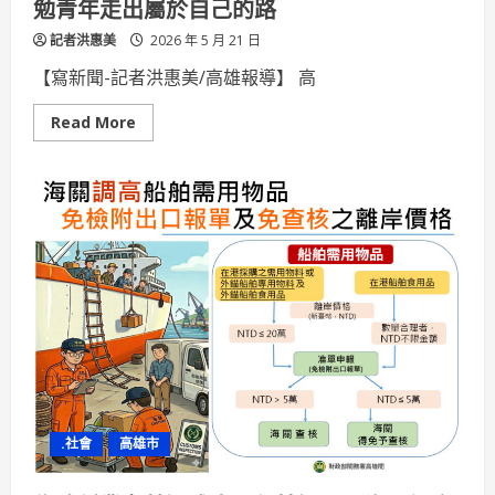
勉青年走出屬於自己的路
在
地
記者洪惠美
藝
2026 年 5 月 21 日
術
新
【寫新聞-記者洪惠美/高雄報導】 高
活
力
Read
Read More
more
about
高
醫
大
校
長
講
座
談
AI
時
代
價
值
選
擇
葛
望
平
.社會
高雄市
勉
青
年
走