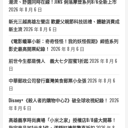
潮流、舒適同時在線！JINS 俐落摩登系列8/6全新上市
2026 年 8 月 6 日
新光三越高雄左營店 歡慶父親節科技送禮、體驗消費成
新主流
2026 年 8 月 6 日
《電影蠟筆小新：奇奇怪怪！我的妖怪假期》締造系列
影史最高開票紀錄！
2026 年 8 月 6 日
前世今生都是情人 義大七夕甜蜜1折起
2026 年 8 月 6
日
中華郵政公司發行臺灣美食郵票小全張
2026 年 8 月 6
日
Disney+《殺人者的購物中心2》破全球收視紀錄！
2026
年 8 月 6 日
高雄義享時尚廣場「小米之家」授權店8/8盛大開幕！
指定商品加1元多1件、滿額好禮與驚喜折扣
2026 年 8