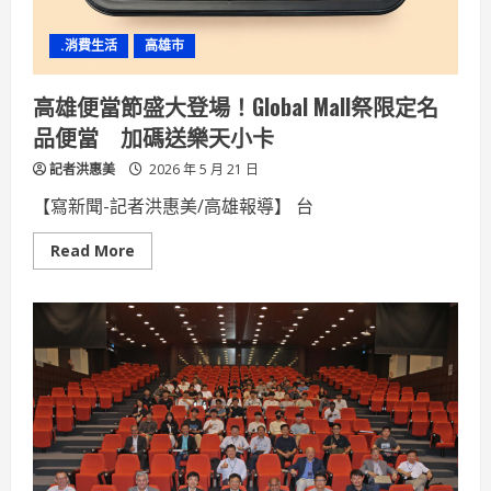
種
彩
色
.消費生活
高雄市
鏡
片、
獨
家
高雄便當節盛大登場！Global Mall祭限定名
鏡
框
品便當 加碼送樂天小卡
任
你
記者洪惠美
挑
2026 年 5 月 21 日
【寫新聞-記者洪惠美/高雄報導】 台
Read
Read More
more
about
高
雄
便
當
節
盛
大
登
場！
Global
Mall
祭
限