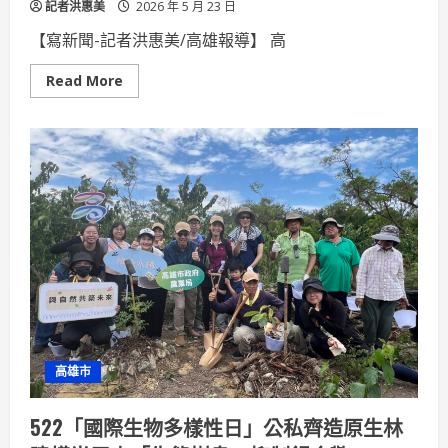
記者洪惠美
2026 年 5 月 23 日
【寫新聞-記者洪惠美/高雄報導】 高
Read
Read More
more
about
舊
校
區
華
麗
轉
身！
高
雄
鼓
山
運
動
中
心
今
日
盛
高雄市
大
開
幕
522「國際生物多樣性日」公私齊造原生林