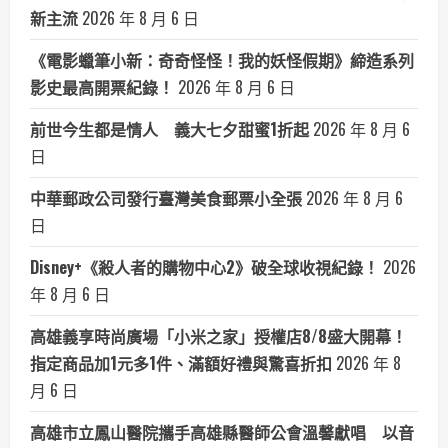
新主流
2026 年 8 月 6 日
《電影蠟筆小新：奇奇怪怪！我的妖怪假期》締造系列
影史最高開票紀錄！
2026 年 8 月 6 日
前世今生都是情人 義大七夕甜蜜1折起
2026 年 8 月 6
日
中華郵政公司發行臺灣美食郵票小全張
2026 年 8 月 6
日
Disney+《殺人者的購物中心2》破全球收視紀錄！
2026
年 8 月 6 日
高雄義享時尚廣場「小米之家」授權店8/8盛大開幕！
指定商品加1元多1件、滿額好禮與驚喜折扣
2026 年 8
月 6 日
高雄市立鳳山醫院攜手高雄縣醫師公會溫馨獻唱 以音