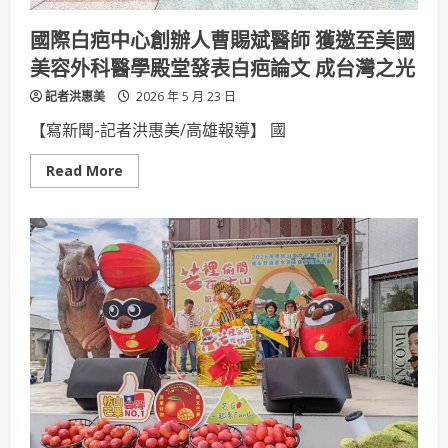
釋
堅
國際白疤中心創辦人曹賜斌醫師 獲邀至美國
持
力
美容外科醫學殿堂發表白疤論文 成台灣之光
量
記者洪惠美
2026 年 5 月 23 日
【寫新聞-記者洪惠美/高雄報導】 國
Read
Read More
more
about
國
際
白
疤
中
心
創
辦
人
曹
賜
斌
醫
師
獲
邀
至