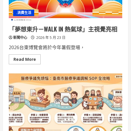
秀
卿、
陳
.消費生活
言
寧、
彭
佳
「夢想東升－WALK IN 熱氣球」主視覺亮相
霓
熱
新聞中心
2026 年 5 月 23 日
力
開
唱
2026台東博覽會將於今年暑假登場，
Read
Read More
more
about
「夢
想
東
升
－
WALK
IN
熱
氣
球」
主
視
覺
亮
相