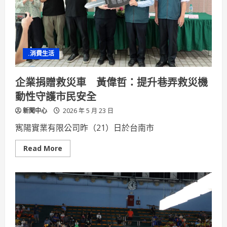
風
險
場
域
專
案
稽
.消費生活
查，
杜
絕
病
企業捐贈救災車 黃偉哲：提升巷弄救災機
媒
蚊
動性守護市民安全
孳
生！
新聞中心
2026 年 5 月 23 日
寯陽實業有限公司昨（21）日於台南市
Read
Read More
more
about
企
業
捐
贈
救
災
車
黃
偉