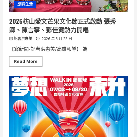
美
.消費生活
國
美
容
外
2026枋山愛文芒果文化節正式啟動 張秀
科
醫
卿、陳言寧、彭佳霓熱力開唱
學
殿
記者洪惠美
堂
2026 年 5 月 23 日
發
表
【寫新聞-記者洪惠美/高雄報導】 為
白
疤
論
Read
Read More
文
more
成
about
台
2026
灣
枋
之
山
光
愛
文
芒
果
文
化
節
正
式
啟
動
張