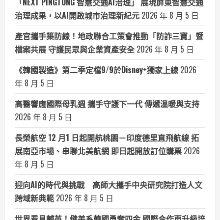
「NEXT PINGTUNG 智慧交通AI治理」 展現屏東智慧交通
治理成果，以AI開啟城市治理新紀元
2026 年 8 月 5 日
產官攜手築防線！地政聯合工策會推動「防詐三寶」暨
檔案共展 守護民眾與企業資產安全
2026 年 8 月 5 日
《韓國製造》第二季定檔9/9於Disney+獨家上線
2026
年 8 月 5 日
高醫響應國際母乳週 攜手守護下一代 傳遞溫暖與支持
2026 年 8 月 5 日
長榮航空 12 月1 日起開航桃園－印度德里直飛航線 拓
展南亞市場、串聯北美航網 即日起開放訂位購票
2026
年 8 月 5 日
迎向AI的時代與挑戰 高師大攜手中央研究院打造人文
跨域新典範
2026 年 8 月 5 日
世界看見輔英！健美系韓國勇奪四金 國際合作再升級培