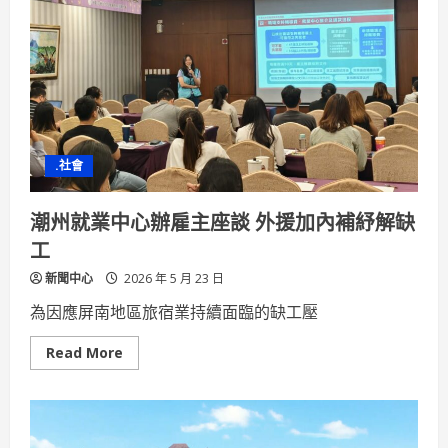
民
俗
體
育
錦
標
賽
熱
鬧
登
場
.社會
潮州就業中心辦雇主座談 外援加內補紓解缺
工
新聞中心
2026 年 5 月 23 日
為因應屏南地區旅宿業持續面臨的缺工壓
Read
Read More
more
about
潮
州
就
業