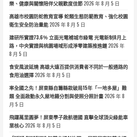
樂、健康與關懷陪伴父親歡度佳節
2026 年 8 月 5 日
高雄市校園防蛇教育宣導 蛇類生態防範教育、強化校園
衛生安全防治量能
2026 年 8 月 5 日
建研所實證73.6％ 立面光電補城市綠電 光電新制8月上
路，中央實證與桃園場域形成淨零建築推進鏈
2026 年
8 月 5 日
食安風波延燒 高雄大遠百提供消費者不同於一般通路的
食用油選擇
2026 年 8 月 5 日
率全國之先！屏東縣自籌縣款破局15年「一地多屋」難
題 全面啟動永久屋地籍分割與使照分照計畫
2026 年 8
月 5 日
飛躍萬里圓夢！屏東學子啟航德國 直擊全球頂尖綠能車
業核心
2026 年 8 月 5 日