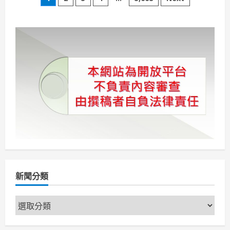
文
年
蟬
章
聯
第
一
分
信
義
房
頁
屋
讓
AI
做
AI
的
事、
讓
人
做
有
溫
度
的
事
新聞分類
新
聞
分