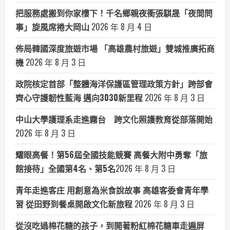
把服務處搬到你家樓下！千名鄉親夜衝張騏晟「夜間問
事」旋風席捲大岡山
2026 年 8 月 4 日
佈局韓國深度旅遊市場 「高雄農村旅遊」雙城推廣拓商
機
2026 年 8 月 3 日
政院核定首部「整體海洋保護區管理政策方針」跨部會
齊心守護韌性藍海 邁向3030新里程
2026 年 8 月 3 日
中山大學護理系走進霧台 跨文化照護教育從部落開始
2026 年 8 月 3 日
耀眼高餐！第56屆全國技能競賽 高餐大附中勇奪「旅
館接待」全國第4名、第5名​
2026 年 8 月 3 日
青年走進客庄 用創意為米食說故事 高雄客委會青年學
習 從田野到餐桌開啟文化新旅程
2026 年 8 月 3 日
從沒吃過棉花糖的孩子，到開著粉紅棉花糖車走遍屏