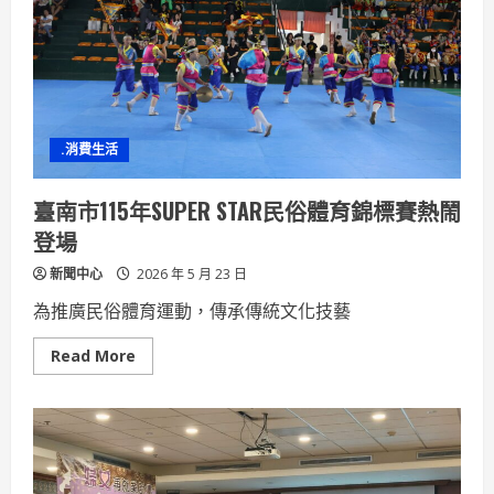
哲：
提
升
巷
弄
救
災
機
動
.消費生活
性
守
護
市
臺南市115年SUPER STAR民俗體育錦標賽熱鬧
民
安
登場
全
新聞中心
2026 年 5 月 23 日
為推廣民俗體育運動，傳承傳統文化技藝
Read
Read More
more
about
臺
南
市
115
年
SUPER
STAR