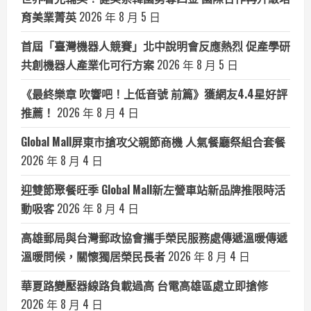
育美業菁英
2026 年 8 月 5 日
首屆「臺灣機器人競賽」北中說明會反應熱烈 促產學研
共創機器人產業化可行方案
2026 年 8 月 5 日
《最終樂章 吹響吧！上低音號 前篇》獲網友4.4星好評
推薦！
2026 年 8 月 4 日
Global Mall屏東市搶攻父親節商機 人氣餐廳祭組合套餐
2026 年 8 月 4 日
迎雙節聚餐旺季 Global Mall新左營車站新品牌推限時活
動吸客
2026 年 8 月 4 日
高雄郵局與台灣郵政協會攜手榮民服務處傳遞溫暖傳遞
溫暖問候，關懷獨居榮民長者
2026 年 8 月 4 日
華夏路變壓器線路負載過高 台電高雄區處立即搶修
2026 年 8 月 4 日