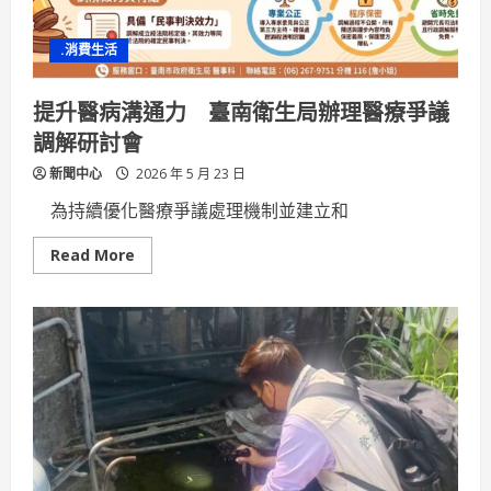
.消費生活
提升醫病溝通力 臺南衛生局辦理醫療爭議
調解研討會
新聞中心
2026 年 5 月 23 日
為持續優化醫療爭議處理機制並建立和
Read
Read More
more
about
提
升
醫
病
溝
通
力
臺
南
衛
生
局
辦