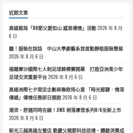
類
近期文章
高雄郵局「88節父愛如山 感恩傳情」活動
2026 年 8 月
6 日
聽！服裝在說話 中山大學劇藝系首度動靜態服裝雙展
2026 年 8 月 6 日
福爾摩沙國際七人制足球錦標賽開幕 打造亞洲青少年
足球交流重要平台
2026 年 8 月 6 日
高雄洲際七夕限定企劃串聯款待心意 「時光郵驛．情深
傳遞」傳情任務即日開跑
2026 年 8 月 6 日
潮流、舒適同時在線！JINS 俐落摩登系列8/6全新上市
2026 年 8 月 6 日
新光三越高雄左營店 歡慶父親節科技送禮、體驗消費成