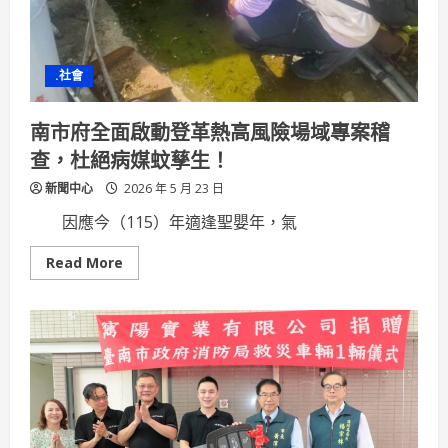
理
醫
療
爭
議
.社會
調
解
研
討
南市府全面啟動登革熱高風險場域專案稽
會
查，杜絕病媒蚊孳生！
新聞中心
2026 年 5 月 23 日
因應今（115）年適逢聖嬰年，氣
Read
Read More
more
about
南
市
府
全
面
啟
動
登
革
熱
高