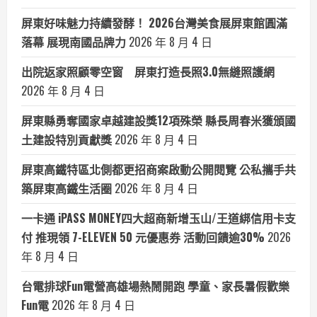
屏東好味魅力持續發酵！ 2026台灣美食展屏東館圓滿
落幕 展現南國品牌力
2026 年 8 月 4 日
出院返家照顧零空窗 屏東打造長照3.0無縫照護網
2026 年 8 月 4 日
屏東縣勇奪國家卓越建設獎12項殊榮 縣長周春米獲頒國
土建設特別貢獻獎
2026 年 8 月 4 日
屏東高鐵特區北側都更招商案啟動公開閱覽 公私攜手共
築屏東高鐵生活圈
2026 年 8 月 4 日
一卡通 iPASS MONEY四大超商新增玉山/王道綁信用卡支
付 推現領 7-ELEVEN 50 元優惠券 活動回饋逾30%
2026
年 8 月 4 日
台電排球Fun電營高雄場熱鬧開跑 學童、家長暑假歡樂
Fun電
2026 年 8 月 4 日