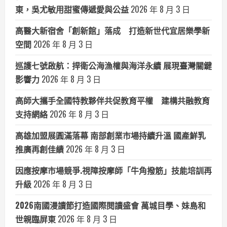
東，吳尤敏用甜蜜傳遞愛與公益
2026 年 8 月 3 日
高醫大新宿舍「創新館」落成 打造新世代宜居樂學新
空間
2026 年 8 月 3 日
巡護七號啟航：捍衛公海漁權與海洋永續 展現臺灣關鍵
影響力
2026 年 8 月 3 日
高師大攜手全國特教夥伴共促教育平權 建構共融教育
支持網絡
2026 年 8 月 3 日
高雄加盟展圓滿落幕 南部創業市場持續升溫 國產鮮乳
推廣再創佳績
2026 年 8 月 3 日
因應按摩市場競爭.視障按摩師「牛角撥筋」技能培訓再
升級
2026 年 8 月 3 日
2026南國漫讀節打造國際閱讀盛會 萬城目學、妹島和
世親臨屏東
2026 年 8 月 3 日