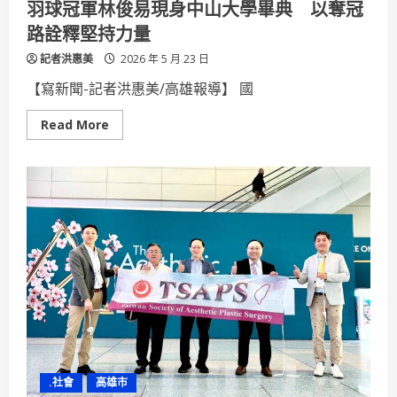
羽球冠軍林俊易現身中山大學畢典 以奪冠
樹
島」
路詮釋堅持力量
抑
制
記者洪惠美
銀
2026 年 5 月 23 日
合
歡
【寫新聞-記者洪惠美/高雄報導】 國
Read
Read More
more
about
羽
球
冠
軍
林
俊
易
現
身
中
山
大
學
畢
典
以
奪
冠
.社會
高雄市
路
詮