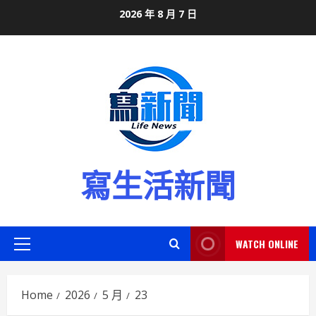
Skip
2026 年 8 月 7 日
to
content
寫生活新聞
WATCH ONLINE
Primary
Menu
Home
2026
5 月
23