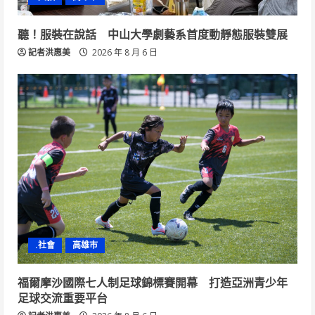
聽！服裝在說話 中山大學劇藝系首度動靜態服裝雙展
記者洪惠美
2026 年 8 月 6 日
.社會
高雄市
福爾摩沙國際七人制足球錦標賽開幕 打造亞洲青少年
足球交流重要平台