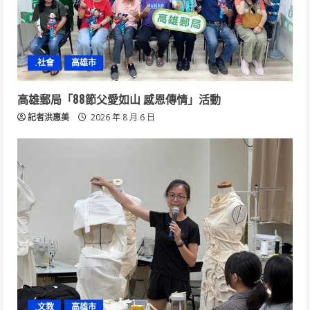
.社會
高雄市
高雄郵局「88節父愛如山 感恩傳情」活動
記者洪惠美
2026 年 8 月 6 日
.文教
高雄市