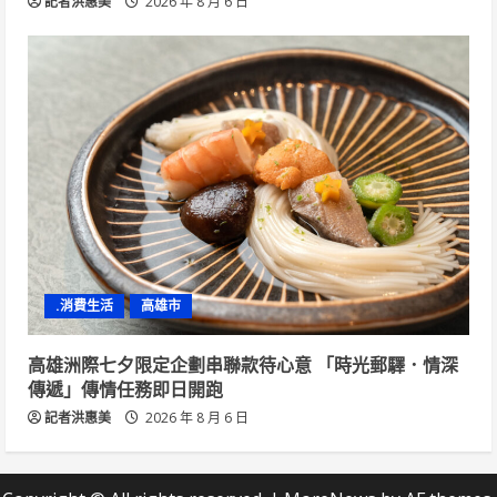
記者洪惠美
2026 年 8 月 6 日
.消費生活
高雄市
高雄洲際七夕限定企劃串聯款待心意 「時光郵驛．情深
傳遞」傳情任務即日開跑
記者洪惠美
2026 年 8 月 6 日