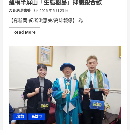
建構半屏山「生態樹島」抑制銀合歡
記者洪惠美
2026 年 5 月 23 日
【寫新聞-記者洪惠美/高雄報導】 為
Read
Read More
more
about
522「國
際
生
物
多
樣
性
日」
公
私
齊
造
原
生
林
建
構
半
.文教
高雄市
屏
山
「生
態