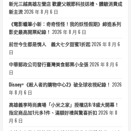
新光三越高雄左營店 歡慶父親節科技送禮、體驗消費成
新主流
2026 年 8 月 6 日
《電影蠟筆小新：奇奇怪怪！我的妖怪假期》締造系列
影史最高開票紀錄！
2026 年 8 月 6 日
前世今生都是情人 義大七夕甜蜜1折起
2026 年 8 月 6
日
中華郵政公司發行臺灣美食郵票小全張
2026 年 8 月 6
日
Disney+《殺人者的購物中心2》破全球收視紀錄！
2026
年 8 月 6 日
高雄義享時尚廣場「小米之家」授權店8/8盛大開幕！
指定商品加1元多1件、滿額好禮與驚喜折扣
2026 年 8
月 6 日