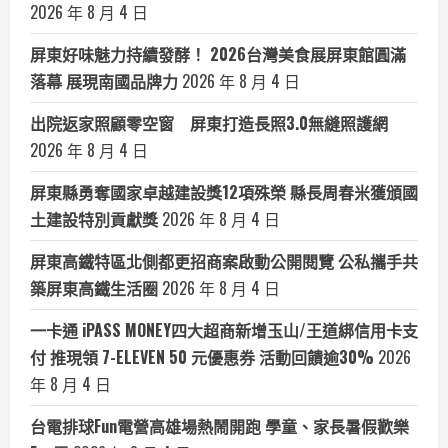
2026 年 8 月 4 日
屏東好味魅力持續發酵！ 2026台灣美食展屏東館圓滿
落幕 展現南國品牌力
2026 年 8 月 4 日
出院返家照顧零空窗 屏東打造長照3.0無縫照護網
2026 年 8 月 4 日
屏東縣勇奪國家卓越建設獎12項殊榮 縣長周春米獲頒國
土建設特別貢獻獎
2026 年 8 月 4 日
屏東高鐵特區北側都更招商案啟動公開閱覽 公私攜手共
築屏東高鐵生活圈
2026 年 8 月 4 日
一卡通 iPASS MONEY四大超商新增玉山/王道綁信用卡支
付 推現領 7-ELEVEN 50 元優惠券 活動回饋逾30%
2026
年 8 月 4 日
台電排球Fun電營高雄場熱鬧開跑 學童、家長暑假歡樂