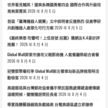
世界看見輔英！健美系韓國勇奪四金 國際合作再升級培
育美業菁英
2026 年 8 月 5 日
首屆「臺灣機器人競賽」北中說明會反應熱烈 促產學研
共創機器人產業化可行方案
2026 年 8 月 5 日
《最終樂章 吹響吧！上低音號 前篇》獲網友4.4星好評
推薦！
2026 年 8 月 4 日
Global Mall屏東市搶攻父親節商機 人氣餐廳祭組合套餐
2026 年 8 月 4 日
迎雙節聚餐旺季 Global Mall新左營車站新品牌推限時活
動吸客
2026 年 8 月 4 日
高雄郵局與台灣郵政協會攜手榮民服務處傳遞溫暖傳遞
溫暖問候，關懷獨居榮民長者
2026 年 8 月 4 日
華夏路變壓器線路負載過高 台電高雄區處立即搶修