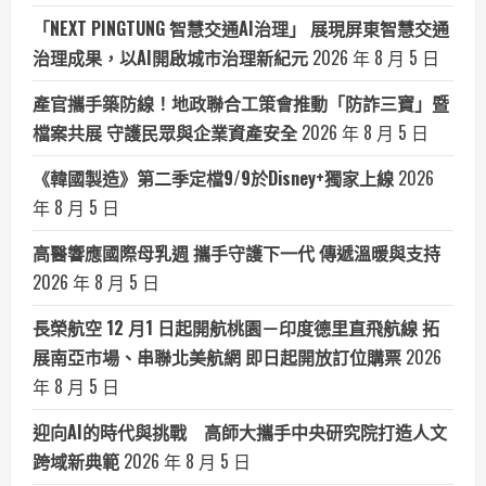
「NEXT PINGTUNG 智慧交通AI治理」 展現屏東智慧交通
治理成果，以AI開啟城市治理新紀元
2026 年 8 月 5 日
產官攜手築防線！地政聯合工策會推動「防詐三寶」暨
檔案共展 守護民眾與企業資產安全
2026 年 8 月 5 日
《韓國製造》第二季定檔9/9於Disney+獨家上線
2026
年 8 月 5 日
高醫響應國際母乳週 攜手守護下一代 傳遞溫暖與支持
2026 年 8 月 5 日
長榮航空 12 月1 日起開航桃園－印度德里直飛航線 拓
展南亞市場、串聯北美航網 即日起開放訂位購票
2026
年 8 月 5 日
迎向AI的時代與挑戰 高師大攜手中央研究院打造人文
跨域新典範
2026 年 8 月 5 日