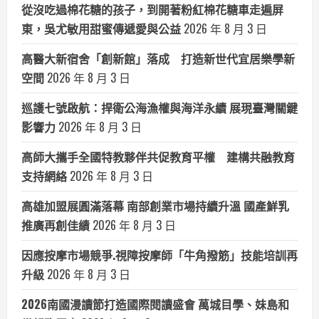
從沒吃過棉花糖的孩子，到開著粉紅棉花糖車走遍屏
東，吳尤敏用甜蜜傳遞愛與公益
2026 年 8 月 3 日
高醫大新宿舍「創新館」落成 打造新世代宜居樂學新
空間
2026 年 8 月 3 日
巡護七號啟航：捍衛公海漁權與海洋永續 展現臺灣關鍵
影響力
2026 年 8 月 3 日
高師大攜手全國特教夥伴共促教育平權 建構共融教育
支持網絡
2026 年 8 月 3 日
高雄加盟展圓滿落幕 南部創業市場持續升溫 國產鮮乳
推廣再創佳績
2026 年 8 月 3 日
因應按摩市場競爭.視障按摩師「牛角撥筋」技能培訓再
升級
2026 年 8 月 3 日
2026南國漫讀節打造國際閱讀盛會 萬城目學、妹島和