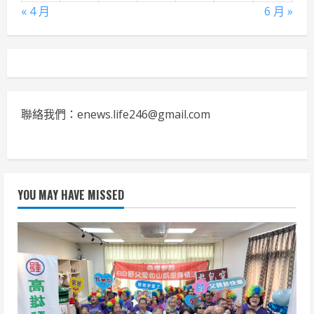
« 4 月
6 月 »
聯絡我們：enews.life246@gmail.com
YOU MAY HAVE MISSED