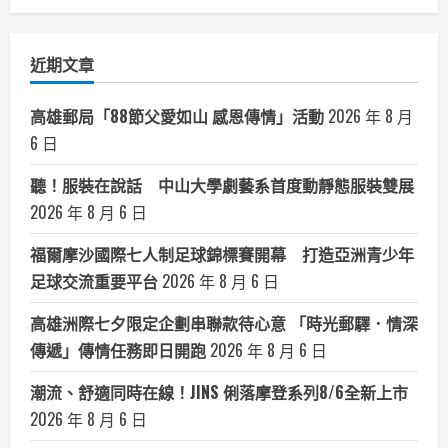
分
類
近期文章
高雄郵局「88節父愛如山 感恩傳情」活動
2026 年 8 月
6 日
聽！服裝在說話 中山大學劇藝系首度動靜態服裝雙展
2026 年 8 月 6 日
福爾摩沙國際七人制足球錦標賽開幕 打造亞洲青少年
足球交流重要平台
2026 年 8 月 6 日
高雄洲際七夕限定企劃串聯款待心意 「時光郵驛．情深
傳遞」傳情任務即日開跑
2026 年 8 月 6 日
潮流、舒適同時在線！JINS 俐落摩登系列8/6全新上市
2026 年 8 月 6 日