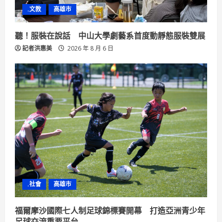
.文教
高雄市
聽！服裝在說話 中山大學劇藝系首度動靜態服裝雙展
記者洪惠美
2026 年 8 月 6 日
.社會
高雄市
福爾摩沙國際七人制足球錦標賽開幕 打造亞洲青少年
足球交流重要平台