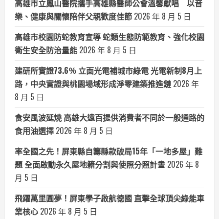
高雄市立鳳山醫院攜手高雄縣醫師公會溫馨獻唱 以音
樂、健康與關懷陪伴父親歡度佳節
2026 年 8 月 5 日
高雄市校園防蛇教育宣導 蛇類生態防範教育、強化校園
衛生安全防治量能
2026 年 8 月 5 日
建研所實證73.6％ 立面光電補城市綠電 光電新制8月上
路，中央實證與桃園場域形成淨零建築推進鏈
2026 年
8 月 5 日
食安風波延燒 高雄大遠百提供消費者不同於一般通路的
食用油選擇
2026 年 8 月 5 日
率全國之先！屏東縣自籌縣款破局15年「一地多屋」難
題 全面啟動永久屋地籍分割與使照分照計畫
2026 年 8
月 5 日
飛躍萬里圓夢！屏東學子啟航德國 直擊全球頂尖綠能車
業核心
2026 年 8 月 5 日