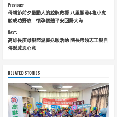
C
Previous:
母親節前夕最動人的鯨豚救援 八里擱淺4隻小虎
o
鯨成功野放 懷孕個體平安回歸大海
n
Next:
t
高雄長庚母親節溫馨送暖活動 院長帶領志工親自
i
傳遞感恩心意
n
u
RELATED STORIES
e
R
e
a