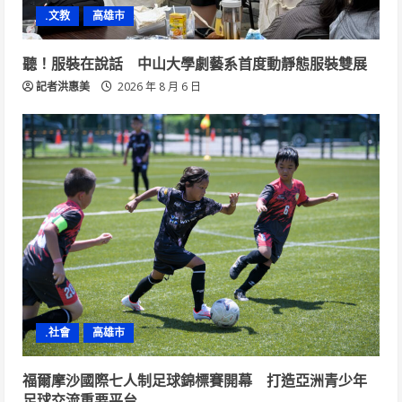
.文教
高雄市
聽！服裝在說話 中山大學劇藝系首度動靜態服裝雙展
記者洪惠美
2026 年 8 月 6 日
.社會
高雄市
福爾摩沙國際七人制足球錦標賽開幕 打造亞洲青少年
足球交流重要平台