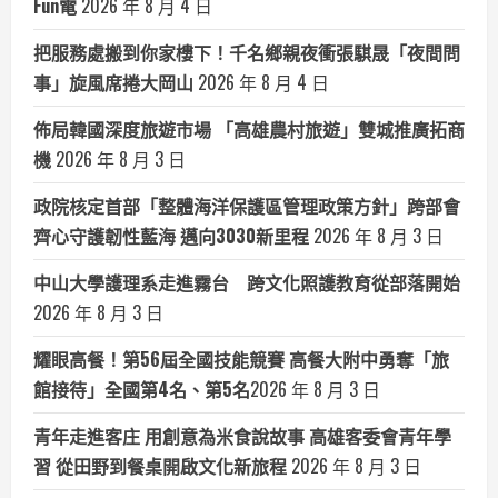
Fun電
2026 年 8 月 4 日
把服務處搬到你家樓下！千名鄉親夜衝張騏晟「夜間問
事」旋風席捲大岡山
2026 年 8 月 4 日
佈局韓國深度旅遊市場 「高雄農村旅遊」雙城推廣拓商
機
2026 年 8 月 3 日
政院核定首部「整體海洋保護區管理政策方針」跨部會
齊心守護韌性藍海 邁向3030新里程
2026 年 8 月 3 日
中山大學護理系走進霧台 跨文化照護教育從部落開始
2026 年 8 月 3 日
耀眼高餐！第56屆全國技能競賽 高餐大附中勇奪「旅
館接待」全國第4名、第5名​
2026 年 8 月 3 日
青年走進客庄 用創意為米食說故事 高雄客委會青年學
習 從田野到餐桌開啟文化新旅程
2026 年 8 月 3 日