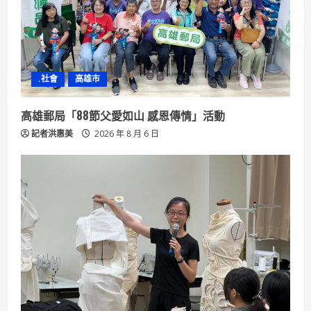
d
i
n
.社會
高雄市
g
高雄郵局「88節父愛如山 感恩傳情」活動
記者洪惠美
2026 年 8 月 6 日