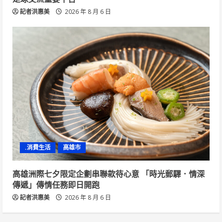
記者洪惠美
2026 年 8 月 6 日
.消費生活
高雄市
高雄洲際七夕限定企劃串聯款待心意 「時光郵驛．情深
傳遞」傳情任務即日開跑
記者洪惠美
2026 年 8 月 6 日