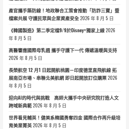
產官攜手築防線！地政聯合工策會推動「防詐三寶」暨
檔案共展 守護民眾與企業資產安全
2026 年 8 月 5 日
《韓國製造》第二季定檔9/9於Disney+獨家上線
2026
年 8 月 5 日
高醫響應國際母乳週 攜手守護下一代 傳遞溫暖與支持
2026 年 8 月 5 日
長榮航空 12 月1 日起開航桃園－印度德里直飛航線 拓
展南亞市場、串聯北美航網 即日起開放訂位購票
2026
年 8 月 5 日
迎向AI的時代與挑戰 高師大攜手中央研究院打造人文
跨域新典範
2026 年 8 月 5 日
世界看見輔英！健美系韓國勇奪四金 國際合作再升級培
育美業菁英
2026 年 8 月 5 日