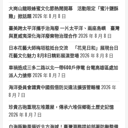
大崗山龍眼蜂蜜文化節熱鬧開幕 活動限定「蜜汁鹽酥
雞」掀話題
2026 年 8 月 8 日
臺美跨太平洋攜手治海廢 一片太平洋、兩座島嶼 臺灣
與夏威夷深化海洋廢棄物治理合作
2026 年 8 月 8 日
日本花藝大師梅垣稔抵台交流 「花見日和」展現台日
花藝文化魅力 8月8日精彩展演登場
2026 年 8 月 8 日
車禍造成三多二路以北一帶600戶停電 台電高雄區處加
派人力搶修
2026 年 8 月 7 日
海洋委員會譴責中國假借防災違法擴張管轄權
2026 年
8 月 7 日
珍貴古砲重現左堆蕭屋，傳承六堆保鄉衛土歷史記憶
2026 年 8 月 7 日
白海豚颱風逼近北方海域！臺灣港務提前部署防颱整備