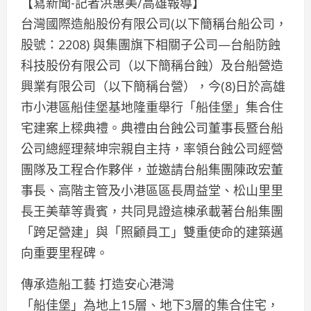
【寫新聞-記者洪惠美/高雄報導】
台灣國際造船股份有限公司(以下簡稱台船公司，
股號：2208) 與集團旗下相關子公司—台船防蝕
科技股份有限公司（以下簡稱台蝕）及台船營造
興業有限公司（以下簡稱台營），今(8)日於高雄
市小港區船佳堡基地隆重舉行「船佳堡」集合住
宅建案上樑典禮。典禮由台蝕公司董事長暨台船
公司總經理蔡坤宗親自主持，率領台蝕公司經營
團隊及工程合作夥伴，並邀請台船集團陳政宏董
事長、高階主管及小港區區長周益堂、松山里里
長王美華等貴賓，共同見證這棟承載著台船集團
「跨足營建」與「照顧員工」雙重使命的建築邁
向重要里程碑。
傳承造船工藝 打造安心港灣
「船佳堡」為地上15層、地下3層的集合住宅，