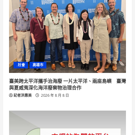
.社會
高雄市
臺美跨太平洋攜手治海廢 一片太平洋、兩座島嶼 臺灣
與夏威夷深化海洋廢棄物治理合作
記者洪惠美
2026 年 8 月 8 日