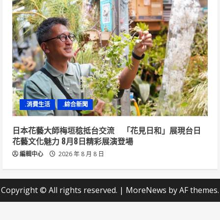
.消費生活
.綜合新聞
日本花藝大師梅垣稔抵台交流 「花見日和」展現台日
花藝文化魅力 8月8日精彩展演登場
編輯中心
2026 年 8 月 8 日
Copyright © All rights reserved.
|
MoreNews
by AF themes.