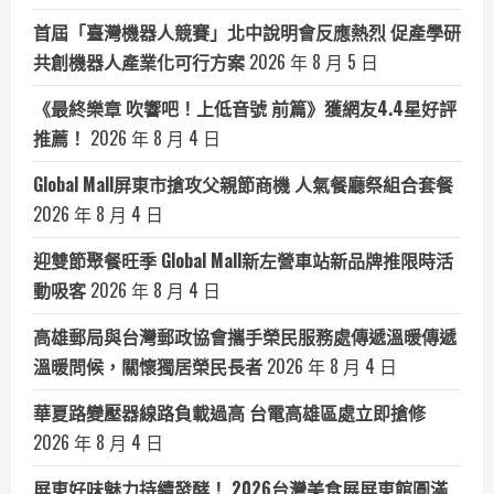
首屆「臺灣機器人競賽」北中說明會反應熱烈 促產學研
共創機器人產業化可行方案
2026 年 8 月 5 日
《最終樂章 吹響吧！上低音號 前篇》獲網友4.4星好評
推薦！
2026 年 8 月 4 日
Global Mall屏東市搶攻父親節商機 人氣餐廳祭組合套餐
2026 年 8 月 4 日
迎雙節聚餐旺季 Global Mall新左營車站新品牌推限時活
動吸客
2026 年 8 月 4 日
高雄郵局與台灣郵政協會攜手榮民服務處傳遞溫暖傳遞
溫暖問候，關懷獨居榮民長者
2026 年 8 月 4 日
華夏路變壓器線路負載過高 台電高雄區處立即搶修
2026 年 8 月 4 日
屏東好味魅力持續發酵！ 2026台灣美食展屏東館圓滿