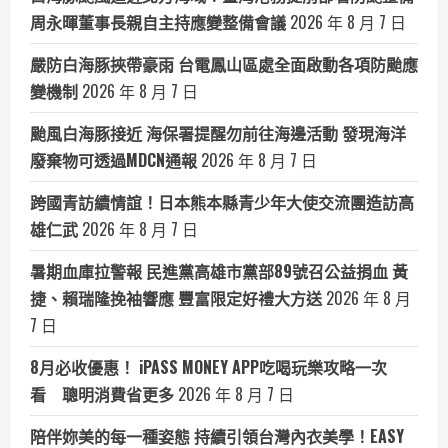
周永暉董事長親自主持應變整備會議
2026 年 8 月 7 日
嚴防白海豚挾帶豪雨 台電鳳山區處全面啟動各項防颱應
變機制
2026 年 8 月 7 日
颱風白海豚接近 海保署提醒勿前往海邊活動 發現海洋
廢棄物可透過MDCN通報
2026 年 8 月 7 日
跨國青訪續情誼！日本熊本縣青少年大使交流團造訪高
雄仁武
2026 年 8 月 7 日
暑期血庫拉警報 民進黨高雄市黨部89號召公益捐血 黃
捷、賴瑞隆挽袖響應 豐富限定好禮大方送
2026 年 8 月
7 日
8月必收優惠！ iPASS MONEY APP吃喝玩樂攻略一次
看 聰明消費省更多
2026 年 8 月 7 日
陪伴妳美的每一種姿態 持續引領台灣內衣美學！EASY