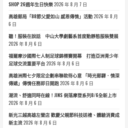
SHOP 26週年生日快樂
2026 年 8 月 7 日
高雄郵局「88節父愛如山 感恩傳情」活動
2026 年 8 月
6 日
聽！服裝在說話 中山大學劇藝系首度動靜態服裝雙展
2026 年 8 月 6 日
福爾摩沙國際七人制足球錦標賽開幕 打造亞洲青少年
足球交流重要平台
2026 年 8 月 6 日
高雄洲際七夕限定企劃串聯款待心意 「時光郵驛．情深
傳遞」傳情任務即日開跑
2026 年 8 月 6 日
潮流、舒適同時在線！JINS 俐落摩登系列8/6全新上市
2026 年 8 月 6 日
新光三越高雄左營店 歡慶父親節科技送禮、體驗消費成
新主流
2026 年 8 月 6 日