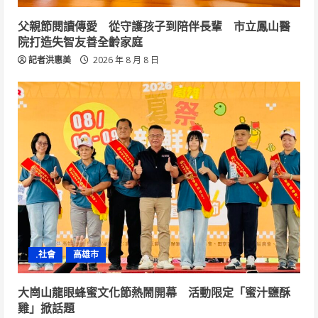
父親節閱讀傳愛 從守護孩子到陪伴長輩 市立鳳山醫
院打造失智友善全齡家庭
記者洪惠美
2026 年 8 月 8 日
.社會
高雄市
大崗山龍眼蜂蜜文化節熱鬧開幕 活動限定「蜜汁鹽酥
雞」掀話題