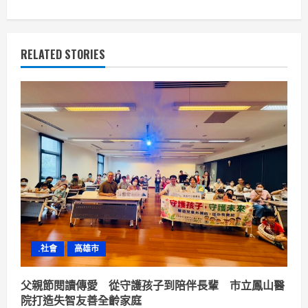
i
n
RELATED STORIES
u
e
R
e
a
d
i
.社會
高雄市
n
父親節閱讀傳愛 從守護孩子到陪伴長輩 市立鳳山醫
g
院打造失智友善全齡家庭