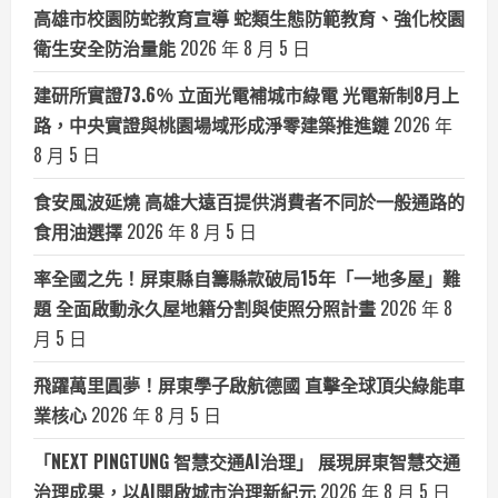
高雄市校園防蛇教育宣導 蛇類生態防範教育、強化校園
衛生安全防治量能
2026 年 8 月 5 日
建研所實證73.6％ 立面光電補城市綠電 光電新制8月上
路，中央實證與桃園場域形成淨零建築推進鏈
2026 年
8 月 5 日
食安風波延燒 高雄大遠百提供消費者不同於一般通路的
食用油選擇
2026 年 8 月 5 日
率全國之先！屏東縣自籌縣款破局15年「一地多屋」難
題 全面啟動永久屋地籍分割與使照分照計畫
2026 年 8
月 5 日
飛躍萬里圓夢！屏東學子啟航德國 直擊全球頂尖綠能車
業核心
2026 年 8 月 5 日
「NEXT PINGTUNG 智慧交通AI治理」 展現屏東智慧交通
治理成果，以AI開啟城市治理新紀元
2026 年 8 月 5 日