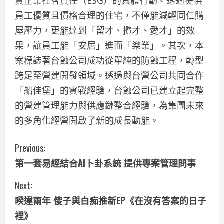
實企業社會責任（ESG）的具體行動。透過提供
員工優質且價格合理的住宅，不僅能減輕同仁購
屋壓力，更能達到「留才、攬才、愛才」的效
果，讓員工能「安居」進而「樂業」。其次，本
案標誌著台蝕公司成功從單純的防蝕工程，轉型
跨足至營建開發領域。透過與台營公司共同合作
「船佳堡」的實戰經驗，台蝕公司已建立起完整
的營建管理能力與供應鏈整合經驗，為集團未來
的多角化經營開啟了新的成長動能。
C
Previous:
第一套易經結合AI卜卦系統 提供專案管理問事
o
Next:
n
睽違兩年 傻子與白痴推新EP《在沒有答案的日子
t
裡》