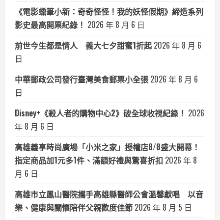
《電影蠟筆小新：奇奇怪怪！我的妖怪假期》締造系列
影史最高開票紀錄！
2026 年 8 月 6 日
前世今生都是情人 義大七夕甜蜜1折起
2026 年 8 月 6
日
中華郵政公司發行臺灣美食郵票小全張
2026 年 8 月 6
日
Disney+《殺人者的購物中心2》破全球收視紀錄！
2026
年 8 月 6 日
高雄義享時尚廣場「小米之家」授權店8/8盛大開幕！
指定商品加1元多1件、滿額好禮與驚喜折扣
2026 年 8
月 6 日
高雄市立鳳山醫院攜手高雄縣醫師公會溫馨獻唱 以音
樂、健康與關懷陪伴父親歡度佳節
2026 年 8 月 5 日