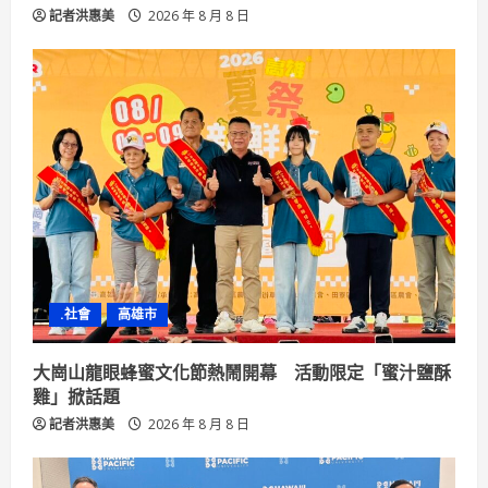
記者洪惠美
2026 年 8 月 8 日
.社會
高雄市
大崗山龍眼蜂蜜文化節熱鬧開幕 活動限定「蜜汁鹽酥
雞」掀話題
記者洪惠美
2026 年 8 月 8 日