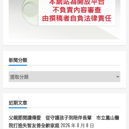
新聞分類
新
聞
分
類
近期文章
父親節閱讀傳愛 從守護孩子到陪伴長輩 市立鳳山醫
院打造失智友善全齡家庭
2026 年 8 月 8 日