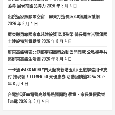
落幕 展現南國品牌力
2026 年 8 月 4 日
出院返家照顧零空窗 屏東打造長照3.0無縫照護網
2026 年 8 月 4 日
屏東縣勇奪國家卓越建設獎12項殊榮 縣長周春米獲頒國
土建設特別貢獻獎
2026 年 8 月 4 日
屏東高鐵特區北側都更招商案啟動公開閱覽 公私攜手共
築屏東高鐵生活圈
2026 年 8 月 4 日
一卡通 iPASS MONEY四大超商新增玉山/王道綁信用卡支
付 推現領 7-ELEVEN 50 元優惠券 活動回饋逾30%
2026
年 8 月 4 日
台電排球Fun電營高雄場熱鬧開跑 學童、家長暑假歡樂
Fun電
2026 年 8 月 4 日