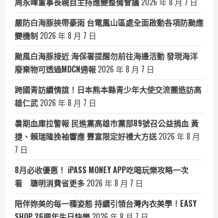
周永暉董事長親自主持應變整備會議
2026 年 8 月 7 日
嚴防白海豚挾帶豪雨 台電鳳山區處全面啟動各項防颱應
變機制
2026 年 8 月 7 日
颱風白海豚接近 海保署提醒勿前往海邊活動 發現海洋
廢棄物可透過MDCN通報
2026 年 8 月 7 日
跨國青訪續情誼！日本熊本縣青少年大使交流團造訪高
雄仁武
2026 年 8 月 7 日
暑期血庫拉警報 民進黨高雄市黨部89號召公益捐血 黃
捷、賴瑞隆挽袖響應 豐富限定好禮大方送
2026 年 8 月
7 日
8月必收優惠！ iPASS MONEY APP吃喝玩樂攻略一次
看 聰明消費省更多
2026 年 8 月 7 日
陪伴妳美的每一種姿態 持續引領台灣內衣美學！EASY
SHOP 26週年生日快樂
2026 年 8 月 7 日