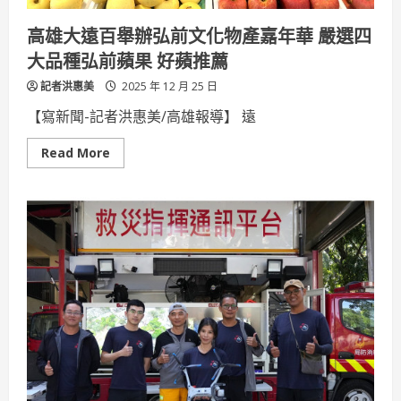
行
動
高雄大遠百舉辦弘前文化物產嘉年華 嚴選四
實
踐
大品種弘前蘋果 好蘋推薦
「飯
店
記者洪惠美
不
2025 年 12 月 25 日
只
是
【寫新聞-記者洪惠美/高雄報導】 遠
服
務
旅
Read
Read More
人」
more
about
高
雄
大
遠
百
舉
辦
弘
前
文
化
物
產
嘉
年
華
嚴