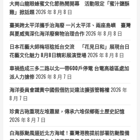
大崗山龍眼蜂蜜文化節熱鬧開幕 活動限定「蜜汁鹽酥
雞」掀話題
2026 年 8 月 8 日
臺美跨太平洋攜手治海廢 一片太平洋、兩座島嶼 臺灣
與夏威夷深化海洋廢棄物治理合作
2026 年 8 月 8 日
日本花藝大師梅垣稔抵台交流 「花見日和」展現台日
花藝文化魅力 8月8日精彩展演登場
2026 年 8 月 8 日
車禍造成三多二路以北一帶600戶停電 台電高雄區處加
派人力搶修
2026 年 8 月 7 日
海洋委員會譴責中國假借防災違法擴張管轄權
2026 年
8 月 7 日
珍貴古砲重現左堆蕭屋，傳承六堆保鄉衛土歷史記憶
2026 年 8 月 7 日
白海豚颱風逼近北方海域！臺灣港務提前部署防颱整備