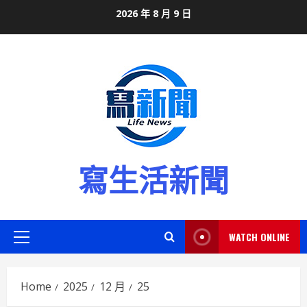
Skip
2026 年 8 月 9 日
to
content
寫生活新聞
WATCH ONLINE
Primary
Menu
Home
2025
12 月
25