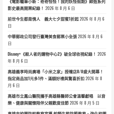
《電影蠟筆小新：奇奇怪怪！我的妖怪假期》締造系列
影史最高開票紀錄！
2026 年 8 月 6 日
前世今生都是情人 義大七夕甜蜜1折起
2026 年 8 月 6
日
中華郵政公司發行臺灣美食郵票小全張
2026 年 8 月 6
日
Disney+《殺人者的購物中心2》破全球收視紀錄！
2026
年 8 月 6 日
高雄義享時尚廣場「小米之家」授權店8/8盛大開幕！
指定商品加1元多1件、滿額好禮與驚喜折扣
2026 年 8
月 6 日
高雄市立鳳山醫院攜手高雄縣醫師公會溫馨獻唱 以音
樂、健康與關懷陪伴父親歡度佳節
2026 年 8 月 5 日
高雄市校園防蛇教育宣導 蛇類生態防範教育、強化校園