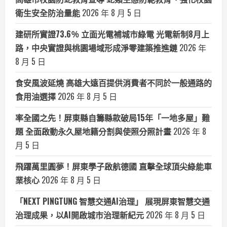
衛生安全防治量能
2026 年 8 月 5 日
建研所實證73.6％ 立面光電補城市綠電 光電新制8月上
路，中央實證與桃園場域形成淨零建築推進鏈
2026 年
8 月 5 日
食安風波延燒 高雄大遠百提供消費者不同於一般通路的
食用油選擇
2026 年 8 月 5 日
率全國之先！屏東縣自籌縣款破局15年「一地多屋」難
題 全面啟動永久屋地籍分割與使照分照計畫
2026 年 8
月 5 日
飛躍萬里圓夢！屏東學子啟航德國 直擊全球頂尖綠能車
業核心
2026 年 8 月 5 日
「NEXT PINGTUNG 智慧交通AI治理」 展現屏東智慧交通
治理成果，以AI開啟城市治理新紀元
2026 年 8 月 5 日