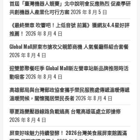
首屆「臺灣機器人競賽」北中說明會反應熱烈 促產學研
共創機器人產業化可行方案
2026 年 8 月 5 日
《最終樂章 吹響吧！上低音號 前篇》獲網友4.4星好評
推薦！
2026 年 8 月 4 日
Global Mall屏東市搶攻父親節商機 人氣餐廳祭組合套餐
2026 年 8 月 4 日
迎雙節聚餐旺季 Global Mall新左營車站新品牌推限時活
動吸客
2026 年 8 月 4 日
高雄郵局與台灣郵政協會攜手榮民服務處傳遞溫暖傳遞
溫暖問候，關懷獨居榮民長者
2026 年 8 月 4 日
華夏路變壓器線路負載過高 台電高雄區處立即搶修
2026 年 8 月 4 日
屏東好味魅力持續發酵！ 2026台灣美食展屏東館圓滿