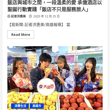
飯店與城市之間，一段溫柔的愛 承億酒店以
聖誕行動實踐「飯店不只是服務旅人」
記者洪惠美
2025 年 12 月 25 日
【寫新聞-記者洪惠美/高雄報導】 當
Read
Read More
more
about
飯
店
與
城
市
之
間，
一
段
溫
柔
的
愛
承
億
酒
店
以
.消費生活
高雄市
聖
誕