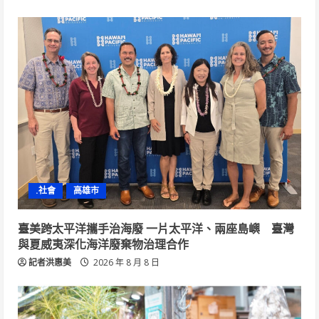
.社會
高雄市
臺美跨太平洋攜手治海廢 一片太平洋、兩座島嶼 臺灣
與夏威夷深化海洋廢棄物治理合作
記者洪惠美
2026 年 8 月 8 日