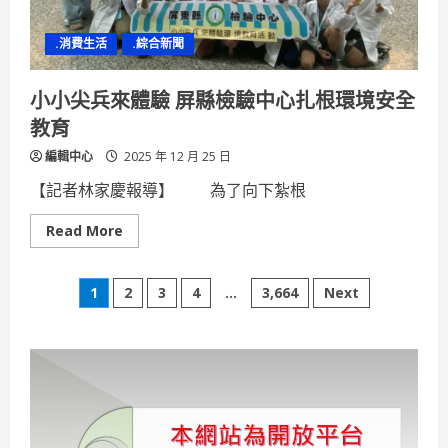
局
明
年
.消費生活
.綜合新聞
增
購
4
台
小小尖兵來體驗 屏縣檢驗中心扎根環境安全
教育
編輯中心
2025 年 12 月 25 日
【記者林家慶報導】 為了向下紮根
Read
Read More
more
about
小
文
小
1
2
3
4
...
3,664
Next
尖
兵
章
來
體
驗
分
屏
縣
檢
頁
驗
中
心