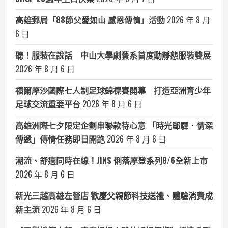
高雄郵局「88節父愛如山 感恩傳情」活動
2026 年 8 月
6 日
聽！服裝在說話 中山大學劇藝系首度動靜態服裝雙展
2026 年 8 月 6 日
福爾摩沙國際七人制足球錦標賽開幕 打造亞洲青少年
足球交流重要平台
2026 年 8 月 6 日
高雄洲際七夕限定企劃串聯款待心意 「時光郵驛．情深
傳遞」傳情任務即日開跑
2026 年 8 月 6 日
潮流、舒適同時在線！JINS 俐落摩登系列8/6全新上市
2026 年 8 月 6 日
新光三越高雄左營店 歡慶父親節科技送禮、體驗消費成
新主流
2026 年 8 月 6 日