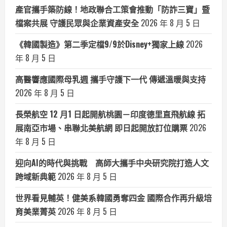
產官攜手築防線！地政聯合工策會推動「防詐三寶」暨
檔案共展 守護民眾與企業資產安全
2026 年 8 月 5 日
《韓國製造》第二季定檔9/9於Disney+獨家上線
2026
年 8 月 5 日
高醫響應國際母乳週 攜手守護下一代 傳遞溫暖與支持
2026 年 8 月 5 日
長榮航空 12 月1 日起開航桃園－印度德里直飛航線 拓
展南亞市場、串聯北美航網 即日起開放訂位購票
2026
年 8 月 5 日
迎向AI的時代與挑戰 高師大攜手中央研究院打造人文
跨域新典範
2026 年 8 月 5 日
世界看見輔英！健美系韓國勇奪四金 國際合作再升級培
育美業菁英
2026 年 8 月 5 日