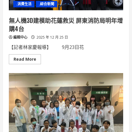
選
.消費生活
.綜合新聞
四
大
品
種
無人機3D建模助花蓮救災 屏東消防局明年增
弘
前
購4台
蘋
果
編輯中心
2025 年 12 月 25 日
好
蘋
推
【記者林家慶報導】 9月23日花
薦
Read
Read More
more
about
無
人
機
3D
建
模
助
花
蓮
救
災
屏
東
消
防