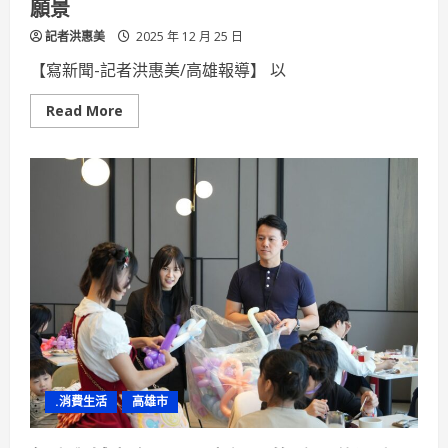
願景
記者洪惠美
2025 年 12 月 25 日
【寫新聞-記者洪惠美/高雄報導】 以
Read
Read More
more
about
延
續
星
雲
大
師
願
心
世
界
神
明
聯
誼
會
共
築
和
.消費生活
高雄市
平
願
景