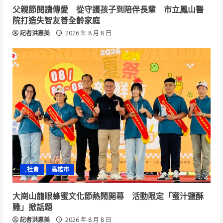
父親節閱讀傳愛 從守護孩子到陪伴長輩 市立鳳山醫
院打造失智友善全齡家庭
記者洪惠美
2026 年 8 月 8 日
.社會
高雄市
大崗山龍眼蜂蜜文化節熱鬧開幕 活動限定「蜜汁鹽酥
雞」掀話題
記者洪惠美
2026 年 8 月 8 日