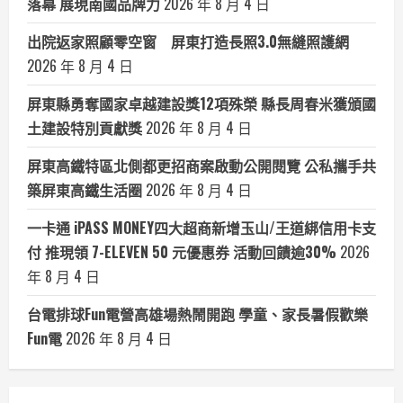
落幕 展現南國品牌力
2026 年 8 月 4 日
出院返家照顧零空窗 屏東打造長照3.0無縫照護網
2026 年 8 月 4 日
屏東縣勇奪國家卓越建設獎12項殊榮 縣長周春米獲頒國
土建設特別貢獻獎
2026 年 8 月 4 日
屏東高鐵特區北側都更招商案啟動公開閱覽 公私攜手共
築屏東高鐵生活圈
2026 年 8 月 4 日
一卡通 iPASS MONEY四大超商新增玉山/王道綁信用卡支
付 推現領 7-ELEVEN 50 元優惠券 活動回饋逾30%
2026
年 8 月 4 日
台電排球Fun電營高雄場熱鬧開跑 學童、家長暑假歡樂
Fun電
2026 年 8 月 4 日