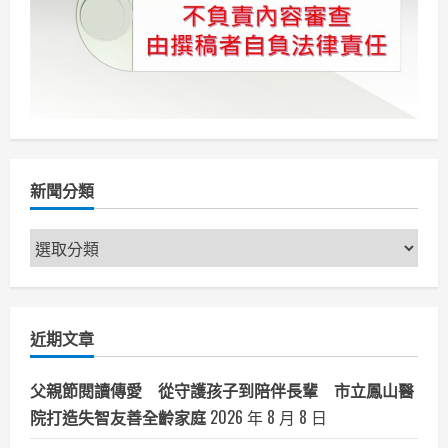
扎
根
環
境
安
全
教
育
新聞分類
新
聞
分
類
近期文章
父親節閱讀傳愛 從守護孩子到陪伴長輩 市立鳳山醫
院打造失智友善全齡家庭
2026 年 8 月 8 日