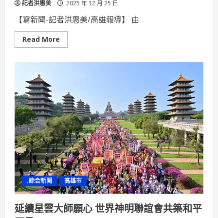
記者洪惠美
2025 年 12 月 25 日
【寫新聞-記者洪惠美/高雄報導】 由
Read
Read More
more
about
旗
山
妙
善
聖
堂
參
與
世
界
神
明
聯
誼
會
在
地
行
.綜合新聞
高雄市
善
感
動
人
延續星雲大師願心 世界神明聯誼會共築和平
心