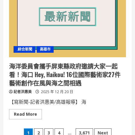
慶
園
遊
會
活
動
來
賓
排
隊
爭
.綜合新聞
高雄市
相
與
「奮
進
海洋委員會攜手屏東縣政府邀請大家一起
魔
鬼
看！海口 Hey, Haikou! 16位國際藝術家27件
魚
號」
藝術創作在風與海之間相遇
合
影
記者洪惠美
2025 年 12 月 20 日
【寫新聞-記者洪惠美/高雄報導】 海
Read
Read More
more
about
海
文
洋
1
2
3
4
...
3,671
Next
委