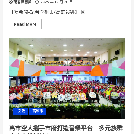
記者洪惠美
2025 年 12 月 20 日
【寫新聞-記者李祖東/高雄報導】 國
Read
Read More
more
about
法
政
策
學
視
角
揭
露
AI
基
本
法
陷
阱
廖
義
銘：
法
.文教
高雄市
律
文
字
背
高市空大攜手市府打造音樂平台 多元族群
後
藏