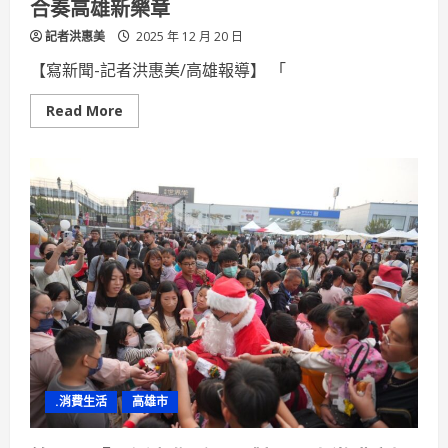
合奏高雄新樂章
「價
值
記者洪惠美
隱
2025 年 12 月 20 日
匿」
【寫新聞-記者洪惠美/高雄報導】 「
Read
Read More
more
about
高
市
空
大
攜
手
市
府
打
造
音
樂
平
台
多
元
族
群
.消費生活
高雄市
合
奏
高
雄