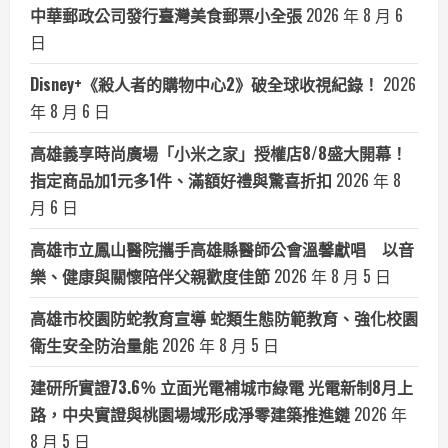
中華郵政公司發行臺灣美食郵票小全張
2026 年 8 月 6
日
Disney+《殺人者的購物中心2》破全球收視紀錄！
2026
年 8 月 6 日
高雄義享時尚廣場「小米之家」授權店8/8盛大開幕！
指定商品加1元多1件、滿額好禮與驚喜折扣
2026 年 8
月 6 日
高雄市立鳳山醫院攜手高雄縣醫師公會溫馨獻唱 以音
樂、健康與關懷陪伴父親歡度佳節
2026 年 8 月 5 日
高雄市校園防蛇教育宣導 蛇類生態防範教育、強化校園
衛生安全防治量能
2026 年 8 月 5 日
建研所實證73.6％ 立面光電補城市綠電 光電新制8月上
路，中央實證與桃園場域形成淨零建築推進鏈
2026 年
8 月 5 日