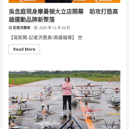
場
吳念庭現身摩曼頓大立店開幕 助攻打造高
雄運動品牌新聚落
記者洪惠美
2025 年 12 月 20 日
【寫新聞-記者洪惠美/高雄報導】 世
Read
Read More
more
about
吳
念
庭
現
身
摩
曼
頓
大
立
店
開
幕
助
攻
打
造