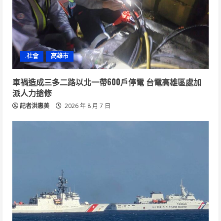
.社會
高雄市
車禍造成三多二路以北一帶600戶停電 台電高雄區處加
派人力搶修
記者洪惠美
2026 年 8 月 7 日