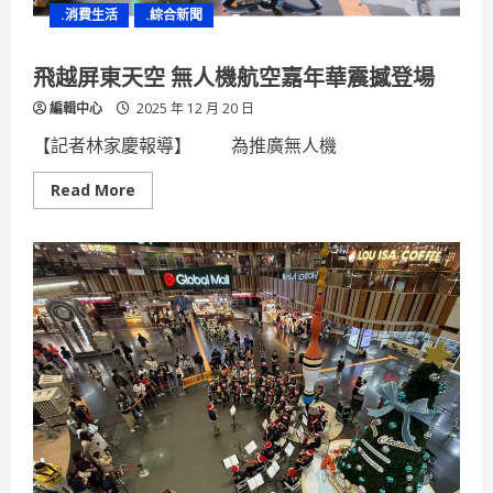
高
.消費生活
.綜合新聞
雄
運
動
品
飛越屏東天空 無人機航空嘉年華震撼登場
牌
新
編輯中心
2025 年 12 月 20 日
聚
落
【記者林家慶報導】 為推廣無人機
Read
Read More
more
about
飛
越
屏
東
天
空
無
人
機
航
空
嘉
年
華
震
撼
登