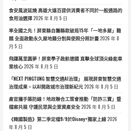
食安風波延燒 高雄大遠百提供消費者不同於一般通路的
食用油選擇
2026 年 8 月 5 日
率全國之先！屏東縣自籌縣款破局15年「一地多屋」難
題 全面啟動永久屋地籍分割與使照分照計畫
2026 年 8
月 5 日
飛躍萬里圓夢！屏東學子啟航德國 直擊全球頂尖綠能車
業核心
2026 年 8 月 5 日
「NEXT PINGTUNG 智慧交通AI治理」 展現屏東智慧交通
治理成果，以AI開啟城市治理新紀元
2026 年 8 月 5 日
產官攜手築防線！地政聯合工策會推動「防詐三寶」暨
檔案共展 守護民眾與企業資產安全
2026 年 8 月 5 日
《韓國製造》第二季定檔9/9於Disney+獨家上線
2026
年 8 月 5 日