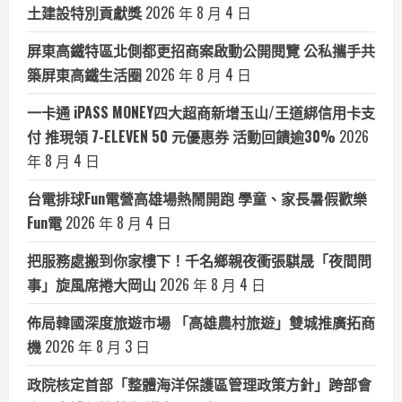
土建設特別貢獻獎
2026 年 8 月 4 日
屏東高鐵特區北側都更招商案啟動公開閱覽 公私攜手共
築屏東高鐵生活圈
2026 年 8 月 4 日
一卡通 iPASS MONEY四大超商新增玉山/王道綁信用卡支
付 推現領 7-ELEVEN 50 元優惠券 活動回饋逾30%
2026
年 8 月 4 日
台電排球Fun電營高雄場熱鬧開跑 學童、家長暑假歡樂
Fun電
2026 年 8 月 4 日
把服務處搬到你家樓下！千名鄉親夜衝張騏晟「夜間問
事」旋風席捲大岡山
2026 年 8 月 4 日
佈局韓國深度旅遊市場 「高雄農村旅遊」雙城推廣拓商
機
2026 年 8 月 3 日
政院核定首部「整體海洋保護區管理政策方針」跨部會