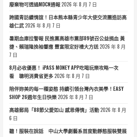
廢棄物可透過MDCN通報
2026 年 8 月 7 日
跨國青訪續情誼！日本熊本縣青少年大使交流團造訪高
雄仁武
2026 年 8 月 7 日
暑期血庫拉警報 民進黨高雄市黨部89號召公益捐血 黃
捷、賴瑞隆挽袖響應 豐富限定好禮大方送
2026 年 8 月
7 日
8月必收優惠！ iPASS MONEY APP吃喝玩樂攻略一次
看 聰明消費省更多
2026 年 8 月 7 日
陪伴妳美的每一種姿態 持續引領台灣內衣美學！EASY
SHOP 26週年生日快樂
2026 年 8 月 7 日
高雄郵局「88節父愛如山 感恩傳情」活動
2026 年 8 月
6 日
聽！服裝在說話 中山大學劇藝系首度動靜態服裝雙展