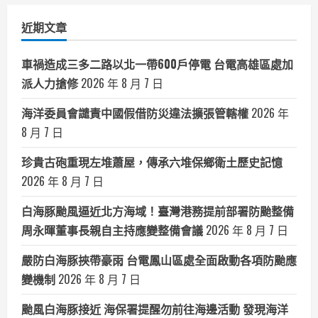
作
類
在
近期文章
風
與
海
之
車禍造成三多二路以北一帶600戶停電 台電高雄區處加
間
相
派人力搶修
2026 年 8 月 7 日
遇
海洋委員會譴責中國假借防災違法擴張管轄權
2026 年
8 月 7 日
珍貴古砲重現左堆蕭屋，傳承六堆保鄉衛土歷史記憶
2026 年 8 月 7 日
白海豚颱風逼近北方海域！臺灣港務提前部署防颱整備
周永暉董事長親自主持應變整備會議
2026 年 8 月 7 日
嚴防白海豚挾帶豪雨 台電鳳山區處全面啟動各項防颱應
變機制
2026 年 8 月 7 日
颱風白海豚接近 海保署提醒勿前往海邊活動 發現海洋