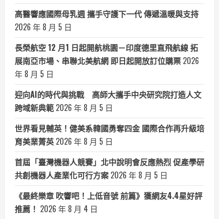
高醫響應國際母乳週 攜手守護下一代 傳遞溫暖與支持
2026 年 8 月 5 日
長榮航空 12 月1 日起開航桃園－印度德里直飛航線 拓
展南亞市場、串聯北美航網 即日起開放訂位購票
2026
年 8 月 5 日
迎向AI的時代與挑戰 高師大攜手中央研究院打造人文
跨域新典範
2026 年 8 月 5 日
世界看見輔英！健美系韓國勇奪四金 國際合作再升級培
育美業菁英
2026 年 8 月 5 日
首屆「臺灣機器人競賽」北中說明會反應熱烈 促產學研
共創機器人產業化可行方案
2026 年 8 月 5 日
《最終樂章 吹響吧！上低音號 前篇》獲網友4.4星好評
推薦！
2026 年 8 月 4 日