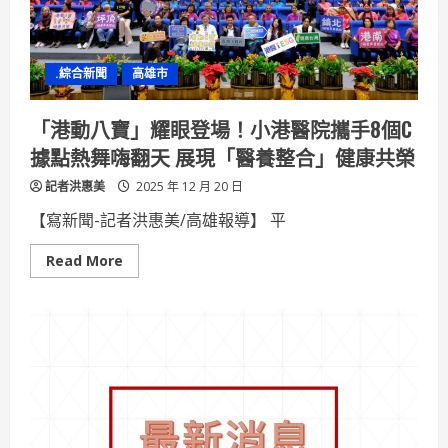
年
華」
加
碼
限
.綜合新聞
高雄市
量
驚
喜
禮
「港動八寶」耀眼登場！小港醫院攜手8個C
包
投
據點熱舞嗨翻天 展現「醫養整合」健康共榮
入
公
記者洪惠美
益
2025 年 12 月 20 日
行
動
【寫新聞-記者洪惠美/高雄報導】 平
舉
辦
「耶
Read
Read More
誕
more
公
about
益
「港
餐
動
會」
八
寶」
耀
眼
登
場！
小
港
醫