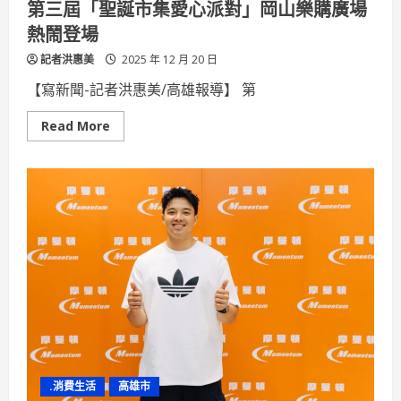
第三屆「聖誕市集愛心派對」岡山樂購廣場
新
樂
熱鬧登場
章
記者洪惠美
2025 年 12 月 20 日
【寫新聞-記者洪惠美/高雄報導】 第
Read
Read More
more
about
第
三
屆
「聖
誕
市
集
愛
心
派
對」
岡
山
樂
購
廣
場
熱
.消費生活
高雄市
鬧
登