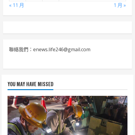
« 11 月
1 月 »
聯絡我們：enews.life246@gmail.com
YOU MAY HAVE MISSED