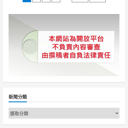
員
章
會
攜
手
分
屏
東
縣
頁
政
府
邀
請
大
家
一
起
看！
海
口
Hey,
Haikou!
16
位
國
際
新聞分類
藝
術
家
新
27
件
聞
藝
術
分
創