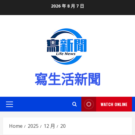
Skip
2026 年 8 月 7 日
to
content
寫生活新聞
WATCH ONLINE
Primary
Menu
Home
2025
12 月
20