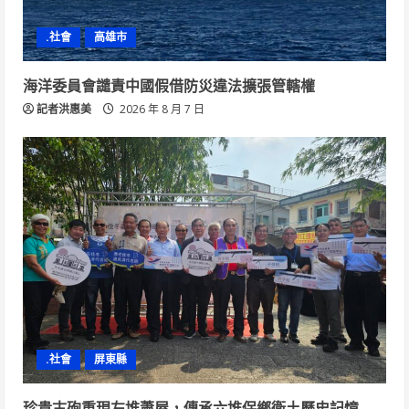
.社會
高雄市
海洋委員會譴責中國假借防災違法擴張管轄權
記者洪惠美
2026 年 8 月 7 日
.社會
屏東縣
珍貴古砲重現左堆蕭屋，傳承六堆保鄉衛土歷史記憶