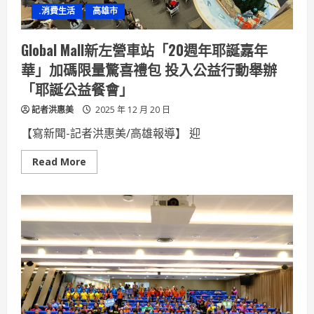
場
.消費生活
高雄市
Global Mall新左營車站「20週年耶誕嘉年
華」加碼限量驚喜禮包 投入公益行動舉辦
「耶誕公益餐會」
記者洪惠美
2025 年 12 月 20 日
【寫新聞-記者洪惠美/高雄報導】 迎
Read
Read More
more
about
Global
Mall
新
左
營
車
站
「20
週
年
耶
誕
嘉