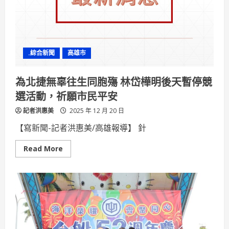
院
攜
手
8
個
C
據
.綜合新聞
高雄市
點
熱
舞
嗨
為北捷無辜往生同胞殤 林岱樺明後天暫停競
翻
天
選活動，祈願市民平安
展
現
記者洪惠美
「醫
2025 年 12 月 20 日
養
整
【寫新聞-記者洪惠美/高雄報導】 針
合」
健
康
Read
Read More
共
more
榮
about
為
北
捷
無
辜
往
生
同
胞