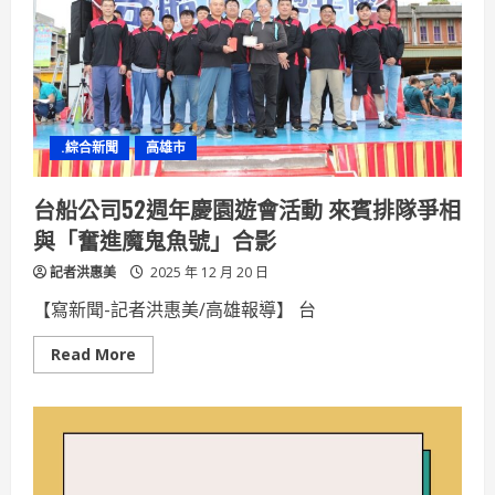
殤
林
岱
樺
明
後
天
暫
停
.綜合新聞
高雄市
競
選
活
動，
台船公司52週年慶園遊會活動 來賓排隊爭相
祈
願
與「奮進魔鬼魚號」合影
市
民
記者洪惠美
平
2025 年 12 月 20 日
安
【寫新聞-記者洪惠美/高雄報導】 台
Read
Read More
more
about
台
船
公
司
52
週
年