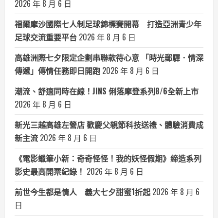
2026 年 8 月 6 日
福爾摩沙國際七人制足球錦標賽開幕 打造亞洲青少年
足球交流重要平台
2026 年 8 月 6 日
高雄洲際七夕限定企劃串聯款待心意 「時光郵驛．情深
傳遞」傳情任務即日開跑
2026 年 8 月 6 日
潮流、舒適同時在線！JINS 俐落摩登系列8/6全新上市
2026 年 8 月 6 日
新光三越高雄左營店 歡慶父親節科技送禮、體驗消費成
新主流
2026 年 8 月 6 日
《電影蠟筆小新：奇奇怪怪！我的妖怪假期》締造系列
影史最高開票紀錄！
2026 年 8 月 6 日
前世今生都是情人 義大七夕甜蜜1折起
2026 年 8 月 6
日