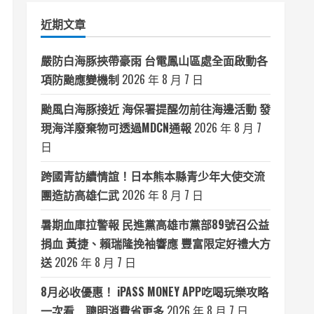
類
近期文章
嚴防白海豚挾帶豪雨 台電鳳山區處全面啟動各
項防颱應變機制
2026 年 8 月 7 日
颱風白海豚接近 海保署提醒勿前往海邊活動 發
現海洋廢棄物可透過MDCN通報
2026 年 8 月 7
日
跨國青訪續情誼！日本熊本縣青少年大使交流
團造訪高雄仁武
2026 年 8 月 7 日
暑期血庫拉警報 民進黨高雄市黨部89號召公益
捐血 黃捷、賴瑞隆挽袖響應 豐富限定好禮大方
送
2026 年 8 月 7 日
8月必收優惠！ iPASS MONEY APP吃喝玩樂攻略
一次看 聰明消費省更多
2026 年 8 月 7 日