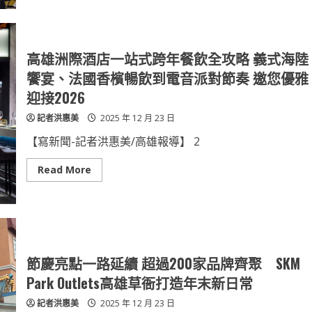
航
線
齊
發！
台
灣
高雄洲際酒店一站式跨年餐飲全攻略 義式海陸
虎
航
饗宴、法國香檳暢飲到電音派對節奏 邀您優雅
今
開
迎接2026
航
高
記者洪惠美
2025 年 12 月 23 日
雄-
熊
本、
【寫新聞-記者洪惠美/高雄報導】 2
台
南-
熊
Read
Read More
本
more
航
about
線
高
雄
洲
際
酒
店
一
節慶亮點一路延續 超過200家品牌齊聚 SKM
站
式
Park Outlets高雄草衙打造年末新日常
跨
年
記者洪惠美
2025 年 12 月 23 日
餐