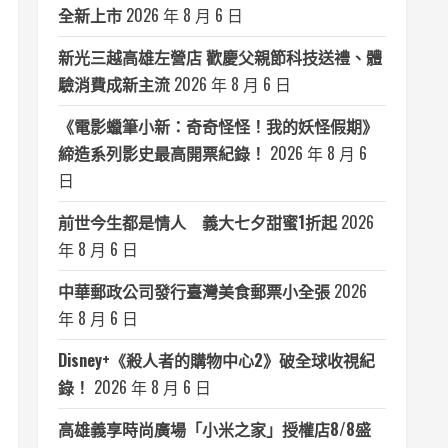
全新上市
2026 年 8 月 6 日
新光三越高雄左營店 歡慶父親節科技送禮、體
驗消費成新主流
2026 年 8 月 6 日
《電影蠟筆小新：奇奇怪怪！我的妖怪假期》
締造系列影史最高開票紀錄！
2026 年 8 月 6
日
前世今生都是情人 義大七夕甜蜜1折起
2026
年 8 月 6 日
中華郵政公司發行臺灣美食郵票小全張
2026
年 8 月 6 日
Disney+《殺人者的購物中心2》破全球收視紀
錄！
2026 年 8 月 6 日
高雄義享時尚廣場「小米之家」授權店8/8盛