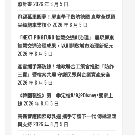
照計畫
2026 年 8 月 5 日
飛躍萬里圓夢！屏東學子啟航德國 直擊全球頂
尖綠能車業核心
2026 年 8 月 5 日
「NEXT PINGTUNG 智慧交通AI治理」 展現屏東
智慧交通治理成果，以AI開啟城市治理新紀元
2026 年 8 月 5 日
產官攜手築防線！地政聯合工策會推動「防詐
三寶」暨檔案共展 守護民眾與企業資產安全
2026 年 8 月 5 日
《韓國製造》第二季定檔9/9於Disney+獨家上
線
2026 年 8 月 5 日
高醫響應國際母乳週 攜手守護下一代 傳遞溫暖
與支持
2026 年 8 月 5 日