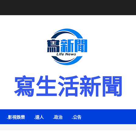
寫生活新聞
.影視娛樂
.達人
.政治
.公告