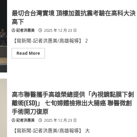
惠
企
劃」！
最切合台灣實境 頂樓加蓋抗震考驗在高科大決
晨
間
高下
廚
房
記者洪惠美
2025 年 12 月 23 日
四
大
角
【寫新聞-記者洪惠美/高雄報導】 2
色
堡
登
Read
Read More
場
more
about
最
切
合
台
灣
實
境
高市聯醫攜手高雄榮總提供「內視鏡黏膜下剝
頂
樓
離術(ESD)」 七旬婦體檢揪出大腸癌 聯醫微創
加
蓋
手術開刀復原
抗
震
記者洪惠美
2025 年 12 月 23 日
考
驗
在
【寫新聞-記者洪惠美/高雄報導】 大
高