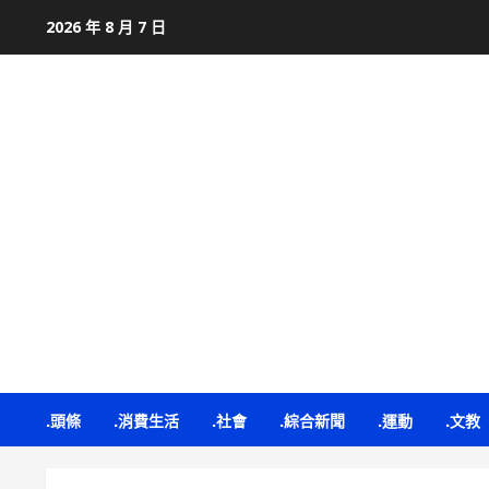
Skip
2026 年 8 月 7 日
to
content
.頭條
.消費生活
.社會
.綜合新聞
.運動
.文教