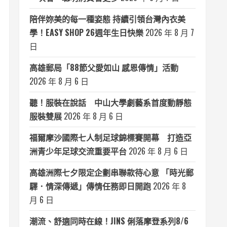
陪伴妳美的每一種姿態 持續引領台灣內衣美
學！EASY SHOP 26週年生日快樂
2026 年 8 月 7
日
高雄郵局「88節父愛如山 感恩傳情」活動
2026 年 8 月 6 日
聽！服裝在說話 中山大學劇藝系首度動靜態
服裝雙展
2026 年 8 月 6 日
福爾摩沙國際七人制足球錦標賽開幕 打造亞
洲青少年足球交流重要平台
2026 年 8 月 6 日
高雄洲際七夕限定企劃串聯款待心意 「時光郵
驛．情深傳遞」傳情任務即日開跑
2026 年 8
月 6 日
潮流、舒適同時在線！JINS 俐落摩登系列8/6