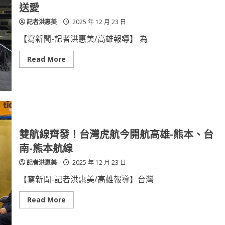
出
發
送愛
大
賴
腸
瑞
記者洪惠美
2025 年 12 月 23 日
癌
隆
聯
偕
醫
議
【寫新聞-記者洪惠美/高雄報導】 為
微
長
創
議
手
員
Read
Read More
術
啟
more
開
動
about
刀
站
紅
復
路
包
原
口
傳
行
愛
動
助
衝
學
刺
弱
選
勢
雙航線齊發！台灣虎航今開航高雄-熊本、台
情
兒
少
南-熊本航線
馨
蕙
記者洪惠美
2025 年 12 月 23 日
馨
醫
療
【寫新聞-記者洪惠美/高雄報導】台灣
體
系
攜
Read
Read More
手
more
送
about
愛
雙