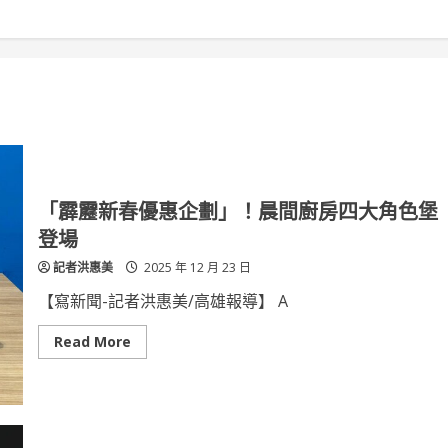
「霹靂新春優惠企劃」！晨間廚房四大角色堡
登場
記者洪惠美
2025 年 12 月 23 日
【寫新聞-記者洪惠美/高雄報導】 A
Read
Read More
more
about
「霹
靂
新
春
優