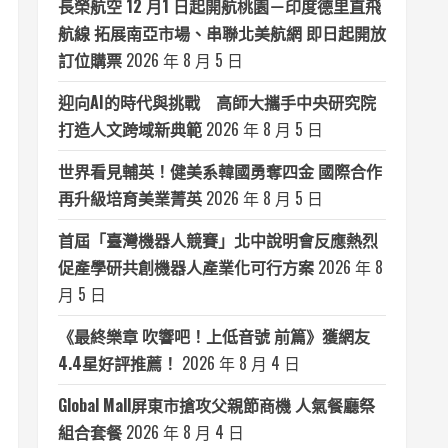
長榮航空 12 月1 日起開航桃園－印度德里直飛
航線 拓展南亞市場、串聯北美航網 即日起開放
訂位購票
2026 年 8 月 5 日
迎向AI的時代與挑戰 高師大攜手中央研究院
打造人文跨域新典範
2026 年 8 月 5 日
世界看見輔英！健美系韓國勇奪四金 國際合作
再升級培育美業菁英
2026 年 8 月 5 日
首屆「臺灣機器人競賽」北中說明會反應熱烈
促產學研共創機器人產業化可行方案
2026 年 8
月 5 日
《最終樂章 吹響吧！上低音號 前篇》獲網友
4.4星好評推薦！
2026 年 8 月 4 日
Global Mall屏東市搶攻父親節商機 人氣餐廳祭
組合套餐
2026 年 8 月 4 日