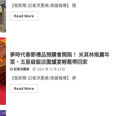
飲
全
【寫新聞-記者洪惠美/高雄報導】 隨
攻
略
義
Read
Read More
式
more
海
about
陸
節
饗
慶
宴、
亮
法
點
國
一
香
路
檳
延
暢
續
夢時代春節禮品預購會開跑！ 米其林推薦年
飲
超
到
過
菜、五星級飯店圍爐宴輕鬆帶回家
電
200
音
家
記者洪惠美
2025 年 12 月 23 日
派
品
對
牌
節
齊
【寫新聞-記者洪惠美/高雄報導】 夢
奏
聚
邀
SKM
您
Park
Read
Read More
優
Outlets
more
雅
高
about
迎
雄
夢
接
草
時
2026
衙
代
打
春
造
節