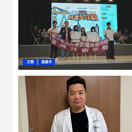
.文教
高雄市