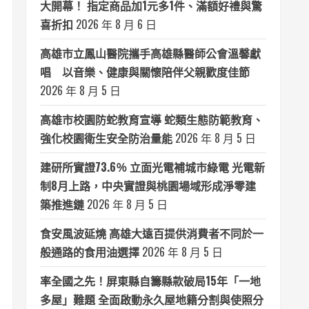
大開幕！ 指定商品加1元多1件、滿額好禮與驚
喜折扣
2026 年 8 月 6 日
高雄市立鳳山醫院攜手高雄縣醫師公會溫馨獻
唱 以音樂、健康與關懷陪伴父親歡度佳節
2026 年 8 月 5 日
高雄市校園防蛇教育宣導 蛇類生態防範教育、
強化校園衛生安全防治量能
2026 年 8 月 5 日
建研所實證73.6％ 立面光電補城市綠電 光電新
制8月上路，中央實證與桃園場域形成淨零建
築推進鏈
2026 年 8 月 5 日
食安風波延燒 高雄大遠百提供消費者不同於一
般通路的食用油選擇
2026 年 8 月 5 日
率全國之先！屏東縣自籌縣款破局15年「一地
多屋」難題 全面啟動永久屋地籍分割與使照分