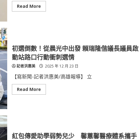
科
大
Read
Read More
決
more
高
about
下
高
市
聯
醫
攜
手
高
初選倒數！從晨光中出發 賴瑞隆偕議長議員啟
雄
榮
動站路口行動衝刺選情
總
提
記者洪惠美
2025 年 12 月 23 日
供
「內
視
【寫新聞-記者洪惠美/高雄報導】 立
鏡
黏
膜
Read
Read More
下
more
剝
about
離
初
術
選
(ESD)」
倒
七
數！
旬
從
婦
晨
體
光
檢
中
紅包傳愛助學弱勢兒少 馨蕙馨醫療體系攜手
揪
出