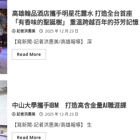
年
禮
末
品
新
預
高雄翰品酒店攜手明星花露水 打造全台首座
日
購
常
會
「有香味的聖誕樹」 重溫跨越百年的芬芳記憶
開
跑！
記者洪惠美
2025 年 12 月 23 日
米
其
林
【寫新聞-記者洪惠美/高雄報導】 深
推
薦
年
Read
Read More
菜、
more
五
about
星
高
級
雄
飯
翰
店
品
圍
酒
爐
店
宴
攜
輕
手
鬆
明
中山大學攜手IBM 打造高含金量AI職涯課
帶
星
回
花
記者洪惠美
2025 年 12 月 23 日
家
露
水
打
【寫新聞-記者洪惠美/高雄報導】 生
造
全
台
Read
Read More