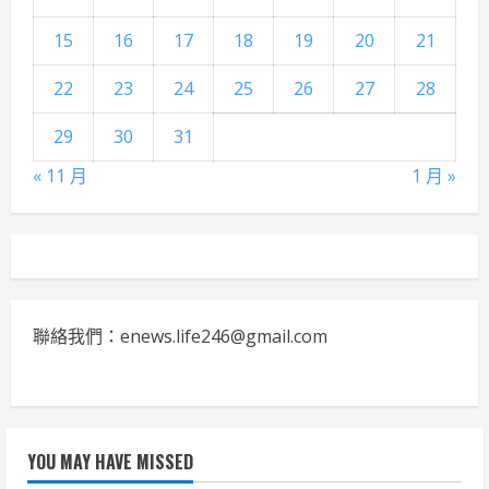
15
16
17
18
19
20
21
22
23
24
25
26
27
28
29
30
31
« 11 月
1 月 »
聯絡我們：enews.life246@gmail.com
YOU MAY HAVE MISSED