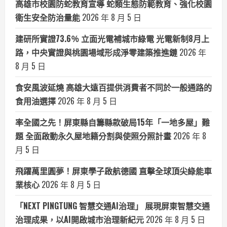
高雄市校園防蛇教育宣導 蛇類生態防範教育、強化校園
衛生安全防治量能
2026 年 8 月 5 日
建研所實證73.6％ 立面光電補城市綠電 光電新制8月上
路，中央實證與桃園場域形成淨零建築推進鏈
2026 年
8 月 5 日
食安風波延燒 高雄大遠百提供消費者不同於一般通路的
食用油選擇
2026 年 8 月 5 日
率全國之先！屏東縣自籌縣款破局15年「一地多屋」難
題 全面啟動永久屋地籍分割與使照分照計畫
2026 年 8
月 5 日
飛躍萬里圓夢！屏東學子啟航德國 直擊全球頂尖綠能車
業核心
2026 年 8 月 5 日
「NEXT PINGTUNG 智慧交通AI治理」 展現屏東智慧交通
治理成果，以AI開啟城市治理新紀元
2026 年 8 月 5 日