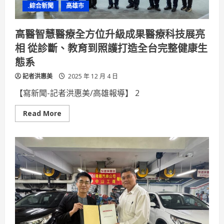
.綜合新聞
高雄市
與
技
能
國
高醫智慧醫療全方位升級成果醫療科技展亮
手
跨
相 從診斷、教育到照護打造全台完整健康生
世
代
態系
傳
承
記者洪惠美
榮
2025 年 12 月 4 日
光
【寫新聞-記者洪惠美/高雄報導】 2
Read
Read More
more
about
高
醫
智
慧
醫
療
全
方
位
升
級
成
果