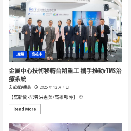
獎
國
際
餐
飲
暨
旅
遊
大
賽
12
月
登
.產經
高雄市
場
17
國
665
金屬中心技術移轉台朔重工 攜手推動rTMS治
人
齊
療系統
聚
高
記者洪惠美
雄，
2025 年 12 月 4 日
推
進
【寫新聞-記者洪惠美/高雄報導】 亞
國
際
餐
Read
Read More
旅
more
專
about
業
金
與
屬
文
中