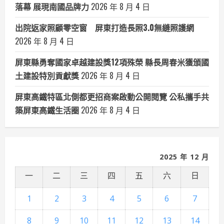
落幕 展現南國品牌力
2026 年 8 月 4 日
出院返家照顧零空窗 屏東打造長照3.0無縫照護網
2026 年 8 月 4 日
屏東縣勇奪國家卓越建設獎12項殊榮 縣長周春米獲頒國
土建設特別貢獻獎
2026 年 8 月 4 日
屏東高鐵特區北側都更招商案啟動公開閱覽 公私攜手共
築屏東高鐵生活圈
2026 年 8 月 4 日
2025 年 12 月
一
二
三
四
五
六
日
1
2
3
4
5
6
7
8
9
10
11
12
13
14