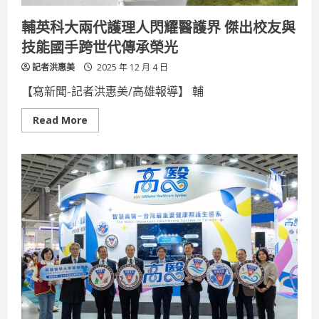
發
展
輔英科大兩代護理人閃耀醫護界 傑出校友與
軍
工
技能國手跨世代傳承榮光
產
業，
記者洪惠美
成
2025 年 12 月 4 日
為
新
【寫新聞-記者洪惠美/高雄報導】 輔
護
國
神
Read
Read More
山
more
about
輔
英
科
大
兩
代
護
理
人
閃
耀
醫
護
界
傑
出
校
友