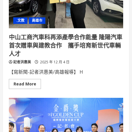
醫
療
科
技
展
.文教
高雄市
亮
相
從
診
中山工商汽車科再添產學合作能量 隆陽汽車
斷、
教
首次贈車與建教合作 攜手培育新世代車輛
育
到
人才
照
護
記者洪惠美
打
2025 年 12 月 4 日
造
全
【寫新聞-記者洪惠美/高雄報導】 H
台
完
整
Read
Read More
健
more
康
about
生
中
態
山
系
工
商
汽
車
科
再
添