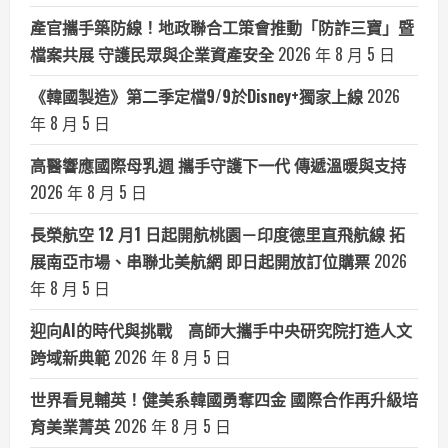
產官攜手築防線！地政聯合工策會推動「防詐三寶」暨
檔案共展 守護民眾與企業資產安全
2026 年 8 月 5 日
《韓國製造》第二季定檔9/9於Disney+獨家上線
2026
年 8 月 5 日
高醫響應國際母乳週 攜手守護下一代 傳遞溫暖與支持
2026 年 8 月 5 日
長榮航空 12 月1 日起開航桃園－印度德里直飛航線 拓
展南亞市場、串聯北美航網 即日起開放訂位購票
2026
年 8 月 5 日
迎向AI的時代與挑戰 高師大攜手中央研究院打造人文
跨域新典範
2026 年 8 月 5 日
世界看見輔英！健美系韓國勇奪四金 國際合作再升級培
育美業菁英
2026 年 8 月 5 日