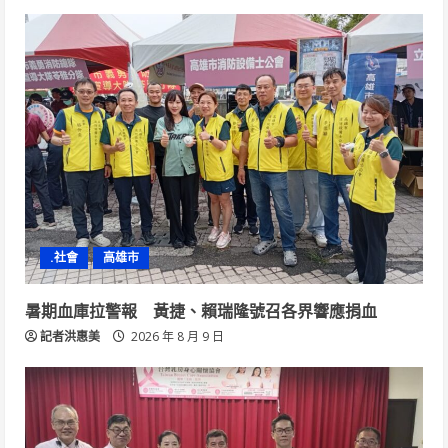
.社會
高雄市
暑期血庫拉警報 黃捷、賴瑞隆號召各界響應捐血
記者洪惠美
2026 年 8 月 9 日