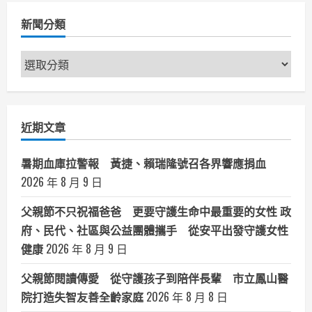
心
願
新聞分類
新
聞
分
類
近期文章
暑期血庫拉警報 黃捷、賴瑞隆號召各界響應捐血
2026 年 8 月 9 日
父親節不只祝福爸爸 更要守護生命中最重要的女性 政
府、民代、社區與公益團體攜手 從安平出發守護女性
健康
2026 年 8 月 9 日
父親節閱讀傳愛 從守護孩子到陪伴長輩 市立鳳山醫
院打造失智友善全齡家庭
2026 年 8 月 8 日