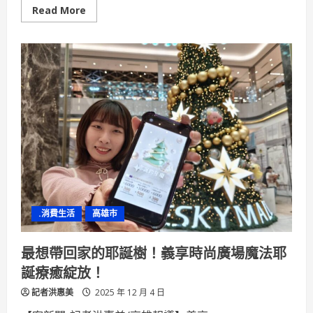
Read
Read More
more
about
夢
時
代
「聖
誕
跨
年
慶」
即
日
起
登
場
平
安
夜
音
樂
.消費生活
高雄市
派
對
x
星
最想帶回家的耶誕樹！義享時尚廣場魔法耶
空
音
誕療癒綻放！
樂
日
記者洪惠美
打
2025 年 12 月 4 日
造
最