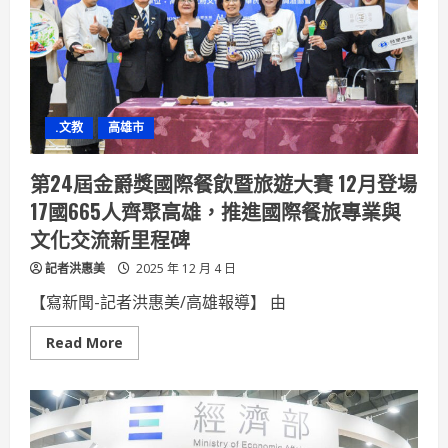
產
學
合
作
能
量
隆
陽
汽
.文教
高雄市
車
首
次
贈
第24屆金爵獎國際餐飲暨旅遊大賽 12月登場
車
與
17國665人齊聚高雄，推進國際餐旅專業與
建
教
文化交流新里程碑
合
作
記者洪惠美
攜
2025 年 12 月 4 日
手
培
【寫新聞-記者洪惠美/高雄報導】 由
育
新
世
Read
Read More
代
more
車
about
輛
第
人
24
才
屆
金
爵