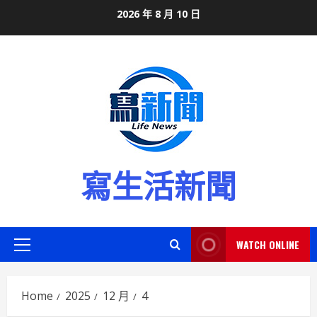
Skip
2026 年 8 月 10 日
to
content
寫生活新聞
WATCH ONLINE
Primary
Menu
Home
2025
12 月
4