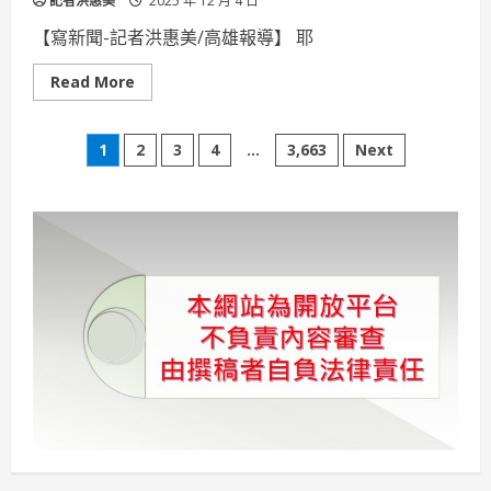
記者洪惠美
2025 年 12 月 4 日
【寫新聞-記者洪惠美/高雄報導】 耶
Read
Read More
more
about
新
文
光
1
2
3
4
...
3,663
Next
三
越
章
高
雄
左
分
營
店
暖
頁
心
耶
誕
攜
手
會
員
助
孩
童
圓
夢
耶
誕