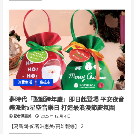
流
about
成
園
果
管
局
舉
辦
園
區
專
案
考
核
表
揚
促
進
園
區
服
.消費生活
高雄市
務
效
能
再
夢時代「聖誕跨年慶」即日起登場 平安夜音
升
級
樂派對x星空音樂日 打造最浪漫節慶氛圍
記者洪惠美
2025 年 12 月 4 日
【寫新聞-記者洪惠美/高雄報導】 2