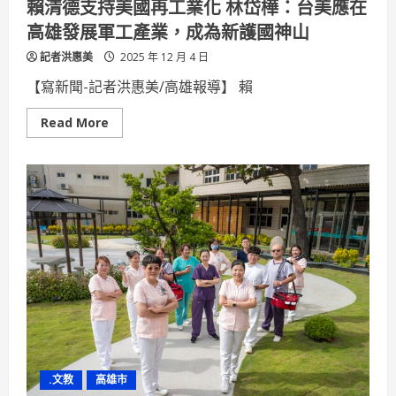
賴清德支持美國再工業化 林岱樺：台美應在
手
癌
高雄發展軍工產業，成為新護國神山
症
希
記者洪惠美
望
2025 年 12 月 4 日
基
金
【寫新聞-記者洪惠美/高雄報導】 賴
會
以
音
Read
Read More
樂
more
陪
about
伴
賴
癌
清
友
德
支
持
美
國
再
工
業
化
林
岱
樺：
台
美
應
在
.文教
高雄市
高
雄