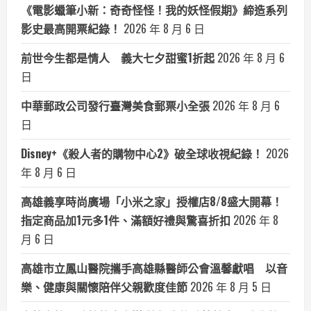
《電影蠟筆小新：奇奇怪怪！我的妖怪假期》締造系列
影史最高開票紀錄！
2026 年 8 月 6 日
前世今生都是情人 義大七夕甜蜜1折起
2026 年 8 月 6
日
中華郵政公司發行臺灣美食郵票小全張
2026 年 8 月 6
日
Disney+《殺人者的購物中心2》破全球收視紀錄！
2026
年 8 月 6 日
高雄義享時尚廣場「小米之家」授權店8/8盛大開幕！
指定商品加1元多1件、滿額好禮與驚喜折扣
2026 年 8
月 6 日
高雄市立鳳山醫院攜手高雄縣醫師公會溫馨獻唱 以音
樂、健康與關懷陪伴父親歡度佳節
2026 年 8 月 5 日