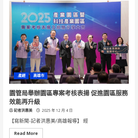
越
國
界
的
海
洋
行
動：
海
洋
委
員
會
印
尼
海
廢
.產經
高雄市
治
理
合
作
園管局舉辦園區專案考核表揚 促進園區服務
計
畫
效能再升級
青
年
記者洪惠美
訪
2025 年 12 月 4 日
團
發
【寫新聞-記者洪惠美/高雄報導】 經
布
國
際
Read
Read More
交
more