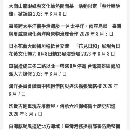
大崗山龍眼蜂蜜文化節熱鬧開幕 活動限定「蜜汁鹽酥
雞」掀話題
2026 年 8 月 8 日
臺美跨太平洋攜手治海廢 一片太平洋、兩座島嶼 臺灣
與夏威夷深化海洋廢棄物治理合作
2026 年 8 月 8 日
日本花藝大師梅垣稔抵台交流 「花見日和」展現台日
花藝文化魅力 8月8日精彩展演登場
2026 年 8 月 8 日
車禍造成三多二路以北一帶600戶停電 台電高雄區處加
派人力搶修
2026 年 8 月 7 日
海洋委員會譴責中國假借防災違法擴張管轄權
2026 年
8 月 7 日
珍貴古砲重現左堆蕭屋，傳承六堆保鄉衛土歷史記憶
2026 年 8 月 7 日
白海豚颱風逼近北方海域！臺灣港務提前部署防颱整備