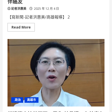
伴癌友
記者洪惠美
2025 年 12 月 4 日
【寫新聞-記者洪惠美/高雄報導】 2
Read
Read More
more
about
2025「聽
希
望
在
唱
歌」
南
部
首
場
~
金
曲
卡
司
雲
集
高
.政治
高雄市
雄
長
庚
攜