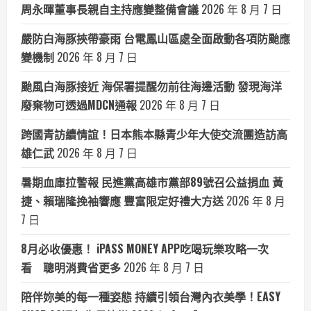
周永暉董事長親自主持應變整備會議
2026 年 8 月 7 日
嚴防白海豚挾帶豪雨 台電鳳山區處全面啟動各項防颱應
變機制
2026 年 8 月 7 日
颱風白海豚接近 海保署提醒勿前往海邊活動 發現海洋
廢棄物可透過MDCN通報
2026 年 8 月 7 日
跨國青訪續情誼！日本熊本縣青少年大使交流團造訪高
雄仁武
2026 年 8 月 7 日
暑期血庫拉警報 民進黨高雄市黨部89號召公益捐血 黃
捷、賴瑞隆挽袖響應 豐富限定好禮大方送
2026 年 8 月
7 日
8月必收優惠！ iPASS MONEY APP吃喝玩樂攻略一次
看 聰明消費省更多
2026 年 8 月 7 日
陪伴妳美的每一種姿態 持續引領台灣內衣美學！EASY