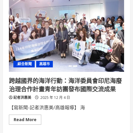
化
心
交
技
流
術
新
移
里
轉
程
台
碑
朔
重
工
攜
手
推
動
rTMS
治
.綜合新聞
高雄市
療
系
統
跨越國界的海洋行動：海洋委員會印尼海廢
治理合作計畫青年訪團發布國際交流成果
記者洪惠美
2025 年 12 月 4 日
【寫新聞-記者洪惠美/高雄報導】 海
Read
Read More
more
about
跨