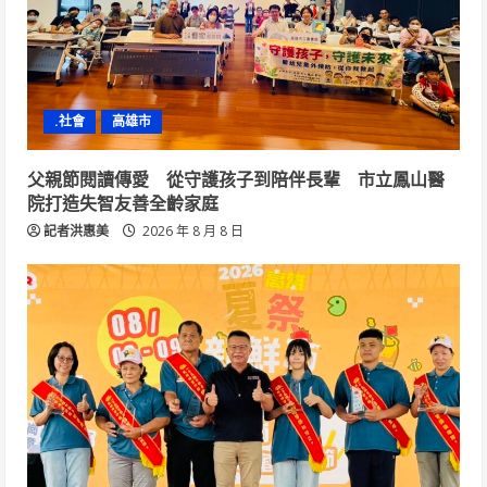
.社會
高雄市
父親節閱讀傳愛 從守護孩子到陪伴長輩 市立鳳山醫
院打造失智友善全齡家庭
記者洪惠美
2026 年 8 月 8 日