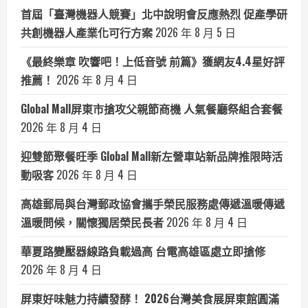
首屆「臺灣機器人競賽」北中說明會反應熱烈 促產學研
共創機器人產業化可行方案
2026 年 8 月 5 日
《最終樂章 吹響吧！上低音號 前篇》獲網友4.4星好評
推薦！
2026 年 8 月 4 日
Global Mall屏東市搶攻父親節商機 人氣餐廳祭組合套餐
2026 年 8 月 4 日
迎雙節聚餐旺季 Global Mall新左營車站新品牌推限時活
動吸客
2026 年 8 月 4 日
高雄郵局與台灣郵政協會攜手榮民服務處傳遞溫暖傳遞
溫暖問候，關懷獨居榮民長者
2026 年 8 月 4 日
華夏路變壓器線路負載過高 台電高雄區處立即搶修
2026 年 8 月 4 日
屏東好味魅力持續發酵！ 2026台灣美食展屏東館圓滿