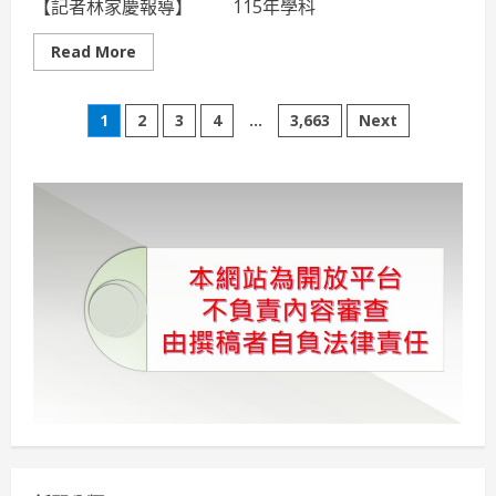
【記者林家慶報導】 115年學科
Read
Read More
more
about
屏
文
縣
1
2
3
4
...
3,663
Next
府
首
章
創
「屏
東
分
驕
仔」
考
頁
試
手
機
桌
布
祝
福
考
生
從
從
容
容
應
試
贏