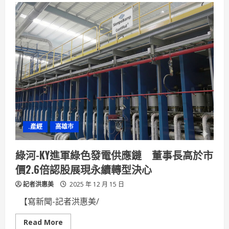
策、
生
態、
實
作
全
視
角
海
保
署
與
高
科
大
共
啟
.產經
高雄市
藍
碳
復
育
綠河-KY進軍綠色發電供應鏈 董事長高於市
行
動
價2.6倍認股展現永續轉型決心
聯
盟
記者洪惠美
推
2025 年 12 月 15 日
進
藍
【寫新聞-記者洪惠美/
碳
治
理
Read
Read More
與
more