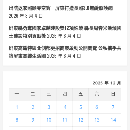
出院返家照顧零空窗 屏東打造長照3.0無縫照護網
2026 年 8 月 4 日
屏東縣勇奪國家卓越建設獎12項殊榮 縣長周春米獲頒國
土建設特別貢獻獎
2026 年 8 月 4 日
屏東高鐵特區北側都更招商案啟動公開閱覽 公私攜手共
築屏東高鐵生活圈
2026 年 8 月 4 日
2025 年 12 月
一
二
三
四
五
六
日
1
2
3
4
5
6
7
8
9
10
11
12
13
14