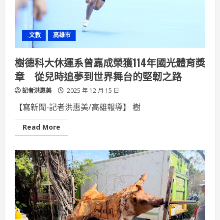
上
線
再
享
機
.文教
高雄市
加
酒
限
時
樹德科大休運系曾嘉成榮獲114年國光體育獎
加
碼
章 從兒時追夢到世界舞台的堅韌之路
9
折
記者洪惠美
2025 年 12 月 15 日
【寫新聞-記者洪惠美/高雄報導】 樹
Read
Read More
more
about
樹
德
科
大
休
運
系
曾
嘉
成
榮