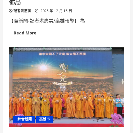
佈局
接
軌
記者洪惠美
2025 年 12 月 15 日
【寫新聞-記者洪惠美/高雄報導】 為
Read
Read More
more
about
金
屬
中
心
進
駐
高
醫
大
強
強
聯
手
深
化
智
慧
醫
.綜合新聞
高雄市
療
佈
局