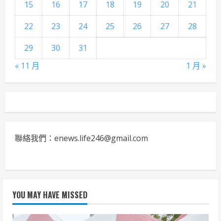
15
16
17
18
19
20
21
22
23
24
25
26
27
28
29
30
31
« 11 月
1 月 »
聯絡我們：enews.life246@gmail.com
YOU MAY HAVE MISSED