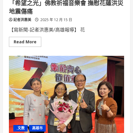
「希望之光」佛教祈福音樂會 撫慰花蓮洪災
地震傷痛
記者洪惠美
2025 年 12 月 15 日
【寫新聞-記者洪惠美/高雄報導】 花
Read
Read More
more
about
「希
望
之
光」
佛
教
祈
福
音
樂
會
撫
慰
花
蓮
洪
災
地
.文教
高雄市
震
傷