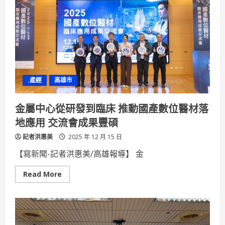
「番
慶
茄
年
華」
氛
圍
「2025
路
竹
番
.產經
高雄市
茄
節」
第
二
金屬中心從研發到臨床 推動國產數位醫材落
天
人
地應用 交流會成果豐碩
潮
依
記者洪惠美
舊
2025 年 12 月 15 日
絡
繹
【寫新聞-記者洪惠美/高雄報導】 金
不
絕
Read
Read More
more
about
金
屬
中
心
從