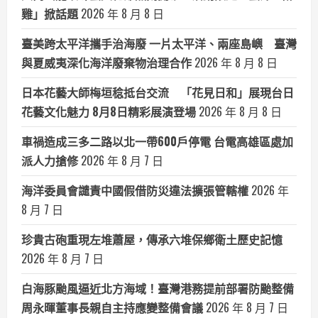
雞」掀話題
2026 年 8 月 8 日
臺美跨太平洋攜手治海廢 一片太平洋、兩座島嶼 臺灣
與夏威夷深化海洋廢棄物治理合作
2026 年 8 月 8 日
日本花藝大師梅垣稔抵台交流 「花見日和」展現台日
花藝文化魅力 8月8日精彩展演登場
2026 年 8 月 8 日
車禍造成三多二路以北一帶600戶停電 台電高雄區處加
派人力搶修
2026 年 8 月 7 日
海洋委員會譴責中國假借防災違法擴張管轄權
2026 年
8 月 7 日
珍貴古砲重現左堆蕭屋，傳承六堆保鄉衛土歷史記憶
2026 年 8 月 7 日
白海豚颱風逼近北方海域！臺灣港務提前部署防颱整備
周永暉董事長親自主持應變整備會議
2026 年 8 月 7 日