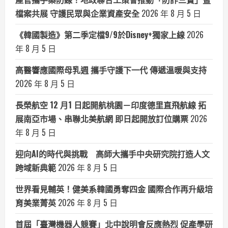
檔案共展 守護民眾與企業資產安全
2026 年 8 月 5 日
《韓國製造》第二季定檔9/9於Disney+獨家上線
2026
年 8 月 5 日
高醫響應國際母乳週 攜手守護下一代 傳遞溫暖與支持
2026 年 8 月 5 日
長榮航空 12 月1 日起開航桃園－印度德里直飛航線 拓
展南亞市場、串聯北美航網 即日起開放訂位購票
2026
年 8 月 5 日
迎向AI的時代與挑戰 高師大攜手中央研究院打造人文
跨域新典範
2026 年 8 月 5 日
世界看見輔英！健美系韓國勇奪四金 國際合作再升級培
育美業菁英
2026 年 8 月 5 日
首屆「臺灣機器人競賽」北中說明會反應熱烈 促產學研