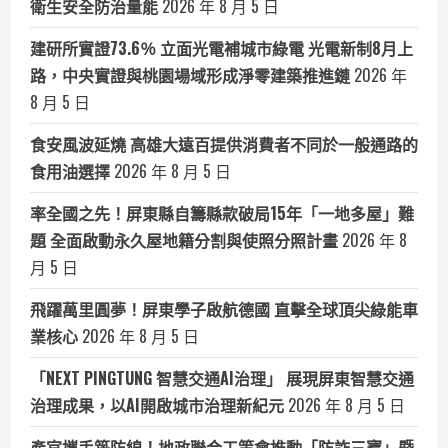
衛生安全防治量能
2026 年 8 月 5 日
建研所實證73.6％ 立面光電補城市綠電 光電新制8月上
路，中央實證與桃園場域形成淨零建築推進鏈
2026 年
8 月 5 日
食安風波延燒 高雄大遠百提供消費者不同於一般通路的
食用油選擇
2026 年 8 月 5 日
率全國之先！屏東縣自籌縣款破局15年「一地多屋」難
題 全面啟動永久屋地籍分割與使照分照計畫
2026 年 8
月 5 日
飛躍萬里圓夢！屏東學子啟航德國 直擊全球頂尖綠能車
業核心
2026 年 8 月 5 日
「NEXT PINGTUNG 智慧交通AI治理」 展現屏東智慧交通
治理成果，以AI開啟城市治理新紀元
2026 年 8 月 5 日
產官攜手築防線！地政聯合工策會推動「防詐三寶」暨