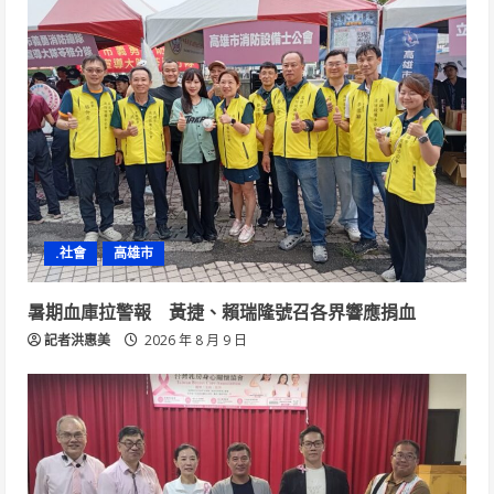
.社會
高雄市
暑期血庫拉警報 黃捷、賴瑞隆號召各界響應捐血
記者洪惠美
2026 年 8 月 9 日