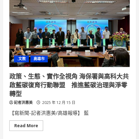
研
發
到
臨
床
推
動
國
產
數
位
醫
材
.文教
高雄市
落
地
應
用
政策、生態、實作全視角 海保署與高科大共
交
流
啟藍碳復育行動聯盟 推進藍碳治理與淨零
會
成
轉型
果
豐
記者洪惠美
碩
2025 年 12 月 15 日
【寫新聞-記者洪惠美/高雄報導】 藍
Read
Read More
more
about
政