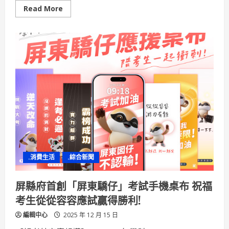
Read
Read More
more
about
一
年
四
季
都
有
意
思！
「鹽
琉
開
趴-
聖
誕
有
意
思」
海
.消費生活
.綜合新聞
港
聖
誕
閃
屏縣府首創「屏東驕仔」考試手機桌布 祝福
耀
新
考生從從容容應試贏得勝利!
園
編輯中心
2025 年 12 月 15 日