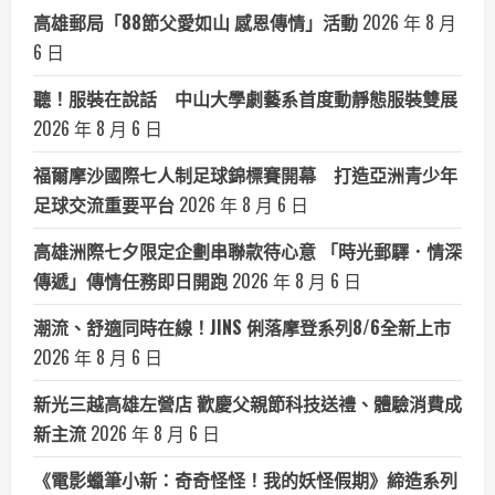
高雄郵局「88節父愛如山 感恩傳情」活動
2026 年 8 月
6 日
聽！服裝在說話 中山大學劇藝系首度動靜態服裝雙展
2026 年 8 月 6 日
福爾摩沙國際七人制足球錦標賽開幕 打造亞洲青少年
足球交流重要平台
2026 年 8 月 6 日
高雄洲際七夕限定企劃串聯款待心意 「時光郵驛．情深
傳遞」傳情任務即日開跑
2026 年 8 月 6 日
潮流、舒適同時在線！JINS 俐落摩登系列8/6全新上市
2026 年 8 月 6 日
新光三越高雄左營店 歡慶父親節科技送禮、體驗消費成
新主流
2026 年 8 月 6 日
《電影蠟筆小新：奇奇怪怪！我的妖怪假期》締造系列