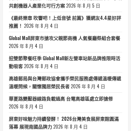
共創機器人產業化可行方案
2026 年 8 月 5 日
《最終樂章 吹響吧！上低音號 前篇》獲網友4.4星好評
推薦！
2026 年 8 月 4 日
Global Mall屏東市搶攻父親節商機 人氣餐廳祭組合套餐
2026 年 8 月 4 日
迎雙節聚餐旺季 Global Mall新左營車站新品牌推限時活
動吸客
2026 年 8 月 4 日
高雄郵局與台灣郵政協會攜手榮民服務處傳遞溫暖傳遞
溫暖問候，關懷獨居榮民長者
2026 年 8 月 4 日
華夏路變壓器線路負載過高 台電高雄區處立即搶修
2026 年 8 月 4 日
屏東好味魅力持續發酵！ 2026台灣美食展屏東館圓滿
落幕 展現南國品牌力
2026 年 8 月 4 日