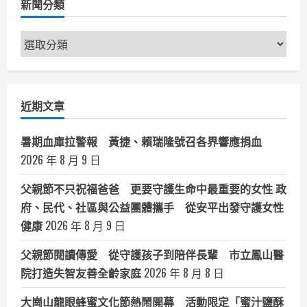
得
新聞分類
勝
利!
新
聞
分
類
近期文章
暑期血庫拉警報 黃捷、賴瑞隆號召各界響應捐血
2026 年 8 月 9 日
父親節不只祝福爸爸 更要守護生命中最重要的女性 政
府、民代、社區與公益團體攜手 從安平出發守護女性
健康
2026 年 8 月 9 日
父親節閱讀傳愛 從守護孩子到陪伴長輩 市立鳳山醫
院打造失智友善全齡家庭
2026 年 8 月 8 日
大崗山龍眼蜂蜜文化節熱鬧開幕 活動限定「蜜汁鹽酥