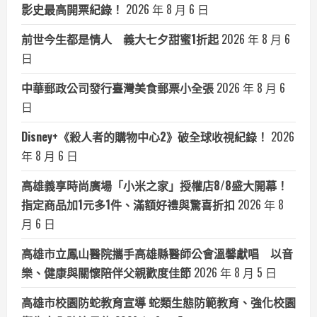
影史最高開票紀錄！
2026 年 8 月 6 日
前世今生都是情人 義大七夕甜蜜1折起
2026 年 8 月 6
日
中華郵政公司發行臺灣美食郵票小全張
2026 年 8 月 6
日
Disney+《殺人者的購物中心2》破全球收視紀錄！
2026
年 8 月 6 日
高雄義享時尚廣場「小米之家」授權店8/8盛大開幕！
指定商品加1元多1件、滿額好禮與驚喜折扣
2026 年 8
月 6 日
高雄市立鳳山醫院攜手高雄縣醫師公會溫馨獻唱 以音
樂、健康與關懷陪伴父親歡度佳節
2026 年 8 月 5 日
高雄市校園防蛇教育宣導 蛇類生態防範教育、強化校園