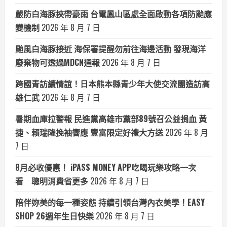
嚴防白海豚挾帶豪雨 台電鳳山區處全面啟動各項防颱應
變機制
2026 年 8 月 7 日
颱風白海豚接近 海保署提醒勿前往海邊活動 發現海洋
廢棄物可透過MDCN通報
2026 年 8 月 7 日
跨國青訪續情誼！日本熊本縣青少年大使交流團造訪高
雄仁武
2026 年 8 月 7 日
暑期血庫拉警報 民進黨高雄市黨部89號召公益捐血 黃
捷、賴瑞隆挽袖響應 豐富限定好禮大方送
2026 年 8 月
7 日
8月必收優惠！ iPASS MONEY APP吃喝玩樂攻略一次
看 聰明消費省更多
2026 年 8 月 7 日
陪伴妳美的每一種姿態 持續引領台灣內衣美學！EASY
SHOP 26週年生日快樂
2026 年 8 月 7 日