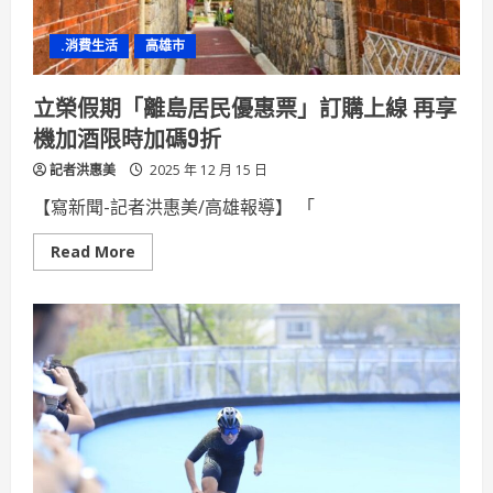
育
結
實
.消費生活
高雄市
纍
纍
陳
李
立榮假期「離島居民優惠票」訂購上線 再享
月
娥
機加酒限時加碼9折
榮
獲
記者洪惠美
教
2025 年 12 月 15 日
育
部
【寫新聞-記者洪惠美/高雄報導】 「
第
七
屆
Read
Read More
樂
more
齡
about
教
立
育
榮
奉
假
獻
期
獎
「離
島
居
民
優
惠
票」
訂
購