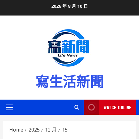
Skip
2026 年 8 月 10 日
to
content
寫生活新聞
WATCH ONLINE
Primary
Menu
Home
2025
12 月
15