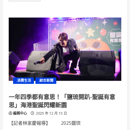
淨
about
零
綠
轉
河-
型
KY
進
軍
綠
色
發
電
供
應
鏈
董
事
長
高
於
市
.消費生活
.綜合新聞
價
2.6
倍
認
一年四季都有意思！「鹽琉開趴-聖誕有意
股
展
思」海港聖誕閃耀新園
現
永
編輯中心
2025 年 12 月 15 日
續
轉
型
【記者林家慶報導】 2025鹽琉
決
心