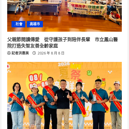
.社會
高雄市
父親節閱讀傳愛 從守護孩子到陪伴長輩 市立鳳山醫
院打造失智友善全齡家庭
記者洪惠美
2026 年 8 月 8 日