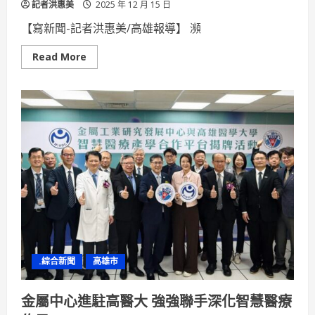
記者洪惠美
2025 年 12 月 15 日
【寫新聞-記者洪惠美/高雄報導】 瀕
Read
Read More
more
about
海
保
署
樂
見
鯨
鯊
升
列
CITES
附
錄
一
我
國
保
育
制
.綜合新聞
高雄市
度
與
國
際
金屬中心進駐高醫大 強強聯手深化智慧醫療
標
準