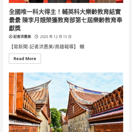
痛
全國唯一科大得主！輔英科大樂齡教育結實
纍纍 陳李月娥榮獲教育部第七屆樂齡教育奉
獻獎
記者洪惠美
2025 年 12 月 15 日
【寫新聞-記者洪惠美/高雄報導】 輔
Read
Read More
more
about
全
國
唯
一
科
大
得
主！
輔
英
科
大
樂
齡
教