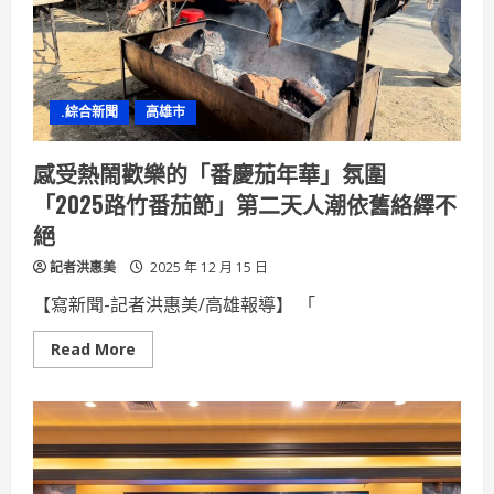
獲
114
年
國
光
體
育
.綜合新聞
高雄市
獎
章
從
兒
感受熱鬧歡樂的「番慶茄年華」氛圍
時
追
「2025路竹番茄節」第二天人潮依舊絡繹不
夢
到
絕
世
界
記者洪惠美
舞
2025 年 12 月 15 日
台
的
【寫新聞-記者洪惠美/高雄報導】 「
堅
韌
之
Read
Read More
路
more
about
感
受
熱
鬧
歡
樂
的