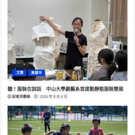
.文教
高雄市
聽！服裝在說話 中山大學劇藝系首度動靜態服裝雙展
記者洪惠美
2026 年 8 月 6 日