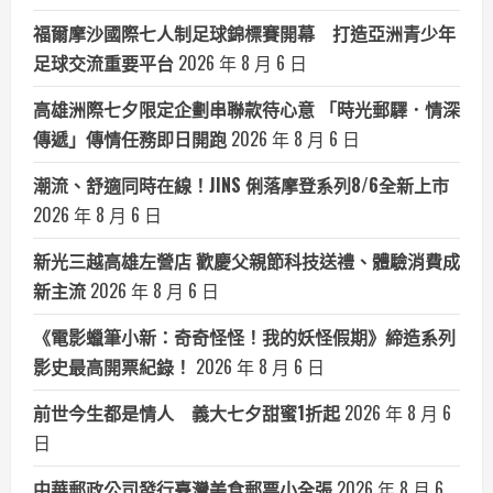
福爾摩沙國際七人制足球錦標賽開幕 打造亞洲青少年
足球交流重要平台
2026 年 8 月 6 日
高雄洲際七夕限定企劃串聯款待心意 「時光郵驛．情深
傳遞」傳情任務即日開跑
2026 年 8 月 6 日
潮流、舒適同時在線！JINS 俐落摩登系列8/6全新上市
2026 年 8 月 6 日
新光三越高雄左營店 歡慶父親節科技送禮、體驗消費成
新主流
2026 年 8 月 6 日
《電影蠟筆小新：奇奇怪怪！我的妖怪假期》締造系列
影史最高開票紀錄！
2026 年 8 月 6 日
前世今生都是情人 義大七夕甜蜜1折起
2026 年 8 月 6
日
中華郵政公司發行臺灣美食郵票小全張
2026 年 8 月 6