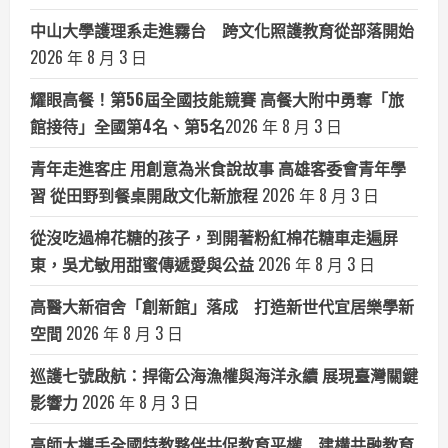
中山大學護理系走進霧台 跨文化照護教育從部落開始
2026 年 8 月 3 日
耀眼高餐！第56屆全國技能競賽 高餐大附中勇奪「旅
館接待」全國第4名、第5名​
2026 年 8 月 3 日
青年走進客庄 用創意為米食說故事 高雄客委會青年學
習 從田野到餐桌開啟文化新旅程
2026 年 8 月 3 日
從沒吃過棉花糖的孩子，到開著粉紅棉花糖車走遍屏
東，吳尤敏用甜蜜傳遞愛與公益
2026 年 8 月 3 日
高醫大新宿舍「創新館」落成 打造新世代宜居樂學新
空間
2026 年 8 月 3 日
巡護七號啟航：捍衛公海漁權與海洋永續 展現臺灣關鍵
影響力
2026 年 8 月 3 日
高師大攜手全國特教夥伴共促教育平權 建構共融教育