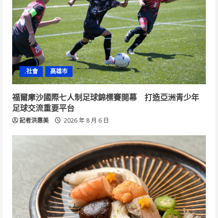
.社會
高雄市
福爾摩沙國際七人制足球錦標賽開幕 打造亞洲青少年
足球交流重要平台
記者洪惠美
2026 年 8 月 6 日