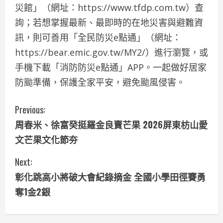
災館」（網址：https://www.tfdp.com.tw）查
詢；若想掌握最新、最即時的在地災害與避難資
訊，則可善用「全民防災e點通」（網址：
https://bear.emic.gov.tw/MY2/）進行瀏覽，或
手機下載「消防防災e點通」APP。一起做好居家
防颱準備，保護全家平安，避免颱風侵害。
C
Previous:
周春米、徐富癸挺羅金良賣芒果 2026屏東枋山愛
o
文芒果文化節夯
n
Next:
t
彰化跳高小將破大會紀錄摘金 全國小學田徑賽勇
i
奪1金2銀
n