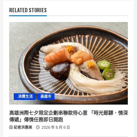
u
RELATED STORIES
e
R
e
a
d
i
n
.消費生活
高雄市
g
高雄洲際七夕限定企劃串聯款待心意 「時光郵驛．情深
傳遞」傳情任務即日開跑
記者洪惠美
2026 年 8 月 6 日