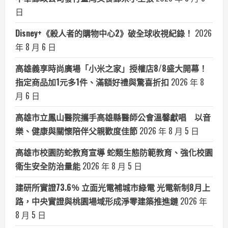
日
Disney+《殺人者的購物中心2》破全球收視紀錄！
2026
年 8 月 6 日
高雄義享時尚廣場「小米之家」授權店8/8盛大開幕！
指定商品加1元多1件、滿額好禮與驚喜折扣
2026 年 8
月 6 日
高雄市立鳳山醫院攜手高雄縣醫師公會溫馨獻唱 以音
樂、健康與關懷陪伴父親歡度佳節
2026 年 8 月 5 日
高雄市校園防蛇教育宣導 蛇類生態防範教育、強化校園
衛生安全防治量能
2026 年 8 月 5 日
建研所實證73.6％ 立面光電補城市綠電 光電新制8月上
路，中央實證與桃園場域形成淨零建築推進鏈
2026 年
8 月 5 日