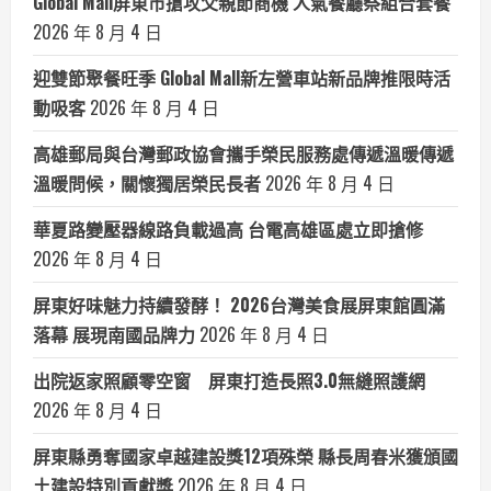
Global Mall屏東市搶攻父親節商機 人氣餐廳祭組合套餐
2026 年 8 月 4 日
迎雙節聚餐旺季 Global Mall新左營車站新品牌推限時活
動吸客
2026 年 8 月 4 日
高雄郵局與台灣郵政協會攜手榮民服務處傳遞溫暖傳遞
溫暖問候，關懷獨居榮民長者
2026 年 8 月 4 日
華夏路變壓器線路負載過高 台電高雄區處立即搶修
2026 年 8 月 4 日
屏東好味魅力持續發酵！ 2026台灣美食展屏東館圓滿
落幕 展現南國品牌力
2026 年 8 月 4 日
出院返家照顧零空窗 屏東打造長照3.0無縫照護網
2026 年 8 月 4 日
屏東縣勇奪國家卓越建設獎12項殊榮 縣長周春米獲頒國
土建設特別貢獻獎
2026 年 8 月 4 日