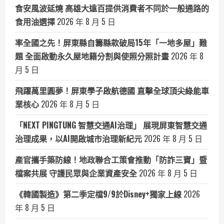
食安風波延燒 高雄大遠百提供消費者不同於一般通路的
食用油選擇
2026 年 8 月 5 日
率全國之先！屏東縣自籌縣款破局15年「一地多屋」難
題 全面啟動永久屋地籍分割與使照分照計畫
2026 年 8
月 5 日
飛躍萬里圓夢！屏東學子啟航德國 直擊全球頂尖綠能車
業核心
2026 年 8 月 5 日
「NEXT PINGTUNG 智慧交通AI治理」 展現屏東智慧交通
治理成果，以AI開啟城市治理新紀元
2026 年 8 月 5 日
產官攜手築防線！地政聯合工策會推動「防詐三寶」暨
檔案共展 守護民眾與企業資產安全
2026 年 8 月 5 日
《韓國製造》第二季定檔9/9於Disney+獨家上線
2026
年 8 月 5 日