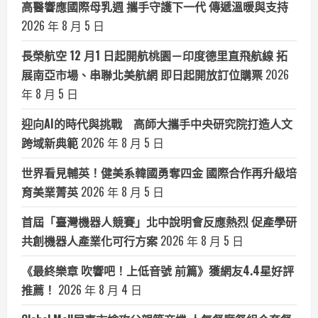
高醫響應國際母乳週 攜手守護下一代 傳遞溫暖與支持
2026 年 8 月 5 日
長榮航空 12 月1 日起開航桃園－印度德里直飛航線 拓
展南亞市場、串聯北美航網 即日起開放訂位購票
2026
年 8 月 5 日
迎向AI的時代與挑戰 高師大攜手中央研究院打造人文
跨域新典範
2026 年 8 月 5 日
世界看見輔英！健美系韓國勇奪四金 國際合作再升級培
育美業菁英
2026 年 8 月 5 日
首屆「臺灣機器人競賽」北中說明會反應熱烈 促產學研
共創機器人產業化可行方案
2026 年 8 月 5 日
《最終樂章 吹響吧！上低音號 前篇》獲網友4.4星好評
推薦！
2026 年 8 月 4 日