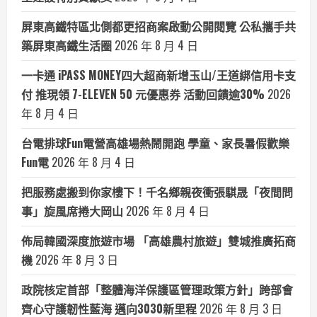
屏東高鐵特區北側都更招商案啟動公開閱覽 公私攜手共
築屏東高鐵生活圈
2026 年 8 月 4 日
一卡通 iPASS MONEY四大超商新增玉山/王道綁信用卡支
付 推現領 7-ELEVEN 50 元優惠券 活動回饋逾30%
2026
年 8 月 4 日
台電排球Fun電營高雄場熱鬧開跑 學童、家長暑假歡樂
Fun電
2026 年 8 月 4 日
把服務處搬到你家樓下！千名鄉親夜衝張騏晟「夜間問
事」旋風席捲大岡山
2026 年 8 月 4 日
佈局韓國深度旅遊市場 「高雄農村旅遊」雙城推廣拓商
機
2026 年 8 月 3 日
政院核定首部「整體海洋保護區管理政策方針」跨部會
齊心守護韌性藍海 邁向3030新里程
2026 年 8 月 3 日