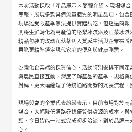
本次活動採取「產品展示 × 簡報介紹 × 現場
簡報，展現多款具備流量體質的明星品項，包含
現場雖受限產季無法提供實體試吃，但透過簡報
則將生鮮轉化為高產值的酪梨冰淇淋及山茶冰淇
精品包裝的玫瑰花蕊茶切入質感生活與企業禮贈
果脆更精準鎖定現代家庭的便利與健康剛需。
為強化企業端的採買信心，活動特別安排不同產
與農民直接互動，深度了解產品的產季、規格與
對稱，更大幅縮短了傳統通路開發的冗長流程，
現場與會的企業代表紛紛表示，目前市場對於高
媒合，大幅降低通路尋找優質供貨源的成本。與
頭，今日皆能一站式完成初步洽談，對於品牌未
心。