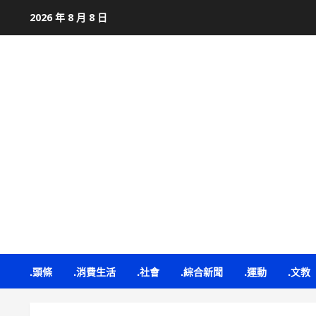
Skip
2026 年 8 月 8 日
to
content
.頭條
.消費生活
.社會
.綜合新聞
.運動
.文教