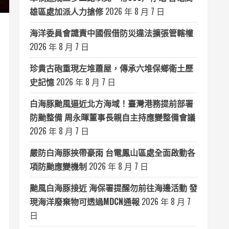
雄區處加派人力搶修
2026 年 8 月 7 日
海洋委員會譴責中國假借防災違法擴張管轄權
2026 年 8 月 7 日
珍貴古砲重現左堆蕭屋，傳承六堆保鄉衛土歷
史記憶
2026 年 8 月 7 日
白海豚颱風逼近北方海域！臺灣港務提前部署
防颱整備 周永暉董事長親自主持應變整備會議
2026 年 8 月 7 日
嚴防白海豚挾帶豪雨 台電鳳山區處全面啟動各
項防颱應變機制
2026 年 8 月 7 日
颱風白海豚接近 海保署提醒勿前往海邊活動 發
現海洋廢棄物可透過MDCN通報
2026 年 8 月 7
日