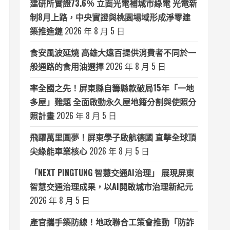
建研所實證73.6％ 立面光電補城市綠電 光電新
制8月上路，中央實證與桃園場域形成淨零建
築推進鏈
2026 年 8 月 5 日
食安風波延燒 高雄大遠百提供消費者不同於一
般通路的食用油選擇
2026 年 8 月 5 日
率全國之先！屏東縣自籌縣款破局15年「一地
多屋」難題 全面啟動永久屋地籍分割與使照分
照計畫
2026 年 8 月 5 日
飛躍萬里圓夢！屏東學子啟航德國 直擊全球頂
尖綠能車業核心
2026 年 8 月 5 日
「NEXT PINGTUNG 智慧交通AI治理」 展現屏東
智慧交通治理成果，以AI開啟城市治理新紀元
2026 年 8 月 5 日
產官攜手築防線！地政聯合工策會推動「防詐