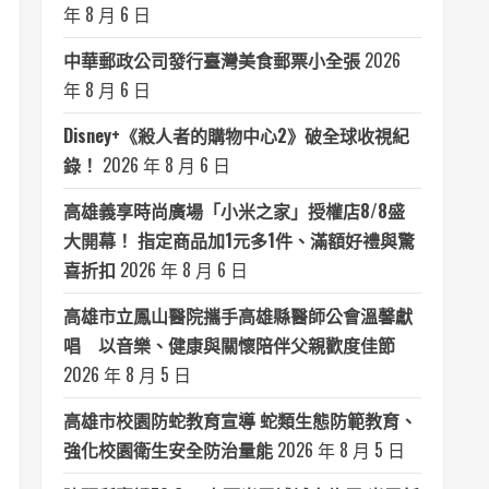
年 8 月 6 日
中華郵政公司發行臺灣美食郵票小全張
2026
年 8 月 6 日
Disney+《殺人者的購物中心2》破全球收視紀
錄！
2026 年 8 月 6 日
高雄義享時尚廣場「小米之家」授權店8/8盛
大開幕！ 指定商品加1元多1件、滿額好禮與驚
喜折扣
2026 年 8 月 6 日
高雄市立鳳山醫院攜手高雄縣醫師公會溫馨獻
唱 以音樂、健康與關懷陪伴父親歡度佳節
2026 年 8 月 5 日
高雄市校園防蛇教育宣導 蛇類生態防範教育、
強化校園衛生安全防治量能
2026 年 8 月 5 日