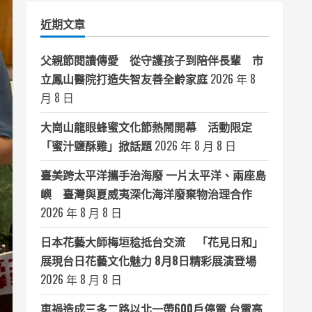
類
近期文章
父親節閱讀傳愛 從守護孩子到陪伴長輩 市
立鳳山醫院打造失智友善全齡家庭
2026 年 8
月 8 日
大崗山龍眼蜂蜜文化節熱鬧開幕 活動限定
「蜜汁鹽酥雞」掀話題
2026 年 8 月 8 日
臺美跨太平洋攜手治海廢 一片太平洋、兩座島
嶼 臺灣與夏威夷深化海洋廢棄物治理合作
2026 年 8 月 8 日
日本花藝大師梅垣稔抵台交流 「花見日和」
展現台日花藝文化魅力 8月8日精彩展演登場
2026 年 8 月 8 日
車禍造成三多二路以北一帶600戶停電 台電高