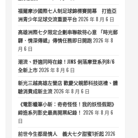
福爾摩沙國際七人制足球錦標賽開幕 打造亞
洲青少年足球交流重要平台
2026 年 8 月 6 日
高雄洲際七夕限定企劃串聯款待心意 「時光郵
驛．情深傳遞」傳情任務即日開跑
2026 年 8
月 6 日
潮流、舒適同時在線！JINS 俐落摩登系列8/6
全新上市
2026 年 8 月 6 日
新光三越高雄左營店 歡慶父親節科技送禮、體
驗消費成新主流
2026 年 8 月 6 日
《電影蠟筆小新：奇奇怪怪！我的妖怪假期》
締造系列影史最高開票紀錄！
2026 年 8 月 6
日
前世今生都是情人 義大七夕甜蜜1折起
2026