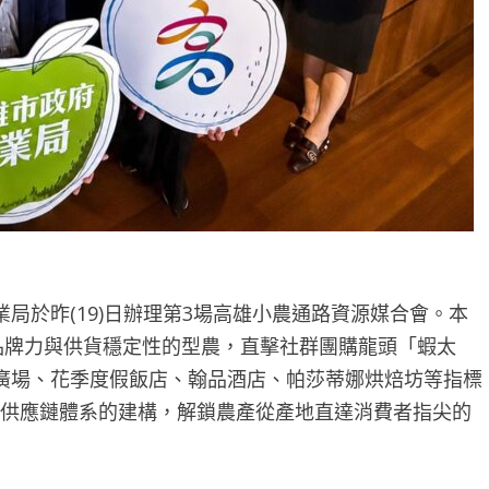
局於昨(19)日辦理第3場高雄小農通路資源媒合會。本
具品牌力與供貨穩定性的型農，直擊社群團購龍頭「蝦太
廣場、花季度假飯店、翰品酒店、帕莎蒂娜烘焙坊等指標
umer）」供應鏈體系的建構，解鎖農產從產地直達消費者指尖的