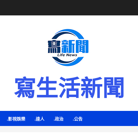
寫生活新聞
.影視娛樂
.達人
.政治
.公告