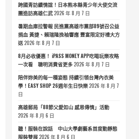
跨國青訪續情誼！日本熊本縣青少年大使交流
團造訪高雄仁武
2026 年 8 月 7 日
暑期血庫拉警報 民進黨高雄市黨部89號召公益
捐血 黃捷、賴瑞隆挽袖響應 豐富限定好禮大方
送
2026 年 8 月 7 日
8月必收優惠！ iPASS MONEY APP吃喝玩樂攻略
一次看 聰明消費省更多
2026 年 8 月 7 日
陪伴妳美的每一種姿態 持續引領台灣內衣美
學！EASY SHOP 26週年生日快樂
2026 年 8 月 7
日
高雄郵局「88節父愛如山 感恩傳情」活動
2026 年 8 月 6 日
聽！服裝在說話 中山大學劇藝系首度動靜態
服裝雙展
2026 年 8 月 6 日