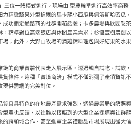
媒合」三位一體模式進行。現場由 型農輪番進行高效率商務
田力精緻蔬果外型搶眼的馬卡龍小西瓜與佩洛斯哈密瓜，
，成功鎖定通路商的社群開箱話題；卡多農場與欣園製茶
淋，精準對位高端飯店與休閒產業需求；杉恆壹樹農創以
市場；此外，大野山牧場的滴雞精料理包與好結果的水果
業鏈的商業實體代表走入展示區，透過親自試吃、試飲，
供貨條件。這種「實境商洽」模式不僅消彌了產銷資訊不
實現供需端的完美對位。
品質且具特色的在地農產需求強烈，透過農業局的篩選與
會型農也反饋，以往難以接觸到的大型企業採購與社群龍
來的跨領域合作、甚至進軍企業禮贈品市場展現出強大信