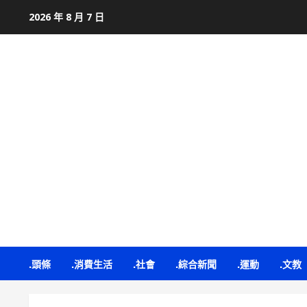
Skip
2026 年 8 月 7 日
to
content
.頭條
.消費生活
.社會
.綜合新聞
.運動
.文教