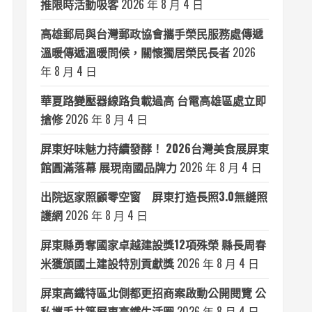
推限時活動吸客
2026 年 8 月 4 日
高雄郵局與台灣郵政協會攜手榮民服務處傳遞
溫暖傳遞溫暖問候，關懷獨居榮民長者
2026
年 8 月 4 日
華夏路變壓器線路負載過高 台電高雄區處立即
搶修
2026 年 8 月 4 日
屏東好味魅力持續發酵！ 2026台灣美食展屏東
館圓滿落幕 展現南國品牌力
2026 年 8 月 4 日
出院返家照顧零空窗 屏東打造長照3.0無縫照
護網
2026 年 8 月 4 日
屏東縣勇奪國家卓越建設獎12項殊榮 縣長周春
米獲頒國土建設特別貢獻獎
2026 年 8 月 4 日
屏東高鐵特區北側都更招商案啟動公開閱覽 公
私攜手共築屏東高鐵生活圈
2026 年 8 月 4 日