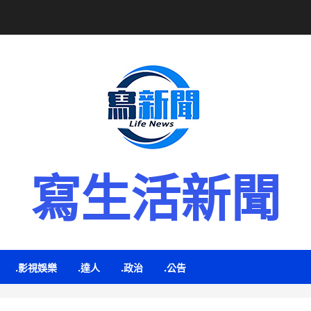
寫生活新聞
.影視娛樂
.達人
.政治
.公告