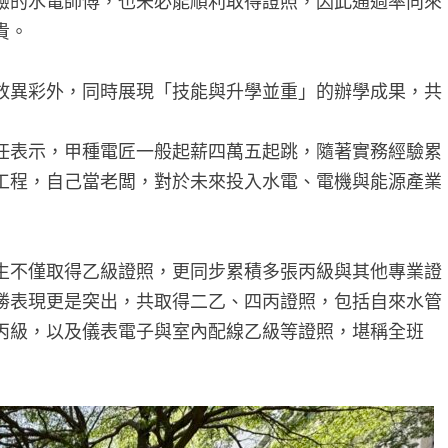
驗的水電師傅，也未必能順利取得證照，因此通過率向來
貴。
放異彩外，同時展現「技能與升學並重」的辦學成果，共
任表示，甲種電匠一般起薪四萬五起跳，隨著實務經驗累
工程，自己當老闆，對於未來投入水電、電機與能源產業
生不僅取得乙級證照，更同步累積多張丙級與其他專業證
勝表現更是突出，共取得二乙、四丙證照，包括自來水管
丙級，以及儀表電子與室內配線乙級等證照，堪稱全班