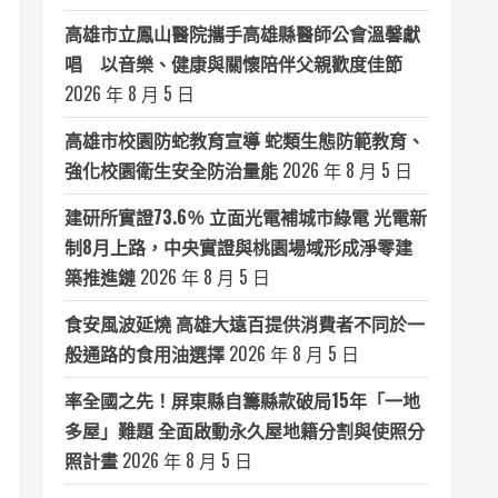
高雄市立鳳山醫院攜手高雄縣醫師公會溫馨獻
唱 以音樂、健康與關懷陪伴父親歡度佳節
2026 年 8 月 5 日
高雄市校園防蛇教育宣導 蛇類生態防範教育、
強化校園衛生安全防治量能
2026 年 8 月 5 日
建研所實證73.6％ 立面光電補城市綠電 光電新
制8月上路，中央實證與桃園場域形成淨零建
築推進鏈
2026 年 8 月 5 日
食安風波延燒 高雄大遠百提供消費者不同於一
般通路的食用油選擇
2026 年 8 月 5 日
率全國之先！屏東縣自籌縣款破局15年「一地
多屋」難題 全面啟動永久屋地籍分割與使照分
照計畫
2026 年 8 月 5 日