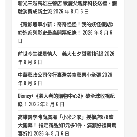
新光三越高雄左營店 歡慶父親節科技送禮、體
驗消費成新主流
2026 年 8 月 6 日
《電影蠟筆小新：奇奇怪怪！我的妖怪假期》
締造系列影史最高開票紀錄！
2026 年 8 月 6
日
前世今生都是情人 義大七夕甜蜜1折起
2026
年 8 月 6 日
中華郵政公司發行臺灣美食郵票小全張
2026
年 8 月 6 日
Disney+《殺人者的購物中心2》破全球收視紀
錄！
2026 年 8 月 6 日
高雄義享時尚廣場「小米之家」授權店8/8盛
大開幕！ 指定商品加1元多1件、滿額好禮與驚
喜折扣
2026 年 8 月 6 日