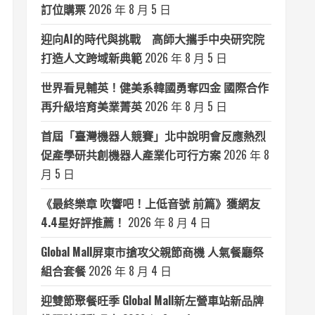
訂位購票
2026 年 8 月 5 日
迎向AI的時代與挑戰 高師大攜手中央研究院
打造人文跨域新典範
2026 年 8 月 5 日
世界看見輔英！健美系韓國勇奪四金 國際合作
再升級培育美業菁英
2026 年 8 月 5 日
首屆「臺灣機器人競賽」北中說明會反應熱烈
促產學研共創機器人產業化可行方案
2026 年 8
月 5 日
《最終樂章 吹響吧！上低音號 前篇》獲網友
4.4星好評推薦！
2026 年 8 月 4 日
Global Mall屏東市搶攻父親節商機 人氣餐廳祭
組合套餐
2026 年 8 月 4 日
迎雙節聚餐旺季 Global Mall新左營車站新品牌