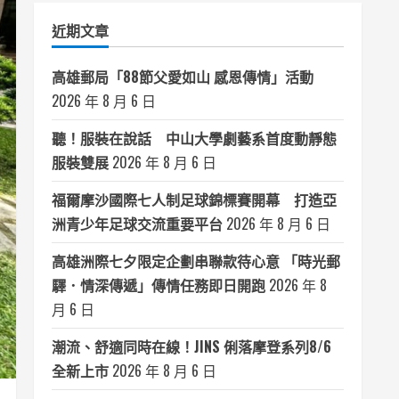
類
近期文章
高雄郵局「88節父愛如山 感恩傳情」活動
2026 年 8 月 6 日
聽！服裝在說話 中山大學劇藝系首度動靜態
服裝雙展
2026 年 8 月 6 日
福爾摩沙國際七人制足球錦標賽開幕 打造亞
洲青少年足球交流重要平台
2026 年 8 月 6 日
高雄洲際七夕限定企劃串聯款待心意 「時光郵
驛．情深傳遞」傳情任務即日開跑
2026 年 8
月 6 日
潮流、舒適同時在線！JINS 俐落摩登系列8/6
全新上市
2026 年 8 月 6 日