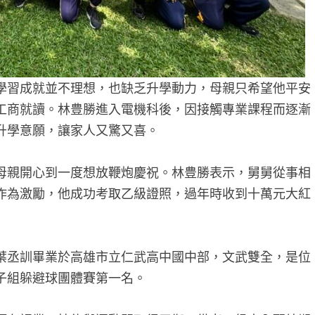
學習成就並不理想，也缺乏升學動力，母親只希望他平安
工商就讀。林豊勝進入電機科後，因接觸專業課程而逐漸
升學意願，讓家人又驚又喜。
母親開心到一度想放鞭炮慶祝。林豊勝表示，舅舅從事相
作為激勵，他成功考取乙級證照，過年時收到十萬元大紅
葉丞訓畢業於高雄市立仁武高中國中部，文武雙全，是位
子組躲避球團體賽第一名。