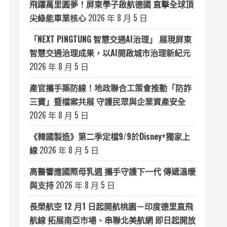
飛躍萬里圓夢！屏東學子啟航德國 直擊全球頂
尖綠能車業核心
2026 年 8 月 5 日
「NEXT PINGTUNG 智慧交通AI治理」 展現屏東
智慧交通治理成果，以AI開啟城市治理新紀元
2026 年 8 月 5 日
產官攜手築防線！地政聯合工策會推動「防詐
三寶」暨檔案共展 守護民眾與企業資產安全
2026 年 8 月 5 日
《韓國製造》第二季定檔9/9於Disney+獨家上
線
2026 年 8 月 5 日
高醫響應國際母乳週 攜手守護下一代 傳遞溫暖
與支持
2026 年 8 月 5 日
長榮航空 12 月1 日起開航桃園－印度德里直飛
航線 拓展南亞市場、串聯北美航網 即日起開放