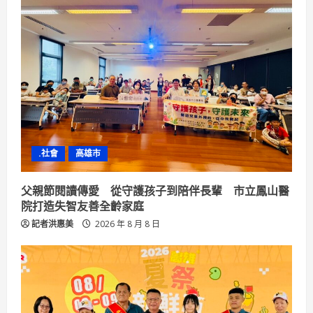
R
e
a
d
i
n
.社會
高雄市
g
父親節閱讀傳愛 從守護孩子到陪伴長輩 市立鳳山醫
院打造失智友善全齡家庭
記者洪惠美
2026 年 8 月 8 日