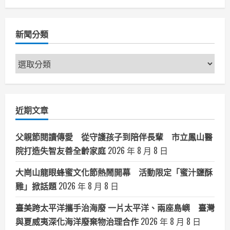
新聞分類
新
聞
分
類
近期文章
父親節閱讀傳愛 從守護孩子到陪伴長輩 市立鳳山醫
院打造失智友善全齡家庭
2026 年 8 月 8 日
大崗山龍眼蜂蜜文化節熱鬧開幕 活動限定「蜜汁鹽酥
雞」掀話題
2026 年 8 月 8 日
臺美跨太平洋攜手治海廢 一片太平洋、兩座島嶼 臺灣
與夏威夷深化海洋廢棄物治理合作
2026 年 8 月 8 日