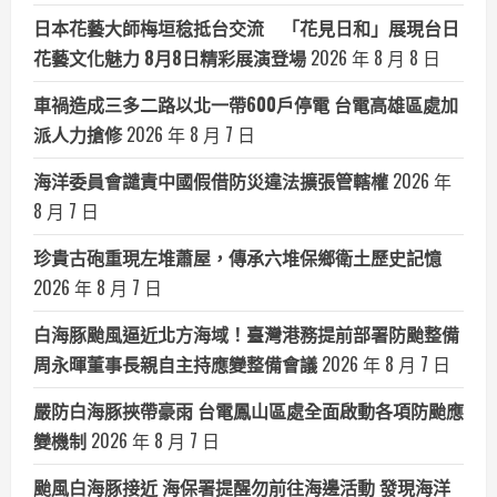
日本花藝大師梅垣稔抵台交流 「花見日和」展現台日
花藝文化魅力 8月8日精彩展演登場
2026 年 8 月 8 日
車禍造成三多二路以北一帶600戶停電 台電高雄區處加
派人力搶修
2026 年 8 月 7 日
海洋委員會譴責中國假借防災違法擴張管轄權
2026 年
8 月 7 日
珍貴古砲重現左堆蕭屋，傳承六堆保鄉衛土歷史記憶
2026 年 8 月 7 日
白海豚颱風逼近北方海域！臺灣港務提前部署防颱整備
周永暉董事長親自主持應變整備會議
2026 年 8 月 7 日
嚴防白海豚挾帶豪雨 台電鳳山區處全面啟動各項防颱應
變機制
2026 年 8 月 7 日
颱風白海豚接近 海保署提醒勿前往海邊活動 發現海洋