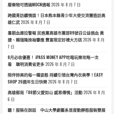
廢棄物可透過MDCN通報
2026 年 8 月 7 日
跨國青訪續情誼！日本熊本縣青少年大使交流團造訪高
雄仁武
2026 年 8 月 7 日
暑期血庫拉警報 民進黨高雄市黨部89號召公益捐血 黃
捷、賴瑞隆挽袖響應 豐富限定好禮大方送
2026 年 8 月
7 日
8月必收優惠！ iPASS MONEY APP吃喝玩樂攻略一次
看 聰明消費省更多
2026 年 8 月 7 日
陪伴妳美的每一種姿態 持續引領台灣內衣美學！EASY
SHOP 26週年生日快樂
2026 年 8 月 7 日
高雄郵局「88節父愛如山 感恩傳情」活動
2026 年 8 月
6 日
聽！服裝在說話 中山大學劇藝系首度動靜態服裝雙展