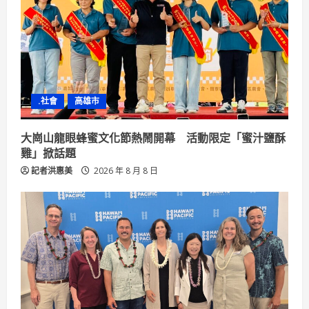
.社會
高雄市
大崗山龍眼蜂蜜文化節熱鬧開幕 活動限定「蜜汁鹽酥
雞」掀話題
記者洪惠美
2026 年 8 月 8 日