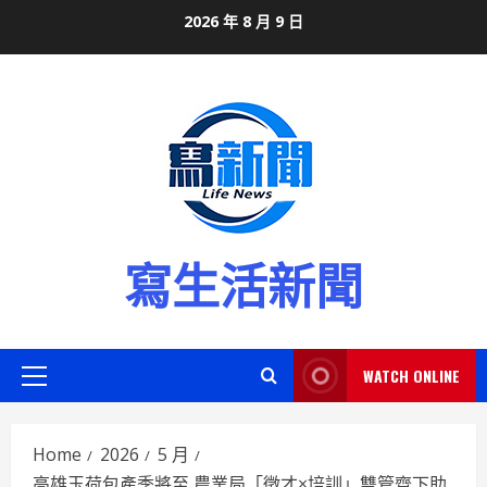
Skip
2026 年 8 月 9 日
to
content
寫生活新聞
WATCH ONLINE
Primary
Menu
Home
2026
5 月
高雄玉荷包產季將至 農業局「徵才×培訓」雙管齊下助