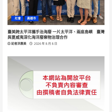
.社會
高雄市
臺美跨太平洋攜手治海廢 一片太平洋、兩座島嶼 臺灣
與夏威夷深化海洋廢棄物治理合作
記者洪惠美
2026 年 8 月 8 日