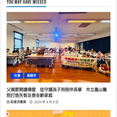
YOU MAY HAVE MISSED
.社會
高雄市
父親節閱讀傳愛 從守護孩子到陪伴長輩 市立鳳山醫
院打造失智友善全齡家庭
記者洪惠美
2026 年 8 月 8 日