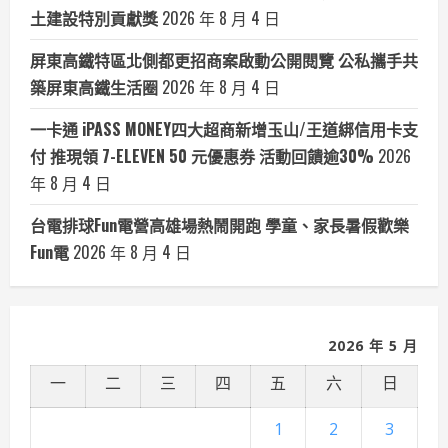
土建設特別貢獻獎
2026 年 8 月 4 日
屏東高鐵特區北側都更招商案啟動公開閱覽 公私攜手共
築屏東高鐵生活圈
2026 年 8 月 4 日
一卡通 iPASS MONEY四大超商新增玉山/王道綁信用卡支
付 推現領 7-ELEVEN 50 元優惠券 活動回饋逾30%
2026
年 8 月 4 日
台電排球Fun電營高雄場熱鬧開跑 學童、家長暑假歡樂
Fun電
2026 年 8 月 4 日
2026 年 5 月
一
二
三
四
五
六
日
1
2
3