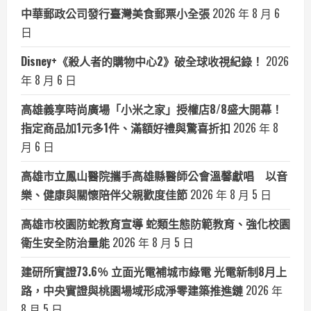
中華郵政公司發行臺灣美食郵票小全張
2026 年 8 月 6
日
Disney+《殺人者的購物中心2》破全球收視紀錄！
2026
年 8 月 6 日
高雄義享時尚廣場「小米之家」授權店8/8盛大開幕！
指定商品加1元多1件、滿額好禮與驚喜折扣
2026 年 8
月 6 日
高雄市立鳳山醫院攜手高雄縣醫師公會溫馨獻唱 以音
樂、健康與關懷陪伴父親歡度佳節
2026 年 8 月 5 日
高雄市校園防蛇教育宣導 蛇類生態防範教育、強化校園
衛生安全防治量能
2026 年 8 月 5 日
建研所實證73.6％ 立面光電補城市綠電 光電新制8月上
路，中央實證與桃園場域形成淨零建築推進鏈
2026 年
8 月 5 日