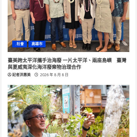
.社會
高雄市
臺美跨太平洋攜手治海廢 一片太平洋、兩座島嶼 臺灣
與夏威夷深化海洋廢棄物治理合作
記者洪惠美
2026 年 8 月 8 日