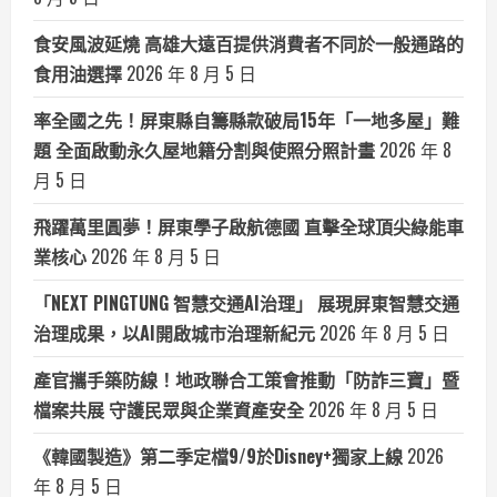
食安風波延燒 高雄大遠百提供消費者不同於一般通路的
食用油選擇
2026 年 8 月 5 日
率全國之先！屏東縣自籌縣款破局15年「一地多屋」難
題 全面啟動永久屋地籍分割與使照分照計畫
2026 年 8
月 5 日
飛躍萬里圓夢！屏東學子啟航德國 直擊全球頂尖綠能車
業核心
2026 年 8 月 5 日
「NEXT PINGTUNG 智慧交通AI治理」 展現屏東智慧交通
治理成果，以AI開啟城市治理新紀元
2026 年 8 月 5 日
產官攜手築防線！地政聯合工策會推動「防詐三寶」暨
檔案共展 守護民眾與企業資產安全
2026 年 8 月 5 日
《韓國製造》第二季定檔9/9於Disney+獨家上線
2026
年 8 月 5 日