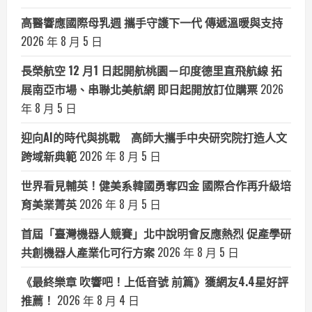
高醫響應國際母乳週 攜手守護下一代 傳遞溫暖與支持
2026 年 8 月 5 日
長榮航空 12 月1 日起開航桃園－印度德里直飛航線 拓
展南亞市場、串聯北美航網 即日起開放訂位購票
2026
年 8 月 5 日
迎向AI的時代與挑戰 高師大攜手中央研究院打造人文
跨域新典範
2026 年 8 月 5 日
世界看見輔英！健美系韓國勇奪四金 國際合作再升級培
育美業菁英
2026 年 8 月 5 日
首屆「臺灣機器人競賽」北中說明會反應熱烈 促產學研
共創機器人產業化可行方案
2026 年 8 月 5 日
《最終樂章 吹響吧！上低音號 前篇》獲網友4.4星好評
推薦！
2026 年 8 月 4 日