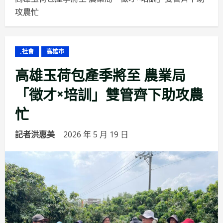
攻農忙
.社會
高雄市
高雄玉荷包產季將至 農業局
「徵才×培訓」雙管齊下助攻農
忙
記者洪惠美
2026 年 5 月 19 日