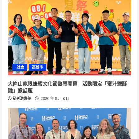
.社會
高雄市
大崗山龍眼蜂蜜文化節熱鬧開幕 活動限定「蜜汁鹽酥
雞」掀話題
記者洪惠美
2026 年 8 月 8 日