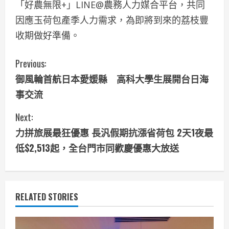
「好農無限+」LINE@農務人力媒合平台，共同
因應玉荷包產季人力需求，為即將到來的荔枝豐
收期做好準備。
C
Previous:
御風輪首航日本愛媛縣 高科大學生展開台日海
o
事交流
n
Next:
t
力拼旅展最狂優惠 長汎假期抗漲省荷包 2天1夜最
i
低$2,513起，全台門市同歡慶優惠大放送
n
u
RELATED STORIES
e