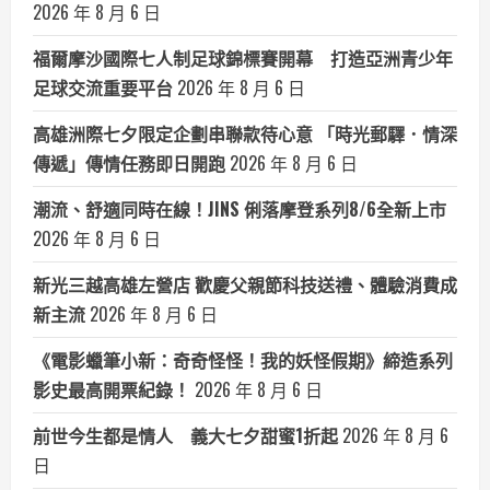
2026 年 8 月 6 日
福爾摩沙國際七人制足球錦標賽開幕 打造亞洲青少年
足球交流重要平台
2026 年 8 月 6 日
高雄洲際七夕限定企劃串聯款待心意 「時光郵驛．情深
傳遞」傳情任務即日開跑
2026 年 8 月 6 日
潮流、舒適同時在線！JINS 俐落摩登系列8/6全新上市
2026 年 8 月 6 日
新光三越高雄左營店 歡慶父親節科技送禮、體驗消費成
新主流
2026 年 8 月 6 日
《電影蠟筆小新：奇奇怪怪！我的妖怪假期》締造系列
影史最高開票紀錄！
2026 年 8 月 6 日
前世今生都是情人 義大七夕甜蜜1折起
2026 年 8 月 6
日