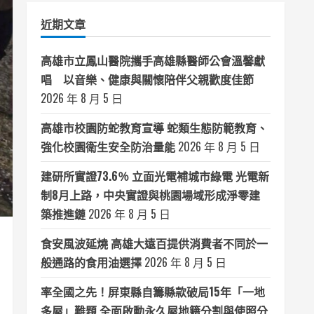
類
近期文章
高雄市立鳳山醫院攜手高雄縣醫師公會溫馨獻
唱 以音樂、健康與關懷陪伴父親歡度佳節
2026 年 8 月 5 日
高雄市校園防蛇教育宣導 蛇類生態防範教育、
強化校園衛生安全防治量能
2026 年 8 月 5 日
建研所實證73.6％ 立面光電補城市綠電 光電新
制8月上路，中央實證與桃園場域形成淨零建
築推進鏈
2026 年 8 月 5 日
食安風波延燒 高雄大遠百提供消費者不同於一
般通路的食用油選擇
2026 年 8 月 5 日
率全國之先！屏東縣自籌縣款破局15年「一地
多屋」難題 全面啟動永久屋地籍分割與使照分