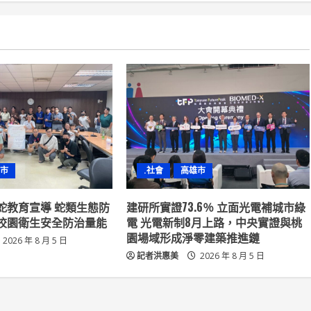
市
.社會
高雄市
蛇教育宣導 蛇類生態防
建研所實證73.6％ 立面光電補城市綠
校園衛生安全防治量能
電 光電新制8月上路，中央實證與桃
園場域形成淨零建築推進鏈
2026 年 8 月 5 日
記者洪惠美
2026 年 8 月 5 日