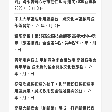
針」跨部會齊心守護韌性藍海 邁向3030新里程
2026 年 8 月 3 日
中山大學護理系走進霧台 跨文化照護教育從
部落開始
2026 年 8 月 3 日
耀眼高餐！第56屆全國技能競賽 高餐大附中勇
奪「旅館接待」全國第4名、第5名​
2026 年 8 月
3 日
青年走進客庄 用創意為米食說故事 高雄客委會
青年學習 從田野到餐桌開啟文化新旅程
2026
年 8 月 3 日
從沒吃過棉花糖的孩子，到開著粉紅棉花糖車
走遍屏東，吳尤敏用甜蜜傳遞愛與公益
2026
年 8 月 3 日
高醫大新宿舍「創新館」落成 打造新世代宜