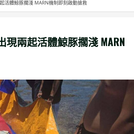
起活體鯨豚擱淺 MARN機制即刻啟動搶救
現兩起活體鯨豚擱淺 MARN