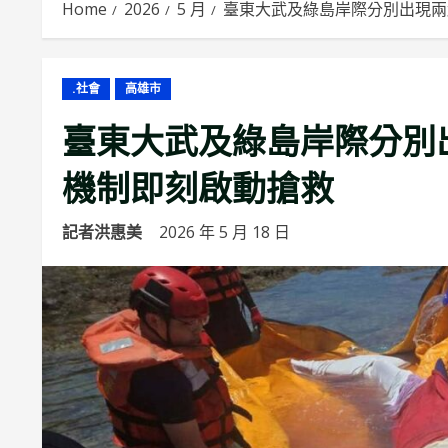
Home
2026
5 月
臺東大武及綠島岸際分別出現兩
.社會
高雄市
臺東大武及綠島岸際分別出
機制即刻啟動搶救
記者洪惠美
2026 年 5 月 18 日