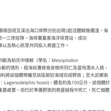
鄉南田塔瓦溪出海口岸際分別出現2起活體鯨豚擱淺，海
第一三岸巡隊、海保署臺東海洋保育站、成功
隊以及熱心民眾共同投入救援工作。
為柏氏中喙鯨（學名：Mesoplodon
往岸上泳動的情形，經海巡署綠島安檢所同仁及當地潛水人員、
順利將該個體帶離至該區鄰近海域完成野放；至大武鄉南
enodelphis hosei)，體長約為150公分，該個體於
重要處置，但仍於準備野放的救援過程中死亡，死亡個體