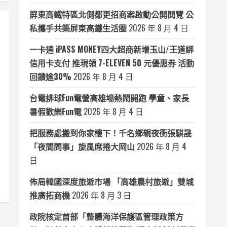
屏東高鐵特區北側都更招商案啟動公開閱覽 公
私攜手共築屏東高鐵生活圈
2026 年 8 月 4 日
一卡通 iPASS MONEY四大超商新增玉山/王道綁
信用卡支付 推現領 7-ELEVEN 50 元優惠券 活動
回饋逾30%
2026 年 8 月 4 日
台電排球Fun電營高雄場熱鬧開跑 學童、家長
暑假歡樂Fun電
2026 年 8 月 4 日
把服務處搬到你家樓下！千名鄉親夜衝張騏晟
「夜間問事」旋風席捲大岡山
2026 年 8 月 4
日
佈局韓國深度旅遊市場 「高雄農村旅遊」雙城
推廣拓商機
2026 年 8 月 3 日
政院核定首部「整體海洋保護區管理政策方