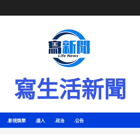
寫生活新聞
.影視娛樂
.達人
.政治
.公告