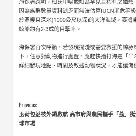
海保署說明，柏氏中喙鯨類為罕見且稀有之個體
因為族群數量資料缺乏而無法估算IUCN瀕危等級
於溫暖且深水(1000公尺以深)的大洋海域，
鯨船約有2-3成的目擊率。
海保署再次呼籲，若發現擱淺或需要救援的鯨豚
下，任意對動物進行處置，應趕快撥打海巡「11
詳細發現地點、時間及敘述動物狀況，才能讓海保
C
Previous:
玉荷包荔枝外銷啟航 高市府與農民攜手「荔」挺
o
球市場
n