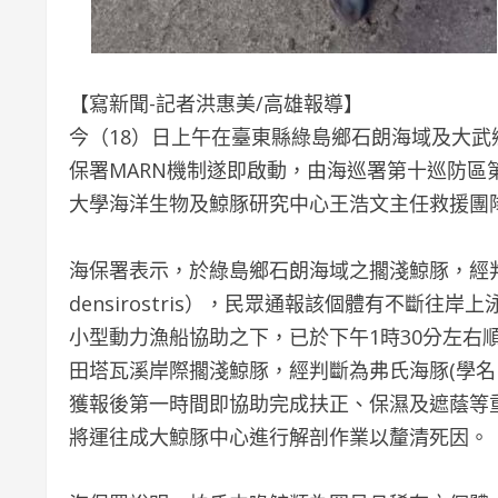
【寫新聞-記者洪惠美/高雄報導】
今（18）日上午在臺東縣綠島鄉石朗海域及大武
保署MARN機制遂即啟動，由海巡署第十巡防區
大學海洋生物及鯨豚研究中心王浩文主任救援團
海保署表示，於綠島鄉石朗海域之擱淺鯨豚，經判斷
densirostris），民眾通報該個體有不斷
小型動力漁船協助之下，已於下午1時30分左右
田塔瓦溪岸際擱淺鯨豚，經判斷為弗氏海豚(學名：Lag
獲報後第一時間即協助完成扶正、保濕及遮蔭等
將運往成大鯨豚中心進行解剖作業以釐清死因。