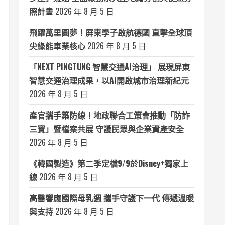
照計畫
2026 年 8 月 5 日
飛躍萬里圓夢！屏東學子啟航德國 直擊全球頂
尖綠能車業核心
2026 年 8 月 5 日
「NEXT PINGTUNG 智慧交通AI治理」 展現屏東
智慧交通治理成果，以AI開啟城市治理新紀元
2026 年 8 月 5 日
產官攜手築防線！地政聯合工策會推動「防詐
三寶」暨檔案共展 守護民眾與企業資產安全
2026 年 8 月 5 日
《韓國製造》第二季定檔9/9於Disney+獨家上
線
2026 年 8 月 5 日
高醫響應國際母乳週 攜手守護下一代 傳遞溫暖
與支持
2026 年 8 月 5 日