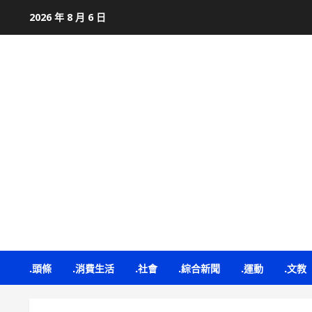
Skip
2026 年 8 月 6 日
to
content
.頭條
.消費生活
.社會
.綜合新聞
.運動
.文教