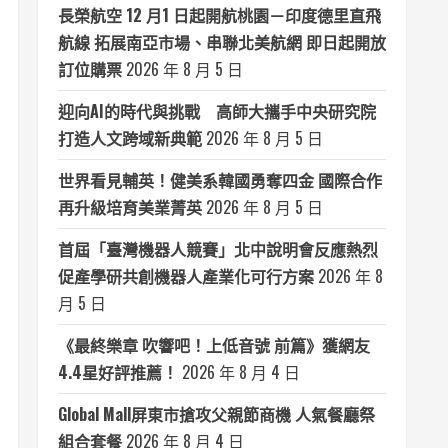
長榮航空 12 月1 日起開航桃園－印度德里直飛
航線 拓展南亞市場、串聯北美航網 即日起開放
訂位購票
2026 年 8 月 5 日
迎向AI的時代與挑戰 高師大攜手中央研究院
打造人文跨域新典範
2026 年 8 月 5 日
世界看見輔英！健美系韓國勇奪四金 國際合作
再升級培育美業菁英
2026 年 8 月 5 日
首屆「臺灣機器人競賽」北中說明會反應熱烈
促產學研共創機器人產業化可行方案
2026 年 8
月 5 日
《最終樂章 吹響吧！上低音號 前篇》獲網友
4.4星好評推薦！
2026 年 8 月 4 日
Global Mall屏東市搶攻父親節商機 人氣餐廳祭
組合套餐
2026 年 8 月 4 日