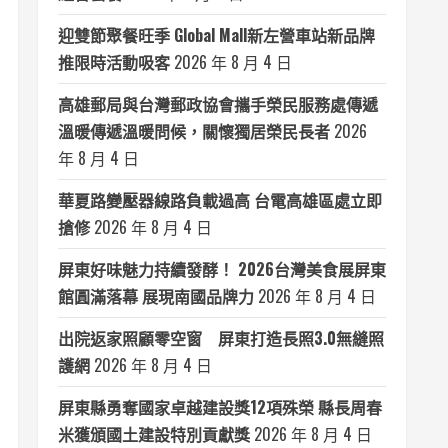
迎雙節聚餐旺季 Global Mall新左營車站新品牌
推限時活動吸客
2026 年 8 月 4 日
高雄郵局與台灣郵政協會攜手榮民服務處傳遞
溫暖傳遞溫暖問候，關懷獨居榮民長者
2026
年 8 月 4 日
華夏路變壓器線路負載過高 台電高雄區處立即
搶修
2026 年 8 月 4 日
屏東好味魅力持續發酵！ 2026台灣美食展屏東
館圓滿落幕 展現南國品牌力
2026 年 8 月 4 日
出院返家照顧零空窗 屏東打造長照3.0無縫照
護網
2026 年 8 月 4 日
屏東縣勇奪國家卓越建設獎12項殊榮 縣長周春
米獲頒國土建設特別貢獻獎
2026 年 8 月 4 日