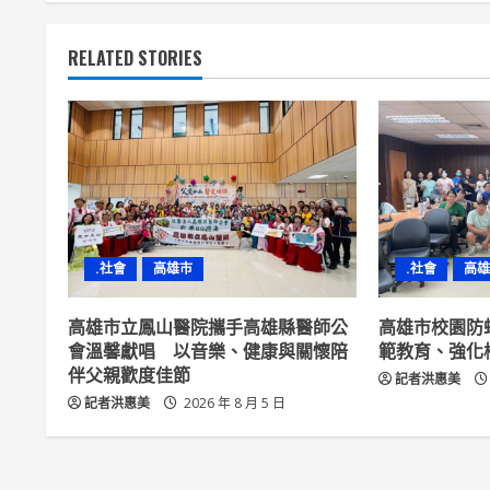
t
RELATED STORIES
i
n
u
e
R
.社會
高雄市
.社會
高雄
e
高雄市立鳳山醫院攜手高雄縣醫師公
高雄市校園防
a
會溫馨獻唱 以音樂、健康與關懷陪
範教育、強化
伴父親歡度佳節
記者洪惠美
d
記者洪惠美
2026 年 8 月 5 日
i
n