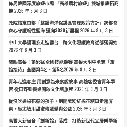
佈局韓國深度旅遊市場 「高雄農村旅遊」雙城推廣拓商
機
2026 年 8 月 3 日
政院核定首部「整體海洋保護區管理政策方針」跨部會
齊心守護韌性藍海 邁向3030新里程
2026 年 8 月 3 日
中山大學護理系走進霧台 跨文化照護教育從部落開始
2026 年 8 月 3 日
耀眼高餐！第56屆全國技能競賽 高餐大附中勇奪「旅
館接待」全國第4名、第5名​
2026 年 8 月 3 日
青年走進客庄 用創意為米食說故事 高雄客委會青年學
習 從田野到餐桌開啟文化新旅程
2026 年 8 月 3 日
從沒吃過棉花糖的孩子，到開著粉紅棉花糖車走遍屏
東，吳尤敏用甜蜜傳遞愛與公益
2026 年 8 月 3 日
高醫大新宿舍「創新館」落成 打造新世代宜居樂學新