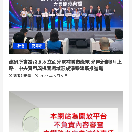
.社會
高雄市
建研所實證73.6％ 立面光電補城市綠電 光電新制8月上
路，中央實證與桃園場域形成淨零建築推進鏈
記者洪惠美
2026 年 8 月 5 日