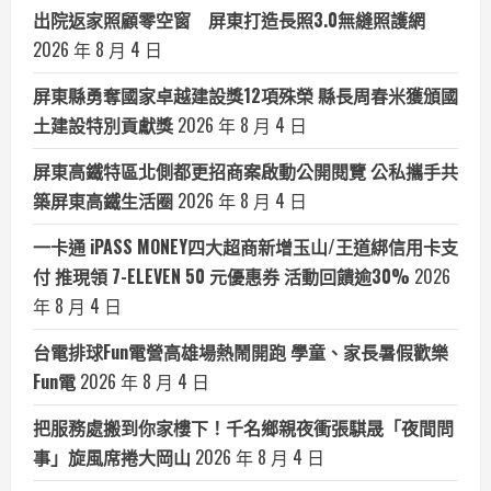
出院返家照顧零空窗 屏東打造長照3.0無縫照護網
2026 年 8 月 4 日
屏東縣勇奪國家卓越建設獎12項殊榮 縣長周春米獲頒國
土建設特別貢獻獎
2026 年 8 月 4 日
屏東高鐵特區北側都更招商案啟動公開閱覽 公私攜手共
築屏東高鐵生活圈
2026 年 8 月 4 日
一卡通 iPASS MONEY四大超商新增玉山/王道綁信用卡支
付 推現領 7-ELEVEN 50 元優惠券 活動回饋逾30%
2026
年 8 月 4 日
台電排球Fun電營高雄場熱鬧開跑 學童、家長暑假歡樂
Fun電
2026 年 8 月 4 日
把服務處搬到你家樓下！千名鄉親夜衝張騏晟「夜間問
事」旋風席捲大岡山
2026 年 8 月 4 日