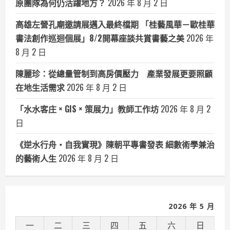
原團隊為何仍活躍地方？
2026 年 8 月 2 日
高雄左營孔廟邀請展邁入最終檔期 「桂藝風華－歐桂華
書法創作巡迴個展」8/2開幕座談共賞書藝之美
2026 年
8 月 2 日
陳麗珍：從總量管制到高房價壓力 產業發展更要照顧
在地生活需求
2026 年 8 月 2 日
「水水客庄 × GIS × 策展力」教師工作坊
2026 年 8 月 2
日
《逆水行舟・自我實現》陳朝平專書發表 細數術學兼治
的藝術人生
2026 年 8 月 2 日
2026 年 5 月
一
二
三
四
五
六
日