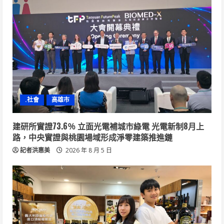
.社會
高雄市
建研所實證73.6％ 立面光電補城市綠電 光電新制8月上
路，中央實證與桃園場域形成淨零建築推進鏈
記者洪惠美
2026 年 8 月 5 日