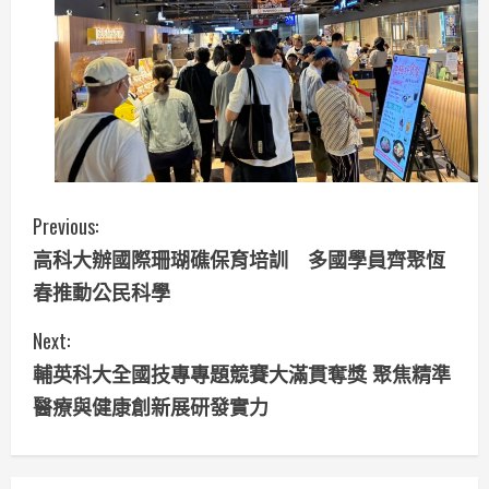
C
Previous:
高科大辦國際珊瑚礁保育培訓 多國學員齊聚恆
o
春推動公民科學
n
Next:
t
輔英科大全國技專專題競賽大滿貫奪獎 聚焦精準
i
醫療與健康創新展研發實力
n