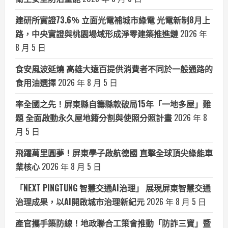
建研所實證73.6％ 立面光電補城市綠電 光電新制8月上
路，中央實證與桃園場域形成淨零建築推進鏈
2026 年
8 月 5 日
食安風波延燒 高雄大遠百提供消費者不同於一般通路的
食用油選擇
2026 年 8 月 5 日
率全國之先！屏東縣自籌縣款破局15年「一地多屋」難
題 全面啟動永久屋地籍分割與使照分照計畫
2026 年 8
月 5 日
飛躍萬里圓夢！屏東學子啟航德國 直擊全球頂尖綠能車
業核心
2026 年 8 月 5 日
「NEXT PINGTUNG 智慧交通AI治理」 展現屏東智慧交通
治理成果，以AI開啟城市治理新紀元
2026 年 8 月 5 日
產官攜手築防線！地政聯合工策會推動「防詐三寶」暨