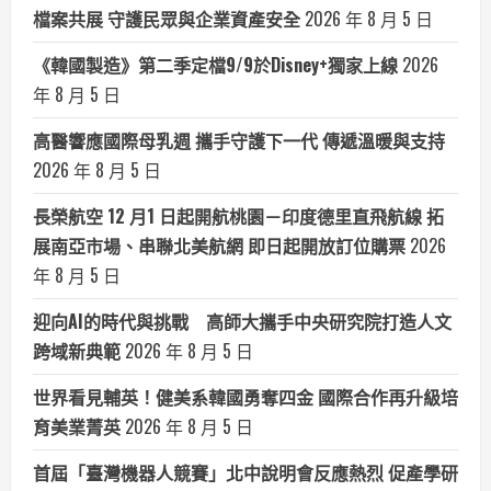
檔案共展 守護民眾與企業資產安全
2026 年 8 月 5 日
《韓國製造》第二季定檔9/9於Disney+獨家上線
2026
年 8 月 5 日
高醫響應國際母乳週 攜手守護下一代 傳遞溫暖與支持
2026 年 8 月 5 日
長榮航空 12 月1 日起開航桃園－印度德里直飛航線 拓
展南亞市場、串聯北美航網 即日起開放訂位購票
2026
年 8 月 5 日
迎向AI的時代與挑戰 高師大攜手中央研究院打造人文
跨域新典範
2026 年 8 月 5 日
世界看見輔英！健美系韓國勇奪四金 國際合作再升級培
育美業菁英
2026 年 8 月 5 日
首屆「臺灣機器人競賽」北中說明會反應熱烈 促產學研