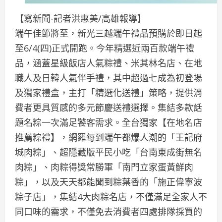
【寫新聞-記者洪惠美/高雄報導】
端午佳節將至，新光三越端午禮品預購於即日起
至6/4(四)正式開跑。今年精選近兩百款端午禮
品，涵蓋星級飯店人氣粽禮、米其林名店、在地
職人及日韓人氣伴手禮，其中超過七成為初登場
及獨家禮盒，主打「精選化送禮」策略，提供消
費者更具質感的多元節慶送禮選擇。集結多款話
題名粽一次滿足饕客需求。全台獨家【在地名店
推薦粽禮】，網羅每到端午都爆人潮的「王記府
城肉粽」、超隱藏版平民小吃「台南東成街無名
肉粽」、肉粽得獎常勝軍「南門立家蛋黃鮮肉
粽」，以及天天都能聞到粽葉香的「施正偉寧波
粽子店」，集結4大肉粽名店，不僅滿足全家人不
同口味的需求，不僅免去消費者四處排隊採買的