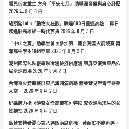
看見街友重生,方舟「平安七月」助職涯發展與身心紓壓
2026 年 8 月 3 日
罐頭豬LuLu「動物大狂歡」睽違600日重返高雄 即日
起進駐高雄統一時代百貨
2026 年 8 月 3 日
「中山之寶」助學生首次參加第二屆台灣盃火箭競賽 勇
奪高中學生1K組亞軍
2026 年 8 月 3 日
潮州國際包裝廠串聯冷鏈檢疫供應鏈 讓屏東優質果品佈
局全球市場
2026 年 8 月 2 日
台灣盃火箭競賽屏東旭海圓滿落幕 蕭美琴見證青年逐夢
太空
2026 年 8 月 2 日
屏縣府力挺《傳奇女伶高菊花》特映 感受逆境求生的女
性韌性
2026 年 8 月 2 日
藍營支持者憂心第八選區兩席危機 黃紹庭不能再選，