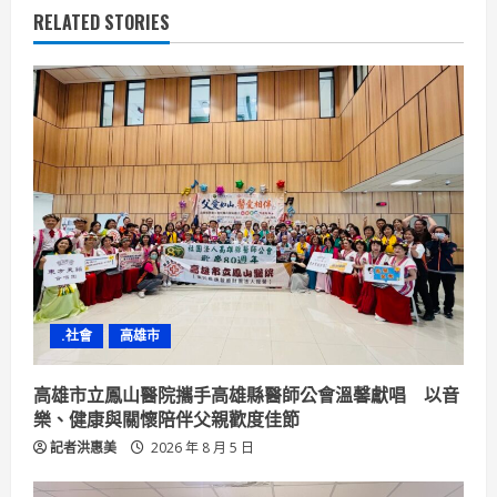
u
RELATED STORIES
e
R
e
a
d
i
n
.社會
高雄市
g
高雄市立鳳山醫院攜手高雄縣醫師公會溫馨獻唱 以音
樂、健康與關懷陪伴父親歡度佳節
記者洪惠美
2026 年 8 月 5 日