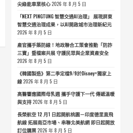
尖綠能車業核心
2026 年 8 月 5 日
「NEXT PINGTUNG 智慧交通AI治理」 展現屏東
智慧交通治理成果，以AI開啟城市治理新紀元
2026 年 8 月 5 日
產官攜手築防線！地政聯合工策會推動「防詐
三寶」暨檔案共展 守護民眾與企業資產安全
2026 年 8 月 5 日
《韓國製造》第二季定檔9/9於Disney+獨家上
線
2026 年 8 月 5 日
高醫響應國際母乳週 攜手守護下一代 傳遞溫暖
與支持
2026 年 8 月 5 日
長榮航空 12 月1 日起開航桃園－印度德里直飛
航線 拓展南亞市場、串聯北美航網 即日起開放
訂位購票
2026 年 8 月 5 日