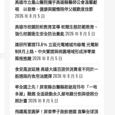
高雄市立鳳山醫院攜手高雄縣醫師公會溫馨獻
唱 以音樂、健康與關懷陪伴父親歡度佳節
2026 年 8 月 5 日
高雄市校園防蛇教育宣導 蛇類生態防範教育、
強化校園衛生安全防治量能
2026 年 8 月 5 日
建研所實證73.6％ 立面光電補城市綠電 光電新
制8月上路，中央實證與桃園場域形成淨零建
築推進鏈
2026 年 8 月 5 日
食安風波延燒 高雄大遠百提供消費者不同於一
般通路的食用油選擇
2026 年 8 月 5 日
率全國之先！屏東縣自籌縣款破局15年「一地
多屋」難題 全面啟動永久屋地籍分割與使照分
照計畫
2026 年 8 月 5 日
飛躍萬里圓夢！屏東學子啟航德國 直擊全球頂