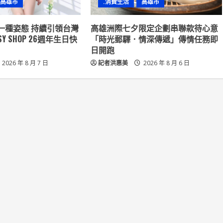
高雄市
.消費生活
高雄市
一種姿態 持續引領台灣
高雄洲際七夕限定企劃串聯款待心意
Y SHOP 26週年生日快
「時光郵驛．情深傳遞」傳情任務即
日開跑
2026 年 8 月 7 日
記者洪惠美
2026 年 8 月 6 日