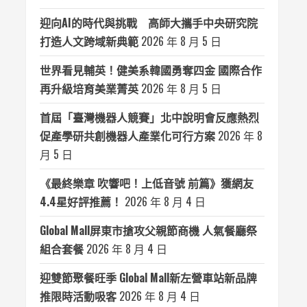
迎向AI的時代與挑戰 高師大攜手中央研究院
打造人文跨域新典範
2026 年 8 月 5 日
世界看見輔英！健美系韓國勇奪四金 國際合作
再升級培育美業菁英
2026 年 8 月 5 日
首屆「臺灣機器人競賽」北中說明會反應熱烈
促產學研共創機器人產業化可行方案
2026 年 8
月 5 日
《最終樂章 吹響吧！上低音號 前篇》獲網友
4.4星好評推薦！
2026 年 8 月 4 日
Global Mall屏東市搶攻父親節商機 人氣餐廳祭
組合套餐
2026 年 8 月 4 日
迎雙節聚餐旺季 Global Mall新左營車站新品牌
推限時活動吸客
2026 年 8 月 4 日