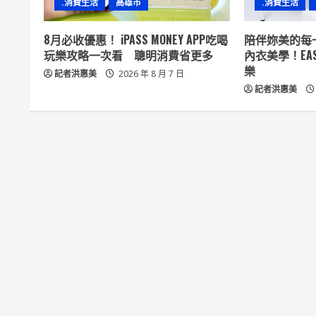
.消費生活
高雄市
.消費生活
e
8月必收優惠！ iPASS MONEY APP吃喝
陪伴妳美的每
a
玩樂攻略一次看 聰明消費省更多
內衣美學！EAS
樂
記者洪惠美
2026 年 8 月 7 日
d
記者洪惠美
i
n
g