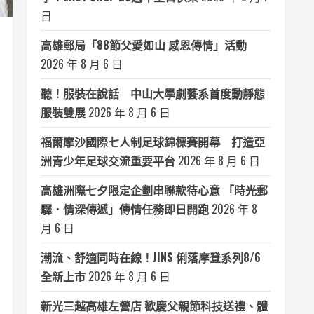
日
高雄郵局「88節父愛如山 感恩傳情」活動
2026 年 8 月 6 日
聽！服裝在說話 中山大學劇藝系首度動靜態
服裝雙展
2026 年 8 月 6 日
福爾摩沙國際七人制足球錦標賽開幕 打造亞
洲青少年足球交流重要平台
2026 年 8 月 6 日
高雄洲際七夕限定企劃串聯款待心意 「時光郵
驛．情深傳遞」傳情任務即日開跑
2026 年 8
月 6 日
潮流、舒適同時在線！JINS 俐落摩登系列8/6
全新上市
2026 年 8 月 6 日
新光三越高雄左營店 歡慶父親節科技送禮、體