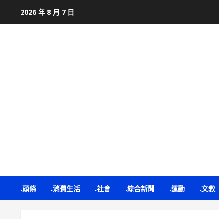
Skip
2026 年 8 月 7 日
to
content
.頭條
.消費生活
.社會
.綜合新聞
.運動
.文教