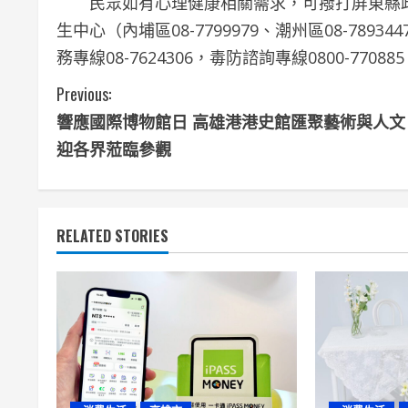
民眾如有心理健康相關需求，可撥打屏東縣政府衛
生中心（內埔區08-7799979、潮州區08-789
務專線08-7624306，毒防諮詢專線0800-77
C
Previous:
響應國際博物館日 高雄港港史館匯聚藝術與人文
o
迎各界蒞臨參觀
n
t
RELATED STORIES
i
n
u
e
R