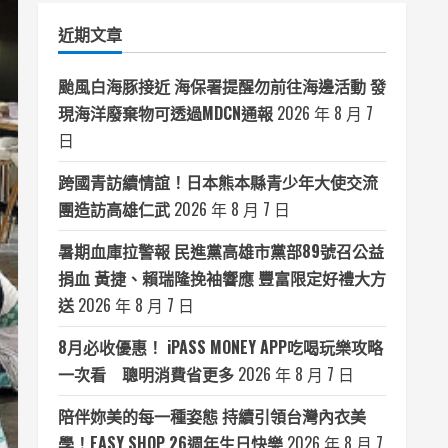
類
近期文章
颱風白海豚接近 海保署提醒勿前往海邊活動 發
現海洋廢棄物可透過MDCN通報
2026 年 8 月 7
日
跨國青訪續情誼！日本熊本縣青少年大使交流
團造訪高雄仁武
2026 年 8 月 7 日
暑期血庫拉警報 民進黨高雄市黨部89號召公益
捐血 黃捷、賴瑞隆挽袖響應 豐富限定好禮大方
送
2026 年 8 月 7 日
8月必收優惠！ iPASS MONEY APP吃喝玩樂攻略
一次看 聰明消費省更多
2026 年 8 月 7 日
陪伴妳美的每一種姿態 持續引領台灣內衣美
學！EASY SHOP 26週年生日快樂
2026 年 8 月 7