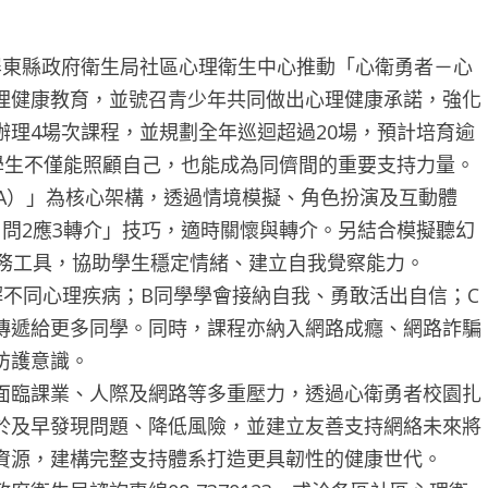
東縣政府衛生局社區心理衛生中心推動「心衛勇者－心
理健康教育，並號召青少年共同做出心理健康承諾，強化
理4場次課程，並規劃全年巡迴超過20場，預計培育逾
學生不僅能照顧自己，也能成為同儕間的重要支持力量。
）」為核心架構，透過情境模擬、角色扮演及互動體
問2應3轉介」技巧，適時關懷與轉介。另結合模擬聽幻
」等實務工具，協助學生穩定情緒、建立自我覺察能力。
同心理疾病；B同學學會接納自我、勇敢活出自信；C
傳遞給更多同學。同時，課程亦納入網路成癮、網路詐騙
防護意識。
臨課業、人際及網路等多重壓力，透過心衛勇者校園扎
於及早發現問題、降低風險，並建立友善支持網絡未來將
資源，建構完整支持體系打造更具韌性的健康世代。