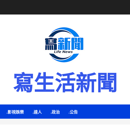
寫生活新聞
.影視娛樂
.達人
.政治
.公告