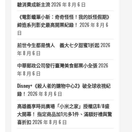
驗消費成新主流
2026 年 8 月 6 日
《電影蠟筆小新：奇奇怪怪！我的妖怪假期》
締造系列影史最高開票紀錄！
2026 年 8 月 6
日
前世今生都是情人 義大七夕甜蜜1折起
2026
年 8 月 6 日
中華郵政公司發行臺灣美食郵票小全張
2026
年 8 月 6 日
Disney+《殺人者的購物中心2》破全球收視紀
錄！
2026 年 8 月 6 日
高雄義享時尚廣場「小米之家」授權店8/8盛
大開幕！ 指定商品加1元多1件、滿額好禮與驚
喜折扣
2026 年 8 月 6 日