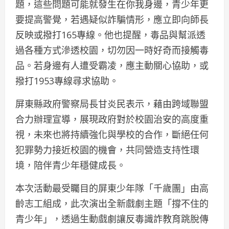
題，這些問題可能就發生在你我身邊，青少年更
要提高警覺，若遇疑似詐騙情形，應立即向師長
反映或撥打165專線。他也提醒，毒品與幫派透
過各種方式滲透校園，切勿因一時好奇而接觸毒
品。若身邊有人遭受霸凌，應主動關心協助，或
撥打1953專線尋求協助。
屏東縣政府警察局長甘炎民表示，藉由跨域聯盟
合力辦理宣導，展現政府對於校園治安的高度重
視，未來也將持續強化與學校的合作，斷絕任何
犯罪勢力接近校園的機會，共同營造支持性環
境，陪伴青少年穩健成長。
本次活動最受矚目的屏東少年隊「千歲團」由高
齡志工組成，此次演出全新戲劇主題「撐不住的
青少年」，透過生動戲劇讓反毒識詐教育跳脫傳