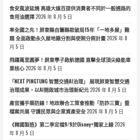
食安風波延燒 高雄大遠百提供消費者不同於一般通路的
食用油選擇
2026 年 8 月 5 日
率全國之先！屏東縣自籌縣款破局15年「一地多屋」難
題 全面啟動永久屋地籍分割與使照分照計畫
2026 年 8
月 5 日
飛躍萬里圓夢！屏東學子啟航德國 直擊全球頂尖綠能車
業核心
2026 年 8 月 5 日
「NEXT PINGTUNG 智慧交通AI治理」 展現屏東智慧交通
治理成果，以AI開啟城市治理新紀元
2026 年 8 月 5 日
產官攜手築防線！地政聯合工策會推動「防詐三寶」暨
檔案共展 守護民眾與企業資產安全
2026 年 8 月 5 日
《韓國製造》第二季定檔9/9於Disney+獨家上線
2026
年 8 月 5 日