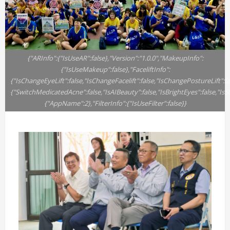
{"ARInfo":{"IsUseAR":false},"Version":"1.0.0","MakeupInfo":
{"IsUseMakeup":false},"FaceliftInfo":
{"IsChangeEyeLift":false,"IsChangeFacelift":false,"IsChangePostureLift"
{"SwitchMedicatedAcne":false,"IsAIBeauty":false,"IsBrightEyes":false,"IsS
{"AppName":2},"FilterInfo":{"IsUseFilter":false}}