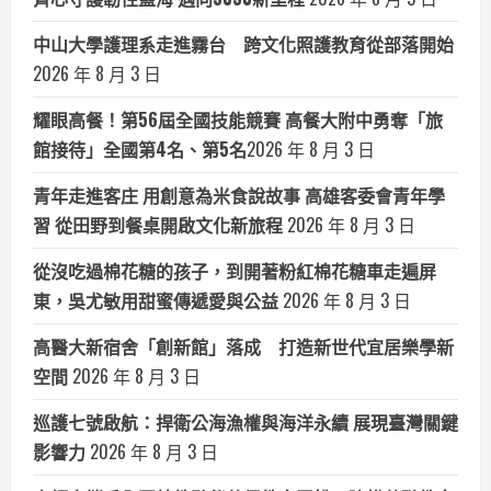
中山大學護理系走進霧台 跨文化照護教育從部落開始
2026 年 8 月 3 日
耀眼高餐！第56屆全國技能競賽 高餐大附中勇奪「旅
館接待」全國第4名、第5名​
2026 年 8 月 3 日
青年走進客庄 用創意為米食說故事 高雄客委會青年學
習 從田野到餐桌開啟文化新旅程
2026 年 8 月 3 日
從沒吃過棉花糖的孩子，到開著粉紅棉花糖車走遍屏
東，吳尤敏用甜蜜傳遞愛與公益
2026 年 8 月 3 日
高醫大新宿舍「創新館」落成 打造新世代宜居樂學新
空間
2026 年 8 月 3 日
巡護七號啟航：捍衛公海漁權與海洋永續 展現臺灣關鍵
影響力
2026 年 8 月 3 日