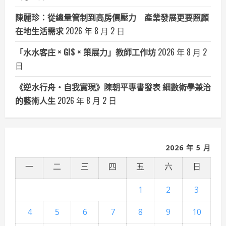
陳麗珍：從總量管制到高房價壓力 產業發展更要照顧
在地生活需求
2026 年 8 月 2 日
「水水客庄 × GIS × 策展力」教師工作坊
2026 年 8 月 2
日
《逆水行舟・自我實現》陳朝平專書發表 細數術學兼治
的藝術人生
2026 年 8 月 2 日
2026 年 5 月
一
二
三
四
五
六
日
1
2
3
4
5
6
7
8
9
10