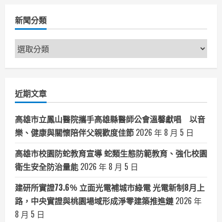
新聞分類
新
聞
分
類
近期文章
高雄市立鳳山醫院攜手高雄縣醫師公會溫馨獻唱 以音
樂、健康與關懷陪伴父親歡度佳節
2026 年 8 月 5 日
高雄市校園防蛇教育宣導 蛇類生態防範教育、強化校園
衛生安全防治量能
2026 年 8 月 5 日
建研所實證73.6％ 立面光電補城市綠電 光電新制8月上
路，中央實證與桃園場域形成淨零建築推進鏈
2026 年
8 月 5 日