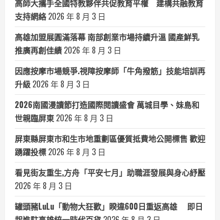
高師大攜手全國特教夥伴共促教育平權 建構共融教育
支持網絡
2026 年 8 月 3 日
高雄加盟展圓滿落幕 南部創業市場持續升溫 國產鮮乳
推廣再創佳績
2026 年 8 月 3 日
因應按摩市場競爭.視障按摩師「牛角撥筋」技能培訓再
升級
2026 年 8 月 3 日
2026南國漫讀節打造國際閱讀盛會 萬城目學、妹島和
世親臨屏東
2026 年 8 月 3 日
屏東縣屏東市和生市地重劃區優質抵費地公開標售 歡迎
踴躍投標
2026 年 8 月 3 日
看見街友重生,方舟「平安七月」助職涯發展與身心紓壓
2026 年 8 月 3 日
罐頭豬LuLu「動物大狂歡」睽違600日重返高雄 即日
起進駐高雄統一時代百貨
2026 年 8 月 3 日