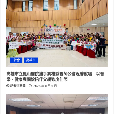
.社會
高雄市
高雄市立鳳山醫院攜手高雄縣醫師公會溫馨獻唱 以音
樂、健康與關懷陪伴父親歡度佳節
記者洪惠美
2026 年 8 月 5 日