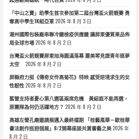
「中山之寶」助學生首次參加第二屆台灣盃火箭競賽 勇
奪高中學生1K組亞軍
2026 年 8 月 3 日
潮州國際包裝廠串聯冷鏈檢疫供應鏈 讓屏東優質果品佈
局全球市場
2026 年 8 月 2 日
台灣盃火箭競賽屏東旭海圓滿落幕 蕭美琴見證青年逐夢
太空
2026 年 8 月 2 日
屏縣府力挺《傳奇女伶高菊花》特映 感受逆境求生的女
性韌性
2026 年 8 月 2 日
藍營支持者憂心第八選區兩席危機 黃紹庭不能再選，
原團隊為何仍活躍地方？
2026 年 8 月 2 日
高雄左營孔廟邀請展邁入最終檔期 「桂藝風華－歐桂華
書法創作巡迴個展」8/2開幕座談共賞書藝之美
2026 年
8 月 2 日