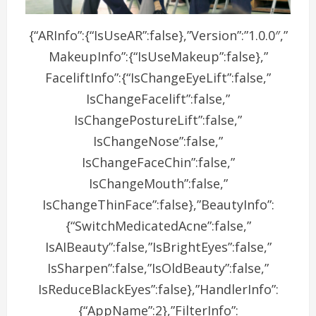
{“ARInfo”:{“IsUseAR”:false},”Version”:”1.0.0″,”
MakeupInfo”:{“IsUseMakeup”:false},”
FaceliftInfo”:{“IsChangeEyeLift”:false,”
IsChangeFacelift”:false,”
IsChangePostureLift”:false,”
IsChangeNose”:false,”
IsChangeFaceChin”:false,”
IsChangeMouth”:false,”
IsChangeThinFace”:false},”BeautyInfo”:
{“SwitchMedicatedAcne”:false,”
IsAIBeauty”:false,”IsBrightEyes”:false,”
IsSharpen”:false,”IsOldBeauty”:false,”
IsReduceBlackEyes”:false},”HandlerInfo”:
{“AppName”:2},”FilterInfo”: