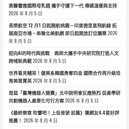
高醫響應國際母乳週 攜手守護下一代 傳遞溫暖與支持
2026 年 8 月 5 日
長榮航空 12 月1 日起開航桃園－印度德里直飛航線 拓
展南亞市場、串聯北美航網 即日起開放訂位購票
2026
年 8 月 5 日
迎向AI的時代與挑戰 高師大攜手中央研究院打造人文
跨域新典範
2026 年 8 月 5 日
世界看見輔英！健美系韓國勇奪四金 國際合作再升級培
育美業菁英
2026 年 8 月 5 日
首屆「臺灣機器人競賽」北中說明會反應熱烈 促產學研
共創機器人產業化可行方案
2026 年 8 月 5 日
《最終樂章 吹響吧！上低音號 前篇》獲網友4.4星好評
推薦！
2026 年 8 月 4 日