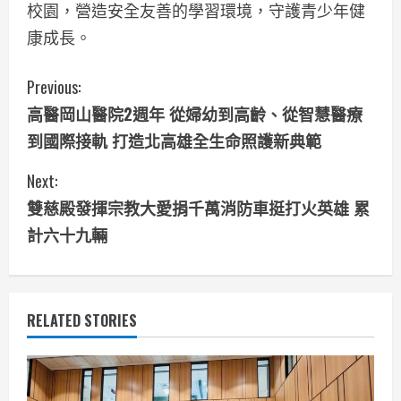
校園，營造安全友善的學習環境，守護青少年健
康成長。
C
Previous:
高醫岡山醫院2週年 從婦幼到高齡、從智慧醫療
o
到國際接軌 打造北高雄全生命照護新典範
n
Next:
t
雙慈殿發揮宗教大愛捐千萬消防車挺打火英雄 累
i
計六十九輛
n
u
RELATED STORIES
e
R