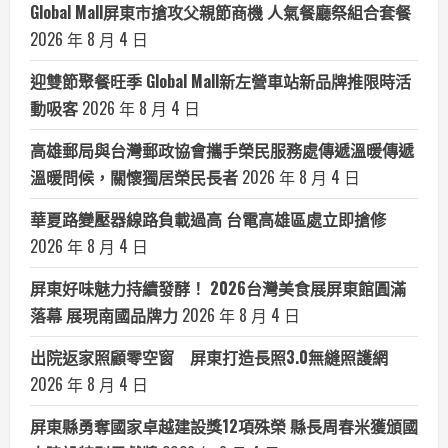
Global Mall屏東市搶攻父親節商機 人氣餐廳祭組合套餐
2026 年 8 月 4 日
迎雙節聚餐旺季 Global Mall新左營車站新品牌推限時活
動吸客
2026 年 8 月 4 日
高雄郵局與台灣郵政協會攜手榮民服務處傳遞溫暖傳遞
溫暖問候，關懷獨居榮民長者
2026 年 8 月 4 日
華夏路變壓器線路負載過高 台電高雄區處立即搶修
2026 年 8 月 4 日
屏東好味魅力持續發酵！ 2026台灣美食展屏東館圓滿
落幕 展現南國品牌力
2026 年 8 月 4 日
出院返家照顧零空窗 屏東打造長照3.0無縫照護網
2026 年 8 月 4 日
屏東縣勇奪國家卓越建設獎12項殊榮 縣長周春米獲頒國