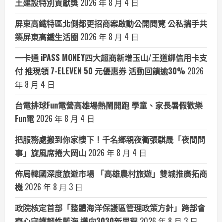
土建設特別貢獻獎
2026 年 8 月 4 日
屏東高鐵特區北側都更招商案啟動公開閱覽 公私攜手共
築屏東高鐵生活圈
2026 年 8 月 4 日
一卡通 iPASS MONEY四大超商新增玉山/王道綁信用卡支
付 推現領 7-ELEVEN 50 元優惠券 活動回饋逾30%
2026
年 8 月 4 日
台電排球Fun電營高雄場熱鬧開跑 學童、家長暑假歡樂
Fun電
2026 年 8 月 4 日
把服務處搬到你家樓下！千名鄉親夜衝張騏晟「夜間問
事」旋風席捲大岡山
2026 年 8 月 4 日
佈局韓國深度旅遊市場 「高雄農村旅遊」雙城推廣拓商
機
2026 年 8 月 3 日
政院核定首部「整體海洋保護區管理政策方針」跨部會
齊心守護韌性藍海 邁向3030新里程
2026 年 8 月 3 日