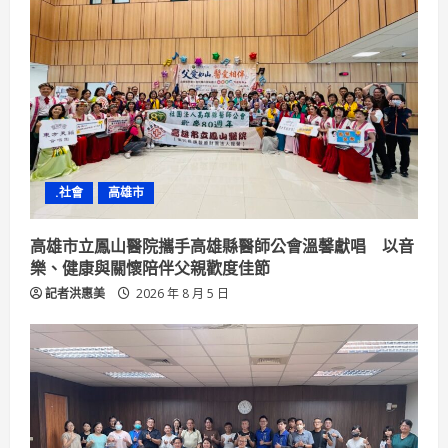
e
a
d
i
n
.社會
高雄市
g
高雄市立鳳山醫院攜手高雄縣醫師公會溫馨獻唱 以音
樂、健康與關懷陪伴父親歡度佳節
記者洪惠美
2026 年 8 月 5 日