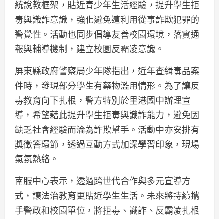
統說教框架，貼近青少年生活經驗，提升學生拒
毒與識詐意識，強化避免遭利用從事詐欺犯罪的
警覺性。活動也同步倡導友善校園環境，落實通
報與輔導機制，建立校園反霸凌意識。
屏東縣政府警察局少年隊指出，近年查緝毒品案
件時，發現部分學生有藥物濫用情形。為了讓反
毒教育向下扎根，警方特別於里港國中辦理宣
導，希望藉此提升學生拒毒與識詐能力，避免因
缺乏社會經驗而淪為詐欺幫手。活動中亦安排有
獎徵答環節，透過互動方式加深學習印象，現場
氣氛熱絡。
南服中心表示，透過跨世代合作與多元宣導方
式，讓法治教育更貼近學生生活。未來將持續攜
手警政和校園單位，將拒毒、識詐、反霸凌扎根