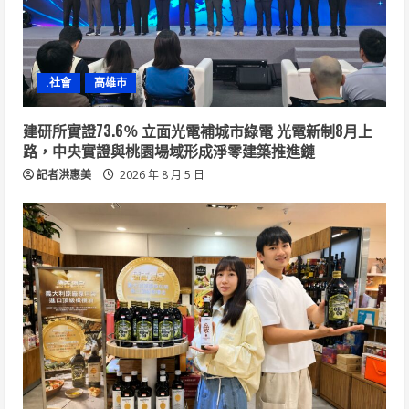
.社會
高雄市
建研所實證73.6％ 立面光電補城市綠電 光電新制8月上
路，中央實證與桃園場域形成淨零建築推進鏈
記者洪惠美
2026 年 8 月 5 日