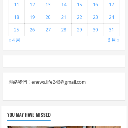
11
12
13
14
15
16
17
18
19
20
21
22
23
24
25
26
27
28
29
30
31
« 4 月
6 月 »
聯絡我們：enews.life246@gmail.com
YOU MAY HAVE MISSED