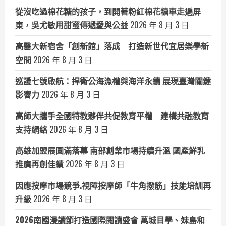
從沒吃過棉花糖的孩子，到開著粉紅棉花糖車走遍屏
東，吳尤敏用甜蜜傳遞愛與公益
2026 年 8 月 3 日
高醫大新宿舍「創新館」落成 打造新世代宜居樂學新
空間
2026 年 8 月 3 日
巡護七號啟航：捍衛公海漁權與海洋永續 展現臺灣關鍵
影響力
2026 年 8 月 3 日
高師大攜手全國特教夥伴共促教育平權 建構共融教育
支持網絡
2026 年 8 月 3 日
高雄加盟展圓滿落幕 南部創業市場持續升溫 國產鮮乳
推廣再創佳績
2026 年 8 月 3 日
因應按摩市場競爭.視障按摩師「牛角撥筋」技能培訓再
升級
2026 年 8 月 3 日
2026南國漫讀節打造國際閱讀盛會 萬城目學、妹島和