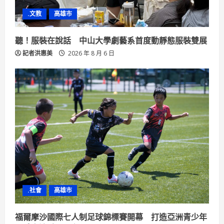
.文教
高雄市
聽！服裝在說話 中山大學劇藝系首度動靜態服裝雙展
記者洪惠美
2026 年 8 月 6 日
.社會
高雄市
福爾摩沙國際七人制足球錦標賽開幕 打造亞洲青少年