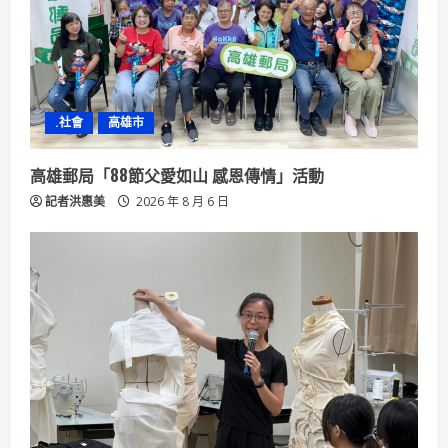
a
d
i
n
.社會
高雄市
g
高雄郵局「88節父愛如山 感恩傳情」活動
記者洪惠美
2026 年 8 月 6 日