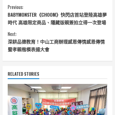
C
Previous:
BABYMONSTER《CHOOM》快閃店首站登陸高雄夢
o
時代 高雄限定商品、隱藏版親簽拍立得一次登場
n
Next:
t
深耕品德教育！中山工商辦理感恩傳情感恩傳情
i
暨孝親楷模表揚大會
n
u
RELATED STORIES
e
R
e