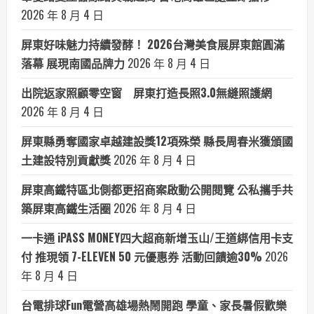
2026 年 8 月 4 日
屏東好味魅力持續發酵！ 2026台灣美食展屏東館圓滿
落幕 展現南國品牌力
2026 年 8 月 4 日
出院返家照顧零空窗 屏東打造長照3.0無縫照護網
2026 年 8 月 4 日
屏東縣勇奪國家卓越建設獎12項殊榮 縣長周春米獲頒國
土建設特別貢獻獎
2026 年 8 月 4 日
屏東高鐵特區北側都更招商案啟動公開閱覽 公私攜手共
築屏東高鐵生活圈
2026 年 8 月 4 日
一卡通 iPASS MONEY四大超商新增玉山/王道綁信用卡支
付 推現領 7-ELEVEN 50 元優惠券 活動回饋逾30%
2026
年 8 月 4 日
台電排球Fun電營高雄場熱鬧開跑 學童、家長暑假歡樂