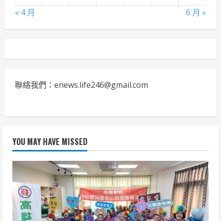
« 4 月
6 月 »
聯絡我們：enews.life246@gmail.com
YOU MAY HAVE MISSED