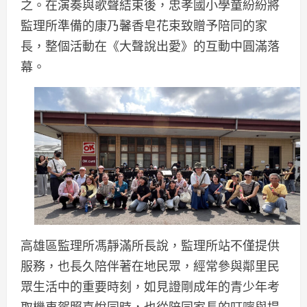
之。在演奏與歌聲結束後，忠孝國小學童紛紛將
監理所準備的康乃馨香皂花束致贈予陪同的家
長，整個活動在《大聲說出愛》的互動中圓滿落
幕。
高雄區監理所馮靜滿所長說，監理所站不僅提供
服務，也長久陪伴著在地民眾，經常參與鄰里民
眾生活中的重要時刻，如見證剛成年的青少年考
取機車駕照喜悅同時，也從陪同家長的叮嚀與提