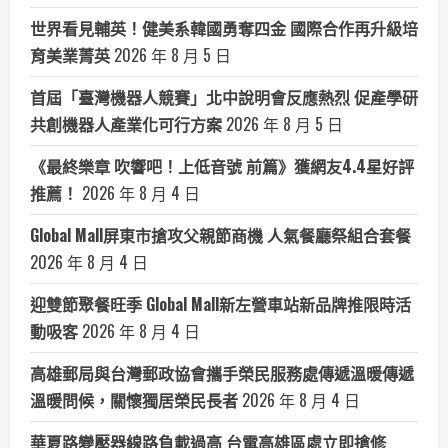
世界看見輔英！健美系韓國勇奪四金 國際合作再升級培
育美業菁英
2026 年 8 月 5 日
首屆「臺灣機器人競賽」北中說明會反應熱烈 促產學研
共創機器人產業化可行方案
2026 年 8 月 5 日
《最終樂章 吹響吧！上低音號 前篇》獲網友4.4星好評
推薦！
2026 年 8 月 4 日
Global Mall屏東市搶攻父親節商機 人氣餐廳祭組合套餐
2026 年 8 月 4 日
迎雙節聚餐旺季 Global Mall新左營車站新品牌推限時活
動吸客
2026 年 8 月 4 日
高雄郵局與台灣郵政協會攜手榮民服務處傳遞溫暖傳遞
溫暖問候，關懷獨居榮民長者
2026 年 8 月 4 日
華夏路變壓器線路負載過高 台電高雄區處立即搶修