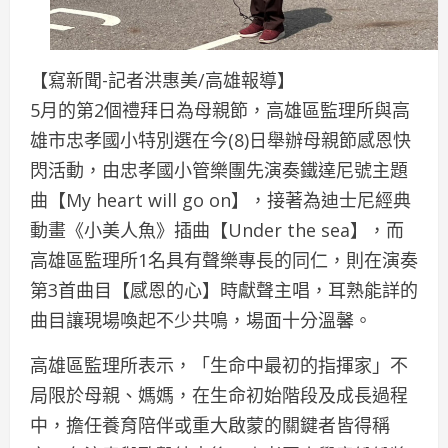
【寫新聞-記者洪惠美/高雄報導】
5月的第2個禮拜日為母親節，高雄區監理所與高
雄市忠孝國小特別選在今(8)日舉辦母親節感恩快
閃活動，由忠孝國小管樂團先演奏鐵達尼號主題
曲【My heart will go on】，接著為迪士尼經典
動畫《小美人魚》插曲【Under the sea】，而
高雄區監理所1名具有聲樂專長的同仁，則在演奏
第3首曲目【感恩的心】時獻聲主唱，耳熟能詳的
曲目讓現場喚起不少共鳴，場面十分溫馨。
高雄區監理所表示，「生命中最初的指揮家」不
局限於母親、媽媽，在生命初始階段及成長過程
中，擔任養育陪伴或重大啟蒙的關鍵者皆得稱