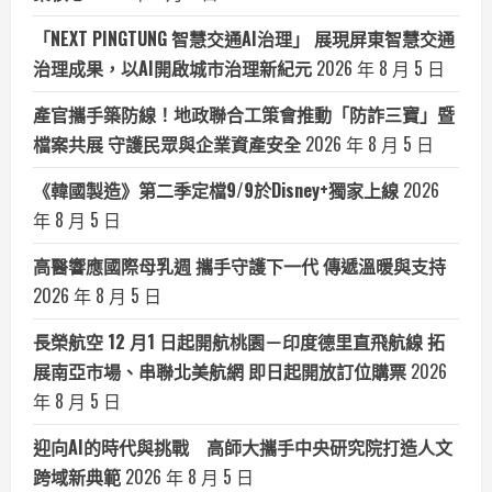
「NEXT PINGTUNG 智慧交通AI治理」 展現屏東智慧交通
治理成果，以AI開啟城市治理新紀元
2026 年 8 月 5 日
產官攜手築防線！地政聯合工策會推動「防詐三寶」暨
檔案共展 守護民眾與企業資產安全
2026 年 8 月 5 日
《韓國製造》第二季定檔9/9於Disney+獨家上線
2026
年 8 月 5 日
高醫響應國際母乳週 攜手守護下一代 傳遞溫暖與支持
2026 年 8 月 5 日
長榮航空 12 月1 日起開航桃園－印度德里直飛航線 拓
展南亞市場、串聯北美航網 即日起開放訂位購票
2026
年 8 月 5 日
迎向AI的時代與挑戰 高師大攜手中央研究院打造人文
跨域新典範
2026 年 8 月 5 日