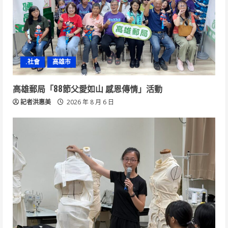
.社會
高雄市
高雄郵局「88節父愛如山 感恩傳情」活動
記者洪惠美
2026 年 8 月 6 日