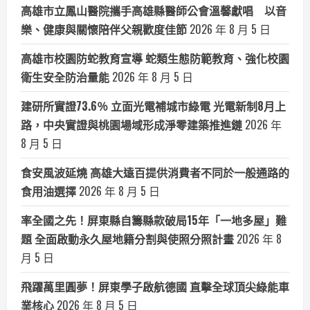
高雄市立鳳山醫院攜手高雄縣醫師公會溫馨獻唱 以音
樂、健康與關懷陪伴父親歡度佳節
2026 年 8 月 5 日
高雄市校園防蛇教育宣導 蛇類生態防範教育、強化校園
衛生安全防治量能
2026 年 8 月 5 日
建研所實證73.6％ 立面光電補城市綠電 光電新制8月上
路，中央實證與桃園場域形成淨零建築推進鏈
2026 年
8 月 5 日
食安風波延燒 高雄大遠百提供消費者不同於一般通路的
食用油選擇
2026 年 8 月 5 日
率全國之先！屏東縣自籌縣款破局15年「一地多屋」難
題 全面啟動永久屋地籍分割與使照分照計畫
2026 年 8
月 5 日
飛躍萬里圓夢！屏東學子啟航德國 直擊全球頂尖綠能車
業核心
2026 年 8 月 5 日