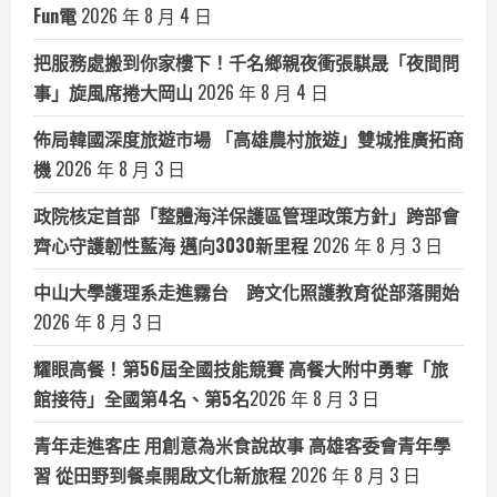
Fun電
2026 年 8 月 4 日
把服務處搬到你家樓下！千名鄉親夜衝張騏晟「夜間問
事」旋風席捲大岡山
2026 年 8 月 4 日
佈局韓國深度旅遊市場 「高雄農村旅遊」雙城推廣拓商
機
2026 年 8 月 3 日
政院核定首部「整體海洋保護區管理政策方針」跨部會
齊心守護韌性藍海 邁向3030新里程
2026 年 8 月 3 日
中山大學護理系走進霧台 跨文化照護教育從部落開始
2026 年 8 月 3 日
耀眼高餐！第56屆全國技能競賽 高餐大附中勇奪「旅
館接待」全國第4名、第5名​
2026 年 8 月 3 日
青年走進客庄 用創意為米食說故事 高雄客委會青年學
習 從田野到餐桌開啟文化新旅程
2026 年 8 月 3 日