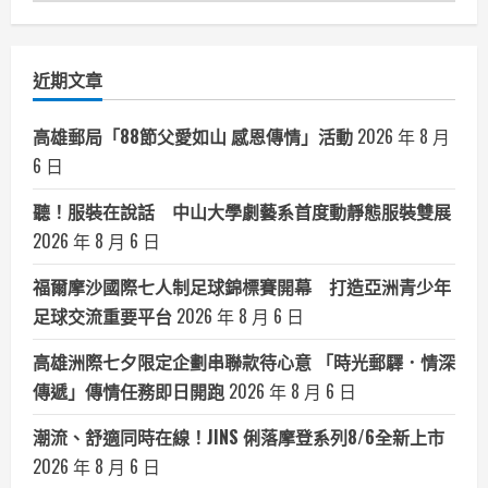
聞
分
類
近期文章
高雄郵局「88節父愛如山 感恩傳情」活動
2026 年 8 月
6 日
聽！服裝在說話 中山大學劇藝系首度動靜態服裝雙展
2026 年 8 月 6 日
福爾摩沙國際七人制足球錦標賽開幕 打造亞洲青少年
足球交流重要平台
2026 年 8 月 6 日
高雄洲際七夕限定企劃串聯款待心意 「時光郵驛．情深
傳遞」傳情任務即日開跑
2026 年 8 月 6 日
潮流、舒適同時在線！JINS 俐落摩登系列8/6全新上市
2026 年 8 月 6 日