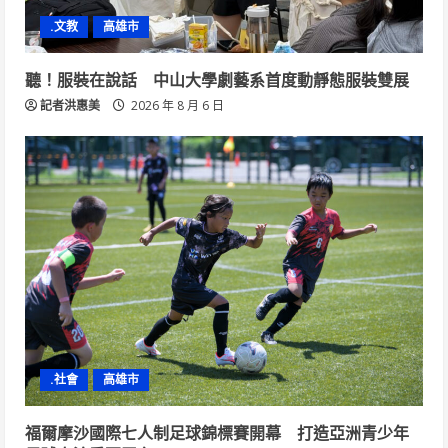
.文教
高雄市
聽！服裝在說話 中山大學劇藝系首度動靜態服裝雙展
記者洪惠美
2026 年 8 月 6 日
.社會
高雄市
福爾摩沙國際七人制足球錦標賽開幕 打造亞洲青少年