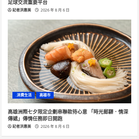
足球交流重要平台
記者洪惠美
2026 年 8 月 6 日
.消費生活
高雄市
高雄洲際七夕限定企劃串聯款待心意 「時光郵驛．情深
傳遞」傳情任務即日開跑
記者洪惠美
2026 年 8 月 6 日