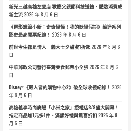
新光三越高雄左營店 歡慶父親節科技送禮、體驗消費成
新主流
2026 年 8 月 6 日
《電影蠟筆小新：奇奇怪怪！我的妖怪假期》締造系列
影史最高開票紀錄！
2026 年 8 月 6 日
前世今生都是情人 義大七夕甜蜜1折起
2026 年 8 月 6
日
中華郵政公司發行臺灣美食郵票小全張
2026 年 8 月 6
日
Disney+《殺人者的購物中心2》破全球收視紀錄！
2026
年 8 月 6 日
高雄義享時尚廣場「小米之家」授權店8/8盛大開幕！
指定商品加1元多1件、滿額好禮與驚喜折扣
2026 年 8
月 6 日