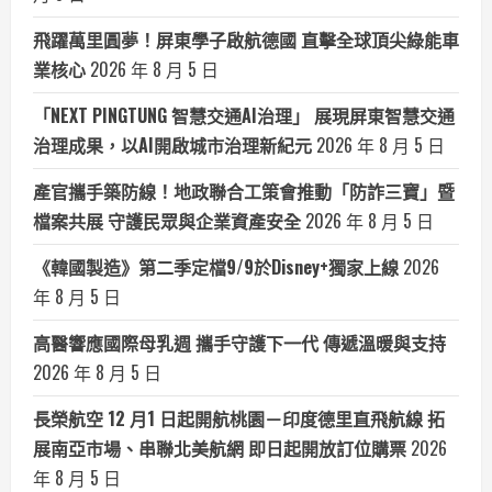
飛躍萬里圓夢！屏東學子啟航德國 直擊全球頂尖綠能車
業核心
2026 年 8 月 5 日
「NEXT PINGTUNG 智慧交通AI治理」 展現屏東智慧交通
治理成果，以AI開啟城市治理新紀元
2026 年 8 月 5 日
產官攜手築防線！地政聯合工策會推動「防詐三寶」暨
檔案共展 守護民眾與企業資產安全
2026 年 8 月 5 日
《韓國製造》第二季定檔9/9於Disney+獨家上線
2026
年 8 月 5 日
高醫響應國際母乳週 攜手守護下一代 傳遞溫暖與支持
2026 年 8 月 5 日
長榮航空 12 月1 日起開航桃園－印度德里直飛航線 拓
展南亞市場、串聯北美航網 即日起開放訂位購票
2026
年 8 月 5 日