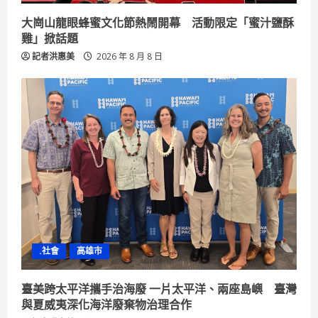
大崗山龍眼蜂蜜文化節熱鬧開幕 活動限定「蜜汁鹽酥
雞」掀話題
記者洪惠美
2026 年 8 月 8 日
.社會
高雄市
臺美跨太平洋攜手治海廢 一片太平洋、兩座島嶼 臺灣
與夏威夷深化海洋廢棄物治理合作