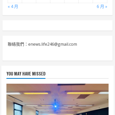
« 4 月
6 月 »
聯絡我們：enews.life246@gmail.com
YOU MAY HAVE MISSED