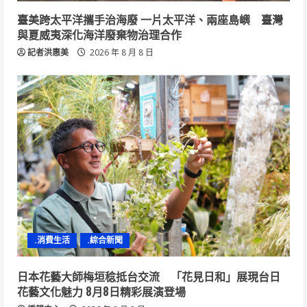
臺美跨太平洋攜手治海廢 一片太平洋、兩座島嶼 臺灣
與夏威夷深化海洋廢棄物治理合作
記者洪惠美
2026 年 8 月 8 日
.消費生活
.綜合新聞
日本花藝大師梅垣稔抵台交流 「花見日和」展現台日
花藝文化魅力 8月8日精彩展演登場