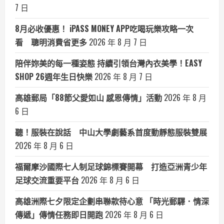
7 日
8月必收優惠！ iPASS MONEY APP吃喝玩樂攻略一次
看 聰明消費省更多
2026 年 8 月 7 日
陪伴妳美的每一種姿態 持續引領台灣內衣美學！EASY
SHOP 26週年生日快樂
2026 年 8 月 7 日
高雄郵局「88節父愛如山 感恩傳情」活動
2026 年 8 月
6 日
聽！服裝在說話 中山大學劇藝系首度動靜態服裝雙展
2026 年 8 月 6 日
福爾摩沙國際七人制足球錦標賽開幕 打造亞洲青少年
足球交流重要平台
2026 年 8 月 6 日
高雄洲際七夕限定企劃串聯款待心意 「時光郵驛．情深
傳遞」傳情任務即日開跑
2026 年 8 月 6 日