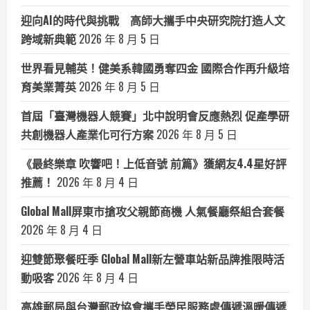
迎向AI的時代與挑戰 高師大攜手中央研究院打造人文
跨域新典範
2026 年 8 月 5 日
世界看見輔英！健美系韓國勇奪四金 國際合作再升級培
育美業菁英
2026 年 8 月 5 日
首屆「臺灣機器人競賽」北中說明會反應熱烈 促產學研
共創機器人產業化可行方案
2026 年 8 月 5 日
《最終樂章 吹響吧！上低音號 前篇》獲網友4.4星好評
推薦！
2026 年 8 月 4 日
Global Mall屏東市搶攻父親節商機 人氣餐廳祭組合套餐
2026 年 8 月 4 日
迎雙節聚餐旺季 Global Mall新左營車站新品牌推限時活
動吸客
2026 年 8 月 4 日
高雄郵局與台灣郵政協會攜手榮民服務處傳遞溫暖傳遞