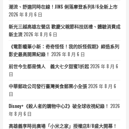
潮流、舒適同時在線！JINS 俐落摩登系列8/6全新上市
2026 年 8 月 6 日
新光三越高雄左營店 歡慶父親節科技送禮、體驗消費成
新主流
2026 年 8 月 6 日
《電影蠟筆小新：奇奇怪怪！我的妖怪假期》締造系列
影史最高開票紀錄！
2026 年 8 月 6 日
前世今生都是情人 義大七夕甜蜜1折起
2026 年 8 月 6
日
中華郵政公司發行臺灣美食郵票小全張
2026 年 8 月 6
日
Disney+《殺人者的購物中心2》破全球收視紀錄！
2026
年 8 月 6 日
高雄義享時尚廣場「小米之家」授權店8/8盛大開幕！