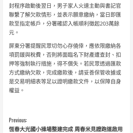
封程序啟動後翌日，男子家人火速主動與書記官
聯繫了解欠款情形，並表示願意繳納，當日即匯
款至指定帳戶，分署確認入帳順利徵起203萬餘
元。
屏東分署提醒民眾切勿心存僥倖，應依限繳納各
項罰鍰與稅費，否則將面臨名下財產遭查封、扣
押等強制執行措施，得不償失。若民眾透過匯款
方式繳納欠款，完成繳款後，請妥善保管收據或
是交易明細表等足以證明繳款文件，以保障自身
權益。
C
Previous:
恆春大光國小操場整建完成 周春米見證跑道啟用