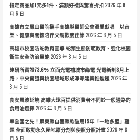
指定商品加1元多1件、滿額好禮與驚喜折扣
2026 年 8
月 6 日
高雄市立鳳山醫院攜手高雄縣醫師公會溫馨獻唱 以音
樂、健康與關懷陪伴父親歡度佳節
2026 年 8 月 5 日
高雄市校園防蛇教育宣導 蛇類生態防範教育、強化校園
衛生安全防治量能
2026 年 8 月 5 日
建研所實證73.6％ 立面光電補城市綠電 光電新制8月上
路，中央實證與桃園場域形成淨零建築推進鏈
2026 年
8 月 5 日
食安風波延燒 高雄大遠百提供消費者不同於一般通路的
食用油選擇
2026 年 8 月 5 日
率全國之先！屏東縣自籌縣款破局15年「一地多屋」難
題 全面啟動永久屋地籍分割與使照分照計畫
2026 年 8
月 5 日