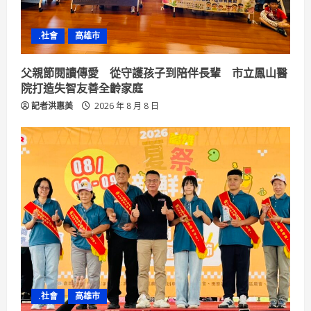
i
n
.社會
高雄市
g
父親節閱讀傳愛 從守護孩子到陪伴長輩 市立鳳山醫
院打造失智友善全齡家庭
記者洪惠美
2026 年 8 月 8 日
.社會
高雄市