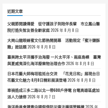
分
類
近期文章
父親節閱讀傳愛 從守護孩子到陪伴長輩 市立鳳山醫
院打造失智友善全齡家庭
2026 年 8 月 8 日
大崗山龍眼蜂蜜文化節熱鬧開幕 活動限定「蜜汁鹽酥
雞」掀話題
2026 年 8 月 8 日
臺美跨太平洋攜手治海廢 一片太平洋、兩座島嶼 臺灣
與夏威夷深化海洋廢棄物治理合作
2026 年 8 月 8 日
日本花藝大師梅垣稔抵台交流 「花見日和」展現台日
花藝文化魅力 8月8日精彩展演登場
2026 年 8 月 8 日
車禍造成三多二路以北一帶600戶停電 台電高雄區處加
派人力搶修
2026 年 8 月 7 日
海洋委員會譴責中國假借防災違法擴張管轄權
2026 年