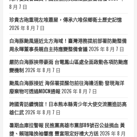
8 月 7 日
珍貴古砲重現左堆蕭屋，傳承六堆保鄉衛土歷史記憶
2026 年 8 月 7 日
白海豚颱風逼近北方海域！臺灣港務提前部署防颱整備
周永暉董事長親自主持應變整備會議
2026 年 8 月 7 日
嚴防白海豚挾帶豪雨 台電鳳山區處全面啟動各項防颱應
變機制
2026 年 8 月 7 日
颱風白海豚接近 海保署提醒勿前往海邊活動 發現海洋
廢棄物可透過MDCN通報
2026 年 8 月 7 日
跨國青訪續情誼！日本熊本縣青少年大使交流團造訪高
雄仁武
2026 年 8 月 7 日
暑期血庫拉警報 民進黨高雄市黨部89號召公益捐血 黃
捷、賴瑞隆挽袖響應 豐富限定好禮大方送
2026 年 8 月