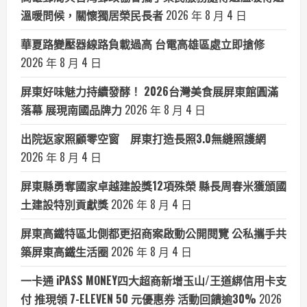
溫暖問候，關懷獨居榮民長者
2026 年 8 月 4 日
華夏路變壓器線路負載過高 台電高雄區處立即搶修
2026 年 8 月 4 日
屏東好味魅力持續發酵！ 2026台灣美食展屏東館圓滿
落幕 展現南國品牌力
2026 年 8 月 4 日
出院返家照顧零空窗 屏東打造長照3.0無縫照護網
2026 年 8 月 4 日
屏東縣勇奪國家卓越建設獎12項殊榮 縣長周春米獲頒國
土建設特別貢獻獎
2026 年 8 月 4 日
屏東高鐵特區北側都更招商案啟動公開閱覽 公私攜手共
築屏東高鐵生活圈
2026 年 8 月 4 日
一卡通 iPASS MONEY四大超商新增玉山/王道綁信用卡支
付 推現領 7-ELEVEN 50 元優惠券 活動回饋逾30%
2026