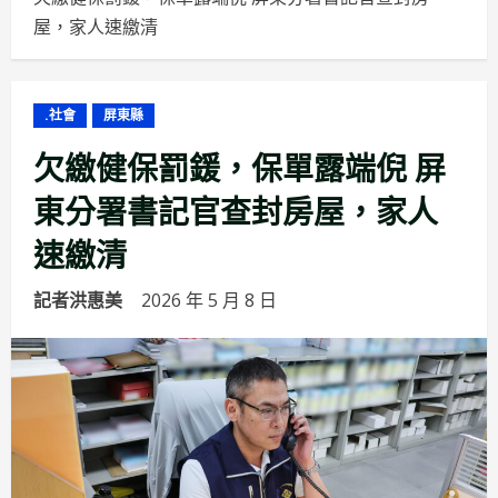
屋，家人速繳清
.社會
屏東縣
欠繳健保罰鍰，保單露端倪 屏
東分署書記官查封房屋，家人
速繳清
記者洪惠美
2026 年 5 月 8 日