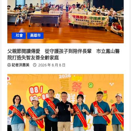
.社會
高雄市
父親節閱讀傳愛 從守護孩子到陪伴長輩 市立鳳山醫
院打造失智友善全齡家庭
記者洪惠美
2026 年 8 月 8 日