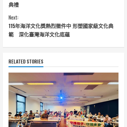
o
典禮
n
Next:
t
115年海洋文化獎熱烈徵件中 形塑國家級文化典
i
範 深化臺灣海洋文化底蘊
n
u
RELATED STORIES
e
R
e
a
d