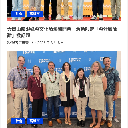
.社會
高雄市
大崗山龍眼蜂蜜文化節熱鬧開幕 活動限定「蜜汁鹽酥
雞」掀話題
記者洪惠美
2026 年 8 月 8 日
.社會
高雄市