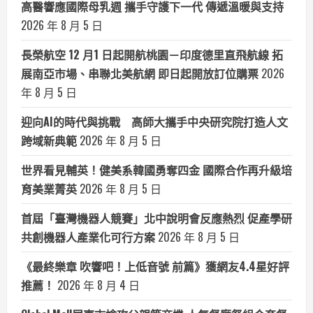
高醫響應國際母乳週 攜手守護下一代 傳遞溫暖與支持
2026 年 8 月 5 日
長榮航空 12 月1 日起開航桃園－印度德里直飛航線 拓
展南亞市場、串聯北美航網 即日起開放訂位購票
2026
年 8 月 5 日
迎向AI的時代與挑戰 高師大攜手中央研究院打造人文
跨域新典範
2026 年 8 月 5 日
世界看見輔英！健美系韓國勇奪四金 國際合作再升級培
育美業菁英
2026 年 8 月 5 日
首屆「臺灣機器人競賽」北中說明會反應熱烈 促產學研
共創機器人產業化可行方案
2026 年 8 月 5 日
《最終樂章 吹響吧！上低音號 前篇》獲網友4.4星好評
推薦！
2026 年 8 月 4 日