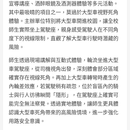
宣導講座、酒醉眼鏡及酒測器體驗等多元活動。
其中最吸睛的項目之一，莫過於大型車視野死角
體驗。主辦單位特別將大型車開進校園，讓全校
師生實際坐上駕駛座，親身感受駕駛人在不同角
度下的視線限制，直觀了解大型車行駛時潛藏的
風險。
師生透過現場講解與互動式體驗，輪流坐進大型
車駕駛座，從司機視角出發，深刻體會部分區域
確實存在視線死角。再加上大型車轉彎時產生的
內輪差效應，若駕駛稍有疏忽，位於盲區內的騎
士與行人彷彿瞬間「隱形」，在駕駛座上確實可
能完全無法察覺。透過實地體驗，讓師生更具體
認識大型車死角帶來的高風險情境，進一步強化
用路安全意識。