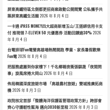
屏東高鐵特區北側都更招商案啟動公開閱覽 公私攜手共
築屏東高鐵生活圈
2026 年 8 月 4 日
一卡通 iPASS MONEY四大超商新增玉山/王道綁信用卡支
付 推現領 7-ELEVEN 50 元優惠券 活動回饋逾30%
2026
年 8 月 4 日
台電排球Fun電營高雄場熱鬧開跑 學童、家長暑假歡樂
Fun電
2026 年 8 月 4 日
把服務處搬到你家樓下！千名鄉親夜衝張騏晟「夜間問
事」旋風席捲大岡山
2026 年 8 月 4 日
佈局韓國深度旅遊市場 「高雄農村旅遊」雙城推廣拓商
機
2026 年 8 月 3 日
政院核定首部「整體海洋保護區管理政策方針」跨部會
齊心守護韌性藍海 邁向3030新里程
2026 年 8 月 3 日