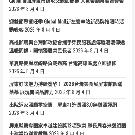
Global Mall屏東市搶攻父親節商機 人氣餐廳祭組合套餐
2026 年 8 月 4 日
迎雙節聚餐旺季 Global Mall新左營車站新品牌推限時活
動吸客
2026 年 8 月 4 日
高雄郵局與台灣郵政協會攜手榮民服務處傳遞溫暖傳遞
溫暖問候，關懷獨居榮民長者
2026 年 8 月 4 日
華夏路變壓器線路負載過高 台電高雄區處立即搶修
2026 年 8 月 4 日
屏東好味魅力持續發酵！ 2026台灣美食展屏東館圓滿
落幕 展現南國品牌力
2026 年 8 月 4 日
出院返家照顧零空窗 屏東打造長照3.0無縫照護網
2026 年 8 月 4 日
屏東縣勇奪國家卓越建設獎12項殊榮 縣長周春米獲頒國
土建設特別貢獻獎
2026 年 8 月 4 日