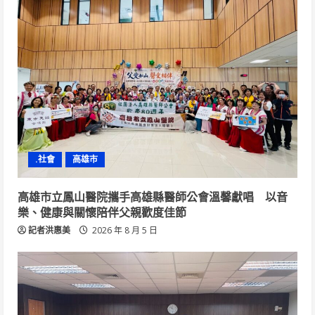
.社會
高雄市
高雄市立鳳山醫院攜手高雄縣醫師公會溫馨獻唱 以音
樂、健康與關懷陪伴父親歡度佳節
記者洪惠美
2026 年 8 月 5 日