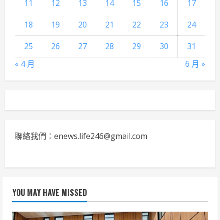
11
12
13
14
15
16
17
18
19
20
21
22
23
24
25
26
27
28
29
30
31
« 4 月
6 月 »
聯絡我們：enews.life246@gmail.com
YOU MAY HAVE MISSED