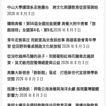
中山大學護理系走進霧台 跨文化照護教育從部落開始
2026 年 8 月 3 日
耀眼高餐！第56屆全國技能競賽 高餐大附中勇奪「旅
館接待」全國第4名、第5名​
2026 年 8 月 3 日
青年走進客庄 用創意為米食說故事 高雄客委會青年學
習 從田野到餐桌開啟文化新旅程
2026 年 8 月 3 日
從沒吃過棉花糖的孩子，到開著粉紅棉花糖車走遍屏
東，吳尤敏用甜蜜傳遞愛與公益
2026 年 8 月 3 日
高醫大新宿舍「創新館」落成 打造新世代宜居樂學新
空間
2026 年 8 月 3 日
巡護七號啟航：捍衛公海漁權與海洋永續 展現臺灣關鍵
影響力
2026 年 8 月 3 日
高師大攜手全國特教夥伴共促教育平權 建構共融教育