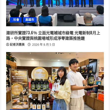
.社會
高雄市
建研所實證73.6％ 立面光電補城市綠電 光電新制8月上
路，中央實證與桃園場域形成淨零建築推進鏈
記者洪惠美
2026 年 8 月 5 日