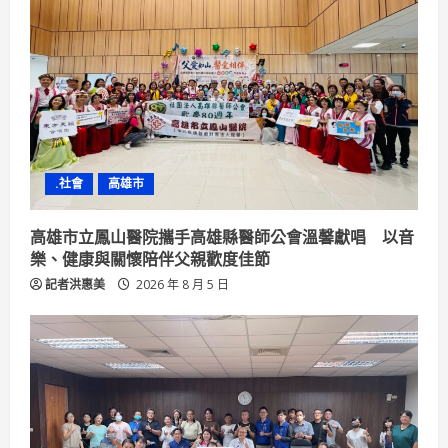
e
a
d
i
n
.社會
高雄市
g
高雄市立鳳山醫院攜手高雄縣醫師公會溫馨獻唱 以音
樂、健康與關懷陪伴父親歡度佳節
記者洪惠美
2026 年 8 月 5 日