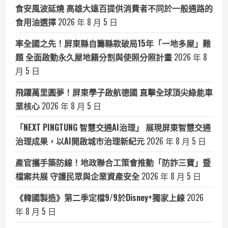
食安風波延燒 高雄大遠百提供消費者不同於一般通路的
食用油選擇
2026 年 8 月 5 日
率全國之先！屏東縣自籌縣款破局15年「一地多屋」難
題 全面啟動永久屋地籍分割與使照分照計畫
2026 年 8
月 5 日
飛躍萬里圓夢！屏東學子啟航德國 直擊全球頂尖綠能車
業核心
2026 年 8 月 5 日
「NEXT PINGTUNG 智慧交通AI治理」 展現屏東智慧交通
治理成果，以AI開啟城市治理新紀元
2026 年 8 月 5 日
產官攜手築防線！地政聯合工策會推動「防詐三寶」暨
檔案共展 守護民眾與企業資產安全
2026 年 8 月 5 日
《韓國製造》第二季定檔9/9於Disney+獨家上線
2026
年 8 月 5 日