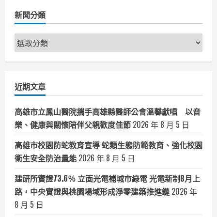
新聞分類
新
聞
分
類
近期文章
高雄市立鳳山醫院攜手高雄縣醫師公會溫馨獻唱 以音
樂、健康與關懷陪伴父親歡度佳節
2026 年 8 月 5 日
高雄市校園防蛇教育宣導 蛇類生態防範教育、強化校園
衛生安全防治量能
2026 年 8 月 5 日
建研所實證73.6％ 立面光電補城市綠電 光電新制8月上
路，中央實證與桃園場域形成淨零建築推進鏈
2026 年
8 月 5 日