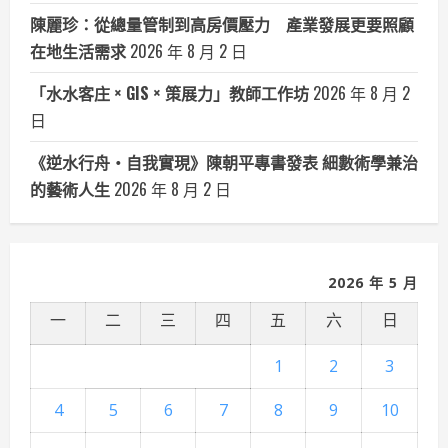
陳麗珍：從總量管制到高房價壓力 產業發展更要照顧
在地生活需求
2026 年 8 月 2 日
「水水客庄 × GIS × 策展力」教師工作坊
2026 年 8 月 2
日
《逆水行舟・自我實現》陳朝平專書發表 細數術學兼治
的藝術人生
2026 年 8 月 2 日
2026 年 5 月
一
二
三
四
五
六
日
1
2
3
4
5
6
7
8
9
10