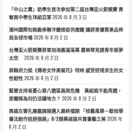
「中山之寶」助學生首次參加第二屆台灣盃火箭競賽 勇
奪高中學生1K組亞軍
2026 年 8 月 3 日
潮州國際包裝廠串聯冷鏈檢疫供應鏈 讓屏東優質果品佈
局全球市場
2026 年 8 月 2 日
台灣盃火箭競賽屏東旭海圓滿落幕 蕭美琴見證青年逐夢
太空
2026 年 8 月 2 日
屏縣府力挺《傳奇女伶高菊花》特映 感受逆境求生的女
性韌性
2026 年 8 月 2 日
藍營支持者憂心第八選區兩席危機 黃紹庭不能再選，
原團隊為何仍活躍地方？
2026 年 8 月 2 日
高雄左營孔廟邀請展邁入最終檔期 「桂藝風華－歐桂華
書法創作巡迴個展」8/2開幕座談共賞書藝之美
2026 年
8 月 2 日