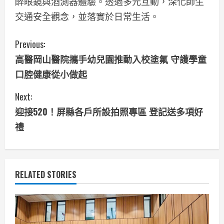
醉眼鏡與酒測器體驗。透過多元互動，深化師生
交通安全觀念，並落實於日常生活。
C
Previous:
高醫岡山醫院攜手幼兒園推動入校塗氟 守護學童
o
口腔健康從小做起
n
Next:
t
迎接520！屏縣各戶所設拍照專區 登記送多項好
i
禮
n
u
RELATED STORIES
e
R