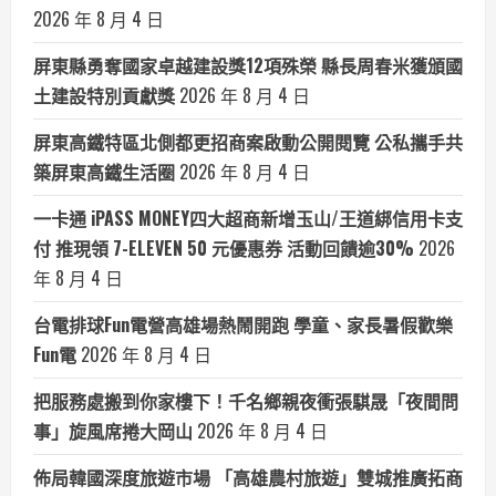
2026 年 8 月 4 日
屏東縣勇奪國家卓越建設獎12項殊榮 縣長周春米獲頒國
土建設特別貢獻獎
2026 年 8 月 4 日
屏東高鐵特區北側都更招商案啟動公開閱覽 公私攜手共
築屏東高鐵生活圈
2026 年 8 月 4 日
一卡通 iPASS MONEY四大超商新增玉山/王道綁信用卡支
付 推現領 7-ELEVEN 50 元優惠券 活動回饋逾30%
2026
年 8 月 4 日
台電排球Fun電營高雄場熱鬧開跑 學童、家長暑假歡樂
Fun電
2026 年 8 月 4 日
把服務處搬到你家樓下！千名鄉親夜衝張騏晟「夜間問
事」旋風席捲大岡山
2026 年 8 月 4 日
佈局韓國深度旅遊市場 「高雄農村旅遊」雙城推廣拓商