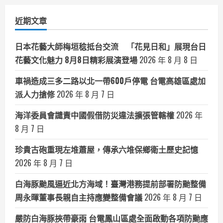
類
近期文章
日本花藝大師梅垣稔抵台交流 「花見日和」展現台日
花藝文化魅力 8月8日精彩展演登場
2026 年 8 月 8 日
車禍造成三多二路以北一帶600戶停電 台電高雄區處加
派人力搶修
2026 年 8 月 7 日
海洋委員會譴責中國假借防災違法擴張管轄權
2026 年
8 月 7 日
珍貴古砲重現左堆蕭屋，傳承六堆保鄉衛土歷史記憶
2026 年 8 月 7 日
白海豚颱風逼近北方海域！臺灣港務提前部署防颱整備
周永暉董事長親自主持應變整備會議
2026 年 8 月 7 日
嚴防白海豚挾帶豪雨 台電鳳山區處全面啟動各項防颱應