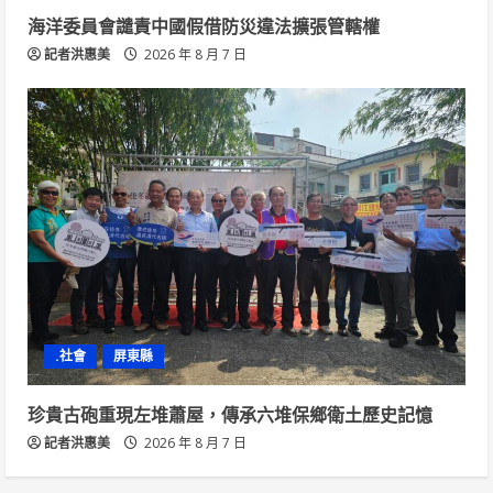
海洋委員會譴責中國假借防災違法擴張管轄權
記者洪惠美
2026 年 8 月 7 日
.社會
屏東縣
珍貴古砲重現左堆蕭屋，傳承六堆保鄉衛土歷史記憶
記者洪惠美
2026 年 8 月 7 日