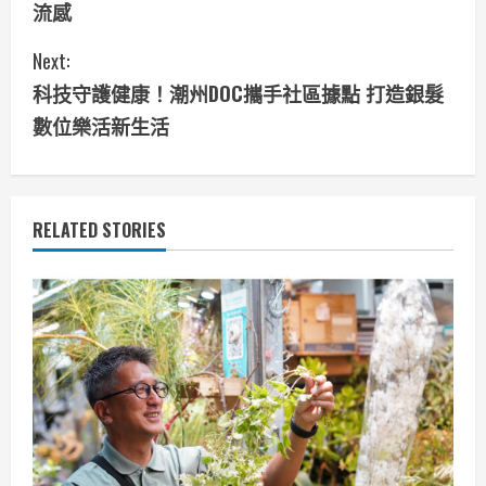
流感
n
Next:
t
科技守護健康！潮州DOC攜手社區據點 打造銀髮
i
數位樂活新生活
n
u
RELATED STORIES
e
R
e
a
d