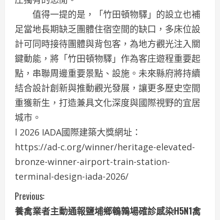
值得一提的是，「竹田頓物驛」的設立也補
足當地長期缺乏團體住宿空間的缺口，多床位設
計可同時接待團體與背包客，為地方觀光注入關
鍵動能，將「竹田頓物驛」作為客庄遊程重要起
點，串聯周邊重要景點、設施。未來縣府將持續
結合設計創新與推動觀光發展，讓更多歷史空間
重獲新生，打造兼具文化深度與國際視野的宜居
城市。
l 2026 IADA國際建築大獎網址：
https://ad-c.org/winner/heritage-elevated-
bronze-winner-airport-train-station-
terminal-design-iada-2026/
C
Previous:
養禽業者主動通報鹽埔鄉鵪鶉場確診感染H5N1禽
o