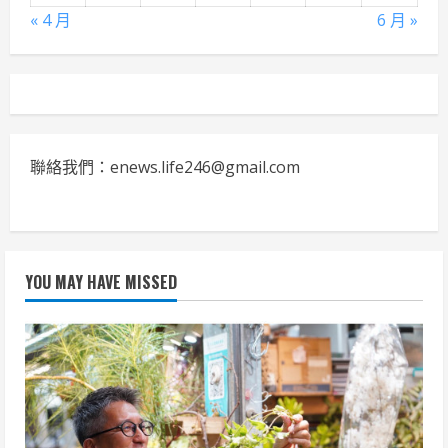
« 4 月
6 月 »
聯絡我們：enews.life246@gmail.com
YOU MAY HAVE MISSED