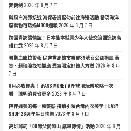
變機制
2026 年 8 月 7 日
颱風白海豚接近 海保署提醒勿前往海邊活動 發現海洋
廢棄物可透過MDCN通報
2026 年 8 月 7 日
跨國青訪續情誼！日本熊本縣青少年大使交流團造訪高
雄仁武
2026 年 8 月 7 日
暑期血庫拉警報 民進黨高雄市黨部89號召公益捐血 黃
捷、賴瑞隆挽袖響應 豐富限定好禮大方送
2026 年 8 月
7 日
8月必收優惠！ iPASS MONEY APP吃喝玩樂攻略一次
看 聰明消費省更多
2026 年 8 月 7 日
陪伴妳美的每一種姿態 持續引領台灣內衣美學！EASY
SHOP 26週年生日快樂
2026 年 8 月 7 日
高雄郵局「88節父愛如山 感恩傳情」活動
2026 年 8 月