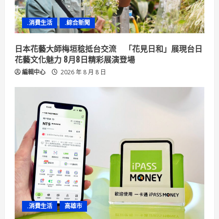
i
n
.消費生活
.綜合新聞
g
日本花藝大師梅垣稔抵台交流 「花見日和」展現台日
花藝文化魅力 8月8日精彩展演登場
編輯中心
2026 年 8 月 8 日
.消費生活
高雄市