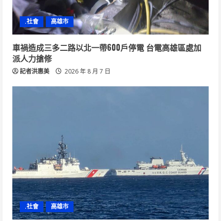
.社會
高雄市
車禍造成三多二路以北一帶600戶停電 台電高雄區處加
派人力搶修
記者洪惠美
2026 年 8 月 7 日
.社會
高雄市