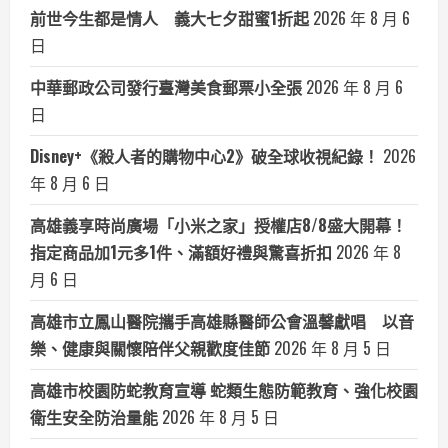
前世今生都是情人 義大七夕甜蜜1折起
2026 年 8 月 6
日
中華郵政公司發行臺灣美食郵票小全張
2026 年 8 月 6
日
Disney+《殺人者的購物中心2》破全球收視紀錄！
2026
年 8 月 6 日
高雄義享時尚廣場「小米之家」授權店8/8盛大開幕！
指定商品加1元多1件、滿額好禮與驚喜折扣
2026 年 8
月 6 日
高雄市立鳳山醫院攜手高雄縣醫師公會溫馨獻唱 以音
樂、健康與關懷陪伴父親歡度佳節
2026 年 8 月 5 日
高雄市校園防蛇教育宣導 蛇類生態防範教育、強化校園
衛生安全防治量能
2026 年 8 月 5 日