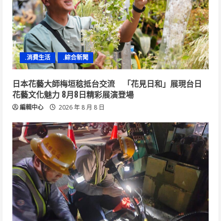
.消費生活
.綜合新聞
日本花藝大師梅垣稔抵台交流 「花見日和」展現台日
花藝文化魅力 8月8日精彩展演登場
編輯中心
2026 年 8 月 8 日