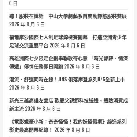
6 日
聽！服裝在說話 中山大學劇藝系首度動靜態服裝雙展
2026 年 8 月 6 日
福爾摩沙國際七人制足球錦標賽開幕 打造亞洲青少年
足球交流重要平台
2026 年 8 月 6 日
高雄洲際七夕限定企劃串聯款待心意 「時光郵驛．情深
傳遞」傳情任務即日開跑
2026 年 8 月 6 日
潮流、舒適同時在線！JINS 俐落摩登系列8/6全新上市
2026 年 8 月 6 日
新光三越高雄左營店 歡慶父親節科技送禮、體驗消費成
新主流
2026 年 8 月 6 日
《電影蠟筆小新：奇奇怪怪！我的妖怪假期》締造系列
影史最高開票紀錄！
2026 年 8 月 6 日