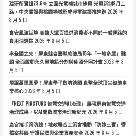
建研所實證73.6％ 立面光電補城市綠電 光電新制8月上
路，中央實證與桃園場域形成淨零建築推進鏈
2026 年
8 月 5 日
食安風波延燒 高雄大遠百提供消費者不同於一般通路的
食用油選擇
2026 年 8 月 5 日
率全國之先！屏東縣自籌縣款破局15年「一地多屋」難
題 全面啟動永久屋地籍分割與使照分照計畫
2026 年 8
月 5 日
飛躍萬里圓夢！屏東學子啟航德國 直擊全球頂尖綠能車
業核心
2026 年 8 月 5 日
「NEXT PINGTUNG 智慧交通AI治理」 展現屏東智慧交通
治理成果，以AI開啟城市治理新紀元
2026 年 8 月 5 日
產官攜手築防線！地政聯合工策會推動「防詐三寶」暨
檔案共展 守護民眾與企業資產安全
2026 年 8 月 5 日