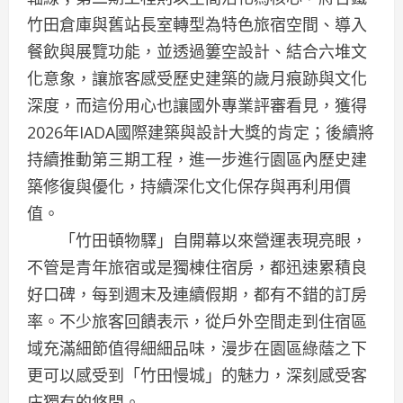
竹田倉庫與舊站長室轉型為特色旅宿空間、導入
餐飲與展覽功能，並透過簍空設計、結合六堆文
化意象，讓旅客感受歷史建築的歲月痕跡與文化
深度，而這份用心也讓國外專業評審看見，獲得
2026年IADA國際建築與設計大獎的肯定；後續將
持續推動第三期工程，進一步進行園區內歷史建
築修復與優化，持續深化文化保存與再利用價
值。
「竹田頓物驛」自開幕以來營運表現亮眼，
不管是青年旅宿或是獨棟住宿房，都迅速累積良
好口碑，每到週末及連續假期，都有不錯的訂房
率。不少旅客回饋表示，從戶外空間走到住宿區
域充滿細節值得細細品味，漫步在園區綠蔭之下
更可以感受到「竹田慢城」的魅力，深刻感受客
庄獨有的悠閒。