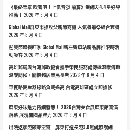
《最終樂章 吹響吧！上低音號 前篇》獲網友4.4星好評
推薦！
2026 年 8 月 4 日
Global Mall屏東市搶攻父親節商機 人氣餐廳祭組合套餐
2026 年 8 月 4 日
迎雙節聚餐旺季 Global Mall新左營車站新品牌推限時活
動吸客
2026 年 8 月 4 日
高雄郵局與台灣郵政協會攜手榮民服務處傳遞溫暖傳遞
溫暖問候，關懷獨居榮民長者
2026 年 8 月 4 日
華夏路變壓器線路負載過高 台電高雄區處立即搶修
2026 年 8 月 4 日
屏東好味魅力持續發酵！ 2026台灣美食展屏東館圓滿
落幕 展現南國品牌力
2026 年 8 月 4 日
出院返家照顧零空窗 屏東打造長照3.0無縫照護網