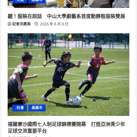
聽！服裝在說話 中山大學劇藝系首度動靜態服裝雙展
記者洪惠美
2026 年 8 月 6 日
.社會
高雄市
福爾摩沙國際七人制足球錦標賽開幕 打造亞洲青少年
足球交流重要平台