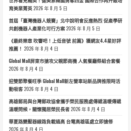
世界看見輔英！健美系韓國勇奪四金 國際合作再升級培
育美業菁英
2026 年 8 月 5 日
首屆「臺灣機器人競賽」北中說明會反應熱烈 促產學研
共創機器人產業化可行方案
2026 年 8 月 5 日
《最終樂章 吹響吧！上低音號 前篇》獲網友4.4星好評
推薦！
2026 年 8 月 4 日
Global Mall屏東市搶攻父親節商機 人氣餐廳祭組合套餐
2026 年 8 月 4 日
迎雙節聚餐旺季 Global Mall新左營車站新品牌推限時活
動吸客
2026 年 8 月 4 日
高雄郵局與台灣郵政協會攜手榮民服務處傳遞溫暖傳遞
溫暖問候，關懷獨居榮民長者
2026 年 8 月 4 日
華夏路變壓器線路負載過高 台電高雄區處立即搶修
2026 年 8 月 4 日