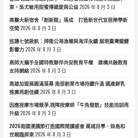
東，吳尤敏用甜蜜傳遞愛與公益
2026 年 8 月 3 日
高醫大新宿舍「創新館」落成 打造新世代宜居樂學新
空間
2026 年 8 月 3 日
巡護七號啟航：捍衛公海漁權與海洋永續 展現臺灣關鍵
影響力
2026 年 8 月 3 日
高師大攜手全國特教夥伴共促教育平權 建構共融教育
支持網絡
2026 年 8 月 3 日
高雄加盟展圓滿落幕 南部創業市場持續升溫 國產鮮乳
推廣再創佳績
2026 年 8 月 3 日
因應按摩市場競爭.視障按摩師「牛角撥筋」技能培訓再
升級
2026 年 8 月 3 日
2026南國漫讀節打造國際閱讀盛會 萬城目學、妹島和
世親臨屏東
2026 年 8 月 3 日