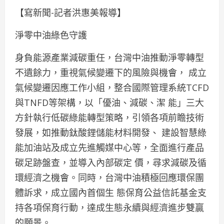
【寫新聞-記者洪惠美報導】
淨零中油綠色守護
身負能源產業減碳重任，台灣中油推動淨零轉型
不遺餘力，重視氣候變遷下的風險與機會， 成立
氣候變遷因應工作小組，整合國際管理系統TCFD
與TNFD等架構，以「優油、減碳、潔 能」三大
方針執行低碳綠能轉型策略，引領各項前瞻技術
發展，如推動鈦酸鋰儲能材料開發、 建設智慧綠
能加油站及成立先進觸媒中心等，全面進行產品
碳足跡盤查，並導入內部碳定 價，尋求減碳及循
環經濟之機會。同時，台灣中油積極回應環保團
體訴求，成立國內首個生 態保育公益信託基金支
持各項保育行動，達成生態永續與經濟進步雙贏
的願景。