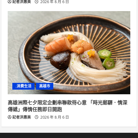
記者洪惠美
2026 年 8 月 6 日
.消費生活
高雄市
高雄洲際七夕限定企劃串聯款待心意 「時光郵驛．情深
傳遞」傳情任務即日開跑
記者洪惠美
2026 年 8 月 6 日