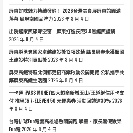
屏東好味魅力持續發酵！ 2026台灣美食展屏東館圓滿
落幕 展現南國品牌力
2026 年 8 月 4 日
出院返家照顧零空窗 屏東打造長照3.0無縫照護網
2026 年 8 月 4 日
屏東縣勇奪國家卓越建設獎12項殊榮 縣長周春米獲頒國
土建設特別貢獻獎
2026 年 8 月 4 日
屏東高鐵特區北側都更招商案啟動公開閱覽 公私攜手共
築屏東高鐵生活圈
2026 年 8 月 4 日
一卡通 iPASS MONEY四大超商新增玉山/王道綁信用卡支
付 推現領 7-ELEVEN 50 元優惠券 活動回饋逾30%
2026
年 8 月 4 日
台電排球Fun電營高雄場熱鬧開跑 學童、家長暑假歡樂
Fun電
2026 年 8 月 4 日