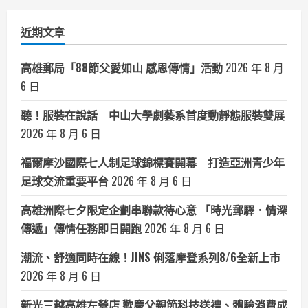
分
類
近期文章
高雄郵局「88節父愛如山 感恩傳情」活動
2026 年 8 月
6 日
聽！服裝在說話 中山大學劇藝系首度動靜態服裝雙展
2026 年 8 月 6 日
福爾摩沙國際七人制足球錦標賽開幕 打造亞洲青少年
足球交流重要平台
2026 年 8 月 6 日
高雄洲際七夕限定企劃串聯款待心意 「時光郵驛．情深
傳遞」傳情任務即日開跑
2026 年 8 月 6 日
潮流、舒適同時在線！JINS 俐落摩登系列8/6全新上市
2026 年 8 月 6 日
新光三越高雄左營店 歡慶父親節科技送禮、體驗消費成