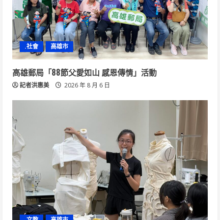
.社會
高雄市
高雄郵局「88節父愛如山 感恩傳情」活動
記者洪惠美
2026 年 8 月 6 日
.文教
高雄市