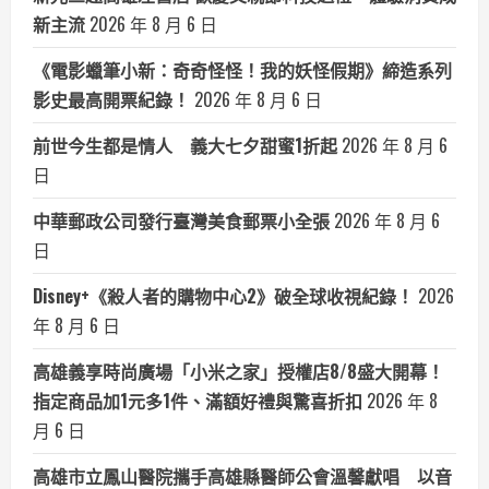
新主流
2026 年 8 月 6 日
《電影蠟筆小新：奇奇怪怪！我的妖怪假期》締造系列
影史最高開票紀錄！
2026 年 8 月 6 日
前世今生都是情人 義大七夕甜蜜1折起
2026 年 8 月 6
日
中華郵政公司發行臺灣美食郵票小全張
2026 年 8 月 6
日
Disney+《殺人者的購物中心2》破全球收視紀錄！
2026
年 8 月 6 日
高雄義享時尚廣場「小米之家」授權店8/8盛大開幕！
指定商品加1元多1件、滿額好禮與驚喜折扣
2026 年 8
月 6 日
高雄市立鳳山醫院攜手高雄縣醫師公會溫馨獻唱 以音