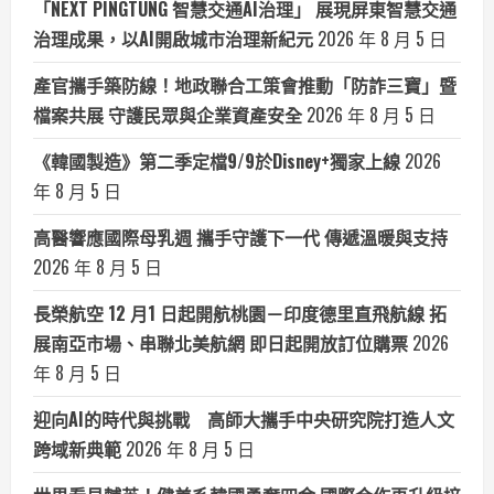
「NEXT PINGTUNG 智慧交通AI治理」 展現屏東智慧交通
治理成果，以AI開啟城市治理新紀元
2026 年 8 月 5 日
產官攜手築防線！地政聯合工策會推動「防詐三寶」暨
檔案共展 守護民眾與企業資產安全
2026 年 8 月 5 日
《韓國製造》第二季定檔9/9於Disney+獨家上線
2026
年 8 月 5 日
高醫響應國際母乳週 攜手守護下一代 傳遞溫暖與支持
2026 年 8 月 5 日
長榮航空 12 月1 日起開航桃園－印度德里直飛航線 拓
展南亞市場、串聯北美航網 即日起開放訂位購票
2026
年 8 月 5 日
迎向AI的時代與挑戰 高師大攜手中央研究院打造人文
跨域新典範
2026 年 8 月 5 日