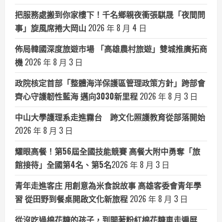
把服務處搬到你家樓下！千名鄉親夜衝張騏晟「夜間問
事」旋風席捲大岡山
2026 年 8 月 4 日
佈局韓國深度旅遊市場 「高雄農村旅遊」雙城推廣拓商
機
2026 年 8 月 3 日
政院核定首部「整體海洋保護區管理政策方針」跨部會
齊心守護韌性藍海 邁向3030新里程
2026 年 8 月 3 日
中山大學護理系走進霧台 跨文化照護教育從部落開始
2026 年 8 月 3 日
耀眼高餐！第56屆全國技能競賽 高餐大附中勇奪「旅
館接待」全國第4名、第5名​
2026 年 8 月 3 日
青年走進客庄 用創意為米食說故事 高雄客委會青年學
習 從田野到餐桌開啟文化新旅程
2026 年 8 月 3 日
從沒吃過棉花糖的孩子，到開著粉紅棉花糖車走遍屏