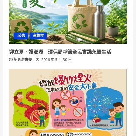
a
d
i
.公告
高雄市
n
迎立夏．護澎湖 環保局呼籲全民實踐永續生活
g
記者洪惠美
2026 年 5 月 30 日