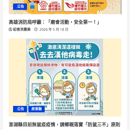
.公告
高雄消防局呼籲：「廟會活動，安全第一！」
記者洪惠美
2026 年 5 月 18 日
.公告
屏東縣
澎湖縣目前無鼠疫疫情，請鄉親落實「防鼠三不」原則