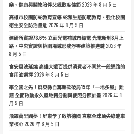
樂、健康與關懷陪伴父親歡度佳節
2026 年 8 月 5 日
高雄市校園防蛇教育宣導 蛇類生態防範教育、強化校園
衛生安全防治量能
2026 年 8 月 5 日
建研所實證73.6％ 立面光電補城市綠電 光電新制8月上
路，中央實證與桃園場域形成淨零建築推進鏈
2026 年
8 月 5 日
食安風波延燒 高雄大遠百提供消費者不同於一般通路的
食用油選擇
2026 年 8 月 5 日
率全國之先！屏東縣自籌縣款破局15年「一地多屋」難
題 全面啟動永久屋地籍分割與使照分照計畫
2026 年 8
月 5 日
飛躍萬里圓夢！屏東學子啟航德國 直擊全球頂尖綠能車
業核心
2026 年 8 月 5 日