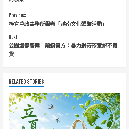
C
Previous:
梓官戶政事務所舉辦「越南文化體驗活動」
o
Next:
n
公園爆傷害案 前鎮警方：暴力對待孩童絕不寬
t
貸
i
n
RELATED STORIES
u
e
R
e