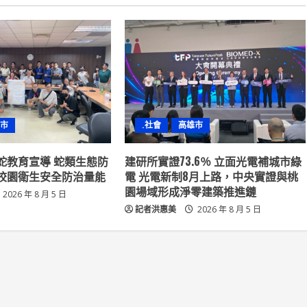
市
.社會
高雄市
蛇教育宣導 蛇類生態防
建研所實證73.6％ 立面光電補城市綠
校園衛生安全防治量能
電 光電新制8月上路，中央實證與桃
園場域形成淨零建築推進鏈
2026 年 8 月 5 日
記者洪惠美
2026 年 8 月 5 日