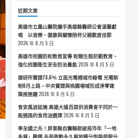
類
近期文章
高雄市立鳳山醫院攜手高雄縣醫師公會溫馨獻
唱 以音樂、健康與關懷陪伴父親歡度佳節
2026 年 8 月 5 日
高雄市校園防蛇教育宣導 蛇類生態防範教育、
強化校園衛生安全防治量能
2026 年 8 月 5 日
建研所實證73.6％ 立面光電補城市綠電 光電新
制8月上路，中央實證與桃園場域形成淨零建
築推進鏈
2026 年 8 月 5 日
食安風波延燒 高雄大遠百提供消費者不同於一
般通路的食用油選擇
2026 年 8 月 5 日
率全國之先！屏東縣自籌縣款破局15年「一地
多屋」難題 全面啟動永久屋地籍分割與使照分