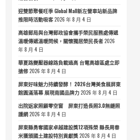
迎雙節聚餐旺季 Global Mall新左營車站新品牌
推限時活動吸客
2026 年 8 月 4 日
高雄郵局與台灣郵政協會攜手榮民服務處傳遞
溫暖傳遞溫暖問候，關懷獨居榮民長者
2026
年 8 月 4 日
華夏路變壓器線路負載過高 台電高雄區處立即
搶修
2026 年 8 月 4 日
屏東好味魅力持續發酵！ 2026台灣美食展屏東
館圓滿落幕 展現南國品牌力
2026 年 8 月 4 日
出院返家照顧零空窗 屏東打造長照3.0無縫照
護網
2026 年 8 月 4 日
屏東縣勇奪國家卓越建設獎12項殊榮 縣長周春
米獲頒國土建設特別貢獻獎
2026 年 8 月 4 日