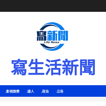
寫生活新聞
.影視娛樂
.達人
.政治
.公告