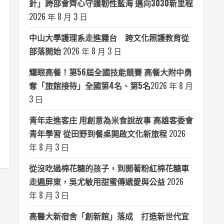
針」跨部會齊心守護韌性藍海 邁向3030新里程
2026 年 8 月 3 日
中山大學護理系走進霧台 跨文化照護教育從
部落開始
2026 年 8 月 3 日
耀眼高餐！第56屆全國技能競賽 高餐大附中勇
奪「旅館接待」全國第4名、第5名​
2026 年 8 月
3 日
青年走進客庄 用創意為米食說故事 高雄客委會
青年學習 從田野到餐桌開啟文化新旅程
2026
年 8 月 3 日
從沒吃過棉花糖的孩子，到開著粉紅棉花糖車
走遍屏東，吳尤敏用甜蜜傳遞愛與公益
2026
年 8 月 3 日
高醫大新宿舍「創新館」落成 打造新世代宜