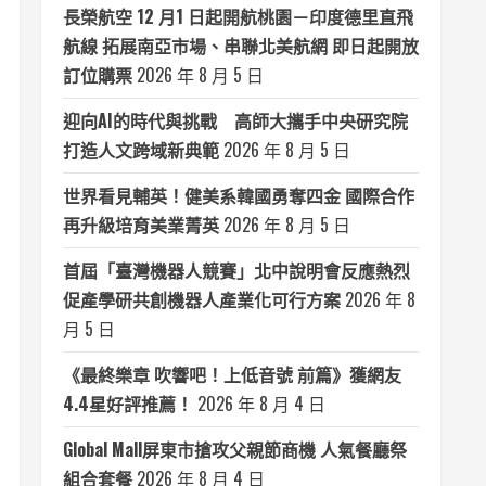
長榮航空 12 月1 日起開航桃園－印度德里直飛
航線 拓展南亞市場、串聯北美航網 即日起開放
訂位購票
2026 年 8 月 5 日
迎向AI的時代與挑戰 高師大攜手中央研究院
打造人文跨域新典範
2026 年 8 月 5 日
世界看見輔英！健美系韓國勇奪四金 國際合作
再升級培育美業菁英
2026 年 8 月 5 日
首屆「臺灣機器人競賽」北中說明會反應熱烈
促產學研共創機器人產業化可行方案
2026 年 8
月 5 日
《最終樂章 吹響吧！上低音號 前篇》獲網友
4.4星好評推薦！
2026 年 8 月 4 日
Global Mall屏東市搶攻父親節商機 人氣餐廳祭
組合套餐
2026 年 8 月 4 日