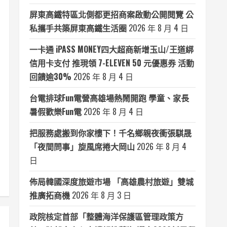
屏東高鐵特區北側都更招商案啟動公開閱覽 公
私攜手共築屏東高鐵生活圈
2026 年 8 月 4 日
一卡通 iPASS MONEY四大超商新增玉山/王道綁
信用卡支付 推現領 7-ELEVEN 50 元優惠券 活動
回饋逾30%
2026 年 8 月 4 日
台電排球Fun電營高雄場熱鬧開跑 學童、家長
暑假歡樂Fun電
2026 年 8 月 4 日
把服務處搬到你家樓下！千名鄉親夜衝張騏晟
「夜間問事」旋風席捲大岡山
2026 年 8 月 4
日
佈局韓國深度旅遊市場 「高雄農村旅遊」雙城
推廣拓商機
2026 年 8 月 3 日
政院核定首部「整體海洋保護區管理政策方