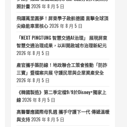
照計畫
2026 年 8 月 5 日
飛躍萬里圓夢！屏東學子啟航德國 直擊全球頂
尖綠能車業核心
2026 年 8 月 5 日
「NEXT PINGTUNG 智慧交通AI治理」 展現屏東
智慧交通治理成果，以AI開啟城市治理新紀元
2026 年 8 月 5 日
產官攜手築防線！地政聯合工策會推動「防詐
三寶」暨檔案共展 守護民眾與企業資產安全
2026 年 8 月 5 日
《韓國製造》第二季定檔9/9於Disney+獨家上
線
2026 年 8 月 5 日
高醫響應國際母乳週 攜手守護下一代 傳遞溫暖
與支持
2026 年 8 月 5 日