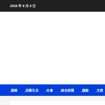
Skip
2026 年 8 月 6 日
to
content
.頭條
.消費生活
.社會
.綜合新聞
.運動
.文教