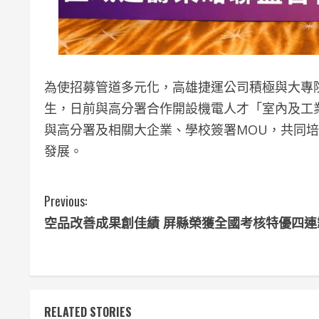
為使招募管道多元化，高雄捷運公司積極與大專
生，日前與高分署合作開設機電人才「室內及工
與高分署及相關大企業、學校簽署MOU，共同
發展。
C
Previous:
空品改善成果創佳績 屏縣榮獲全國考核特優四連
o
n
t
RELATED STORIES