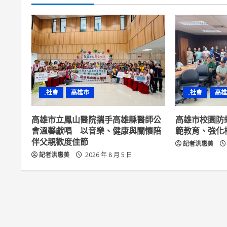
i
n
u
e
R
.社會
高雄市
.社會
高雄
e
高雄市立鳳山醫院攜手高雄縣醫師公
高雄市校園防
a
會溫馨獻唱 以音樂、健康與關懷陪
範教育、強化
伴父親歡度佳節
記者洪惠美
d
記者洪惠美
2026 年 8 月 5 日
i
n
g