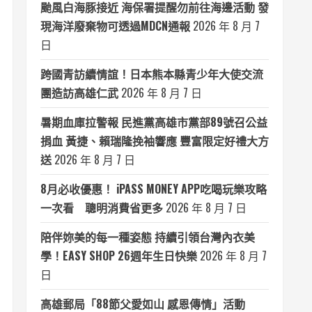
颱風白海豚接近 海保署提醒勿前往海邊活動 發
現海洋廢棄物可透過MDCN通報
2026 年 8 月 7
日
跨國青訪續情誼！日本熊本縣青少年大使交流
團造訪高雄仁武
2026 年 8 月 7 日
暑期血庫拉警報 民進黨高雄市黨部89號召公益
捐血 黃捷、賴瑞隆挽袖響應 豐富限定好禮大方
送
2026 年 8 月 7 日
8月必收優惠！ iPASS MONEY APP吃喝玩樂攻略
一次看 聰明消費省更多
2026 年 8 月 7 日
陪伴妳美的每一種姿態 持續引領台灣內衣美
學！EASY SHOP 26週年生日快樂
2026 年 8 月 7
日
高雄郵局「88節父愛如山 感恩傳情」活動