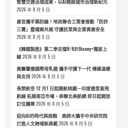
智慧交通治理成果，以AI開啟城市治理新紀元
2026 年 8 月 5 日
產官攜手築防線！地政聯合工策會推動「防詐
三寶」暨檔案共展 守護民眾與企業資產安全
2026 年 8 月 5 日
《韓國製造》第二季定檔9/9於Disney+獨家上
線
2026 年 8 月 5 日
高醫響應國際母乳週 攜手守護下一代 傳遞溫暖
與支持
2026 年 8 月 5 日
長榮航空 12 月1 日起開航桃園－印度德里直飛
航線 拓展南亞市場、串聯北美航網 即日起開放
訂位購票
2026 年 8 月 5 日
迎向AI的時代與挑戰 高師大攜手中央研究院
打造人文跨域新典範
2026 年 8 月 5 日