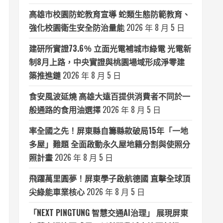
高雄市校園防蛇教育宣導 蛇類生態防範教育、
強化校園衛生安全防治量能
2026 年 8 月 5 日
建研所實證73.6％ 立面光電補城市綠電 光電新
制8月上路，中央實證與桃園場域形成淨零建
築推進鏈
2026 年 8 月 5 日
食安風波延燒 高雄大遠百提供消費者不同於一
般通路的食用油選擇
2026 年 8 月 5 日
率全國之先！屏東縣自籌縣款破局15年「一地
多屋」難題 全面啟動永久屋地籍分割與使照分
照計畫
2026 年 8 月 5 日
飛躍萬里圓夢！屏東學子啟航德國 直擊全球頂
尖綠能車業核心
2026 年 8 月 5 日
「NEXT PINGTUNG 智慧交通AI治理」 展現屏東