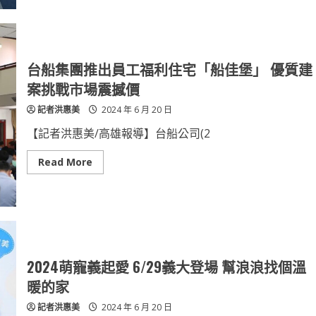
手
響
應
淨
零
排
放
台船集團推出員工福利住宅「船佳堡」 優質建
三
地
案挑戰市場震撼價
能
源
記者洪惠美
2024 年 6 月 20 日
旗
下
三
【記者洪惠美/高雄報導】台船公司(2
地
怪
獸
Read
Read More
電
more
力
about
與
台
京
船
城
集
銀
團
行
推
簽
出
署
員
綠
工
2024萌寵義起愛 6/29義大登場 幫浪浪找個溫
電
福
合
利
暖的家
約
住
宅
記者洪惠美
2024 年 6 月 20 日
「船