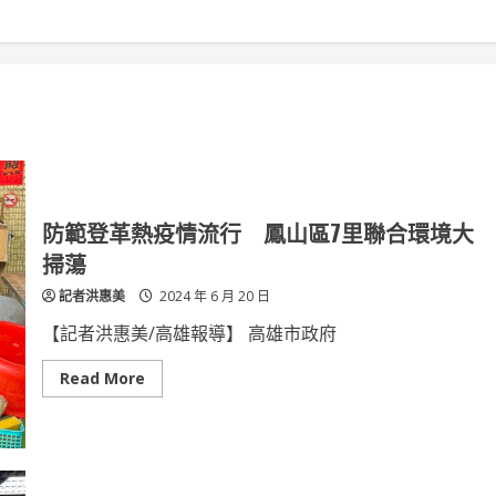
防範登革熱疫情流行 鳳山區7里聯合環境大
掃蕩
記者洪惠美
2024 年 6 月 20 日
【記者洪惠美/高雄報導】 高雄市政府
Read
Read More
more
about
防
範
登
革
熱