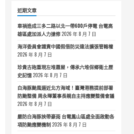
類
近期文章
車禍造成三多二路以北一帶600戶停電 台電高
雄區處加派人力搶修
2026 年 8 月 7 日
海洋委員會譴責中國假借防災違法擴張管轄權
2026 年 8 月 7 日
珍貴古砲重現左堆蕭屋，傳承六堆保鄉衛土歷
史記憶
2026 年 8 月 7 日
白海豚颱風逼近北方海域！臺灣港務提前部署
防颱整備 周永暉董事長親自主持應變整備會議
2026 年 8 月 7 日
嚴防白海豚挾帶豪雨 台電鳳山區處全面啟動各
項防颱應變機制
2026 年 8 月 7 日