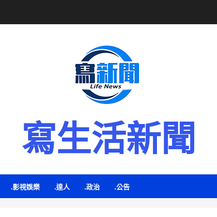
寫生活新聞
.影視娛樂
.達人
.政治
.公告