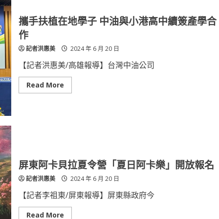
疫
情
流
攜手扶植在地學子 中油與小港高中續簽產學合
行
鳳
作
山
區
記者洪惠美
2024 年 6 月 20 日
7
里
聯
【記者洪惠美/高雄報導】台灣中油公司
合
環
境
Read
Read More
大
more
掃
about
蕩
攜
手
扶
植
在
地
學
子
中
屏東阿卡貝拉夏令營「夏日阿卡樂」開放報名
油
與
記者洪惠美
2024 年 6 月 20 日
小
港
高
【記者李祖東/屏東報導】屏東縣政府今
中
續
簽
Read
Read More