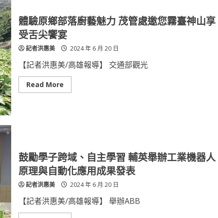
社
三
味-
體驗原鄉部落廚藝魅力 茂管處邀您霧臺神山享
展
高
受舌尖饗宴
雄
茂
記者洪惠美
2024 年 6 月 20 日
林
特
展》
【記者洪惠美/高雄報導】 交通部觀光
揭
開
茂
Read
Read More
林
more
面
about
紗
體
展
驗
現
原
特
鄉
殊
部
景
落
觀
廚
文
藝
鼓勵學子跨域、自主學習 輔英舉辦工業機器人
化
魅
力
原理與自動化應用成果發表
茂
管
記者洪惠美
2024 年 6 月 20 日
處
邀
您
【記者洪惠美/高雄報導】 舉辦ABB
霧
臺