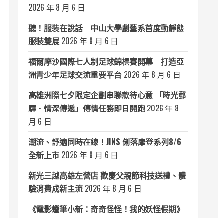
2026 年 8 月 6 日
聽！服裝在說話 中山大學劇藝系首度動靜態
服裝雙展
2026 年 8 月 6 日
福爾摩沙國際七人制足球錦標賽開幕 打造亞
洲青少年足球交流重要平台
2026 年 8 月 6 日
高雄洲際七夕限定企劃串聯款待心意 「時光郵
驛．情深傳遞」傳情任務即日開跑
2026 年 8
月 6 日
潮流、舒適同時在線！JINS 俐落摩登系列8/6
全新上市
2026 年 8 月 6 日
新光三越高雄左營店 歡慶父親節科技送禮、體
驗消費成新主流
2026 年 8 月 6 日
《電影蠟筆小新：奇奇怪怪！我的妖怪假期》