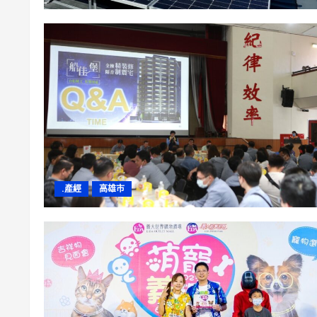
.產經
高雄市