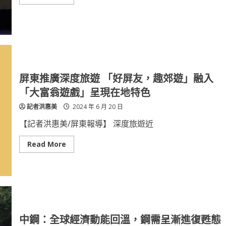
產
more
學
about
合
屏
作
東
阿
卡
貝
拉
夏
令
營
屏東推廣深度旅遊 「好屏友，趣郊遊」融入
「夏
日
「大富翁遊戲」呈現在地特色
阿
卡
記者洪惠美
2024 年 6 月 20 日
樂」
開
放
【記者洪惠美/屏東報導】 深度旅遊近
報
名
Read
Read More
more
about
屏
東
推
廣
深
度
旅
遊
中鋼：全球經濟動能回溫，鋼需呈漸進復甦態
「好