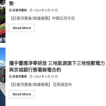
屏
勢
友，
趣
記者洪惠美
2024 年 6 月 20 日
郊
遊」
融
【記者洪惠美/高雄報導】中鋼公司今召
入
「大
富
Read
Read More
翁
more
遊
about
戲」
中
呈
鋼：
現
全
在
球
地
經
特
濟
色
動
能
攜手響應淨零排放 三地能源旗下三地怪獸電力
回
溫，
與京城銀行簽署綠電合約
鋼
需
記者洪惠美
2024 年 6 月 20 日
呈
漸
進
【記者洪惠美/高雄報導】 亞馬遜宣布
復
甦
態
Read
Read More
勢
more
about
攜