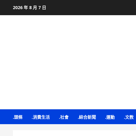
Skip
2026 年 8 月 7 日
to
content
.頭條
.消費生活
.社會
.綜合新聞
.運動
.文教