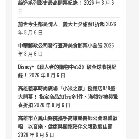
締造系列影史最高開票紀錄！
2026 年 8 月 6
日
前世今生都是情人 義大七夕甜蜜1折起
2026
年 8 月 6 日
中華郵政公司發行臺灣美食郵票小全張
2026
年 8 月 6 日
Disney+《殺人者的購物中心2》破全球收視紀
錄！
2026 年 8 月 6 日
高雄義享時尚廣場「小米之家」授權店8/8盛
大開幕！ 指定商品加1元多1件、滿額好禮與驚
喜折扣
2026 年 8 月 6 日
高雄市立鳳山醫院攜手高雄縣醫師公會溫馨獻
唱 以音樂、健康與關懷陪伴父親歡度佳節
2026 年 8 月 5 日