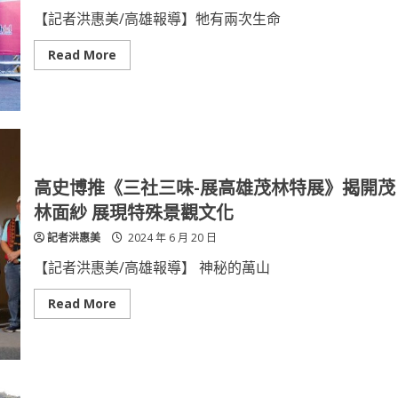
佳
堡」
【記者洪惠美/高雄報導】牠有兩次生命
優
質
建
Read
Read More
案
more
挑
about
戰
2024
市
萌
場
寵
震
義
撼
起
價
愛
6/29
義
高史博推《三社三味-展高雄茂林特展》揭開茂
大
登
林面紗 展現特殊景觀文化
場
幫
記者洪惠美
2024 年 6 月 20 日
浪
浪
找
【記者洪惠美/高雄報導】 神秘的萬山
個
溫
暖
Read
Read More
的
more
家
about
高
史
博
推
《三