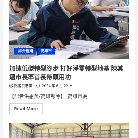
愛
棒
球
隊
超
商
物
資
搬
搬
樂
.綜合新聞
高雄市
暑
假
有
愛
加速低碳轉型腳步 打好淨零轉型地基 陳其
不
孤
邁市長率首長帶頭用功
單
記者洪惠美
2024 年 6 月 22 日
【記者洪惠美/高雄報導】 高雄市為
Read
Read More
more
about
加
速
低
碳