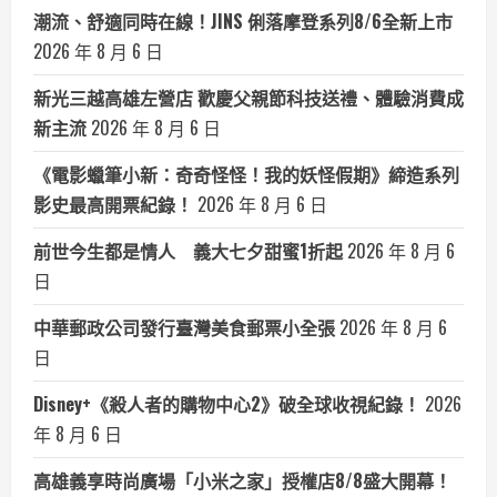
潮流、舒適同時在線！JINS 俐落摩登系列8/6全新上市
2026 年 8 月 6 日
新光三越高雄左營店 歡慶父親節科技送禮、體驗消費成
新主流
2026 年 8 月 6 日
《電影蠟筆小新：奇奇怪怪！我的妖怪假期》締造系列
影史最高開票紀錄！
2026 年 8 月 6 日
前世今生都是情人 義大七夕甜蜜1折起
2026 年 8 月 6
日
中華郵政公司發行臺灣美食郵票小全張
2026 年 8 月 6
日
Disney+《殺人者的購物中心2》破全球收視紀錄！
2026
年 8 月 6 日
高雄義享時尚廣場「小米之家」授權店8/8盛大開幕！