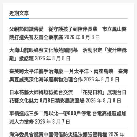
類
近期文章
父親節閱讀傳愛 從守護孩子到陪伴長輩 市立鳳山醫
院打造失智友善全齡家庭
2026 年 8 月 8 日
大崗山龍眼蜂蜜文化節熱鬧開幕 活動限定「蜜汁鹽酥
雞」掀話題
2026 年 8 月 8 日
臺美跨太平洋攜手治海廢 一片太平洋、兩座島嶼 臺灣
與夏威夷深化海洋廢棄物治理合作
2026 年 8 月 8 日
日本花藝大師梅垣稔抵台交流 「花見日和」展現台日
花藝文化魅力 8月8日精彩展演登場
2026 年 8 月 8 日
車禍造成三多二路以北一帶600戶停電 台電高雄區處加
派人力搶修
2026 年 8 月 7 日
海洋委員會譴責中國假借防災違法擴張管轄權
2026 年