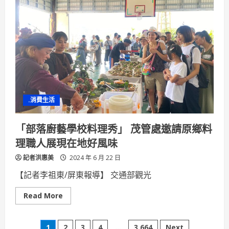
轉
型
腳
步
打
好
淨
零
轉
型
地
基
陳
其
.消費生活
邁
市
長
率
「部落廚藝學校料理秀」 茂管處邀請原鄉料
首
長
理職人展現在地好風味
帶
頭
記者洪惠美
用
2024 年 6 月 22 日
功
【記者李祖東/屏東報導】 交通部觀光
Read
Read More
more
about
「部
落
1
2
3
4
...
3,664
Next