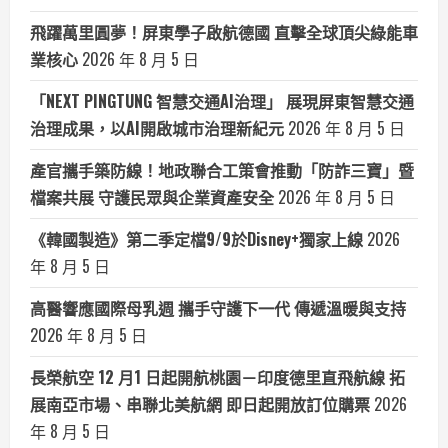
飛躍萬里圓夢！屏東學子啟航德國 直擊全球頂尖綠能車
業核心
2026 年 8 月 5 日
「NEXT PINGTUNG 智慧交通AI治理」 展現屏東智慧交通
治理成果，以AI開啟城市治理新紀元
2026 年 8 月 5 日
產官攜手築防線！地政聯合工策會推動「防詐三寶」暨
檔案共展 守護民眾與企業資產安全
2026 年 8 月 5 日
《韓國製造》第二季定檔9/9於Disney+獨家上線
2026
年 8 月 5 日
高醫響應國際母乳週 攜手守護下一代 傳遞溫暖與支持
2026 年 8 月 5 日
長榮航空 12 月1 日起開航桃園－印度德里直飛航線 拓
展南亞市場、串聯北美航網 即日起開放訂位購票
2026
年 8 月 5 日