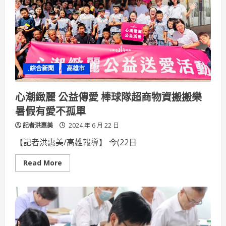
鮮
市
陳
其
邁
邀
民
眾
來
.綜合新聞
高雄市
高
雄
呷
冰
心潮緻麗 公益傳愛 棒球隊超商物資搬搬樂
品
嚐
暑假有愛不孤單
消
暑
記者洪惠美
的
2024 年 6 月 22 日
人
間
【記者洪惠美/高雄報導】 今(22日
美
味
Read
Read More
more
about
心
潮
緻
麗
公
益
傳