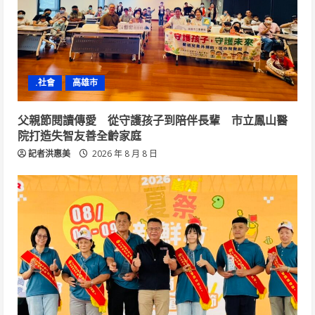
.社會
高雄市
父親節閱讀傳愛 從守護孩子到陪伴長輩 市立鳳山醫
院打造失智友善全齡家庭
記者洪惠美
2026 年 8 月 8 日