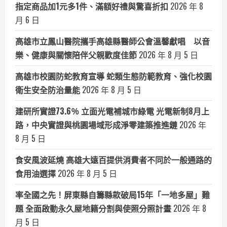
指定商品加1元多1件、滿額好禮與驚喜折扣
2026 年 8
月 6 日
高雄市立鳳山醫院攜手高雄縣醫師公會溫馨獻唱 以音
樂、健康與關懷陪伴父親歡度佳節
2026 年 8 月 5 日
高雄市校園防蛇教育宣導 蛇類生態防範教育、強化校園
衛生安全防治量能
2026 年 8 月 5 日
建研所實證73.6％ 立面光電補城市綠電 光電新制8月上
路，中央實證與桃園場域形成淨零建築推進鏈
2026 年
8 月 5 日
食安風波延燒 高雄大遠百提供消費者不同於一般通路的
食用油選擇
2026 年 8 月 5 日
率全國之先！屏東縣自籌縣款破局15年「一地多屋」難
題 全面啟動永久屋地籍分割與使照分照計畫
2026 年 8
月 5 日