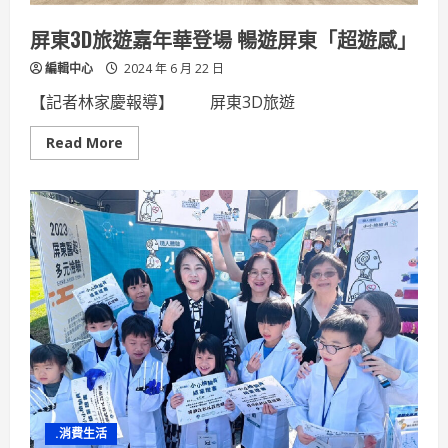
福
屏東3D旅遊嘉年華登場 暢遊屏東「超遊感」
編輯中心
2024 年 6 月 22 日
【記者林家慶報導】 屏東3D旅遊
Read
Read More
more
about
屏
東
3D
旅
遊
嘉
年
華
登
場
暢
遊
屏
東
「超
遊
感」
.消費生活