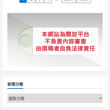
文
廚
藝
章
學
校
料
分
理
秀」
茂
頁
管
處
邀
請
原
鄉
料
理
職
人
展
現
在
地
好
風
味
新聞分類
新
聞
分