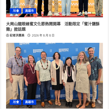
.社會
高雄市
大崗山龍眼蜂蜜文化節熱鬧開幕 活動限定「蜜汁鹽酥
雞」掀話題
記者洪惠美
2026 年 8 月 8 日
.社會
高雄市