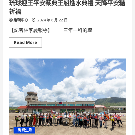
琉球迎王平安祭典王船進水典禮 天降平安糖
祈福
編輯中心
2024 年 6 月 22 日
【記者林家慶報導】 三年一科的琉
Read
Read More
more
about
琉
球
迎
王
平
安
祭
典
王
船
進
水
典
禮
天
降
平
安
.消費生活
糖
祈