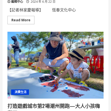
編輯中心
2024 年 6 月 22 日
【記者林家慶報導】 恆春文化中心
Read
Read More
more
about
全
台
最
南
端
藝
文
新
地
標
恆
春
文
化
中
心
民
謠
.消費生活
館
正
式
啟
打造遊戲城市第2場潮州開跑—大人小孩嗨
用