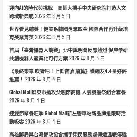
迎向AI的時代與挑戰 高師大攜手中央研究院打造人文
跨域新典範
2026 年 8 月 5 日
世界看見輔英！健美系韓國勇奪四金 國際合作再升級培
育美業菁英
2026 年 8 月 5 日
首屆「臺灣機器人競賽」北中說明會反應熱烈 促產學研
共創機器人產業化可行方案
2026 年 8 月 5 日
《最終樂章 吹響吧！上低音號 前篇》獲網友4.4星好評
推薦！
2026 年 8 月 4 日
Global Mall屏東市搶攻父親節商機 人氣餐廳祭組合套餐
2026 年 8 月 4 日
迎雙節聚餐旺季 Global Mall新左營車站新品牌推限時活
動吸客
2026 年 8 月 4 日
高雄郵局與台灣郵政協會攜手榮民服務處傳遞溫暖傳遞