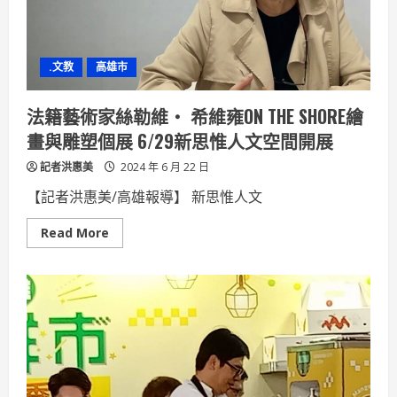
高
雄
大
師
賽
.文教
高雄市
法籍藝術家絲勒維‧ 希維雍ON THE SHORE繪
畫與雕塑個展 6/29新思惟人文空間開展
記者洪惠美
2024 年 6 月 22 日
【記者洪惠美/高雄報導】 新思惟人文
Read
Read More
more
about
法
籍
藝
術
家
絲
勒
維‧
希
維
雍