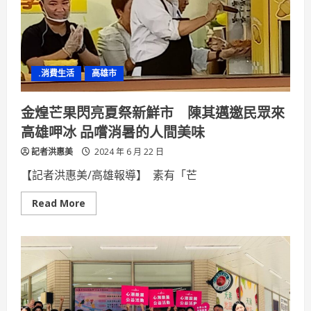
ON
THE
SHORE
繪
畫
與
雕
.消費生活
高雄市
塑
個
展
6/29
金煌芒果閃亮夏祭新鮮市 陳其邁邀民眾來
新
思
高雄呷冰 品嚐消暑的人間美味
惟
人
記者洪惠美
文
2024 年 6 月 22 日
空
間
【記者洪惠美/高雄報導】 素有「芒
開
展
Read
Read More
more
about
金
煌
芒
果
閃
亮
夏
祭
新