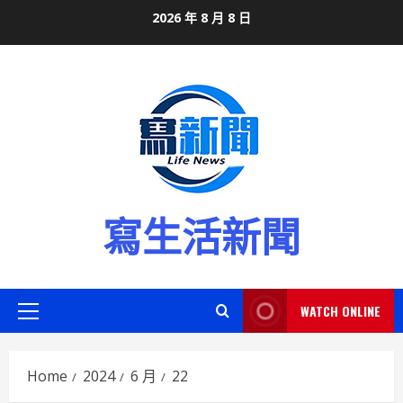
Skip
2026 年 8 月 8 日
to
content
寫生活新聞
WATCH ONLINE
Primary
Menu
Home
2024
6 月
22