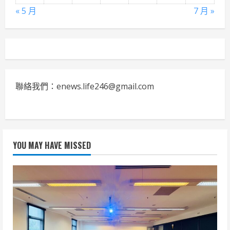
« 5 月
7 月 »
聯絡我們：enews.life246@gmail.com
YOU MAY HAVE MISSED