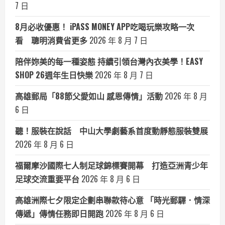
7 日
8月必收優惠！ iPASS MONEY APP吃喝玩樂攻略一次
看 聰明消費省更多
2026 年 8 月 7 日
陪伴妳美的每一種姿態 持續引領台灣內衣美學！EASY
SHOP 26週年生日快樂
2026 年 8 月 7 日
高雄郵局「88節父愛如山 感恩傳情」活動
2026 年 8 月
6 日
聽！服裝在說話 中山大學劇藝系首度動靜態服裝雙展
2026 年 8 月 6 日
福爾摩沙國際七人制足球錦標賽開幕 打造亞洲青少年
足球交流重要平台
2026 年 8 月 6 日
高雄洲際七夕限定企劃串聯款待心意 「時光郵驛．情深
傳遞」傳情任務即日開跑
2026 年 8 月 6 日