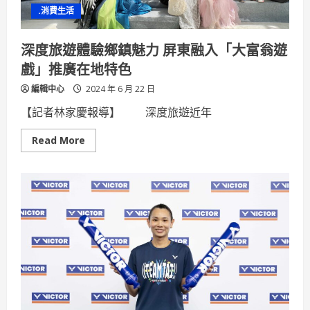
檢
.消費生活
驗
評
鑑
特
深度旅遊體驗鄉鎮魅力 屏東融入「大富翁遊
優
三
戲」推廣在地特色
連
霸
編輯中心
2024 年 6 月 22 日
【記者林家慶報導】 深度旅遊近年
Read
Read More
more
about
深
度
旅
遊
體
驗
鄉
鎮
魅
力
屏
東
融
入
「大