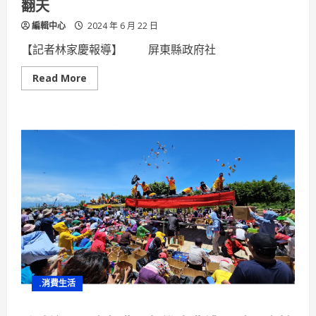
翻天
編輯中心
2024 年 6 月 22 日
【記者林家慶報導】 屏東縣政府社
Read
Read More
more
about
打
造
遊
戲
城
市
第
2
場
潮
州
開
跑
—
大
人
小
孩
.消費生活
嗨
翻
天