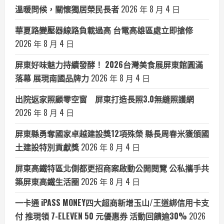
溫暖問候，關懷獨居榮民長者
2026 年 8 月 4 日
華夏路變壓器線路負載過高 台電高雄區處立即搶修
2026 年 8 月 4 日
屏東好味魅力持續發酵！ 2026台灣美食展屏東館圓滿
落幕 展現南國品牌力
2026 年 8 月 4 日
出院返家照顧零空窗 屏東打造長照3.0無縫照護網
2026 年 8 月 4 日
屏東縣勇奪國家卓越建設獎12項殊榮 縣長周春米獲頒國
土建設特別貢獻獎
2026 年 8 月 4 日
屏東高鐵特區北側都更招商案啟動公開閱覽 公私攜手共
築屏東高鐵生活圈
2026 年 8 月 4 日
一卡通 iPASS MONEY四大超商新增玉山/王道綁信用卡支
付 推現領 7-ELEVEN 50 元優惠券 活動回饋逾30%
2026