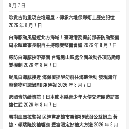
8 月 7 日
珍貴古砲重現左堆蕭屋，傳承六堆保鄉衛土歷史記憶
2026 年 8 月 7 日
白海豚颱風逼近北方海域！臺灣港務提前部署防颱整備
周永暉董事長親自主持應變整備會議
2026 年 8 月 7 日
嚴防白海豚挾帶豪雨 台電鳳山區處全面啟動各項防颱應
變機制
2026 年 8 月 7 日
颱風白海豚接近 海保署提醒勿前往海邊活動 發現海洋
廢棄物可透過MDCN通報
2026 年 8 月 7 日
跨國青訪續情誼！日本熊本縣青少年大使交流團造訪高
雄仁武
2026 年 8 月 7 日
暑期血庫拉警報 民進黨高雄市黨部89號召公益捐血 黃
捷、賴瑞隆挽袖響應 豐富限定好禮大方送
2026 年 8 月