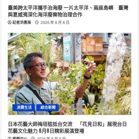
臺美跨太平洋攜手治海廢 一片太平洋、兩座島嶼 臺灣
與夏威夷深化海洋廢棄物治理合作
記者洪惠美
2026 年 8 月 8 日
.消費生活
.綜合新聞
日本花藝大師梅垣稔抵台交流 「花見日和」展現台日
花藝文化魅力 8月8日精彩展演登場
編輯中心
2026 年 8 月 8 日