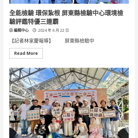
全能檢驗 環保紮根 屏東縣檢驗中心環境檢
驗評鑑特優三連霸
編輯中心
2024 年 6 月 22 日
【記者林家慶報導】 屏東縣檢驗中
Read
Read More
more
about
全
能
檢
驗
環
保
紮
根
屏
東
縣
檢
驗
中
心
環
境