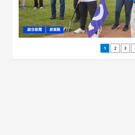
.綜合新聞
屏東縣
文
1
2
3
章
分
頁