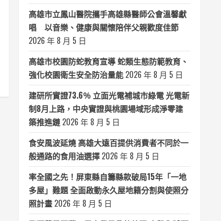
高雄市立鳳山醫院攜手高雄縣醫師公會溫馨獻
唱 以音樂、健康與關懷陪伴父親歡度佳節
2026 年 8 月 5 日
高雄市校園防蛇教育宣導 蛇類生態防範教育、
強化校園衛生安全防治量能
2026 年 8 月 5 日
建研所實證73.6％ 立面光電補城市綠電 光電新
制8月上路，中央實證與桃園場域形成淨零建
築推進鏈
2026 年 8 月 5 日
食安風波延燒 高雄大遠百提供消費者不同於一
般通路的食用油選擇
2026 年 8 月 5 日
率全國之先！屏東縣自籌縣款破局15年「一地
多屋」難題 全面啟動永久屋地籍分割與使照分
照計畫
2026 年 8 月 5 日