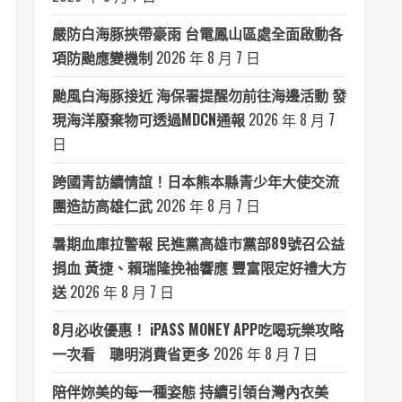
嚴防白海豚挾帶豪雨 台電鳳山區處全面啟動各
項防颱應變機制
2026 年 8 月 7 日
颱風白海豚接近 海保署提醒勿前往海邊活動 發
現海洋廢棄物可透過MDCN通報
2026 年 8 月 7
日
跨國青訪續情誼！日本熊本縣青少年大使交流
團造訪高雄仁武
2026 年 8 月 7 日
暑期血庫拉警報 民進黨高雄市黨部89號召公益
捐血 黃捷、賴瑞隆挽袖響應 豐富限定好禮大方
送
2026 年 8 月 7 日
8月必收優惠！ iPASS MONEY APP吃喝玩樂攻略
一次看 聰明消費省更多
2026 年 8 月 7 日
陪伴妳美的每一種姿態 持續引領台灣內衣美