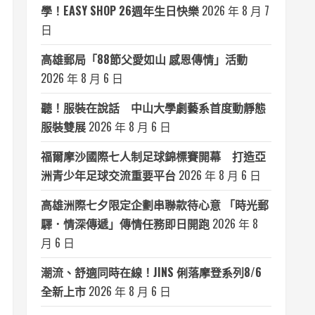
學！EASY SHOP 26週年生日快樂
2026 年 8 月 7
日
高雄郵局「88節父愛如山 感恩傳情」活動
2026 年 8 月 6 日
聽！服裝在說話 中山大學劇藝系首度動靜態
服裝雙展
2026 年 8 月 6 日
福爾摩沙國際七人制足球錦標賽開幕 打造亞
洲青少年足球交流重要平台
2026 年 8 月 6 日
高雄洲際七夕限定企劃串聯款待心意 「時光郵
驛．情深傳遞」傳情任務即日開跑
2026 年 8
月 6 日
潮流、舒適同時在線！JINS 俐落摩登系列8/6
全新上市
2026 年 8 月 6 日