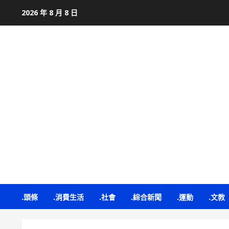
Skip
2026 年 8 月 8 日
to
content
.頭條
.消費生活
.社會
.綜合新聞
.運動
.文教