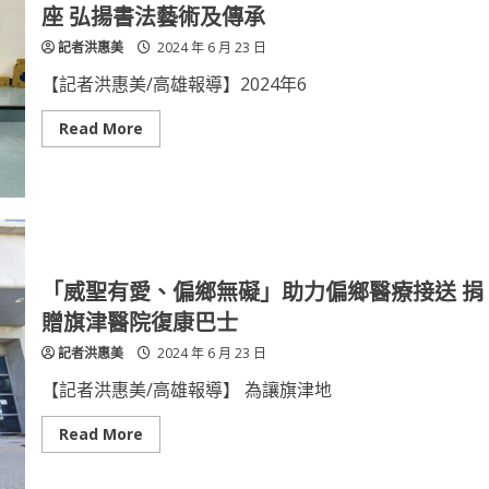
體
座 弘揚書法藝術及傳承
驗
人
記者洪惠美
2024 年 6 月 23 日
工
割
禾
【記者洪惠美/高雄報導】2024年6
還
有
火
Read
Read More
焰
more
蟲
about
(螢
高
火
師
蟲)
大
親
國
子
文
共
系
學
與
課
高
「威聖有愛、偏鄉無礙」助力偏鄉醫療接送 捐
程
市
蘭
贈旗津醫院復康巴士
亭
書
記者洪惠美
2024 年 6 月 23 日
法
學
會
【記者洪惠美/高雄報導】 為讓旗津地
合
辦
書
Read
Read More
法
more
講
about
座
「威