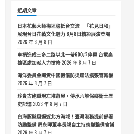
類
近期文章
日本花藝大師梅垣稔抵台交流 「花見日和」
展現台日花藝文化魅力 8月8日精彩展演登場
2026 年 8 月 8 日
車禍造成三多二路以北一帶600戶停電 台電高
雄區處加派人力搶修
2026 年 8 月 7 日
海洋委員會譴責中國假借防災違法擴張管轄權
2026 年 8 月 7 日
珍貴古砲重現左堆蕭屋，傳承六堆保鄉衛土歷
史記憶
2026 年 8 月 7 日
白海豚颱風逼近北方海域！臺灣港務提前部署
防颱整備 周永暉董事長親自主持應變整備會議
2026 年 8 月 7 日