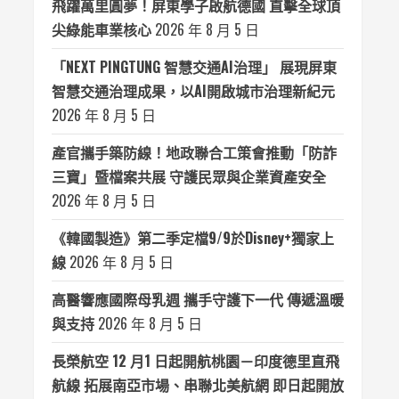
飛躍萬里圓夢！屏東學子啟航德國 直擊全球頂
尖綠能車業核心
2026 年 8 月 5 日
「NEXT PINGTUNG 智慧交通AI治理」 展現屏東
智慧交通治理成果，以AI開啟城市治理新紀元
2026 年 8 月 5 日
產官攜手築防線！地政聯合工策會推動「防詐
三寶」暨檔案共展 守護民眾與企業資產安全
2026 年 8 月 5 日
《韓國製造》第二季定檔9/9於Disney+獨家上
線
2026 年 8 月 5 日
高醫響應國際母乳週 攜手守護下一代 傳遞溫暖
與支持
2026 年 8 月 5 日
長榮航空 12 月1 日起開航桃園－印度德里直飛
航線 拓展南亞市場、串聯北美航網 即日起開放