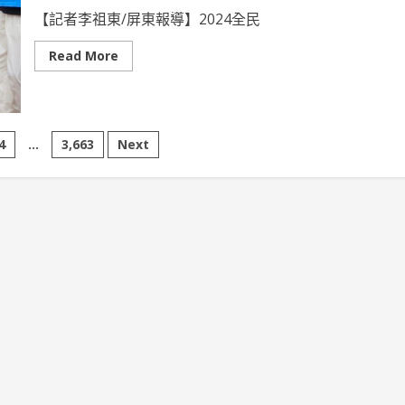
局
表
【記者李祖東/屏東報導】2024全民
支
持
未
Read
Read More
來
more
接
about
力
2024
舉
屏
辦
東
營
全
造
民
4
...
3,663
Next
寵
運
物
動
友
會
善
周
環
縣
境
陪
髮
寶
貝
們
千
歲
槌
敲
出
活
力
與
健
康