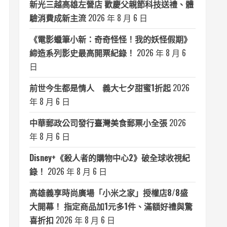
新光三越高雄左營店 歡慶父親節科技送禮、體
驗消費成新主流
2026 年 8 月 6 日
《電影蠟筆小新：奇奇怪怪！我的妖怪假期》
締造系列影史最高開票紀錄！
2026 年 8 月 6
日
前世今生都是情人 義大七夕甜蜜1折起
2026
年 8 月 6 日
中華郵政公司發行臺灣美食郵票小全張
2026
年 8 月 6 日
Disney+《殺人者的購物中心2》破全球收視紀
錄！
2026 年 8 月 6 日
高雄義享時尚廣場「小米之家」授權店8/8盛
大開幕！ 指定商品加1元多1件、滿額好禮與驚
喜折扣
2026 年 8 月 6 日