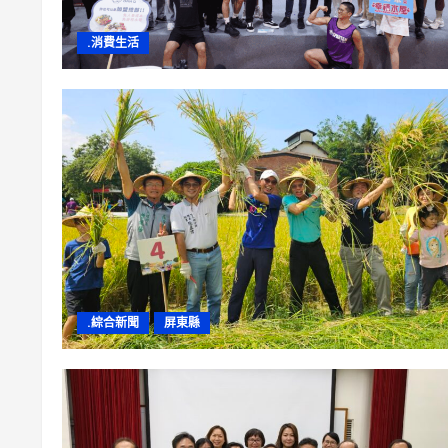
.消費生活
.綜合新聞
屏東縣