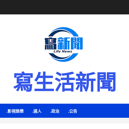
寫生活新聞
.影視娛樂
.達人
.政治
.公告