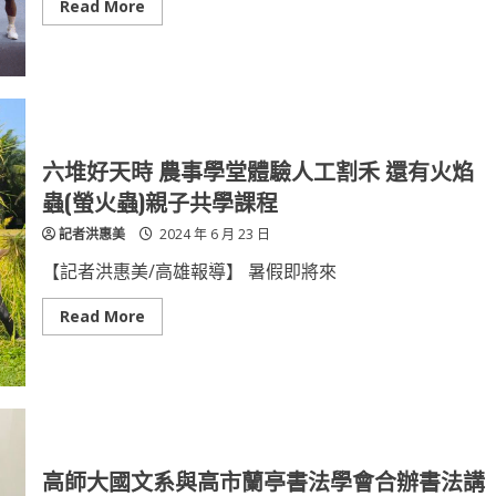
原
Read
Read More
住
more
民
about
運
單
動
槓
好
燒
手
肉
共
王
襄
出
盛
爐
舉
百
六堆好天時 農事學堂體驗人工割禾 還有火焰
位
肌
蟲(螢火蟲)親子共學課程
肉
男
記者洪惠美
2024 年 6 月 23 日
女
運
動
【記者洪惠美/高雄報導】 暑假即將來
健
身
現
Read
Read More
場
more
免
about
費
六
吃
堆
燒
好
肉
天
時
農
事
學
高師大國文系與高市蘭亭書法學會合辦書法講
堂