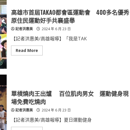
會
銀
髮
高雄市首屆TAKAO都會區運動會 400多名優秀
寶
貝
原住民運動好手共襄盛舉
們
千
記者洪惠美
2024 年 6 月 23 日
歲
槌
敲
【記者洪惠美/高雄報導】「我是TAK
出
活
力
Read
Read More
與
more
健
about
康
高
雄
市
首
屆
TAKAO
都
會
單槓燒肉王出爐 百位肌肉男女 運動健身現
區
運
場免費吃燒肉
動
會
記者洪惠美
2024 年 6 月 23 日
400
多
名
【記者洪惠美/高雄報導】夏日運動健身
優
秀