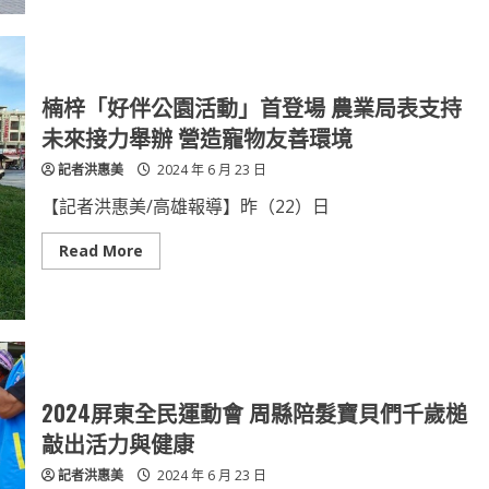
弘
聖
揚
有
書
愛、
法
偏
藝
鄉
術
無
及
礙」
楠梓「好伴公園活動」首登場 農業局表支持
傳
助
承
力
未來接力舉辦 營造寵物友善環境
偏
鄉
記者洪惠美
2024 年 6 月 23 日
醫
療
接
【記者洪惠美/高雄報導】昨（22）日
送
捐
贈
Read
Read More
旗
more
津
about
醫
楠
院
梓
復
「好
康
伴
巴
公
士
園
活
動」
2024屏東全民運動會 周縣陪髮寶貝們千歲槌
首
登
敲出活力與健康
場
農
記者洪惠美
2024 年 6 月 23 日
業