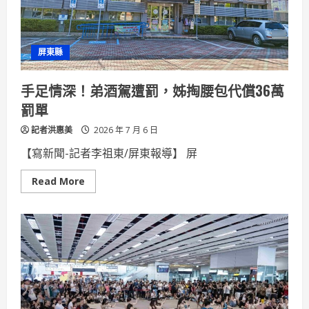
邁
入
第
九
年
屏東縣
吳
尤
敏
攜
手足情深！弟酒駕遭罰，姊掏腰包代償36萬
手
公
罰單
益
用
記者洪惠美
行
2026 年 7 月 6 日
動
溫
【寫新聞-記者李祖東/屏東報導】 屏
暖
無
數
Read
Read More
家
more
庭
about
手
足
情
深！
弟
酒
駕
遭
罰，
姊
掏