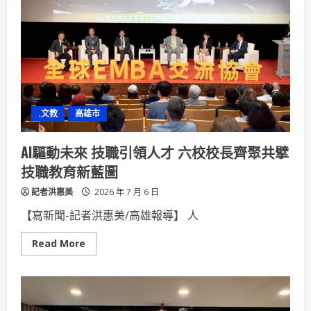
流
舞
台！
樹
德
科
大
表
藝
系
閃
.文教
高雄市
耀
高
雄
車
AI驅動未來 技職引領人才 六校校長齊聚共擘
站
「新
技職教育新藍圖
高
埕」
記者洪惠美
K-
2026 年 7 月 6 日
POP
隨
【寫新聞-記者洪惠美/高雄報導】 人
播
即
跳
Read
Read More
熱
more
力
about
開
AI
場
驅
動
未
來