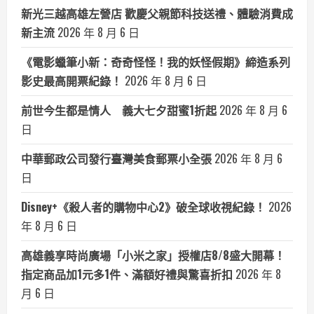
新光三越高雄左營店 歡慶父親節科技送禮、體驗消費成
新主流
2026 年 8 月 6 日
《電影蠟筆小新：奇奇怪怪！我的妖怪假期》締造系列
影史最高開票紀錄！
2026 年 8 月 6 日
前世今生都是情人 義大七夕甜蜜1折起
2026 年 8 月 6
日
中華郵政公司發行臺灣美食郵票小全張
2026 年 8 月 6
日
Disney+《殺人者的購物中心2》破全球收視紀錄！
2026
年 8 月 6 日
高雄義享時尚廣場「小米之家」授權店8/8盛大開幕！
指定商品加1元多1件、滿額好禮與驚喜折扣
2026 年 8
月 6 日