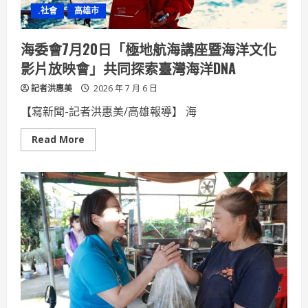
兩
.社會
高雄市
週
海委會7月20日「極地航海講座暨海洋文化
影片放映會」共同探索臺灣海洋DNA
記者洪惠美
2026 年 7 月 6 日
【寫新聞-記者洪惠美/高雄報導】 海
Read
Read More
more
about
海
委
會
7
月
20
日
「極
地
航
海
講
座
暨
海