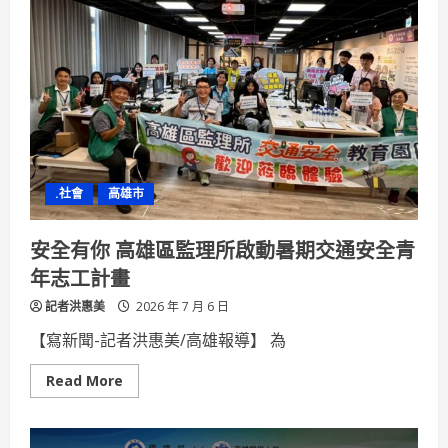
技
職
引
領
人
才
六
校
校
長
齊
聚
共
.社會
高雄市
擘
技
職
教
安全有你 高雄區監理所啟動暑期交通安全青
育
新
年志工計畫
藍
圖
記者洪惠美
2026 年 7 月 6 日
【寫新聞-記者洪惠美/高雄報導】 為
Read
Read More
more
about
安
全