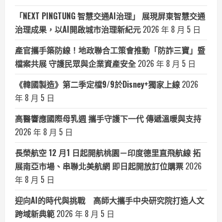
「NEXT PINGTUNG 智慧交通AI治理」 展現屏東智慧交通
治理成果，以AI開啟城市治理新紀元
2026 年 8 月 5 日
產官攜手築防線！地政聯合工策會推動「防詐三寶」暨
檔案共展 守護民眾與企業資產安全
2026 年 8 月 5 日
《韓國製造》第二季定檔9/9於Disney+獨家上線
2026
年 8 月 5 日
高醫響應國際母乳週 攜手守護下一代 傳遞溫暖與支持
2026 年 8 月 5 日
長榮航空 12 月1 日起開航桃園－印度德里直飛航線 拓
展南亞市場、串聯北美航網 即日起開放訂位購票
2026
年 8 月 5 日
迎向AI的時代與挑戰 高師大攜手中央研究院打造人文
跨域新典範
2026 年 8 月 5 日