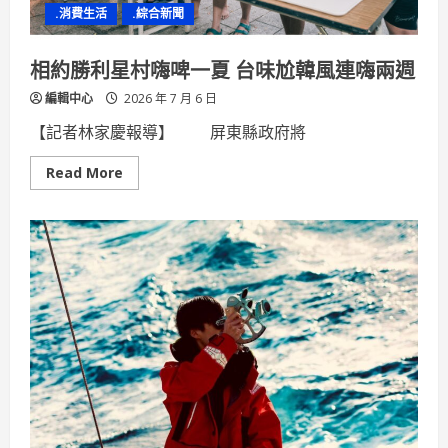
場
.消費生活
.綜合新聞
打
造
沉
浸
相約勝利星村嗨啤一夏 台味尬韓風連嗨兩週
式
互
編輯中心
2026 年 7 月 6 日
動
教
學
【記者林家慶報導】 屏東縣政府將
環
境
Read
Read More
more
about
相
約
勝
利
星
村
嗨
啤
一
夏
台
味
尬
韓
風
連
嗨