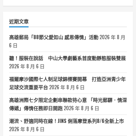
聞
分
類
近期文章
高雄郵局「88節父愛如山 感恩傳情」活動
2026 年 8 月
6 日
聽！服裝在說話 中山大學劇藝系首度動靜態服裝雙展
2026 年 8 月 6 日
福爾摩沙國際七人制足球錦標賽開幕 打造亞洲青少年
足球交流重要平台
2026 年 8 月 6 日
高雄洲際七夕限定企劃串聯款待心意 「時光郵驛．情深
傳遞」傳情任務即日開跑
2026 年 8 月 6 日
潮流、舒適同時在線！JINS 俐落摩登系列8/6全新上市
2026 年 8 月 6 日