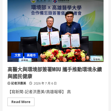
有
你
高
雄
區
監
理
所
啟
動
暑
期
交
通
安
全
.文教
高雄市
青
年
志
工
高醫大與環境部簽署MOU 攜手推動環境永續
計
畫
與國民健康
記者洪惠美
2026 年 7 月 6 日
【寫新聞-記者洪惠美/高雄報導】 高
Read
Read More
more
about