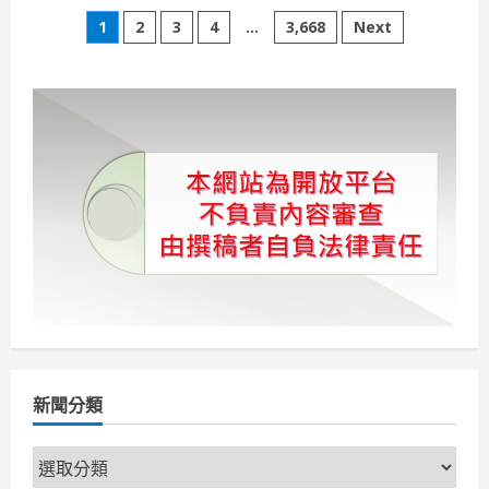
高
文
醫
1
2
3
4
...
3,668
Next
大
與
章
環
境
部
分
簽
署
MOU
頁
攜
手
推
動
環
境
永
續
與
國
民
健
康
新聞分類
新