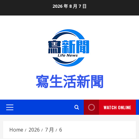
Skip
2026 年 8 月 7 日
to
content
寫生活新聞
WATCH ONLINE
Primary
Menu
Home
2026
7 月
6