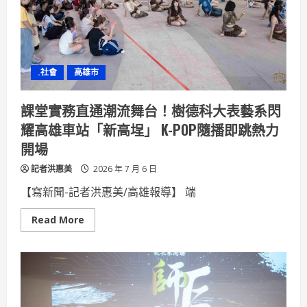
腰
包
代
償
36
萬
罰
.社會
高雄市
單
課堂實務直通潮流舞台！樹德科大表藝系閃
耀高雄車站「新高埕」 K-POP隨播即跳熱力
開場
記者洪惠美
2026 年 7 月 6 日
【寫新聞-記者洪惠美/高雄報導】 端
Read
Read More
more
about
課
堂
實
務
直
通
潮