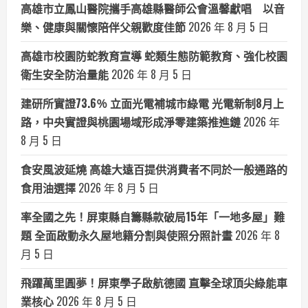
高雄市立鳳山醫院攜手高雄縣醫師公會溫馨獻唱 以音
樂、健康與關懷陪伴父親歡度佳節
2026 年 8 月 5 日
高雄市校園防蛇教育宣導 蛇類生態防範教育、強化校園
衛生安全防治量能
2026 年 8 月 5 日
建研所實證73.6％ 立面光電補城市綠電 光電新制8月上
路，中央實證與桃園場域形成淨零建築推進鏈
2026 年
8 月 5 日
食安風波延燒 高雄大遠百提供消費者不同於一般通路的
食用油選擇
2026 年 8 月 5 日
率全國之先！屏東縣自籌縣款破局15年「一地多屋」難
題 全面啟動永久屋地籍分割與使照分照計畫
2026 年 8
月 5 日
飛躍萬里圓夢！屏東學子啟航德國 直擊全球頂尖綠能車
業核心
2026 年 8 月 5 日