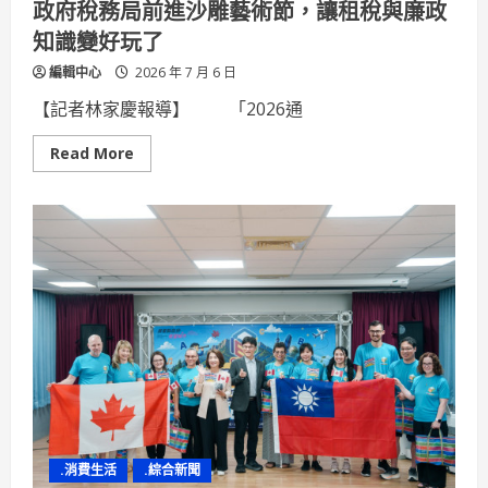
政府稅務局前進沙雕藝術節，讓租稅與廉政
知識變好玩了
編輯中心
2026 年 7 月 6 日
【記者林家慶報導】 「2026通
Read
Read More
more
about
樂
遊
通
霄
賞
沙
雕
陽
光
廉
潔
最
閃
耀！
苗
栗
縣
政
.消費生活
.綜合新聞
府
稅