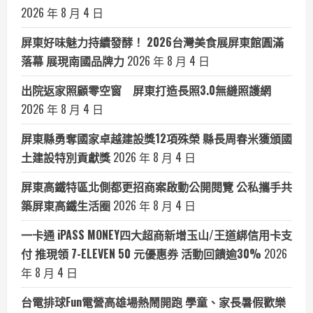
2026 年 8 月 4 日
屏東好味魅力持續發酵！ 2026台灣美食展屏東館圓滿
落幕 展現南國品牌力
2026 年 8 月 4 日
出院返家照顧零空窗 屏東打造長照3.0無縫照護網
2026 年 8 月 4 日
屏東縣勇奪國家卓越建設獎12項殊榮 縣長周春米獲頒國
土建設特別貢獻獎
2026 年 8 月 4 日
屏東高鐵特區北側都更招商案啟動公開閱覽 公私攜手共
築屏東高鐵生活圈
2026 年 8 月 4 日
一卡通 iPASS MONEY四大超商新增玉山/王道綁信用卡支
付 推現領 7-ELEVEN 50 元優惠券 活動回饋逾30%
2026
年 8 月 4 日
台電排球Fun電營高雄場熱鬧開跑 學童、家長暑假歡樂