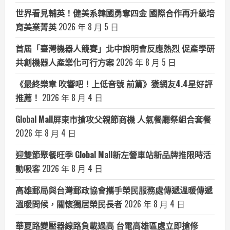
世界看見輔英！健美系韓國勇奪四金 國際合作再升級培
育美業菁英
2026 年 8 月 5 日
首屆「臺灣機器人競賽」北中說明會反應熱烈 促產學研
共創機器人產業化可行方案
2026 年 8 月 5 日
《最終樂章 吹響吧！上低音號 前篇》獲網友4.4星好評
推薦！
2026 年 8 月 4 日
Global Mall屏東市搶攻父親節商機 人氣餐廳祭組合套餐
2026 年 8 月 4 日
迎雙節聚餐旺季 Global Mall新左營車站新品牌推限時活
動吸客
2026 年 8 月 4 日
高雄郵局與台灣郵政協會攜手榮民服務處傳遞溫暖傳遞
溫暖問候，關懷獨居榮民長者
2026 年 8 月 4 日
華夏路變壓器線路負載過高 台電高雄區處立即搶修