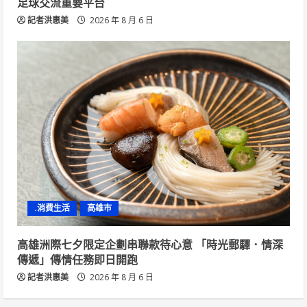
足球交流重要平台
記者洪惠美
2026 年 8 月 6 日
.消費生活
高雄市
高雄洲際七夕限定企劃串聯款待心意 「時光郵驛．情深
傳遞」傳情任務即日開跑
記者洪惠美
2026 年 8 月 6 日