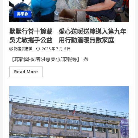
洋
文
化
屏東縣
影
片
放
映
默默行善十餘載 愛心送暖送粽邁入第九年
會」
共
吳尤敏攜手公益 用行動溫暖無數家庭
同
探
記者洪惠美
索
2026 年 7 月 6 日
臺
灣
【寫新聞-記者洪惠美/屏東報導】 過
海
洋
DNA
Read
Read More
more
about
默
默
行
善
十
餘
載
愛
心
送
暖
送
粽