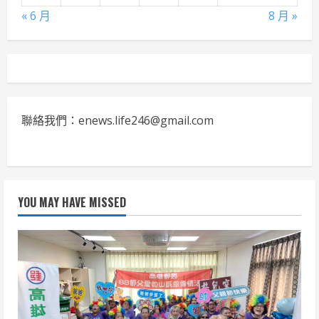
« 6 月
8 月 »
聯絡我們：enews.life246@gmail.com
YOU MAY HAVE MISSED