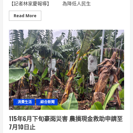
【記者林家慶報導】 為降低人民生
Read
Read More
more
about
屏
東
縣
防
水
閘
門
（板）
補
助
持
續
受
理
申
請
.消費生活
.綜合新聞
115年6月下旬豪雨災害 農損現金救助申請至
7月10日止