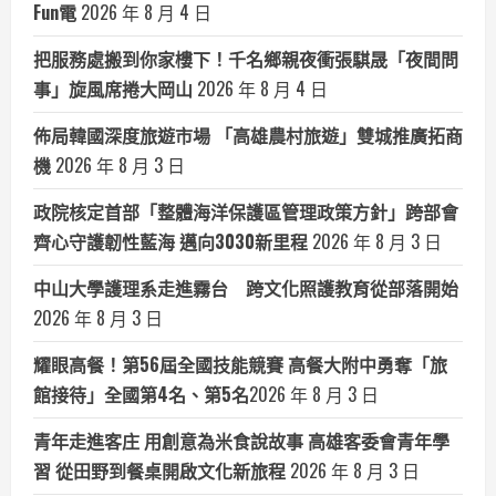
Fun電
2026 年 8 月 4 日
把服務處搬到你家樓下！千名鄉親夜衝張騏晟「夜間問
事」旋風席捲大岡山
2026 年 8 月 4 日
佈局韓國深度旅遊市場 「高雄農村旅遊」雙城推廣拓商
機
2026 年 8 月 3 日
政院核定首部「整體海洋保護區管理政策方針」跨部會
齊心守護韌性藍海 邁向3030新里程
2026 年 8 月 3 日
中山大學護理系走進霧台 跨文化照護教育從部落開始
2026 年 8 月 3 日
耀眼高餐！第56屆全國技能競賽 高餐大附中勇奪「旅
館接待」全國第4名、第5名​
2026 年 8 月 3 日
青年走進客庄 用創意為米食說故事 高雄客委會青年學
習 從田野到餐桌開啟文化新旅程
2026 年 8 月 3 日