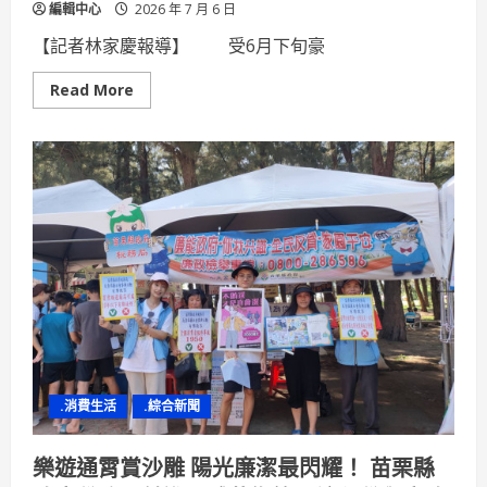
編輯中心
2026 年 7 月 6 日
【記者林家慶報導】 受6月下旬豪
Read
Read More
more
about
115
年
6
月
下
旬
豪
雨
災
害
農
損
現
金
救
助
申
請
.消費生活
.綜合新聞
至
7
月
10
樂遊通霄賞沙雕 陽光廉潔最閃耀！ 苗栗縣
日
止