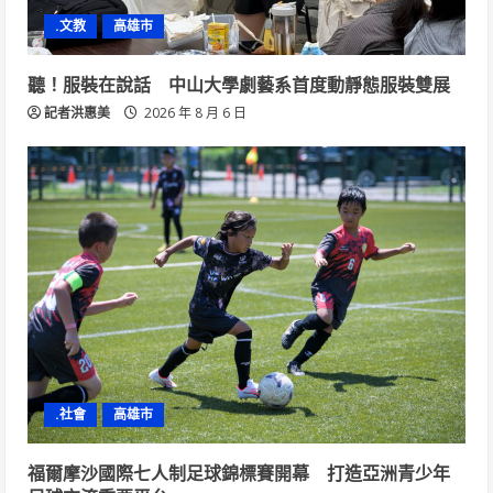
.文教
高雄市
聽！服裝在說話 中山大學劇藝系首度動靜態服裝雙展
記者洪惠美
2026 年 8 月 6 日
.社會
高雄市
福爾摩沙國際七人制足球錦標賽開幕 打造亞洲青少年