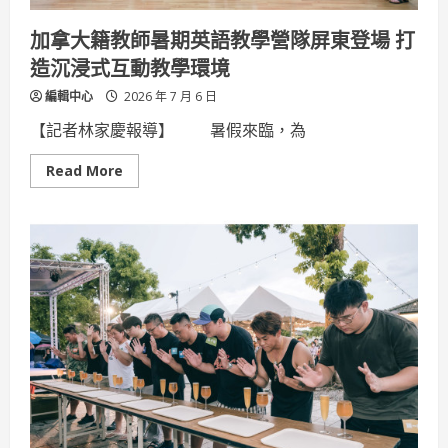
務
局
加拿大籍教師暑期英語教學營隊屏東登場 打
前
進
造沉浸式互動教學環境
沙
雕
編輯中心
2026 年 7 月 6 日
藝
術
節，
【記者林家慶報導】 暑假來臨，為
讓
租
稅
Read
Read More
與
more
廉
about
政
加
知
拿
識
大
變
籍
好
教
玩
師
了
暑
期
英
語
教
學
營
隊
屏
東
登