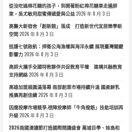
從沒吃過棉花糖的孩子，到開著粉紅棉花糖車走遍屏
東，吳尤敏用甜蜜傳遞愛與公益
2026 年 8 月 3 日
高醫大新宿舍「創新館」落成 打造新世代宜居樂學新
空間
2026 年 8 月 3 日
巡護七號啟航：捍衛公海漁權與海洋永續 展現臺灣關鍵
影響力
2026 年 8 月 3 日
高師大攜手全國特教夥伴共促教育平權 建構共融教育
支持網絡
2026 年 8 月 3 日
高雄加盟展圓滿落幕 南部創業市場持續升溫 國產鮮乳
推廣再創佳績
2026 年 8 月 3 日
因應按摩市場競爭.視障按摩師「牛角撥筋」技能培訓再
升級
2026 年 8 月 3 日
2026南國漫讀節打造國際閱讀盛會 萬城目學、妹島和