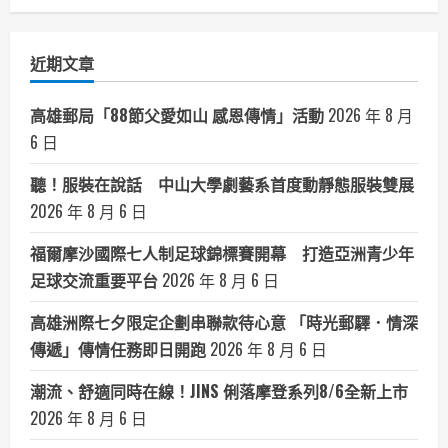
分
類
近期文章
高雄郵局「88節父愛如山 感恩傳情」活動
2026 年 8 月
6 日
聽！服裝在說話 中山大學劇藝系首度動靜態服裝雙展
2026 年 8 月 6 日
福爾摩沙國際七人制足球錦標賽開幕 打造亞洲青少年
足球交流重要平台
2026 年 8 月 6 日
高雄洲際七夕限定企劃串聯款待心意 「時光郵驛．情深
傳遞」傳情任務即日開跑
2026 年 8 月 6 日
潮流、舒適同時在線！JINS 俐落摩登系列8/6全新上市
2026 年 8 月 6 日