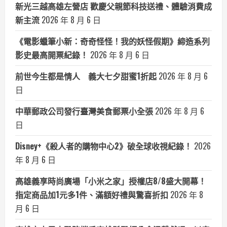
新光三越高雄左營店 歡慶父親節科技送禮、體驗消費成
新主流
2026 年 8 月 6 日
《電影蠟筆小新：奇奇怪怪！我的妖怪假期》締造系列
影史最高開票紀錄！
2026 年 8 月 6 日
前世今生都是情人 義大七夕甜蜜1折起
2026 年 8 月 6
日
中華郵政公司發行臺灣美食郵票小全張
2026 年 8 月 6
日
Disney+《殺人者的購物中心2》破全球收視紀錄！
2026
年 8 月 6 日
高雄義享時尚廣場「小米之家」授權店8/8盛大開幕！
指定商品加1元多1件、滿額好禮與驚喜折扣
2026 年 8
月 6 日