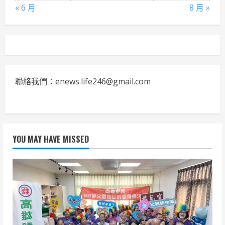
« 6 月
8 月 »
聯絡我們：enews.life246@gmail.com
YOU MAY HAVE MISSED