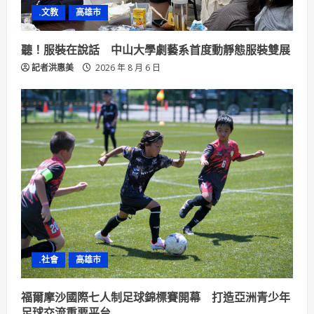
.文教
高雄市
聽！服裝在說話 中山大學劇藝系首度動靜態服裝雙展
記者洪惠美
2026 年 8 月 6 日
.社會
高雄市
福爾摩沙國際七人制足球錦標賽開幕 打造亞洲青少年
足球交流重要平台