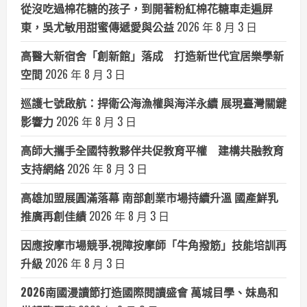
從沒吃過棉花糖的孩子，到開著粉紅棉花糖車走遍屏
東，吳尤敏用甜蜜傳遞愛與公益
2026 年 8 月 3 日
高醫大新宿舍「創新館」落成 打造新世代宜居樂學新
空間
2026 年 8 月 3 日
巡護七號啟航：捍衛公海漁權與海洋永續 展現臺灣關鍵
影響力
2026 年 8 月 3 日
高師大攜手全國特教夥伴共促教育平權 建構共融教育
支持網絡
2026 年 8 月 3 日
高雄加盟展圓滿落幕 南部創業市場持續升溫 國產鮮乳
推廣再創佳績
2026 年 8 月 3 日
因應按摩市場競爭.視障按摩師「牛角撥筋」技能培訓再
升級
2026 年 8 月 3 日
2026南國漫讀節打造國際閱讀盛會 萬城目學、妹島和