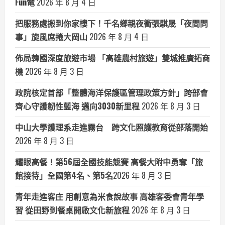
Fun電
2026 年 8 月 4 日
把服務處搬到你家樓下！千名鄉親夜衝張騏晟「夜間問
事」旋風席捲大岡山
2026 年 8 月 4 日
佈局韓國深度旅遊市場 「高雄農村旅遊」雙城推廣拓商
機
2026 年 8 月 3 日
政院核定首部「整體海洋保護區管理政策方針」跨部會
齊心守護韌性藍海 邁向3030新里程
2026 年 8 月 3 日
中山大學護理系走進霧台 跨文化照護教育從部落開始
2026 年 8 月 3 日
耀眼高餐！第56屆全國技能競賽 高餐大附中勇奪「旅
館接待」全國第4名、第5名​
2026 年 8 月 3 日
青年走進客庄 用創意為米食說故事 高雄客委會青年學
習 從田野到餐桌開啟文化新旅程
2026 年 8 月 3 日