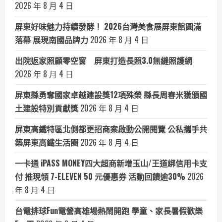
2026 年 8 月 4 日
屏東好味魅力持續發酵！ 2026台灣美食展屏東館圓滿
落幕 展現南國品牌力
2026 年 8 月 4 日
出院返家照顧零空窗 屏東打造長照3.0無縫照護網
2026 年 8 月 4 日
屏東縣勇奪國家卓越建設獎12項殊榮 縣長周春米獲頒國
土建設特別貢獻獎
2026 年 8 月 4 日
屏東高鐵特區北側都更招商案啟動公開閱覽 公私攜手共
築屏東高鐵生活圈
2026 年 8 月 4 日
一卡通 iPASS MONEY四大超商新增玉山/王道綁信用卡支
付 推現領 7-ELEVEN 50 元優惠券 活動回饋逾30%
2026
年 8 月 4 日
台電排球Fun電營高雄場熱鬧開跑 學童、家長暑假歡樂