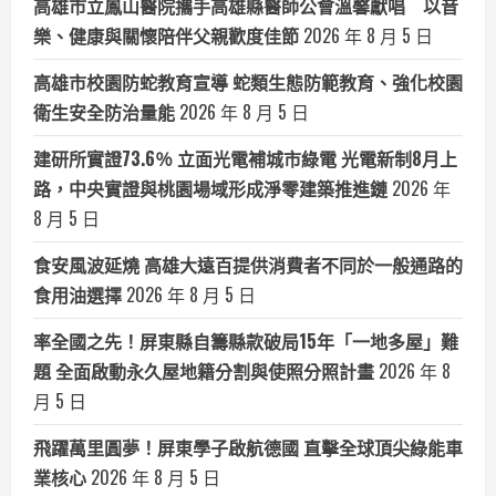
高雄市立鳳山醫院攜手高雄縣醫師公會溫馨獻唱 以音
樂、健康與關懷陪伴父親歡度佳節
2026 年 8 月 5 日
高雄市校園防蛇教育宣導 蛇類生態防範教育、強化校園
衛生安全防治量能
2026 年 8 月 5 日
建研所實證73.6％ 立面光電補城市綠電 光電新制8月上
路，中央實證與桃園場域形成淨零建築推進鏈
2026 年
8 月 5 日
食安風波延燒 高雄大遠百提供消費者不同於一般通路的
食用油選擇
2026 年 8 月 5 日
率全國之先！屏東縣自籌縣款破局15年「一地多屋」難
題 全面啟動永久屋地籍分割與使照分照計畫
2026 年 8
月 5 日
飛躍萬里圓夢！屏東學子啟航德國 直擊全球頂尖綠能車
業核心
2026 年 8 月 5 日