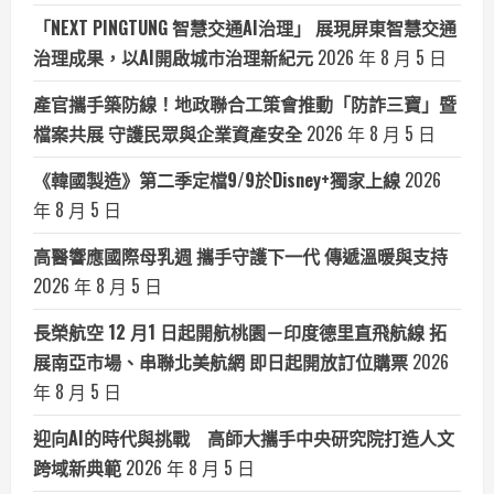
「NEXT PINGTUNG 智慧交通AI治理」 展現屏東智慧交通
治理成果，以AI開啟城市治理新紀元
2026 年 8 月 5 日
產官攜手築防線！地政聯合工策會推動「防詐三寶」暨
檔案共展 守護民眾與企業資產安全
2026 年 8 月 5 日
《韓國製造》第二季定檔9/9於Disney+獨家上線
2026
年 8 月 5 日
高醫響應國際母乳週 攜手守護下一代 傳遞溫暖與支持
2026 年 8 月 5 日
長榮航空 12 月1 日起開航桃園－印度德里直飛航線 拓
展南亞市場、串聯北美航網 即日起開放訂位購票
2026
年 8 月 5 日
迎向AI的時代與挑戰 高師大攜手中央研究院打造人文
跨域新典範
2026 年 8 月 5 日