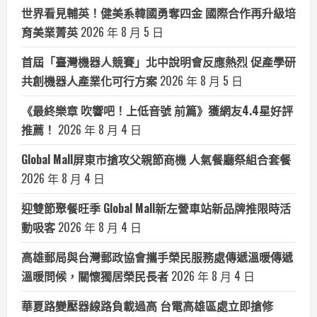
世界看見輔英！健美系韓國勇奪四金 國際合作再升級培
育美業菁英
2026 年 8 月 5 日
首屆「臺灣機器人競賽」北中說明會反應熱烈 促產學研
共創機器人產業化可行方案
2026 年 8 月 5 日
《最終樂章 吹響吧！上低音號 前篇》獲網友4.4星好評
推薦！
2026 年 8 月 4 日
Global Mall屏東市搶攻父親節商機 人氣餐廳祭組合套餐
2026 年 8 月 4 日
迎雙節聚餐旺季 Global Mall新左營車站新品牌推限時活
動吸客
2026 年 8 月 4 日
高雄郵局與台灣郵政協會攜手榮民服務處傳遞溫暖傳遞
溫暖問候，關懷獨居榮民長者
2026 年 8 月 4 日
華夏路變壓器線路負載過高 台電高雄區處立即搶修