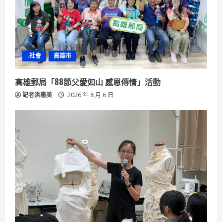
a
d
i
.社會
高雄市
n
高雄郵局「88節父愛如山 感恩傳情」活動
g
記者洪惠美
2026 年 8 月 6 日