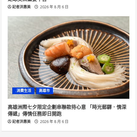
記者洪惠美
2026 年 8 月 6 日
.消費生活
高雄市
高雄洲際七夕限定企劃串聯款待心意 「時光郵驛．情深
傳遞」傳情任務即日開跑
記者洪惠美
2026 年 8 月 6 日