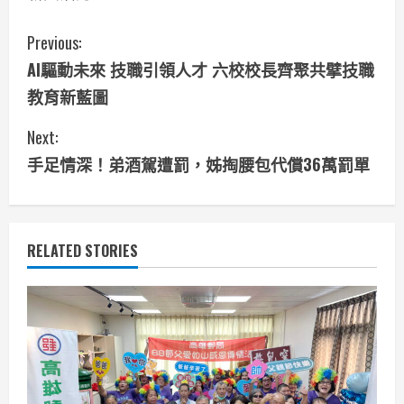
C
Previous:
AI驅動未來 技職引領人才 六校校長齊聚共擘技職
o
教育新藍圖
n
Next:
t
手足情深！弟酒駕遭罰，姊掏腰包代償36萬罰單
i
n
RELATED STORIES
u
e
R
e