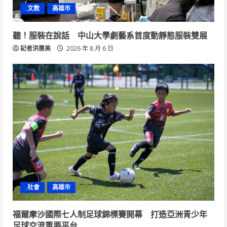
.文教
高雄市
聽！服裝在說話 中山大學劇藝系首度動靜態服裝雙展
記者洪惠美
2026 年 8 月 6 日
.社會
高雄市
福爾摩沙國際七人制足球錦標賽開幕 打造亞洲青少年
足球交流重要平台