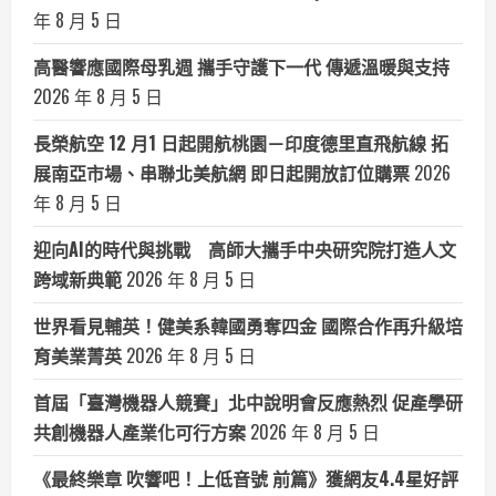
年 8 月 5 日
高醫響應國際母乳週 攜手守護下一代 傳遞溫暖與支持
2026 年 8 月 5 日
長榮航空 12 月1 日起開航桃園－印度德里直飛航線 拓
展南亞市場、串聯北美航網 即日起開放訂位購票
2026
年 8 月 5 日
迎向AI的時代與挑戰 高師大攜手中央研究院打造人文
跨域新典範
2026 年 8 月 5 日
世界看見輔英！健美系韓國勇奪四金 國際合作再升級培
育美業菁英
2026 年 8 月 5 日
首屆「臺灣機器人競賽」北中說明會反應熱烈 促產學研
共創機器人產業化可行方案
2026 年 8 月 5 日
《最終樂章 吹響吧！上低音號 前篇》獲網友4.4星好評