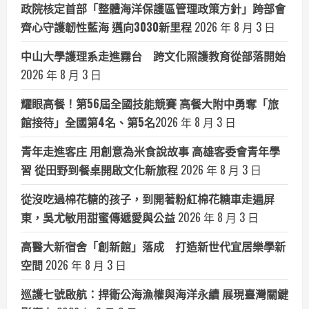
政院核定首部「整體海洋保護區管理政策方針」跨部會
齊心守護韌性藍海 邁向3030新里程
2026 年 8 月 3 日
中山大學護理系走進霧台 跨文化照護教育從部落開始
2026 年 8 月 3 日
耀眼高餐！第56屆全國技能競賽 高餐大附中勇奪「旅
館接待」全國第4名、第5名​
2026 年 8 月 3 日
青年走進客庄 用創意為米食說故事 高雄客委會青年學
習 從田野到餐桌開啟文化新旅程
2026 年 8 月 3 日
從沒吃過棉花糖的孩子，到開著粉紅棉花糖車走遍屏
東，吳尤敏用甜蜜傳遞愛與公益
2026 年 8 月 3 日
高醫大新宿舍「創新館」落成 打造新世代宜居樂學新
空間
2026 年 8 月 3 日
巡護七號啟航：捍衛公海漁權與海洋永續 展現臺灣關鍵