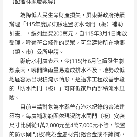
【記者林家慶報導】
為降低人民生命財產損失，屏東縣政府持續
辦理「115年度屏東縣建置防水閘門（板）補助
計畫」，編列經費200萬元，自115年3月1日開放
受理，呼籲符合條件的民眾，可至建物所在地鄉
（鎮、市）公所申請。
縣府水利處表示，今(115)年6月陸續發生劇
烈豪雨，瞬間降雨量易造成排水不及，地勢較低
地區容易出現積淹水情形，透過非工程改善手段
的「防水閘門（板）」可降低家戶內部積淹水風
險。
目前申請對象為本縣曾有淹水紀錄的合法建
築物，每處補助範圍依現況防水閘門（板）安裝
尺寸比例從1萬2,000元至4萬7,000元不等，設置
的防水閘門(板)應為金屬材質(鋁合金或不鏽鋼)，