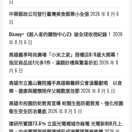
日
中華郵政公司發行臺灣美食郵票小全張
2026 年 8 月 6
日
Disney+《殺人者的購物中心2》破全球收視紀錄！
2026
年 8 月 6 日
高雄義享時尚廣場「小米之家」授權店8/8盛大開幕！
指定商品加1元多1件、滿額好禮與驚喜折扣
2026 年 8
月 6 日
高雄市立鳳山醫院攜手高雄縣醫師公會溫馨獻唱 以音
樂、健康與關懷陪伴父親歡度佳節
2026 年 8 月 5 日
高雄市校園防蛇教育宣導 蛇類生態防範教育、強化校園
衛生安全防治量能
2026 年 8 月 5 日
建研所實證73.6％ 立面光電補城市綠電 光電新制8月上
路，中央實證與桃園場域形成淨零建築推進鏈
2026 年