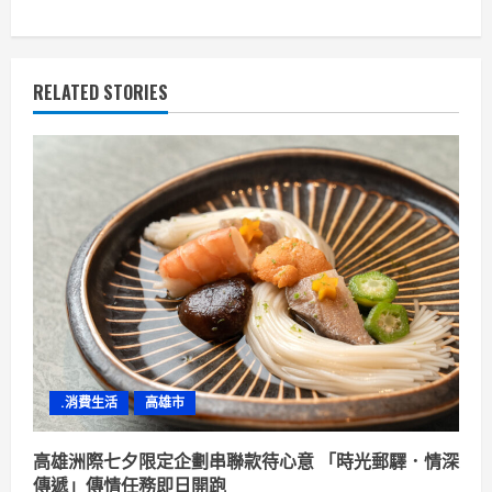
n
u
RELATED STORIES
e
R
e
a
d
i
n
.消費生活
高雄市
g
高雄洲際七夕限定企劃串聯款待心意 「時光郵驛．情深
傳遞」傳情任務即日開跑