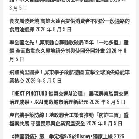
8 月 5 日
食安風波延燒 高雄大遠百提供消費者不同於一般通路的
食用油選擇
2026 年 8 月 5 日
率全國之先！屏東縣自籌縣款破局15年「一地多屋」難
題 全面啟動永久屋地籍分割與使照分照計畫
2026 年 8
月 5 日
飛躍萬里圓夢！屏東學子啟航德國 直擊全球頂尖綠能車
業核心
2026 年 8 月 5 日
「NEXT PINGTUNG 智慧交通AI治理」 展現屏東智慧交通
治理成果，以AI開啟城市治理新紀元
2026 年 8 月 5 日
產官攜手築防線！地政聯合工策會推動「防詐三寶」暨
檔案共展 守護民眾與企業資產安全
2026 年 8 月 5 日
《韓國製造》第二季定檔9/9於Disney+獨家上線
2026