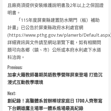
且廠商須提供安裝維護說明書及2年以上之保固證
明書。
「115年度屏東縣建置防水閘門（板）補助
計畫」已公告於屏東縣政府水利處官網
(https://www.pthg.gov.tw/planwrb/Default.as
詳細資訊與文件請至網站瀏覽下載，如有相關問
題可向各鄉（鎮、市）公所或本府水利處下水道
科洽詢。
C
Previous:
加拿大籍教師暑期英語教學營隊屏東登場 打造沉
o
浸式互動教學環境
n
Next:
t
創紀錄！高醫體系首辦棒球家庭日 1700人齊聚寫
i
下台鋼雄鷹主場單一體系進場最高紀錄