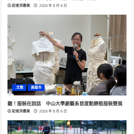
記者洪惠美
2026 年 8 月 6 日
.文教
高雄市
聽！服裝在說話 中山大學劇藝系首度動靜態服裝雙展
記者洪惠美
2026 年 8 月 6 日