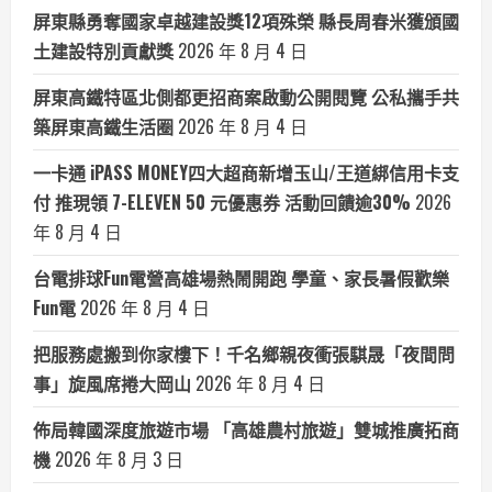
屏東縣勇奪國家卓越建設獎12項殊榮 縣長周春米獲頒國
土建設特別貢獻獎
2026 年 8 月 4 日
屏東高鐵特區北側都更招商案啟動公開閱覽 公私攜手共
築屏東高鐵生活圈
2026 年 8 月 4 日
一卡通 iPASS MONEY四大超商新增玉山/王道綁信用卡支
付 推現領 7-ELEVEN 50 元優惠券 活動回饋逾30%
2026
年 8 月 4 日
台電排球Fun電營高雄場熱鬧開跑 學童、家長暑假歡樂
Fun電
2026 年 8 月 4 日
把服務處搬到你家樓下！千名鄉親夜衝張騏晟「夜間問
事」旋風席捲大岡山
2026 年 8 月 4 日
佈局韓國深度旅遊市場 「高雄農村旅遊」雙城推廣拓商
機
2026 年 8 月 3 日