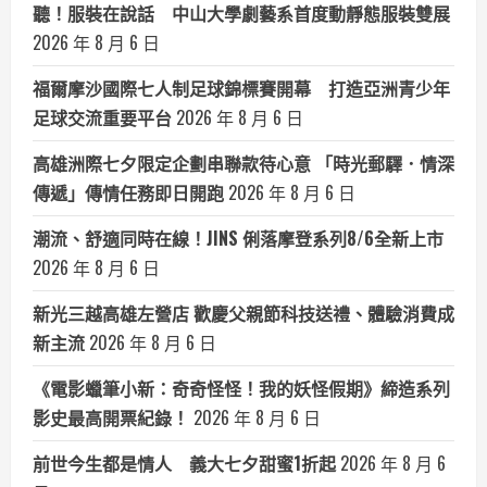
聽！服裝在說話 中山大學劇藝系首度動靜態服裝雙展
2026 年 8 月 6 日
福爾摩沙國際七人制足球錦標賽開幕 打造亞洲青少年
足球交流重要平台
2026 年 8 月 6 日
高雄洲際七夕限定企劃串聯款待心意 「時光郵驛．情深
傳遞」傳情任務即日開跑
2026 年 8 月 6 日
潮流、舒適同時在線！JINS 俐落摩登系列8/6全新上市
2026 年 8 月 6 日
新光三越高雄左營店 歡慶父親節科技送禮、體驗消費成
新主流
2026 年 8 月 6 日
《電影蠟筆小新：奇奇怪怪！我的妖怪假期》締造系列
影史最高開票紀錄！
2026 年 8 月 6 日
前世今生都是情人 義大七夕甜蜜1折起
2026 年 8 月 6