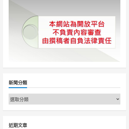
機
分
巡
邏
加
頁
強
清
明
火
災
防
範
與
安
全
保
障
新聞分類
新
聞
分
類
近期文章