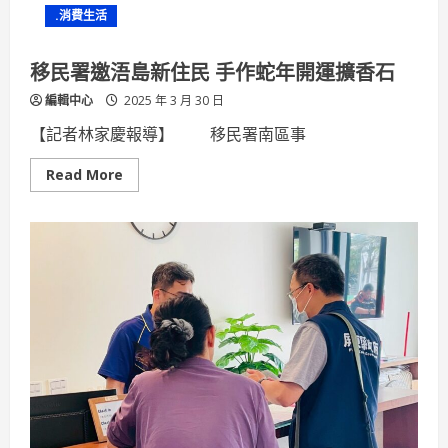
個
.消費生活
職
缺
初
媒
移民署邀浯島新住民 手作蛇年開運擴香石
率
逾
編輯中心
2025 年 3 月 30 日
5
成
【記者林家慶報導】 移民署南區事
Read
Read More
more
about
移
民
署
邀
浯
島
新
住
民
手
作
蛇
年
開
運
擴
香