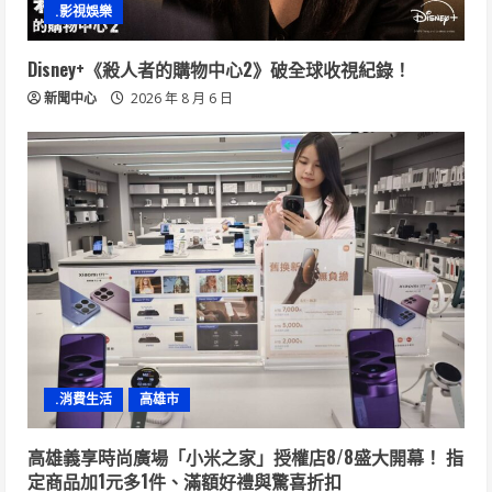
.影視娛樂
Disney+《殺人者的購物中心2》破全球收視紀錄！
新聞中心
2026 年 8 月 6 日
.消費生活
高雄市
高雄義享時尚廣場「小米之家」授權店8/8盛大開幕！ 指
定商品加1元多1件、滿額好禮與驚喜折扣