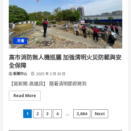
探
募
集
中
.社會
高市消防無人機巡邏 加強清明火災防範與安
全保障
新聞中心
2025 年 3 月 30 日
【寫新聞-高雄訊】 隨著清明節即將到
Read
Read More
more
about
高
文
市
1
2
3
4
...
3,664
Next
消
防
章
無
人