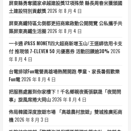
屏東縣勇奪國家卓越建設獎12項殊榮 縣長周春米獲頒國
土建設特別貢獻獎
2026 年 8 月 4 日
屏東高鐵特區北側都更招商案啟動公開閱覽 公私攜手共
築屏東高鐵生活圈
2026 年 8 月 4 日
一卡通 iPASS MONEY四大超商新增玉山/王道綁信用卡支
付 推現領 7-ELEVEN 50 元優惠券 活動回饋逾30%
2026
年 8 月 4 日
台電排球Fun電營高雄場熱鬧開跑 學童、家長暑假歡樂
Fun電
2026 年 8 月 4 日
把服務處搬到你家樓下！千名鄉親夜衝張騏晟「夜間問
事」旋風席捲大岡山
2026 年 8 月 4 日
佈局韓國深度旅遊市場 「高雄農村旅遊」雙城推廣拓商
機
2026 年 8 月 3 日