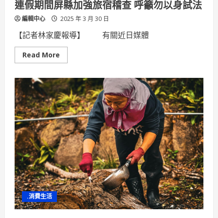
連假期間屏縣加強旅宿稽查 呼籲勿以身試法
再
升
編輯中心
2025 年 3 月 30 日
級!
【記者林家慶報導】 有關近日媒體
Read
Read More
more
about
連
假
期
間
屏
縣
加
強
旅
宿
稽
查
呼
籲
勿
以
身
試
.消費生活
法