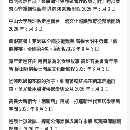
政院核定首部「整體海洋保護區管理政策方針」跨部會
齊心守護韌性藍海 邁向3030新里程
2026 年 8 月 3 日
中山大學護理系走進霧台 跨文化照護教育從部落開始
2026 年 8 月 3 日
耀眼高餐！第56屆全國技能競賽 高餐大附中勇奪「旅
館接待」全國第4名、第5名​
2026 年 8 月 3 日
青年走進客庄 用創意為米食說故事 高雄客委會青年學
習 從田野到餐桌開啟文化新旅程
2026 年 8 月 3 日
從沒吃過棉花糖的孩子，到開著粉紅棉花糖車走遍屏
東，吳尤敏用甜蜜傳遞愛與公益
2026 年 8 月 3 日
高醫大新宿舍「創新館」落成 打造新世代宜居樂學新
空間
2026 年 8 月 3 日
巡護七號啟航：捍衛公海漁權與海洋永續 展現臺灣關鍵
影響力
2026 年 8 月 3 日