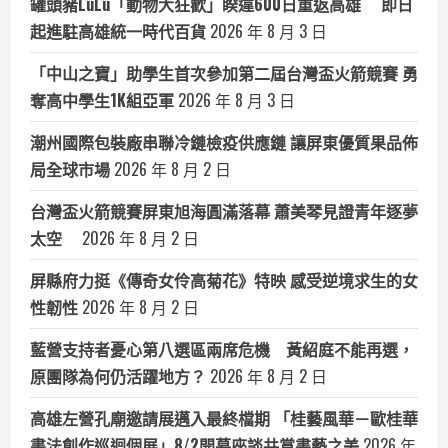
罐頭豬LuLu「動物大狂歡」睽違600日重返高雄 即日
起進駐高雄統一時代百貨
2026 年 8 月 3 日
「中山之寶」助學生首次參加第二屆台灣盃火箭競賽 勇
奪高中學生1K組亞軍
2026 年 8 月 3 日
潮州國際包裝廠串聯冷鏈檢疫供應鏈 讓屏東優質果品佈
局全球市場
2026 年 8 月 2 日
台灣盃火箭競賽屏東旭海圓滿落幕 蕭美琴見證青年逐夢
太空
2026 年 8 月 2 日
屏縣府力挺《傳奇女伶高菊花》特映 感受逆境求生的女
性韌性
2026 年 8 月 2 日
藍營支持者憂心第八選區兩席危機 黃紹庭不能再選，
原團隊為何仍活躍地方？
2026 年 8 月 2 日
高雄左營孔廟邀請展邁入最終檔期 「桂藝風華－歐桂華
書法創作巡迴個展」8/2開幕座談共賞書藝之美
2026 年