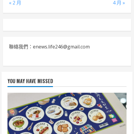
« 2 月
4 月 »
聯絡我們：enews.life246@gmail.com
YOU MAY HAVE MISSED