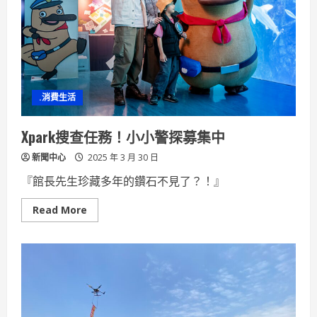
到
考
九
成
六
總
錄
取
率
.消費生活
4.85%
Xpark搜查任務！小小警探募集中
新聞中心
2025 年 3 月 30 日
『館長先生珍藏多年的鑽石不見了？！』
Read
Read More
more
about
Xpark
搜
查
任
務！
小
小
警