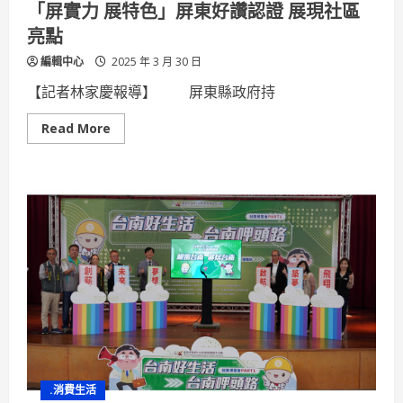
「屏實力 展特色」屏東好讚認證 展現社區
亮點
編輯中心
2025 年 3 月 30 日
【記者林家慶報導】 屏東縣政府持
Read
Read More
more
about
「屏
實
力
展
特
色」
屏
東
好
讚
認
證
展
現
社
區
亮
點
.消費生活