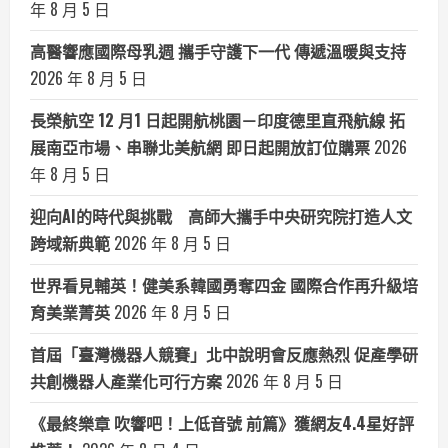
年 8 月 5 日
高醫響應國際母乳週 攜手守護下一代 傳遞溫暖與支持
2026 年 8 月 5 日
長榮航空 12 月1 日起開航桃園－印度德里直飛航線 拓
展南亞市場、串聯北美航網 即日起開放訂位購票
2026
年 8 月 5 日
迎向AI的時代與挑戰 高師大攜手中央研究院打造人文
跨域新典範
2026 年 8 月 5 日
世界看見輔英！健美系韓國勇奪四金 國際合作再升級培
育美業菁英
2026 年 8 月 5 日
首屆「臺灣機器人競賽」北中說明會反應熱烈 促產學研
共創機器人產業化可行方案
2026 年 8 月 5 日
《最終樂章 吹響吧！上低音號 前篇》獲網友4.4星好評