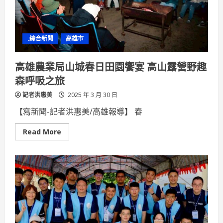
銷
專
班
（寶
來
.綜合新聞
高雄市
國
中）
開
班
高雄農業局山城春日田園饗宴 高山露營野趣
典
禮
森呼吸之旅
記者洪惠美
2025 年 3 月 30 日
【寫新聞-記者洪惠美/高雄報導】 春
Read
Read More
more
about
高
雄
農
業
局
山
城
春
日
田
園