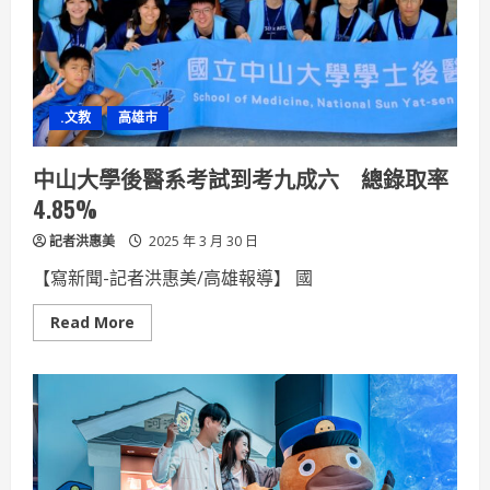
饗
宴
高
山
露
營
野
.文教
高雄市
趣
森
呼
吸
中山大學後醫系考試到考九成六 總錄取率
之
旅
4.85%
記者洪惠美
2025 年 3 月 30 日
【寫新聞-記者洪惠美/高雄報導】 國
Read
Read More
more
about
中
山
大
學
後
醫
系
考
試