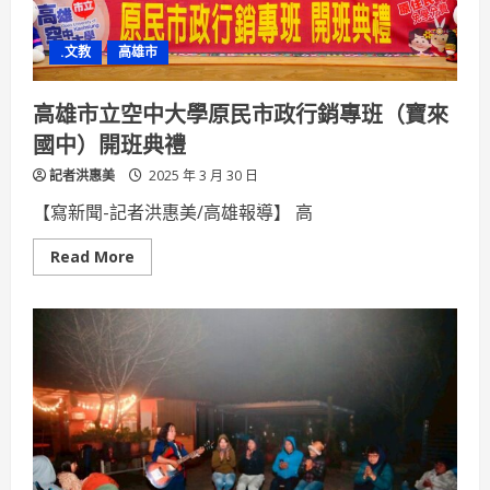
稽
查
與
.文教
高雄市
安
全
檢
查
高雄市立空中大學原民市政行銷專班（寶來
國中）開班典禮
記者洪惠美
2025 年 3 月 30 日
【寫新聞-記者洪惠美/高雄報導】 高
Read
Read More
more
about
高
雄
市
立
空
中
大
學
原
民
市
政
行