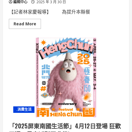
編輯中心
2025 年 3 月 30 日
【記者林家慶報導】 為提升本縣餐
Read
Read More
more
about
114
年
度
屏
東
縣
優
良
餐
飲
衛
生
管
理
分
級
評
核
.消費生活
活
動
開
始
「2025屏東南國生活節」4月12日登場 狂歡
報
名