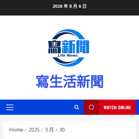
Skip
2026 年 8 月 6 日
to
content
寫生活新聞
WATCH ONLINE
Primary
Menu
Home
2025
3 月
30