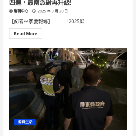
四週，最南派對再升級!
編輯中心
2025 年 3 月 30 日
【記者林家慶報導】 「2025屏
Read
Read More
more
about
「2025
屏
東
南
國
生
活
節」
4
月
12
日
登
場
狂
歡
四
週，
.消費生活
最
南
派
對