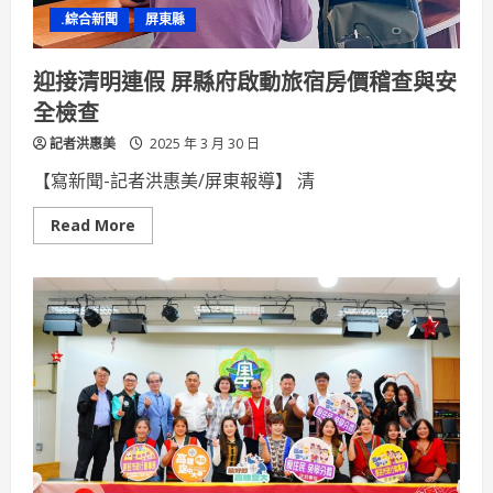
石
.綜合新聞
屏東縣
迎接清明連假 屏縣府啟動旅宿房價稽查與安
全檢查
記者洪惠美
2025 年 3 月 30 日
【寫新聞-記者洪惠美/屏東報導】 清
Read
Read More
more
about
迎
接
清
明
連
假
屏
縣
府
啟
動
旅
宿
房
價