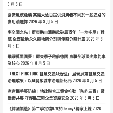
8 月 5 日
食安風波延燒 高雄大遠百提供消費者不同於一般通路的
食用油選擇
2026 年 8 月 5 日
率全國之先！屏東縣自籌縣款破局15年「一地多屋」難
題 全面啟動永久屋地籍分割與使照分照計畫
2026 年 8
月 5 日
飛躍萬里圓夢！屏東學子啟航德國 直擊全球頂尖綠能車
業核心
2026 年 8 月 5 日
「NEXT PINGTUNG 智慧交通AI治理」 展現屏東智慧交通
治理成果，以AI開啟城市治理新紀元
2026 年 8 月 5 日
產官攜手築防線！地政聯合工策會推動「防詐三寶」暨
檔案共展 守護民眾與企業資產安全
2026 年 8 月 5 日
《韓國製造》第二季定檔9/9於Disney+獨家上線
2026