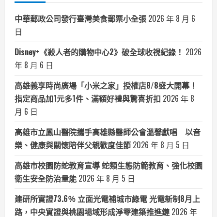
中華郵政公司發行臺灣美食郵票小全張
2026 年 8 月 6
日
Disney+《殺人者的購物中心2》破全球收視紀錄！
2026
年 8 月 6 日
高雄義享時尚廣場「小米之家」授權店8/8盛大開幕！
指定商品加1元多1件、滿額好禮與驚喜折扣
2026 年 8
月 6 日
高雄市立鳳山醫院攜手高雄縣醫師公會溫馨獻唱 以音
樂、健康與關懷陪伴父親歡度佳節
2026 年 8 月 5 日
高雄市校園防蛇教育宣導 蛇類生態防範教育、強化校園
衛生安全防治量能
2026 年 8 月 5 日
建研所實證73.6％ 立面光電補城市綠電 光電新制8月上
路，中央實證與桃園場域形成淨零建築推進鏈
2026 年