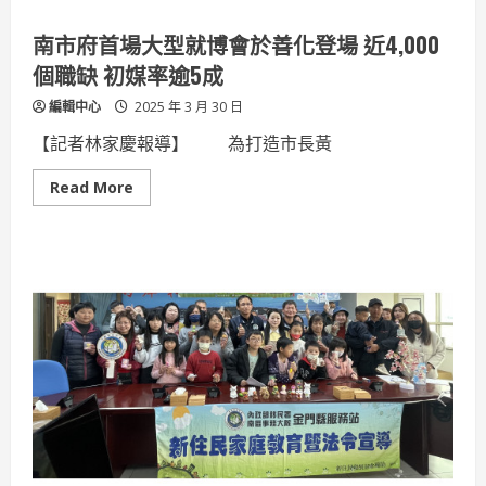
南市府首場大型就博會於善化登場 近4,000
個職缺 初媒率逾5成
編輯中心
2025 年 3 月 30 日
【記者林家慶報導】 為打造市長黃
Read
Read More
more
about
南
市
府
首
場
大
型
就
博
會
於
善
化
登
場
近
4,000