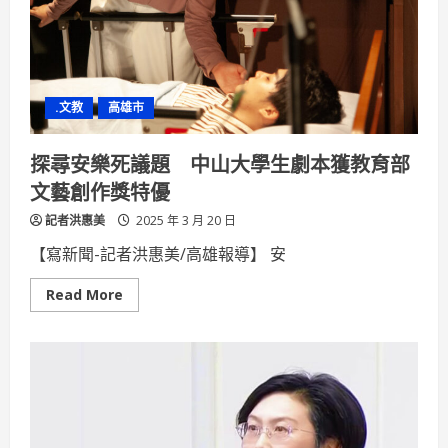
球
優
惠
方
案
鼓
勵
.文教
高雄市
國
高
中
生
探尋安樂死議題 中山大學生劇本獲教育部
進
場
文藝創作獎特優
看
球
記者洪惠美
2025 年 3 月 20 日
【寫新聞-記者洪惠美/高雄報導】 安
Read
Read More
more
about
探
尋
安
樂
死
議
題
中
山