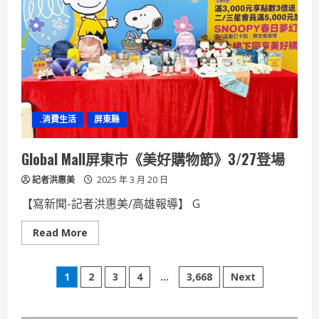
營
體
系
韌
性
以
應
對
債
務
與
人
.消費生活
屏東縣
才
流
失
Global Mall屏東市《美好購物節》3/27登場
記者洪惠美
2025 年 3 月 20 日
【寫新聞-記者洪惠美/高雄報導】 G
Read
Read More
more
about
Global
文
Mall
1
2
3
4
...
3,668
Next
屏
東
章
市
《美