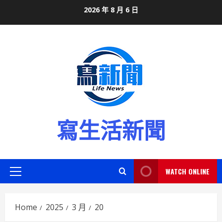
Skip
2026 年 8 月 6 日
to
content
寫生活新聞
WATCH ONLINE
Primary
Menu
Home
2025
3 月
20