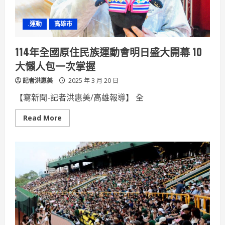
團
隊
即
.運動
高雄市
刻
啟
動
因
114年全國原住民族運動會明日盛大開幕 10
應
作
大懶人包一次掌握
為
記者洪惠美
2025 年 3 月 20 日
【寫新聞-記者洪惠美/高雄報導】 全
Read
Read More
more
about
114
年
全
國
原
住
民
族
運
動
會
明
日