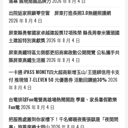
落幕 展現南國品牌力
2026 年 8 月 4 日
出院返家照顧零空窗 屏東打造長照3.0無縫照護網
2026 年 8 月 4 日
屏東縣勇奪國家卓越建設獎12項殊榮 縣長周春米獲頒國
土建設特別貢獻獎
2026 年 8 月 4 日
屏東高鐵特區北側都更招商案啟動公開閱覽 公私攜手共
築屏東高鐵生活圈
2026 年 8 月 4 日
一卡通 iPASS MONEY四大超商新增玉山/王道綁信用卡支
付 推現領 7-ELEVEN 50 元優惠券 活動回饋逾30%
2026
年 8 月 4 日
台電排球Fun電營高雄場熱鬧開跑 學童、家長暑假歡樂
Fun電
2026 年 8 月 4 日
把服務處搬到你家樓下！千名鄉親夜衝張騏晟「夜間問
事」旋風席捲大岡山
2026 年 8 月 4 日