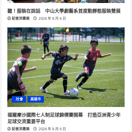
聽！服裝在說話 中山大學劇藝系首度動靜態服裝雙展
記者洪惠美
2026 年 8 月 6 日
.社會
高雄市
福爾摩沙國際七人制足球錦標賽開幕 打造亞洲青少年
足球交流重要平台
記者洪惠美
2026 年 8 月 6 日