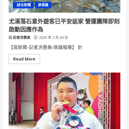
.綜合新聞
屏東縣
尤溪落石意外遊客已平安返家 營運團隊即刻
啟動因應作為
記者洪惠美
2025 年 3 月 20 日
【寫新聞-記者洪惠美/高雄報導】 針
Read
Read More
more
about
尤
溪
落
石
意
外
遊
客
已
平
安
返
家
營
運