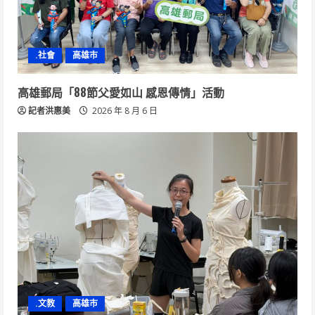
.社會
高雄市
高雄郵局「88節父愛如山 感恩傳情」活動
記者洪惠美
2026 年 8 月 6 日
.文教
高雄市