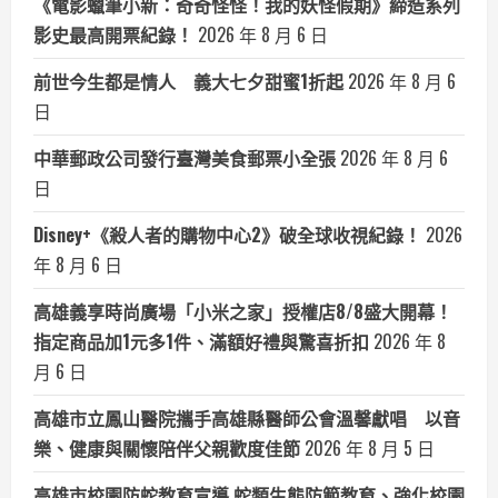
《電影蠟筆小新：奇奇怪怪！我的妖怪假期》締造系列
影史最高開票紀錄！
2026 年 8 月 6 日
前世今生都是情人 義大七夕甜蜜1折起
2026 年 8 月 6
日
中華郵政公司發行臺灣美食郵票小全張
2026 年 8 月 6
日
Disney+《殺人者的購物中心2》破全球收視紀錄！
2026
年 8 月 6 日
高雄義享時尚廣場「小米之家」授權店8/8盛大開幕！
指定商品加1元多1件、滿額好禮與驚喜折扣
2026 年 8
月 6 日
高雄市立鳳山醫院攜手高雄縣醫師公會溫馨獻唱 以音
樂、健康與關懷陪伴父親歡度佳節
2026 年 8 月 5 日
高雄市校園防蛇教育宣導 蛇類生態防範教育、強化校園