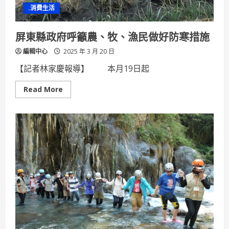
隊
.消費生活
即
刻
啟
動
屏東縣政府呼籲農、牧、漁民做好防寒措施
因
應
編輯中心
2025 年 3 月 20 日
作
為
【記者林家慶報導】 本月19日起
Read
Read More
more
about
屏
東
縣
政
府
呼
籲
農、
牧、
漁
民
做
好
防
寒
措
施