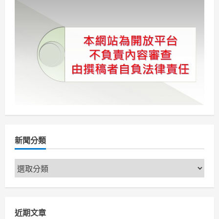
好
分
購
物
節》
頁
3/27
登
場
新聞分類
新
聞
分
類
近期文章