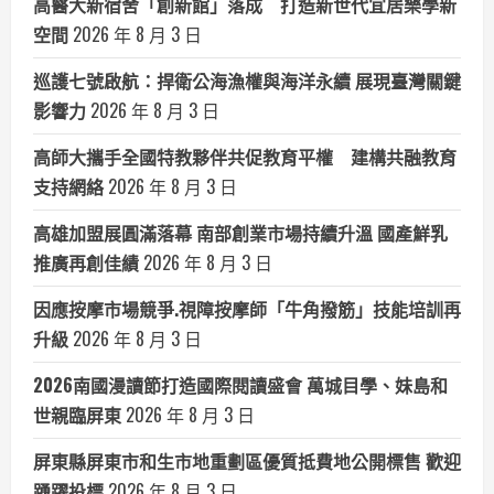
高醫大新宿舍「創新館」落成 打造新世代宜居樂學新
空間
2026 年 8 月 3 日
巡護七號啟航：捍衛公海漁權與海洋永續 展現臺灣關鍵
影響力
2026 年 8 月 3 日
高師大攜手全國特教夥伴共促教育平權 建構共融教育
支持網絡
2026 年 8 月 3 日
高雄加盟展圓滿落幕 南部創業市場持續升溫 國產鮮乳
推廣再創佳績
2026 年 8 月 3 日
因應按摩市場競爭.視障按摩師「牛角撥筋」技能培訓再
升級
2026 年 8 月 3 日
2026南國漫讀節打造國際閱讀盛會 萬城目學、妹島和
世親臨屏東
2026 年 8 月 3 日
屏東縣屏東市和生市地重劃區優質抵費地公開標售 歡迎
踴躍投標
2026 年 8 月 3 日