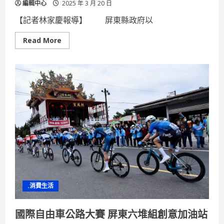
編輯中心
2025 年 3 月 20 日
【記者林家慶報導】 屏東縣政府以
Read
Read More
more
about
延
續
深
度
探
索
精
神!
《屏
東
SOLO》
旅
遊
專
書
第
二
輯
.消費生活
華
麗
登
場
國際自由車公路大賽 屏東六堆組創意加油站