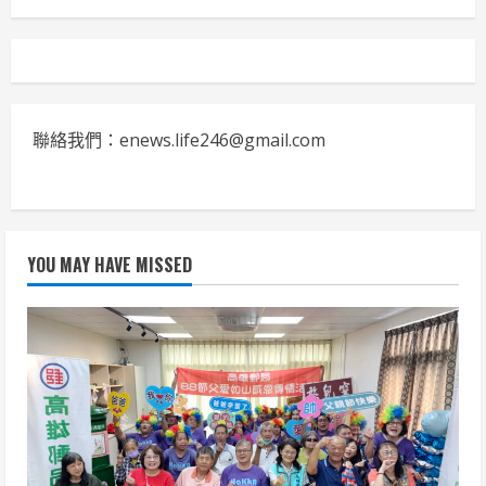
聯絡我們：enews.life246@gmail.com
YOU MAY HAVE MISSED