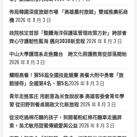
佈局韓國深度旅遊市場 「高雄農村旅遊」雙城推廣拓商
機
2026 年 8 月 3 日
政院核定首部「整體海洋保護區管理政策方針」跨部會
齊心守護韌性藍海 邁向3030新里程
2026 年 8 月 3 日
中山大學護理系走進霧台 跨文化照護教育從部落開始
2026 年 8 月 3 日
耀眼高餐！第56屆全國技能競賽 高餐大附中勇奪「旅
館接待」全國第4名、第5名​
2026 年 8 月 3 日
青年走進客庄 用創意為米食說故事 高雄客委會青年學
習 從田野到餐桌開啟文化新旅程
2026 年 8 月 3 日
從沒吃過棉花糖的孩子，到開著粉紅棉花糖車走遍屏
東，吳尤敏用甜蜜傳遞愛與公益
2026 年 8 月 3 日