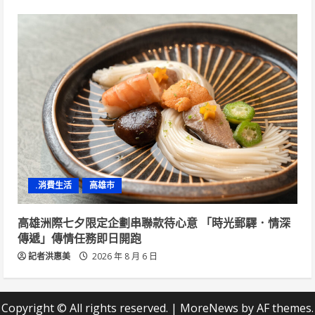
.消費生活
高雄市
高雄洲際七夕限定企劃串聯款待心意 「時光郵驛．情深
傳遞」傳情任務即日開跑
記者洪惠美
2026 年 8 月 6 日
Copyright © All rights reserved.
|
MoreNews
by AF themes.