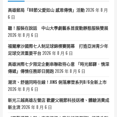
高雄郵局「88節父愛如山 感恩傳情」活動
2026 年 8 月
6 日
聽！服裝在說話 中山大學劇藝系首度動靜態服裝雙展
2026 年 8 月 6 日
福爾摩沙國際七人制足球錦標賽開幕 打造亞洲青少年
足球交流重要平台
2026 年 8 月 6 日
高雄洲際七夕限定企劃串聯款待心意 「時光郵驛．情深
傳遞」傳情任務即日開跑
2026 年 8 月 6 日
潮流、舒適同時在線！JINS 俐落摩登系列8/6全新上市
2026 年 8 月 6 日
新光三越高雄左營店 歡慶父親節科技送禮、體驗消費成
新主流
2026 年 8 月 6 日