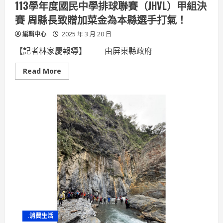
113學年度國民中學排球聯賽（JHVL）甲組決
升
動
賽 周縣長致贈加菜金為本縣選手打氣！
物
福
編輯中心
2025 年 3 月 20 日
利
【記者林家慶報導】 由屏東縣政府
Read
Read More
more
about
113
學
年
度
國
民
中
學
排
球
聯
賽
（JHVL）
甲
組
決
賽
周
.消費生活
縣