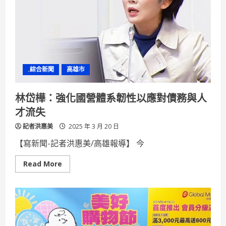
大
學
生
劇
本
獲
教
育
部
.綜合新聞
高雄市
文
藝
創
作
林岱樺：強化國營體系韌性以應對債務與人
獎
特
才流失
優
記者洪惠美
2025 年 3 月 20 日
【寫新聞-記者洪惠美/高雄報導】 今
Read
Read More
more
about
林
岱
樺：
強
化
國