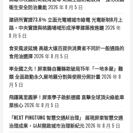
衛生安全防治量能
2026 年 8 月 5 日
建研所實證73.6％ 立面光電補城市綠電 光電新制8月上
路，中央實證與桃園場域形成淨零建築推進鏈
2026 年
8 月 5 日
食安風波延燒 高雄大遠百提供消費者不同於一般通路的
食用油選擇
2026 年 8 月 5 日
率全國之先！屏東縣自籌縣款破局15年「一地多屋」難
題 全面啟動永久屋地籍分割與使照分照計畫
2026 年 8
月 5 日
飛躍萬里圓夢！屏東學子啟航德國 直擊全球頂尖綠能車
業核心
2026 年 8 月 5 日
「NEXT PINGTUNG 智慧交通AI治理」 展現屏東智慧交通
治理成果，以AI開啟城市治理新紀元
2026 年 8 月 5 日