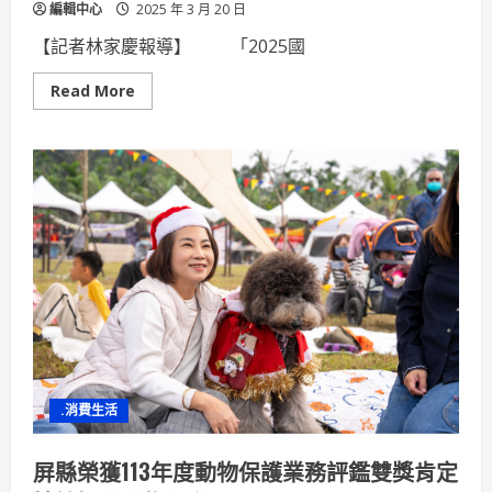
編輯中心
2025 年 3 月 20 日
【記者林家慶報導】 「2025國
Read
Read More
more
about
國
際
自
由
車
公
路
大
賽
屏
東
六
堆
組
創
意
加
油
.消費生活
站
屏縣榮獲113年度動物保護業務評鑑雙獎肯定