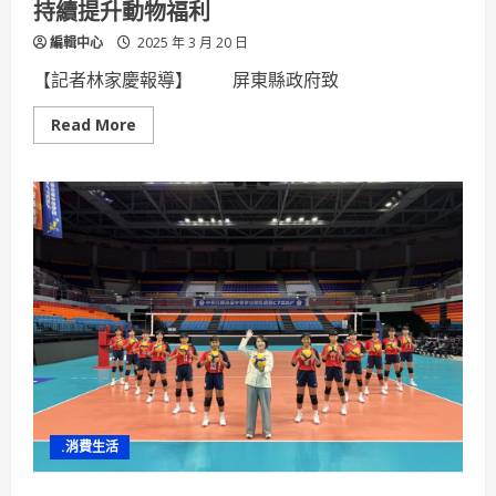
持續提升動物福利
編輯中心
2025 年 3 月 20 日
【記者林家慶報導】 屏東縣政府致
Read
Read More
more
about
屏
縣
榮
獲
113
年
度
動
物
保
護
業
務
評
鑑
雙
獎
肯
.消費生活
定
持
續
提