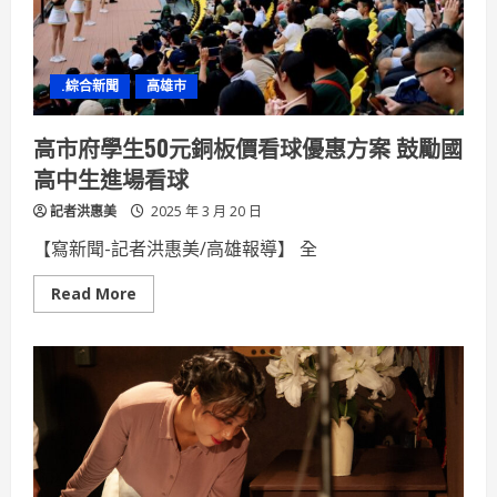
盛
大
開
幕
10
.綜合新聞
高雄市
大
懶
人
包
高市府學生50元銅板價看球優惠方案 鼓勵國
一
次
高中生進場看球
掌
握
記者洪惠美
2025 年 3 月 20 日
【寫新聞-記者洪惠美/高雄報導】 全
Read
Read More
more
about
高
市
府
學
生
50
元
銅
板
價
看