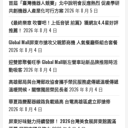
首屆「臺灣機器人競賽」北中說明會反應熱烈 促產學研
共創機器人產業化可行方案
2026 年 8 月 5 日
《最終樂章 吹響吧！上低音號 前篇》獲網友4.4星好評
推薦！
2026 年 8 月 4 日
Global Mall屏東市搶攻父親節商機 人氣餐廳祭組合套餐
2026 年 8 月 4 日
迎雙節聚餐旺季 Global Mall新左營車站新品牌推限時活
動吸客
2026 年 8 月 4 日
高雄郵局與台灣郵政協會攜手榮民服務處傳遞溫暖傳遞
溫暖問候，關懷獨居榮民長者
2026 年 8 月 4 日
華夏路變壓器線路負載過高 台電高雄區處立即搶修
2026 年 8 月 4 日
屏東好味魅力持續發酵！ 2026台灣美食展屏東館圓滿