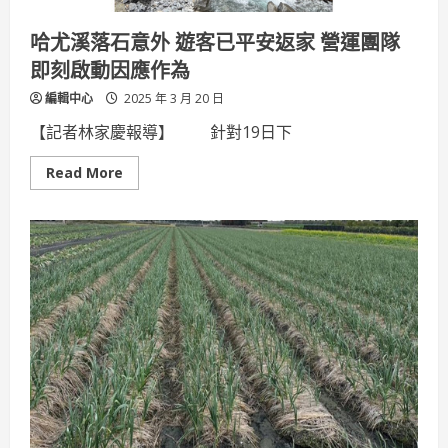
長
致
贈
哈尤溪落石意外 遊客已平安返家 營運團隊
加
菜
即刻啟動因應作為
金
為
編輯中心
2025 年 3 月 20 日
本
縣
選
【記者林家慶報導】 針對19日下
手
打
氣！
Read
Read More
more
about
哈
尤
溪
落
石
意
外
遊
客
已
平
安
返
家
營
運
團