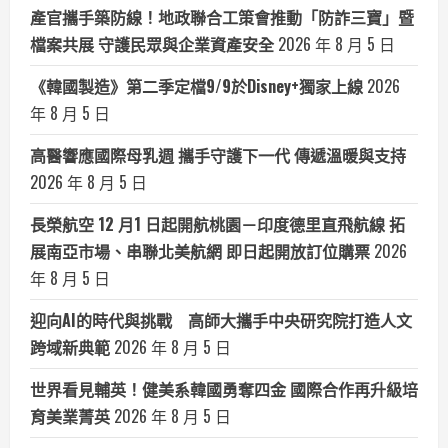
產官攜手築防線！地政聯合工策會推動「防詐三寶」暨
檔案共展 守護民眾與企業資產安全
2026 年 8 月 5 日
《韓國製造》第二季定檔9/9於Disney+獨家上線
2026
年 8 月 5 日
高醫響應國際母乳週 攜手守護下一代 傳遞溫暖與支持
2026 年 8 月 5 日
長榮航空 12 月1 日起開航桃園－印度德里直飛航線 拓
展南亞市場、串聯北美航網 即日起開放訂位購票
2026
年 8 月 5 日
迎向AI的時代與挑戰 高師大攜手中央研究院打造人文
跨域新典範
2026 年 8 月 5 日
世界看見輔英！健美系韓國勇奪四金 國際合作再升級培
育美業菁英
2026 年 8 月 5 日