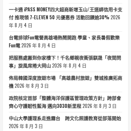
一卡通 iPASS MONEY四大超商新增玉山/王道綁信用卡支
付 推現領 7-ELEVEN 50 元優惠券 活動回饋逾30%
2026
年 8 月 4 日
台電排球Fun電營高雄場熱鬧開跑 學童、家長暑假歡樂
Fun電
2026 年 8 月 4 日
把服務處搬到你家樓下！千名鄉親夜衝張騏晟「夜間問
事」旋風席捲大岡山
2026 年 8 月 4 日
佈局韓國深度旅遊市場 「高雄農村旅遊」雙城推廣拓商
機
2026 年 8 月 3 日
政院核定首部「整體海洋保護區管理政策方針」跨部會
齊心守護韌性藍海 邁向3030新里程
2026 年 8 月 3 日
中山大學護理系走進霧台 跨文化照護教育從部落開始
2026 年 8 月 3 日