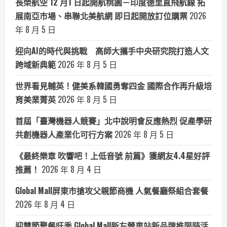
長榮航空 12 月1 日起開航桃園－印度德里直飛航線 拓
展南亞市場、串聯北美航網 即日起開放訂位購票
2026
年 8 月 5 日
迎向AI的時代與挑戰 高師大攜手中央研究院打造人文
跨域新典範
2026 年 8 月 5 日
世界看見輔英！健美系韓國勇奪四金 國際合作再升級培
育美業菁英
2026 年 8 月 5 日
首屆「臺灣機器人競賽」北中說明會反應熱烈 促產學研
共創機器人產業化可行方案
2026 年 8 月 5 日
《最終樂章 吹響吧！上低音號 前篇》獲網友4.4星好評
推薦！
2026 年 8 月 4 日
Global Mall屏東市搶攻父親節商機 人氣餐廳祭組合套餐
2026 年 8 月 4 日
迎雙節聚餐旺季 Global Mall新左營車站新品牌推限時活