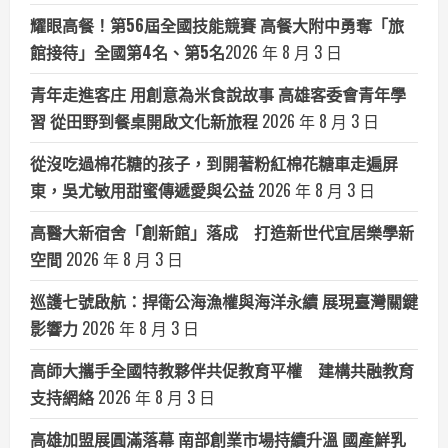
耀眼高餐！第56屆全國技能競賽 高餐大附中勇奪「旅
館接待」全國第4名、第5名​
2026 年 8 月 3 日
青年走進客庄 用創意為米食說故事 高雄客委會青年學
習 從田野到餐桌開啟文化新旅程
2026 年 8 月 3 日
從沒吃過棉花糖的孩子，到開著粉紅棉花糖車走遍屏
東，吳尤敏用甜蜜傳遞愛與公益
2026 年 8 月 3 日
高醫大新宿舍「創新館」落成 打造新世代宜居樂學新
空間
2026 年 8 月 3 日
巡護七號啟航：捍衛公海漁權與海洋永續 展現臺灣關鍵
影響力
2026 年 8 月 3 日
高師大攜手全國特教夥伴共促教育平權 建構共融教育
支持網絡
2026 年 8 月 3 日
高雄加盟展圓滿落幕 南部創業市場持續升溫 國產鮮乳