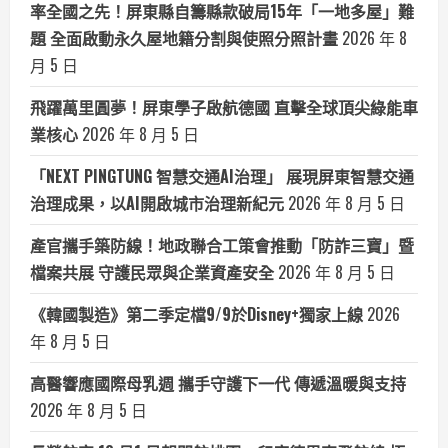
率全國之先！屏東縣自籌縣款破局15年「一地多屋」難
題 全面啟動永久屋地籍分割與使照分照計畫
2026 年 8
月 5 日
飛躍萬里圓夢！屏東學子啟航德國 直擊全球頂尖綠能車
業核心
2026 年 8 月 5 日
「NEXT PINGTUNG 智慧交通AI治理」 展現屏東智慧交通
治理成果，以AI開啟城市治理新紀元
2026 年 8 月 5 日
產官攜手築防線！地政聯合工策會推動「防詐三寶」暨
檔案共展 守護民眾與企業資產安全
2026 年 8 月 5 日
《韓國製造》第二季定檔9/9於Disney+獨家上線
2026
年 8 月 5 日
高醫響應國際母乳週 攜手守護下一代 傳遞溫暖與支持
2026 年 8 月 5 日