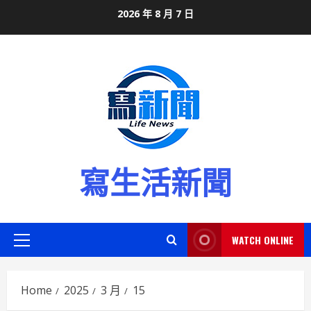
Skip
2026 年 8 月 7 日
to
content
寫生活新聞
WATCH ONLINE
Primary
Menu
Home
2025
3 月
15