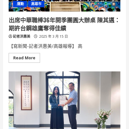
展
.運動
高雄市
3
月
15
日
出席中華職棒36年開季團圓大辦桌 陳其邁：
在
高
期許台鋼雄鷹奪得佳績
雄
空
記者洪惠美
大
2025 年 3 月 15 日
藝
文
【寫新聞-記者洪惠美/高雄報導】 高
中
心
盛
Read
Read More
大
more
開
about
幕
出
席
中
華
職
棒
36
年
開
季
團
圓
大
辦
桌