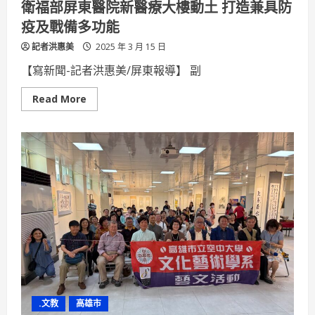
衛福部屏東醫院新醫療大樓動土 打造兼具防
疫及戰備多功能
記者洪惠美
2025 年 3 月 15 日
【寫新聞-記者洪惠美/屏東報導】 副
Read
Read More
more
about
衛
福
部
屏
東
醫
院
新
醫
療
大
樓
動
土
打
造
兼
具
.文教
高雄市
防
疫