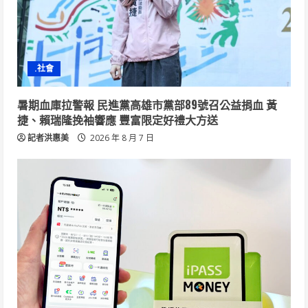
.社會
暑期血庫拉警報 民進黨高雄市黨部89號召公益捐血 黃
捷、賴瑞隆挽袖響應 豐富限定好禮大方送
記者洪惠美
2026 年 8 月 7 日