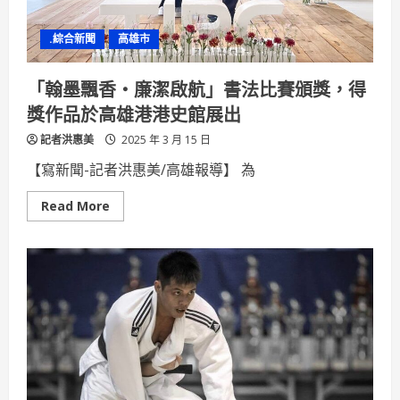
陳
其
邁：
.綜合新聞
高雄市
期
許
台
鋼
「翰墨飄香‧廉潔啟航」書法比賽頒獎，得
雄
鷹
獎作品於高雄港港史館展出
奪
得
記者洪惠美
佳
2025 年 3 月 15 日
績
【寫新聞-記者洪惠美/高雄報導】 為
Read
Read More
more
about
「翰
墨
飄
香‧
廉
潔
啟
航」
書
法
比
賽
頒