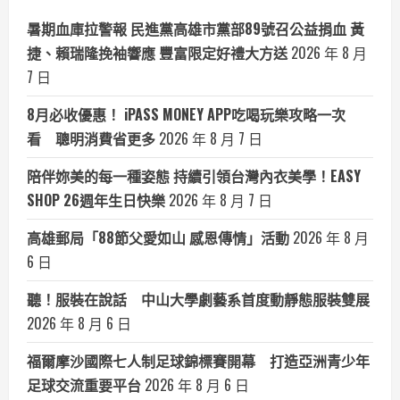
暑期血庫拉警報 民進黨高雄市黨部89號召公益捐血 黃
捷、賴瑞隆挽袖響應 豐富限定好禮大方送
2026 年 8 月
7 日
8月必收優惠！ iPASS MONEY APP吃喝玩樂攻略一次
看 聰明消費省更多
2026 年 8 月 7 日
陪伴妳美的每一種姿態 持續引領台灣內衣美學！EASY
SHOP 26週年生日快樂
2026 年 8 月 7 日
高雄郵局「88節父愛如山 感恩傳情」活動
2026 年 8 月
6 日
聽！服裝在說話 中山大學劇藝系首度動靜態服裝雙展
2026 年 8 月 6 日
福爾摩沙國際七人制足球錦標賽開幕 打造亞洲青少年
足球交流重要平台
2026 年 8 月 6 日