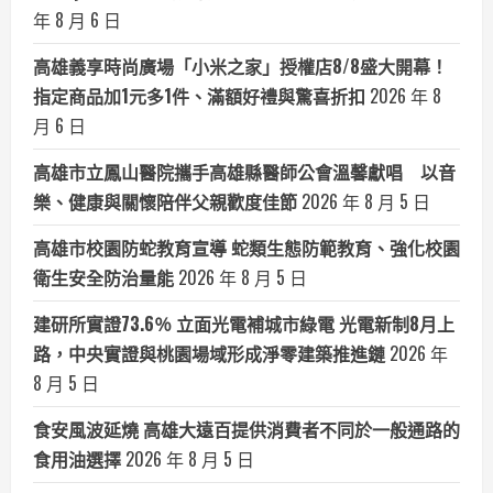
年 8 月 6 日
高雄義享時尚廣場「小米之家」授權店8/8盛大開幕！
指定商品加1元多1件、滿額好禮與驚喜折扣
2026 年 8
月 6 日
高雄市立鳳山醫院攜手高雄縣醫師公會溫馨獻唱 以音
樂、健康與關懷陪伴父親歡度佳節
2026 年 8 月 5 日
高雄市校園防蛇教育宣導 蛇類生態防範教育、強化校園
衛生安全防治量能
2026 年 8 月 5 日
建研所實證73.6％ 立面光電補城市綠電 光電新制8月上
路，中央實證與桃園場域形成淨零建築推進鏈
2026 年
8 月 5 日
食安風波延燒 高雄大遠百提供消費者不同於一般通路的
食用油選擇
2026 年 8 月 5 日