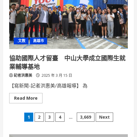
才
搶
手
中
山
大
學
就
博
.文教
高雄市
會
年
薪
上
協助國際人才留臺 中山大學成立國際生就
看
220
業輔導基地
萬
記者洪惠美
2025 年 3 月 15 日
【寫新聞-記者洪惠美/高雄報導】 為
Read
Read More
more
about
協
文
助
1
2
3
4
...
3,669
Next
國
際
章
人
才
留