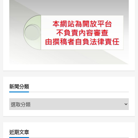
分
臺
中
山
頁
大
學
成
立
國
際
生
就
業
輔
導
基
地
新聞分類
新
聞
分
類
近期文章