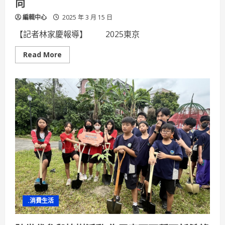
向
編輯中心
2025 年 3 月 15 日
【記者林家慶報導】 2025東京
Read
Read More
more
about
2025
東
京
國
際
食
品
展
「台
灣
屏
東
館」
大
放
異
彩
國
.消費生活
際
知
名
通