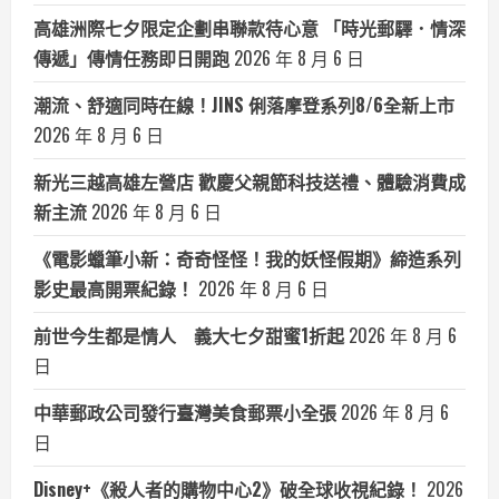
高雄洲際七夕限定企劃串聯款待心意 「時光郵驛．情深
傳遞」傳情任務即日開跑
2026 年 8 月 6 日
潮流、舒適同時在線！JINS 俐落摩登系列8/6全新上市
2026 年 8 月 6 日
新光三越高雄左營店 歡慶父親節科技送禮、體驗消費成
新主流
2026 年 8 月 6 日
《電影蠟筆小新：奇奇怪怪！我的妖怪假期》締造系列
影史最高開票紀錄！
2026 年 8 月 6 日
前世今生都是情人 義大七夕甜蜜1折起
2026 年 8 月 6
日
中華郵政公司發行臺灣美食郵票小全張
2026 年 8 月 6
日
Disney+《殺人者的購物中心2》破全球收視紀錄！
2026