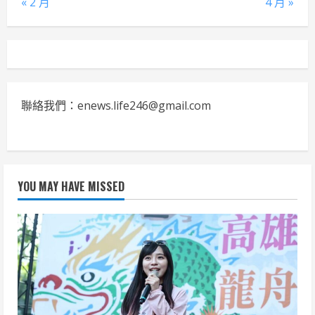
« 2 月
4 月 »
聯絡我們：enews.life246@gmail.com
YOU MAY HAVE MISSED