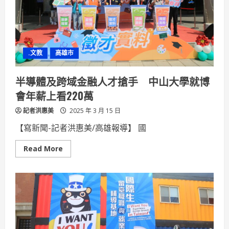
會
114
年
全
國
原
住
.文教
高雄市
民
族
運
動
半導體及跨域金融人才搶手 中山大學就博
會
倒
會年薪上看220萬
數
一
記者洪惠美
週
2025 年 3 月 15 日
【寫新聞-記者洪惠美/高雄報導】 國
Read
Read More
more
about
半
導
體
及
跨
域
金
融
人