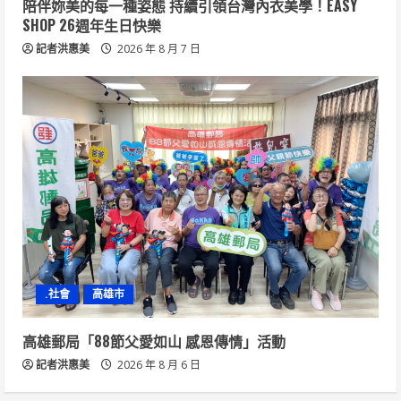
陪伴妳美的每一種姿態 持續引領台灣內衣美學！EASY
SHOP 26週年生日快樂
記者洪惠美
2026 年 8 月 7 日
.社會
高雄市
高雄郵局「88節父愛如山 感恩傳情」活動
記者洪惠美
2026 年 8 月 6 日