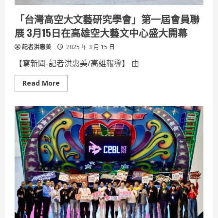
及
戰
「台灣高空大文藝研究學會」第一屆會員聯
備
多
展 3月15日在高雄空大藝文中心盛大開幕
功
能
記者洪惠美
2025 年 3 月 15 日
【寫新聞-記者洪惠美/高雄報導】 由
Read
Read More
more
about
「台
灣
高
空
大
文
藝
研
究
學
會」
第
一
屆
會
員
聯