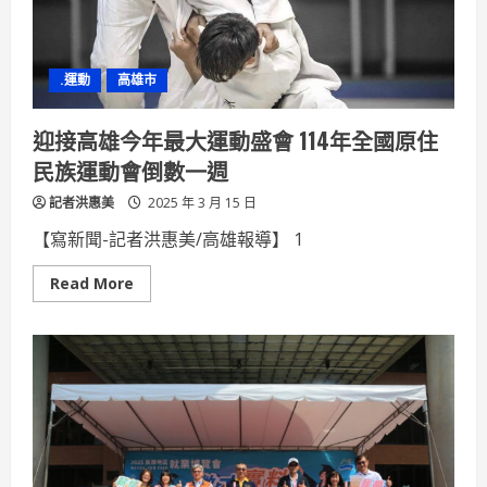
獎，
得
獎
作
品
.運動
高雄市
於
高
雄
港
迎接高雄今年最大運動盛會 114年全國原住
港
史
民族運動會倒數一週
館
展
記者洪惠美
出
2025 年 3 月 15 日
【寫新聞-記者洪惠美/高雄報導】 1
Read
Read More
more
about
迎
接
高
雄
今
年
最
大
運
動
盛