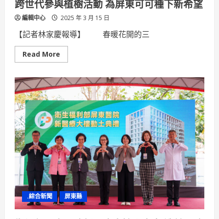
跨世代參與植樹活動 為屏東可可種下新希望
路
及
編輯中心
2025 年 3 月 15 日
貿
易
商、
【記者林家慶報導】 春暖花開的三
超
市
洽
Read
Read More
詢
more
合
about
作
跨
意
世
向
代
參
與
植
樹
活
動
為
屏
東
可
可
種
下
新
希
.綜合新聞
屏東縣
望