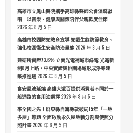
高雄市立鳳山醫院攜手高雄縣醫師公會溫馨獻
唱 以音樂、健康與關懷陪伴父親歡度佳節
2026 年 8 月 5 日
高雄市校園防蛇教育宣導 蛇類生態防範教育、
強化校園衛生安全防治量能
2026 年 8 月 5 日
建研所實證73.6％ 立面光電補城市綠電 光電新
制8月上路，中央實證與桃園場域形成淨零建
築推進鏈
2026 年 8 月 5 日
食安風波延燒 高雄大遠百提供消費者不同於一
般通路的食用油選擇
2026 年 8 月 5 日
率全國之先！屏東縣自籌縣款破局15年「一地
多屋」難題 全面啟動永久屋地籍分割與使照分
照計畫
2026 年 8 月 5 日