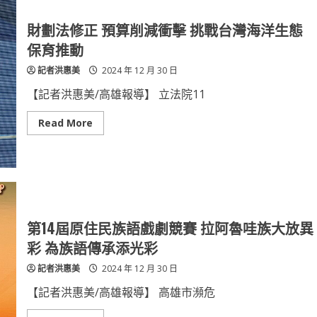
績
白
疤
曹
財劃法修正 預算削減衝擊 挑戰台灣海洋生態
醫
師
保育推動
開
啟
記者洪惠美
2024 年 12 月 30 日
對
策
扭
【記者洪惠美/高雄報導】 立法院11
轉
醫
療
Read
Read More
掏
more
空
about
亂
財
象
劃
法
修
正
預
算
削
第14屆原住民族語戲劇競賽 拉阿魯哇族大放異
減
衝
彩 為族語傳承添光彩
擊
挑
記者洪惠美
2024 年 12 月 30 日
戰
台
灣
【記者洪惠美/高雄報導】 高雄市瀕危
海
洋