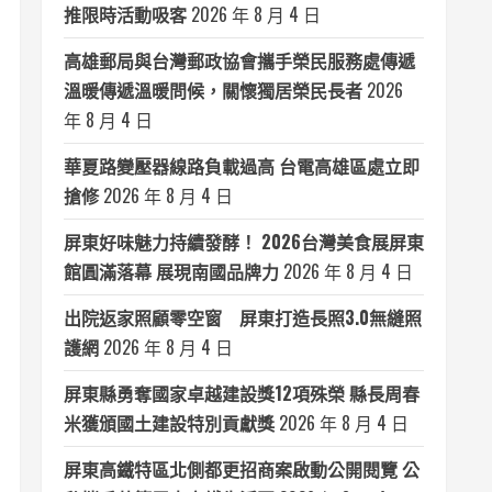
推限時活動吸客
2026 年 8 月 4 日
高雄郵局與台灣郵政協會攜手榮民服務處傳遞
溫暖傳遞溫暖問候，關懷獨居榮民長者
2026
年 8 月 4 日
華夏路變壓器線路負載過高 台電高雄區處立即
搶修
2026 年 8 月 4 日
屏東好味魅力持續發酵！ 2026台灣美食展屏東
館圓滿落幕 展現南國品牌力
2026 年 8 月 4 日
出院返家照顧零空窗 屏東打造長照3.0無縫照
護網
2026 年 8 月 4 日
屏東縣勇奪國家卓越建設獎12項殊榮 縣長周春
米獲頒國土建設特別貢獻獎
2026 年 8 月 4 日
屏東高鐵特區北側都更招商案啟動公開閱覽 公