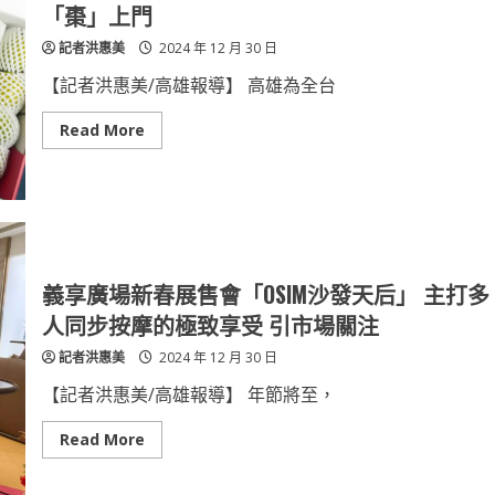
鬣
「棗」上門
蜥
移
記者洪惠美
2024 年 12 月 30 日
除
量
能
【記者洪惠美/高雄報導】 高雄為全台
提
升
協
Read
Read More
力
more
守
about
護
高
生
雄
態
首
環
選
境
蜜
棗
禮
盒
義享廣場新春展售會「OSIM沙發天后」 主打多
電
商
人同步按摩的極致享受 引市場關注
平
台
記者洪惠美
2024 年 12 月 30 日
開
賣
幸
【記者洪惠美/高雄報導】 年節將至，
福、
好
運
Read
Read More
「棗」
more
上
about
門
義