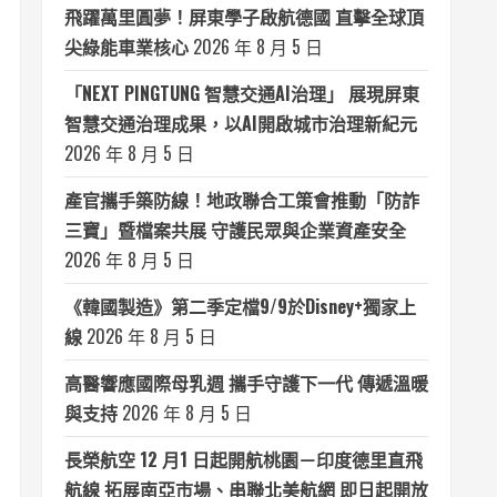
飛躍萬里圓夢！屏東學子啟航德國 直擊全球頂
尖綠能車業核心
2026 年 8 月 5 日
「NEXT PINGTUNG 智慧交通AI治理」 展現屏東
智慧交通治理成果，以AI開啟城市治理新紀元
2026 年 8 月 5 日
產官攜手築防線！地政聯合工策會推動「防詐
三寶」暨檔案共展 守護民眾與企業資產安全
2026 年 8 月 5 日
《韓國製造》第二季定檔9/9於Disney+獨家上
線
2026 年 8 月 5 日
高醫響應國際母乳週 攜手守護下一代 傳遞溫暖
與支持
2026 年 8 月 5 日
長榮航空 12 月1 日起開航桃園－印度德里直飛
航線 拓展南亞市場、串聯北美航網 即日起開放