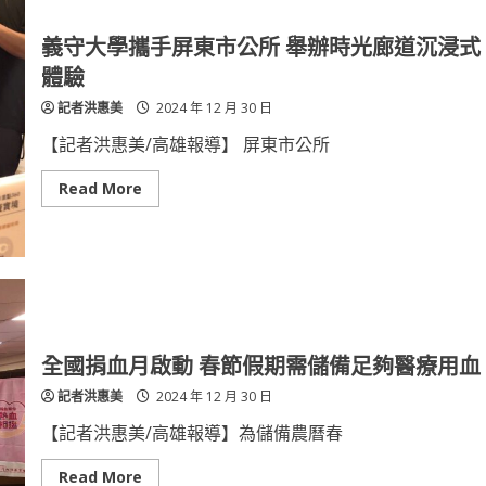
菜
禮
品
義守大學攜手屏東市公所 舉辦時光廊道沉浸式
預
購
體驗
會
現
記者洪惠美
2024 年 12 月 30 日
正
熱
烈
【記者洪惠美/高雄報導】 屏東市公所
銷
售
中！
Read
Read More
more
about
義
守
大
學
攜
手
屏
東
市
全國捐血月啟動 春節假期需儲備足夠醫療用血
公
所
記者洪惠美
2024 年 12 月 30 日
舉
辦
時
【記者洪惠美/高雄報導】為儲備農曆春
光
廊
道
Read
Read More