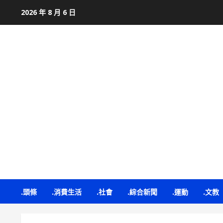
Skip
2026 年 8 月 6 日
to
content
.頭條
.消費生活
.社會
.綜合新聞
.運動
.文教