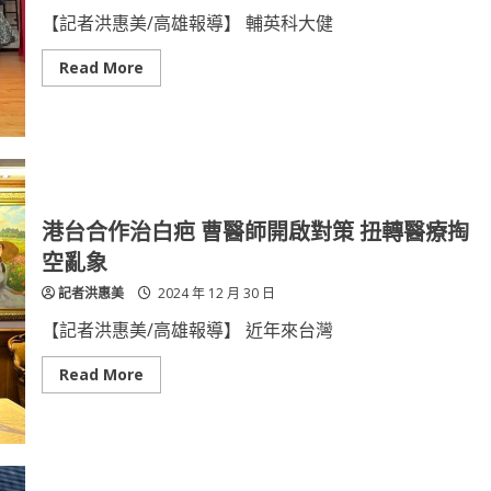
力
不
【記者洪惠美/高雄報導】 輔英科大健
懈
Read
Read More
more
about
輔
英
科
大
師
生
競
賽
港台合作治白疤 曹醫師開啟對策 扭轉醫療掏
揚
威
空亂象
美
容
記者洪惠美
2024 年 12 月 30 日
語
文
多
【記者洪惠美/高雄報導】 近年來台灣
項
競
賽
Read
Read More
表
more
現
about
傑
港
出
台
奪
合
得
作
佳
治