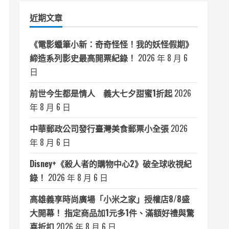
類
近期文章
《電影蠟筆小新：奇奇怪怪！我的妖怪假期》
締造系列影史最高開票紀錄！
2026 年 8 月 6
日
前世今生都是情人 義大七夕甜蜜1折起
2026
年 8 月 6 日
中華郵政公司發行臺灣美食郵票小全張
2026
年 8 月 6 日
Disney+《殺人者的購物中心2》破全球收視紀
錄！
2026 年 8 月 6 日
高雄義享時尚廣場「小米之家」授權店8/8盛
大開幕！ 指定商品加1元多1件、滿額好禮與驚
喜折扣
2026 年 8 月 6 日