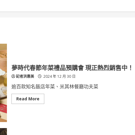
夢時代春節年菜禮品預購會 現正熱烈銷售中！
記者洪惠美
2024 年 12 月 30 日
逾百款知名飯店年菜、米其林餐廳功夫菜
Read
Read More
more
about
夢
時
代
春
節
年