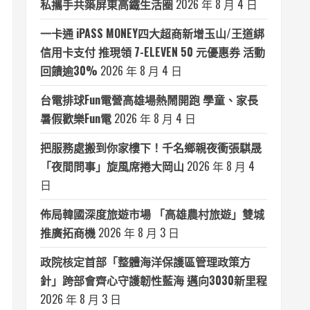
私攜手共築屏東高鐵生活圈
2026 年 8 月 4 日
一卡通 iPASS MONEY四大超商新增玉山/王道綁
信用卡支付 推現領 7-ELEVEN 50 元優惠券 活動
回饋逾30%
2026 年 8 月 4 日
台電排球Fun電營高雄場熱鬧開跑 學童、家長
暑假歡樂Fun電
2026 年 8 月 4 日
把服務處搬到你家樓下！千名鄉親夜衝張騏晟
「夜間問事」旋風席捲大岡山
2026 年 8 月 4
日
佈局韓國深度旅遊市場 「高雄農村旅遊」雙城
推廣拓商機
2026 年 8 月 3 日
政院核定首部「整體海洋保護區管理政策方
針」跨部會齊心守護韌性藍海 邁向3030新里程
2026 年 8 月 3 日