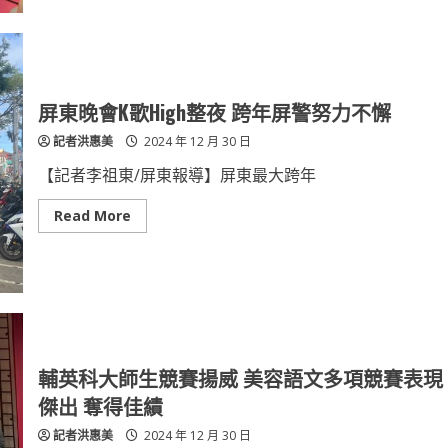
享
廣
場
新
春
展
售
會
屏東晚會K歌High整夜 跨年屏警努力不懈
「OSIM
沙
記者洪惠美
2024 年 12 月 30 日
發
天
后」
【記者李祖東/屏東報導】屏東最大跨年
主
打
多
Read
Read More
人
more
同
about
步
屏
按
東
摩
晚
的
會
極
K
致
歌
享
High
受
整
引
夜
輔英科大師生競賽揚威 美容語文多項競賽表現
市
跨
場
年
傑出 奪得佳績
關
屏
注
警
記者洪惠美
2024 年 12 月 30 日
努