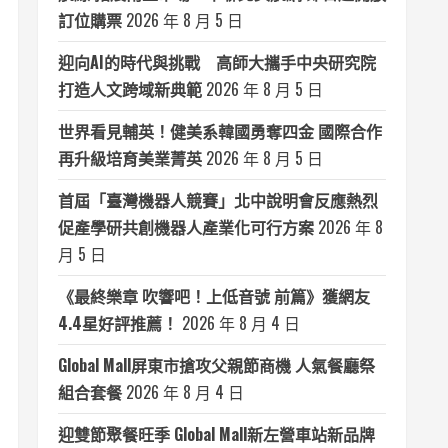
訂位購票
2026 年 8 月 5 日
迎向AI的時代與挑戰 高師大攜手中央研究院
打造人文跨域新典範
2026 年 8 月 5 日
世界看見輔英！健美系韓國勇奪四金 國際合作
再升級培育美業菁英
2026 年 8 月 5 日
首屆「臺灣機器人競賽」北中說明會反應熱烈
促產學研共創機器人產業化可行方案
2026 年 8
月 5 日
《最終樂章 吹響吧！上低音號 前篇》獲網友
4.4星好評推薦！
2026 年 8 月 4 日
Global Mall屏東市搶攻父親節商機 人氣餐廳祭
組合套餐
2026 年 8 月 4 日
迎雙節聚餐旺季 Global Mall新左營車站新品牌