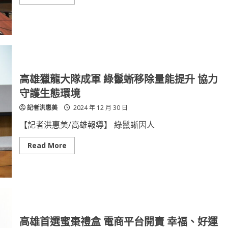
沉
more
浸
about
式
全
體
國
驗
捐
血
月
啟
動
春
節
高雄獵龍大隊成軍 綠鬣蜥移除量能提升 協力
假
期
守護生態環境
需
儲
記者洪惠美
2024 年 12 月 30 日
備
足
夠
【記者洪惠美/高雄報導】 綠鬣蜥因人
醫
療
用
Read
Read More
血
more
about
高
雄
獵
龍
大
隊
成
軍
高雄首選蜜棗禮盒 電商平台開賣 幸福、好運
綠