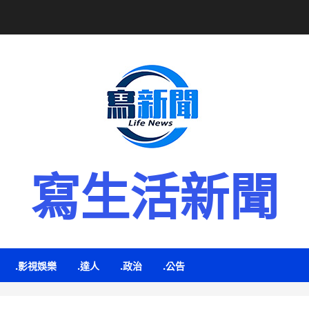
寫生活新聞
.影視娛樂
.達人
.政治
.公告