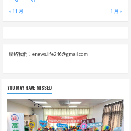
30
31
« 11 月
1 月 »
聯絡我們：enews.life246@gmail.com
YOU MAY HAVE MISSED