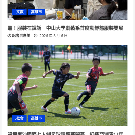
.文教
高雄市
聽！服裝在說話 中山大學劇藝系首度動靜態服裝雙展
記者洪惠美
2026 年 8 月 6 日
.社會
高雄市
福爾摩沙國際七人制足球錦標賽開幕 打造亞洲青少年