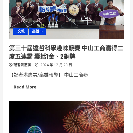
林
岱
樺：
防
抖
音
滲
.文教
高雄市
透、
詐
騙
應
第三十屆遠哲科學趣味競賽 中山工商贏得二
修
法
度五連霸 囊括1金、2銅牌
落
地
記者洪惠美
監
2024 年 12 月 23 日
管
【記者洪惠美/高雄報導】 中山工商參
Read
Read More
more
about
第
三
十
屆
遠
哲
科
學
趣