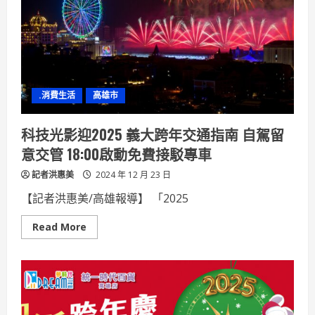
味
競
賽
中
山
工
商
贏
得
.消費生活
高雄市
二
度
五
連
科技光影迎2025 義大跨年交通指南 自駕留
霸
囊
意交管 18:00啟動免費接駁專車
括
1
記者洪惠美
金、
2024 年 12 月 23 日
2
銅
【記者洪惠美/高雄報導】 「2025
牌
Read
Read More
more
about
科
技
光
影
迎
2025
義