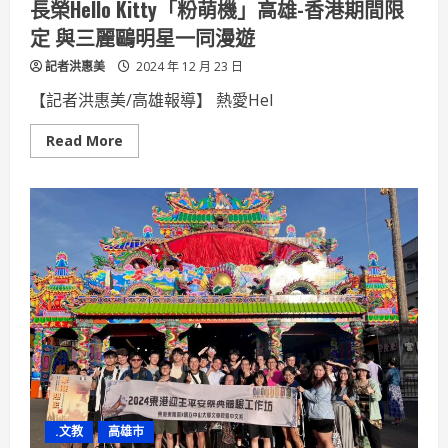
長榮Hello Kitty「粉萌機」高雄-香港期間限
勘
實
定 與三麗鷗明星一同漫遊
現
淨
記者洪惠美
零
2024 年 12 月 23 日
永
續
【記者洪惠美/高雄報導】 熱愛Hel
Read
Read More
more
about
長
榮
Hello
Kitty「粉
萌
機」
高
雄-
香
港
期
間
限
定
與
三
麗
鷗
.文教
高雄市
明
星