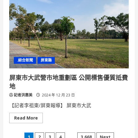
末
狂
歡
7
日
慶
金
色
三
麥、
橋
村
炸
雞
.綜合新聞
屏東縣
新
店
登
場
屏東市大武營市地重劃區 公開標售優質抵費
好
康
地
回
饋
記者洪惠美
優
2024 年 12 月 23 日
惠
嗨
【記者李祖東/屏東報導】 屏東市大武
翻
Read
Read More
more
about
屏
東
1
2
3
4
...
3,668
Next