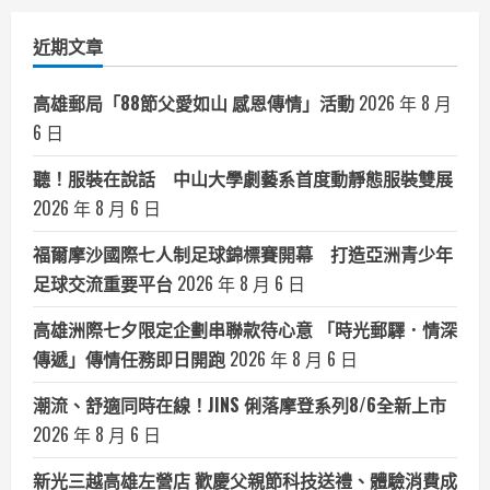
類
近期文章
高雄郵局「88節父愛如山 感恩傳情」活動
2026 年 8 月
6 日
聽！服裝在說話 中山大學劇藝系首度動靜態服裝雙展
2026 年 8 月 6 日
福爾摩沙國際七人制足球錦標賽開幕 打造亞洲青少年
足球交流重要平台
2026 年 8 月 6 日
高雄洲際七夕限定企劃串聯款待心意 「時光郵驛．情深
傳遞」傳情任務即日開跑
2026 年 8 月 6 日
潮流、舒適同時在線！JINS 俐落摩登系列8/6全新上市
2026 年 8 月 6 日
新光三越高雄左營店 歡慶父親節科技送禮、體驗消費成