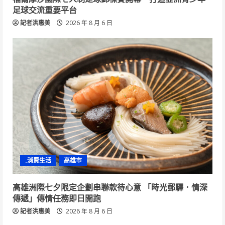
足球交流重要平台
記者洪惠美
2026 年 8 月 6 日
.消費生活
高雄市
高雄洲際七夕限定企劃串聯款待心意 「時光郵驛．情深
傳遞」傳情任務即日開跑
記者洪惠美
2026 年 8 月 6 日