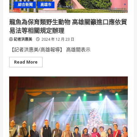
殊
.綜合新聞
高雄市
榮
龍魚為保育類野生動物 高雄關籲進口應依貿
易法等相關規定辦理
記者洪惠美
2024 年 12 月 23 日
【記者洪惠美/高雄報導】 高雄關表示
Read
Read More
more
about
龍
魚
為
保
育
類
野
生
動
物
高
雄
關
籲
進