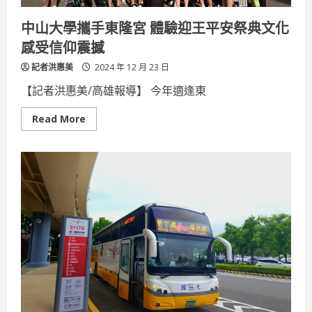
一
同
中山大學攜手東隆宮 體驗迎王平安祭典文化
漫
遊
感受信仰震撼
記者洪惠美
2024 年 12 月 23 日
【記者洪惠美/高雄報導】 今年適逢東
Read
Read More
more
about
中
山
大
學
攜
手
東
隆
宮
體
驗
迎
王
平
安
祭
典