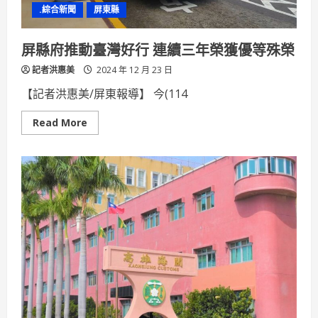
文
.綜合新聞
屏東縣
化
感
受
信
屏縣府推動臺灣好行 連續三年榮獲優等殊榮
仰
震
記者洪惠美
撼
2024 年 12 月 23 日
【記者洪惠美/屏東報導】 今(114
Read
Read More
more
about
屏
縣
府
推
動
臺
灣
好
行
連
續
三
年
榮
獲
優
等