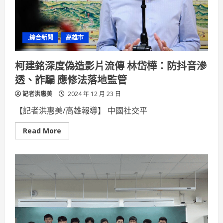
誕
點
燈
展
現
.綜合新聞
高雄市
節
慶
多
元
柯建銘深度偽造影片流傳 林岱樺：防抖音滲
文
化
透、詐騙 應修法落地監管
魅
力
記者洪惠美
2024 年 12 月 23 日
【記者洪惠美/高雄報導】 中國社交平
Read
Read More
more
about
柯
建
銘
深
度
偽
造
影
片
流
傳