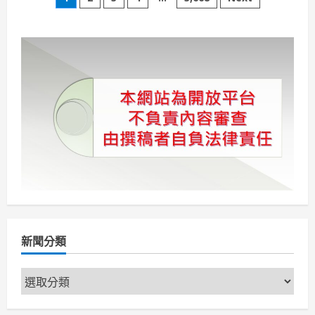
文
市
大
章
武
營
市
分
地
重
劃
頁
區
公
開
標
售
優
質
抵
費
地
新聞分類
新
聞
分