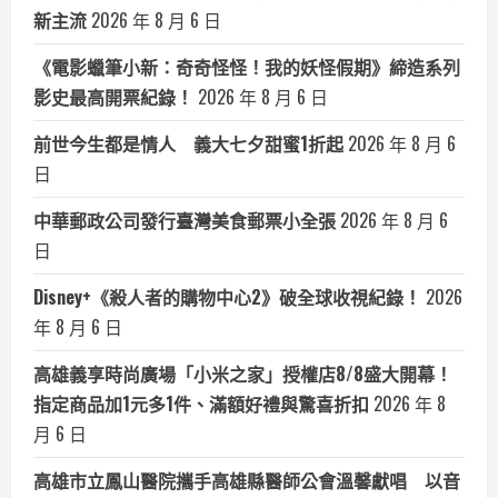
新主流
2026 年 8 月 6 日
《電影蠟筆小新：奇奇怪怪！我的妖怪假期》締造系列
影史最高開票紀錄！
2026 年 8 月 6 日
前世今生都是情人 義大七夕甜蜜1折起
2026 年 8 月 6
日
中華郵政公司發行臺灣美食郵票小全張
2026 年 8 月 6
日
Disney+《殺人者的購物中心2》破全球收視紀錄！
2026
年 8 月 6 日
高雄義享時尚廣場「小米之家」授權店8/8盛大開幕！
指定商品加1元多1件、滿額好禮與驚喜折扣
2026 年 8
月 6 日
高雄市立鳳山醫院攜手高雄縣醫師公會溫馨獻唱 以音