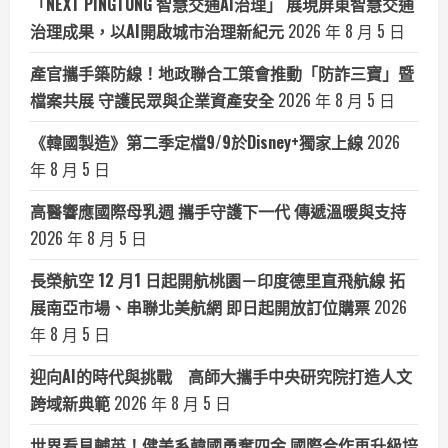
「NEXT PINGTUNG 智慧交通AI治理」 展現屏東智慧交通
治理成果，以AI開啟城市治理新紀元
2026 年 8 月 5 日
產官攜手築防線！地政聯合工策會推動「防詐三寶」暨
檔案共展 守護民眾與企業資產安全
2026 年 8 月 5 日
《韓國製造》第二季定檔9/9於Disney+獨家上線
2026
年 8 月 5 日
高醫響應國際母乳週 攜手守護下一代 傳遞溫暖與支持
2026 年 8 月 5 日
長榮航空 12 月1 日起開航桃園－印度德里直飛航線 拓
展南亞市場、串聯北美航網 即日起開放訂位購票
2026
年 8 月 5 日
迎向AI的時代與挑戰 高師大攜手中央研究院打造人文
跨域新典範
2026 年 8 月 5 日
世界看見輔英！健美系韓國勇奪四金 國際合作再升級培