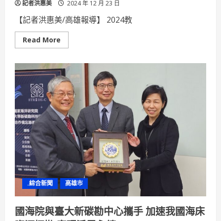
記者洪惠美
2024 年 12 月 23 日
【記者洪惠美/高雄報導】 2024教
Read
Read More
more
about
第
二
十
屆
技
職
之
光
樹
德
視
傳
系
榮
獲
競
賽
卓
.綜合新聞
高雄市
越
獎
名
揚
國海院與臺大新碳勘中心攜手 加速我國海床
全
球