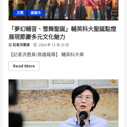
口
應
依
.文教
高雄市
貿
易
法
等
「夢幻輔音、雪舞聖誕」輔英科大聖誕點燈
相
關
展現節慶多元文化魅力
規
定
記者洪惠美
辦
2024 年 12 月 23 日
理
【記者洪惠美/高雄報導】 輔英科大舉
Read
Read More
more
about
「夢
幻
輔
音、
雪
舞
聖
誕」
輔
英
科
大
聖