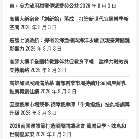
東，吳尤敏用甜蜜傳遞愛與公益
2026 年 8 月 3 日
高醫大新宿舍「創新館」落成 打造新世代宜居樂學新
空間
2026 年 8 月 3 日
巡護七號啟航：捍衛公海漁權與海洋永續 展現臺灣關鍵
影響力
2026 年 8 月 3 日
高師大攜手全國特教夥伴共促教育平權 建構共融教育
支持網絡
2026 年 8 月 3 日
高雄加盟展圓滿落幕 南部創業市場持續升溫 國產鮮乳
推廣再創佳績
2026 年 8 月 3 日
因應按摩市場競爭.視障按摩師「牛角撥筋」技能培訓再
升級
2026 年 8 月 3 日
2026南國漫讀節打造國際閱讀盛會 萬城目學、妹島和
世親臨屏東
2026 年 8 月 3 日