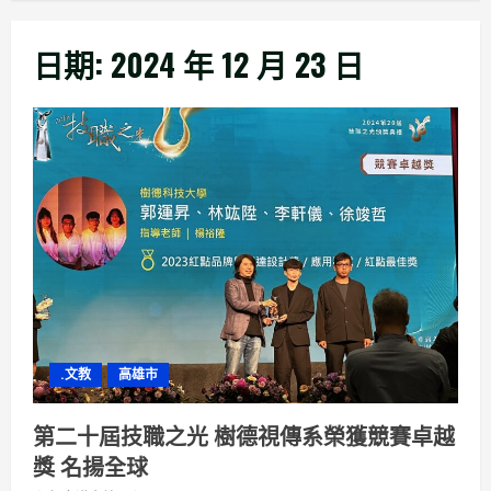
日期:
2024 年 12 月 23 日
.文教
高雄市
第二十屆技職之光 樹德視傳系榮獲競賽卓越
獎 名揚全球