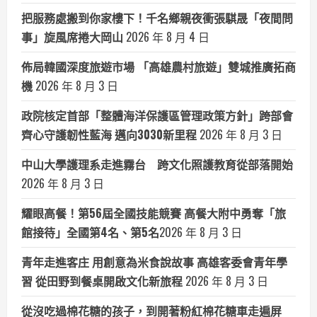
把服務處搬到你家樓下！千名鄉親夜衝張騏晟「夜間問
事」旋風席捲大岡山
2026 年 8 月 4 日
佈局韓國深度旅遊市場 「高雄農村旅遊」雙城推廣拓商
機
2026 年 8 月 3 日
政院核定首部「整體海洋保護區管理政策方針」跨部會
齊心守護韌性藍海 邁向3030新里程
2026 年 8 月 3 日
中山大學護理系走進霧台 跨文化照護教育從部落開始
2026 年 8 月 3 日
耀眼高餐！第56屆全國技能競賽 高餐大附中勇奪「旅
館接待」全國第4名、第5名​
2026 年 8 月 3 日
青年走進客庄 用創意為米食說故事 高雄客委會青年學
習 從田野到餐桌開啟文化新旅程
2026 年 8 月 3 日
從沒吃過棉花糖的孩子，到開著粉紅棉花糖車走遍屏