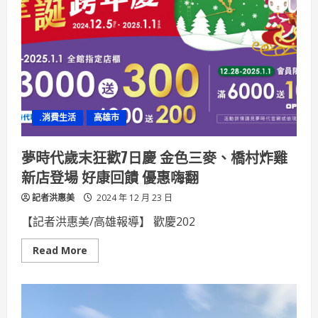
大
跨
年
交
通
指
南
自
駕
留
意
.消費生活
高雄市
交
管
18:00
啟
夢時代歲末狂歡7日慶 金色三麥、橋村炸雞
動
免
新店登場 好康回饋 優惠嗨翻
費
接
記者洪惠美
駁
2024 年 12 月 23 日
專
車
【記者洪惠美/高雄報導】 歡慶202
Read
Read More
more
about
夢
時
代
歲