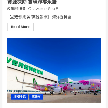
資源探勘 實現淨零永續
記者洪惠美
2024 年 12 月 23 日
【記者洪惠美/高雄報導】 海洋委員會
Read
Read More
more
about
國
海
院
與
臺
大
新
碳
勘
中
心
攜
手
加
速
我
國
海
.消費生活
高雄市
床
資
源
探