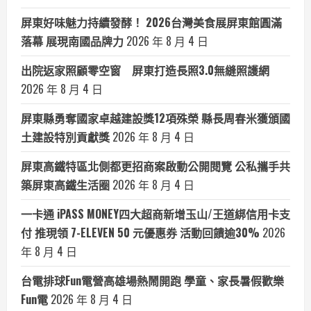
屏東好味魅力持續發酵！ 2026台灣美食展屏東館圓滿
落幕 展現南國品牌力
2026 年 8 月 4 日
出院返家照顧零空窗 屏東打造長照3.0無縫照護網
2026 年 8 月 4 日
屏東縣勇奪國家卓越建設獎12項殊榮 縣長周春米獲頒國
土建設特別貢獻獎
2026 年 8 月 4 日
屏東高鐵特區北側都更招商案啟動公開閱覽 公私攜手共
築屏東高鐵生活圈
2026 年 8 月 4 日
一卡通 iPASS MONEY四大超商新增玉山/王道綁信用卡支
付 推現領 7-ELEVEN 50 元優惠券 活動回饋逾30%
2026
年 8 月 4 日
台電排球Fun電營高雄場熱鬧開跑 學童、家長暑假歡樂
Fun電
2026 年 8 月 4 日