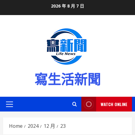
Skip
2026 年 8 月 7 日
to
content
寫生活新聞
WATCH ONLINE
Primary
Menu
Home
2024
12 月
23