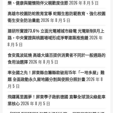
樂、健康與關懷陪伴父親歡度佳節
2026 年 8 月 5 日
高雄市校園防蛇教育宣導 蛇類生態防範教育、強化校園
衛生安全防治量能
2026 年 8 月 5 日
建研所實證73.6％ 立面光電補城市綠電 光電新制8月上
路，中央實證與桃園場域形成淨零建築推進鏈
2026 年
8 月 5 日
食安風波延燒 高雄大遠百提供消費者不同於一般通路的
食用油選擇
2026 年 8 月 5 日
率全國之先！屏東縣自籌縣款破局15年「一地多屋」難
題 全面啟動永久屋地籍分割與使照分照計畫
2026 年 8
月 5 日
飛躍萬里圓夢！屏東學子啟航德國 直擊全球頂尖綠能車
業核心
2026 年 8 月 5 日