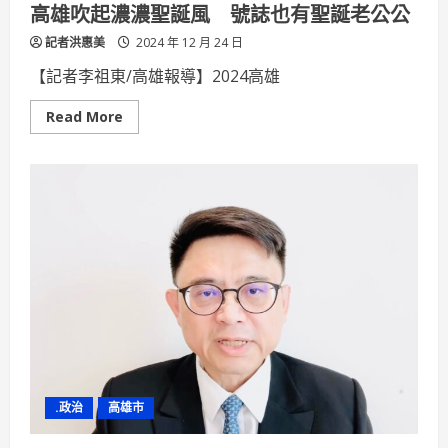
高雄吹起濃濃聖誕風 號誌也有聖誕老公公
記者洪惠美
2024 年 12 月 24 日
【記者李祖東/高雄報導】2024高雄
Read
Read More
more
about
高
雄
吹
起
濃
濃
聖
誕
風
號
誌
也
有
聖
誕
老
公
公
.政治
高雄市