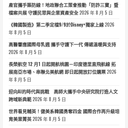
產官攜手築防線！地政聯合工策會推動「防詐三寶」暨
檔案共展 守護民眾與企業資產安全
2026 年 8 月 5 日
《韓國製造》第二季定檔9/9於Disney+獨家上線
2026
年 8 月 5 日
高醫響應國際母乳週 攜手守護下一代 傳遞溫暖與支持
2026 年 8 月 5 日
長榮航空 12 月1 日起開航桃園－印度德里直飛航線 拓
展南亞市場、串聯北美航網 即日起開放訂位購票
2026
年 8 月 5 日
迎向AI的時代與挑戰 高師大攜手中央研究院打造人文
跨域新典範
2026 年 8 月 5 日
世界看見輔英！健美系韓國勇奪四金 國際合作再升級培
育美業菁英
2026 年 8 月 5 日