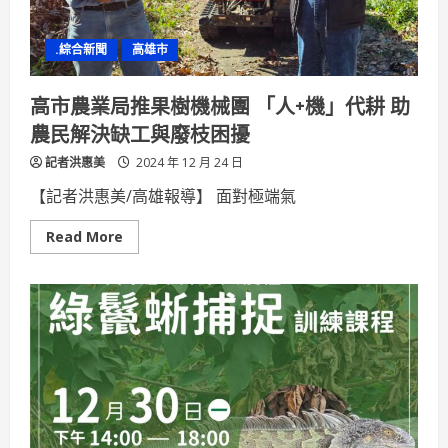
典
禮
熱
.綜合新聞
高雄市
鬧
溫
馨
展
高市農業局推果樹機械團 「人+機」代耕 助
現
凝
農民解決缺工與廢枝困擾
聚
力
記者洪惠美
與
2024 年 12 月 24 日
新
願
【記者洪惠美/高雄報導】 面對極端氣
景
Read
Read More
more
about
高
市
農
業
局
推
果
樹
機
械
團
「人
+機」