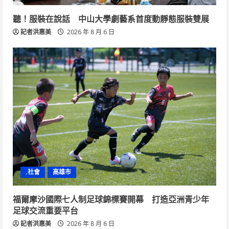
聽！服裝在說話 中山大學劇藝系首度動靜態服裝雙展
記者洪惠美
2026 年 8 月 6 日
.社會
高雄市
福爾摩沙國際七人制足球錦標賽開幕 打造亞洲青少年
足球交流重要平台
記者洪惠美
2026 年 8 月 6 日