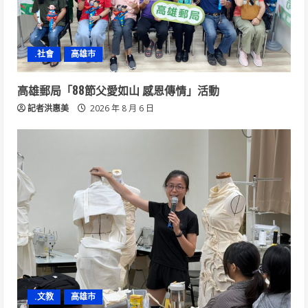
.社會
高雄市
高雄郵局「88節父愛如山 感恩傳情」活動
記者洪惠美
2026 年 8 月 6 日
.文教
高雄市