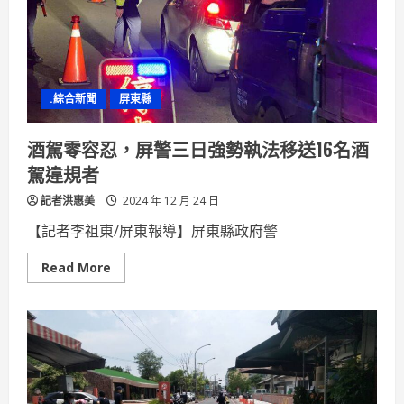
捕
捉
訓
練
班
培
訓
.綜合新聞
屏東縣
「獵
龍」
達
人
酒駕零容忍，屏警三日強勢執法移送16名酒
駕違規者
記者洪惠美
2024 年 12 月 24 日
【記者李祖東/屏東報導】屏東縣政府警
Read
Read More
more
about
酒
駕
零
容
忍，
屏
警
三