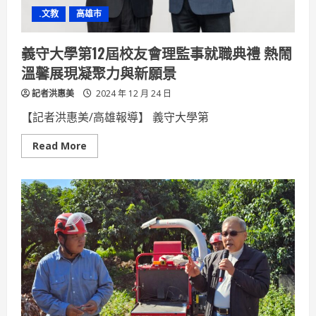
定
.文教
高雄市
航
線
最
低
義守大學第12屆校友會理監事就職典禮 熱鬧
2,977
元
溫馨展現凝聚力與新願景
起！
記者洪惠美
2024 年 12 月 24 日
【記者洪惠美/高雄報導】 義守大學第
Read
Read More
more
about
義
守
大
學
第
12
屆
校
友
會
理
監
事
就
職