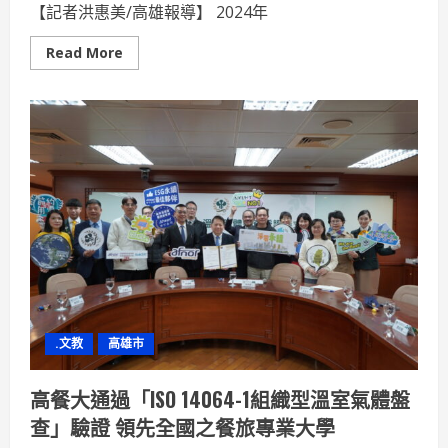
【記者洪惠美/高雄報導】 2024年
Read
Read More
more
about
2024
世
界
神
明
聯
誼
會
七
大
宗
教
相
見
歡
.文教
高雄市
高餐大通過「ISO 14064-1組織型溫室氣體盤
查」驗證 領先全國之餐旅專業大學