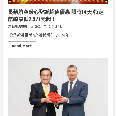
志
恩
應
長榮航空暖心聖誕超值優惠 限時14天 特定
向
高
航線最低2,977元起！
雄
道
記者洪惠美
歉
2024 年 12 月 24 日
【記者洪惠美/高雄報導】 2024年
Read
Read More
more
about
長
榮
航
空
暖
心
聖
誕
超
值
優
惠
限
時
14
天
特