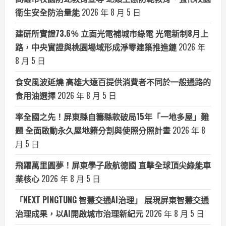
衛生安全防治量能
2026 年 8 月 5 日
建研所實證73.6％ 立面光電補城市綠電 光電新制8月上
路，中央實證與桃園場域形成淨零建築推進鏈
2026 年
8 月 5 日
食安風波延燒 高雄大遠百提供消費者不同於一般通路的
食用油選擇
2026 年 8 月 5 日
率全國之先！屏東縣自籌縣款破局15年「一地多屋」難
題 全面啟動永久屋地籍分割與使照分照計畫
2026 年 8
月 5 日
飛躍萬里圓夢！屏東學子啟航德國 直擊全球頂尖綠能車
業核心
2026 年 8 月 5 日
「NEXT PINGTUNG 智慧交通AI治理」 展現屏東智慧交通
治理成果，以AI開啟城市治理新紀元
2026 年 8 月 5 日