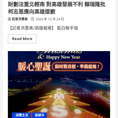
財劃法重北輕南 對高雄發展不利 賴瑞隆批
柯志恩應向高雄道歉
記者洪惠美
2024 年 12 月 24 日
【記者洪惠美/高雄報導】 藍白聯手強
Read
Read More
more
about
財
劃
法
重
北
輕
南
對
高
雄
發
展
不
利
賴
瑞
隆
批
.消費生活
高雄市
柯