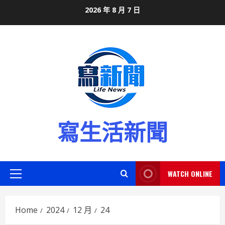
Skip
2026 年 8 月 7 日
to
content
寫生活新聞
WATCH ONLINE
Primary
Menu
Home
2024
12 月
24