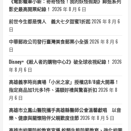
《電影蠟筆小新：奇奇怪怪！我的妖怪假期》締造系列
影史最高開票紀錄！
2026 年 8 月 6 日
前世今生都是情人 義大七夕甜蜜1折起
2026 年 8 月 6
日
中華郵政公司發行臺灣美食郵票小全張
2026 年 8 月 6
日
Disney+《殺人者的購物中心2》破全球收視紀錄！
2026
年 8 月 6 日
高雄義享時尚廣場「小米之家」授權店8/8盛大開幕！
指定商品加1元多1件、滿額好禮與驚喜折扣
2026 年 8
月 6 日
高雄市立鳳山醫院攜手高雄縣醫師公會溫馨獻唱 以音
樂、健康與關懷陪伴父親歡度佳節
2026 年 8 月 5 日
高雄市校園防蛇教育宣導 蛇類生態防範教育、強化校園