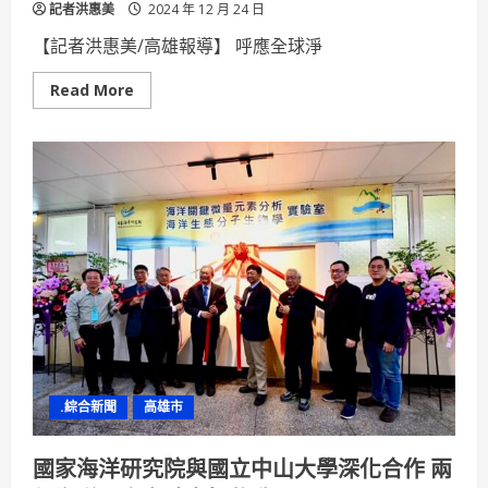
記者洪惠美
2024 年 12 月 24 日
【記者洪惠美/高雄報導】 呼應全球淨
Read
Read More
more
about
高
餐
大
通
過
「ISO
14064-
1
組
織
型
溫
室
氣
體
盤
查」
驗
.綜合新聞
高雄市
證
領
先
全
國家海洋研究院與國立中山大學深化合作 兩
國
之