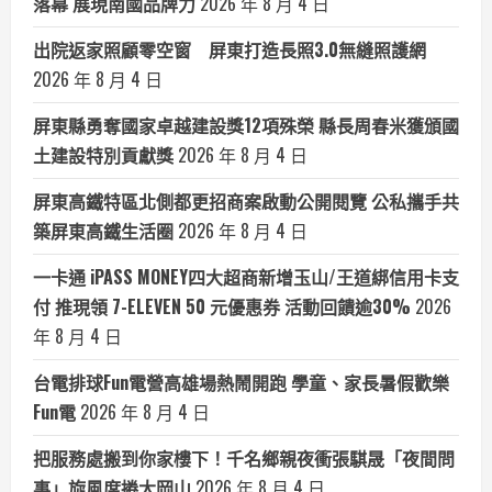
落幕 展現南國品牌力
2026 年 8 月 4 日
出院返家照顧零空窗 屏東打造長照3.0無縫照護網
2026 年 8 月 4 日
屏東縣勇奪國家卓越建設獎12項殊榮 縣長周春米獲頒國
土建設特別貢獻獎
2026 年 8 月 4 日
屏東高鐵特區北側都更招商案啟動公開閱覽 公私攜手共
築屏東高鐵生活圈
2026 年 8 月 4 日
一卡通 iPASS MONEY四大超商新增玉山/王道綁信用卡支
付 推現領 7-ELEVEN 50 元優惠券 活動回饋逾30%
2026
年 8 月 4 日
台電排球Fun電營高雄場熱鬧開跑 學童、家長暑假歡樂
Fun電
2026 年 8 月 4 日
把服務處搬到你家樓下！千名鄉親夜衝張騏晟「夜間問
事」旋風席捲大岡山
2026 年 8 月 4 日