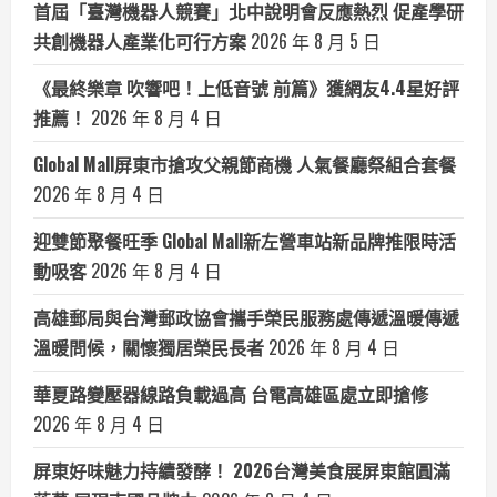
首屆「臺灣機器人競賽」北中說明會反應熱烈 促產學研
共創機器人產業化可行方案
2026 年 8 月 5 日
《最終樂章 吹響吧！上低音號 前篇》獲網友4.4星好評
推薦！
2026 年 8 月 4 日
Global Mall屏東市搶攻父親節商機 人氣餐廳祭組合套餐
2026 年 8 月 4 日
迎雙節聚餐旺季 Global Mall新左營車站新品牌推限時活
動吸客
2026 年 8 月 4 日
高雄郵局與台灣郵政協會攜手榮民服務處傳遞溫暖傳遞
溫暖問候，關懷獨居榮民長者
2026 年 8 月 4 日
華夏路變壓器線路負載過高 台電高雄區處立即搶修
2026 年 8 月 4 日
屏東好味魅力持續發酵！ 2026台灣美食展屏東館圓滿