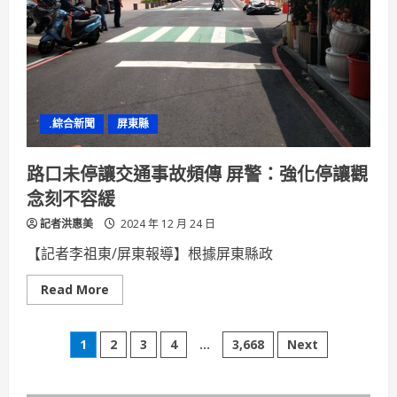
日
強
勢
執
法
移
送
16
名
酒
.綜合新聞
屏東縣
駕
違
規
者
路口未停讓交通事故頻傳 屏警：強化停讓觀
念刻不容緩
記者洪惠美
2024 年 12 月 24 日
【記者李祖東/屏東報導】根據屏東縣政
Read
Read More
more
about
路
文
口
1
2
3
4
...
3,668
Next
未
停
章
讓
交