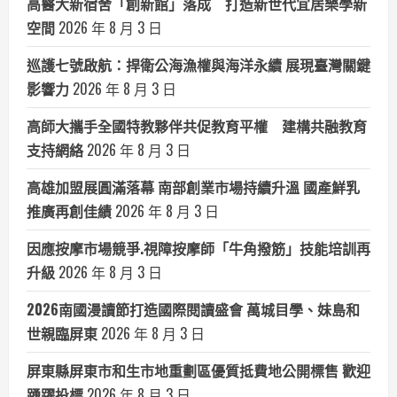
高醫大新宿舍「創新館」落成 打造新世代宜居樂學新
空間
2026 年 8 月 3 日
巡護七號啟航：捍衛公海漁權與海洋永續 展現臺灣關鍵
影響力
2026 年 8 月 3 日
高師大攜手全國特教夥伴共促教育平權 建構共融教育
支持網絡
2026 年 8 月 3 日
高雄加盟展圓滿落幕 南部創業市場持續升溫 國產鮮乳
推廣再創佳績
2026 年 8 月 3 日
因應按摩市場競爭.視障按摩師「牛角撥筋」技能培訓再
升級
2026 年 8 月 3 日
2026南國漫讀節打造國際閱讀盛會 萬城目學、妹島和
世親臨屏東
2026 年 8 月 3 日
屏東縣屏東市和生市地重劃區優質抵費地公開標售 歡迎
踴躍投標
2026 年 8 月 3 日