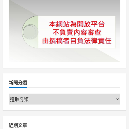
通
分
事
故
頻
頁
傳
屏
警：
強
化
停
讓
觀
念
刻
不
容
緩
新聞分類
新
聞
分
類
近期文章