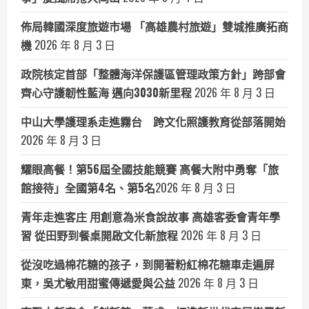
佈局韓國深度旅遊市場 「高雄農村旅遊」雙城推廣拓商
機
2026 年 8 月 3 日
政院核定首部「整體海洋保護區管理政策方針」跨部會
齊心守護韌性藍海 邁向3030新里程
2026 年 8 月 3 日
中山大學護理系走進霧台 跨文化照護教育從部落開始
2026 年 8 月 3 日
耀眼高餐！第56屆全國技能競賽 高餐大附中勇奪「旅
館接待」全國第4名、第5名​
2026 年 8 月 3 日
青年走進客庄 用創意為米食說故事 高雄客委會青年學
習 從田野到餐桌開啟文化新旅程
2026 年 8 月 3 日
從沒吃過棉花糖的孩子，到開著粉紅棉花糖車走遍屏
東，吳尤敏用甜蜜傳遞愛與公益
2026 年 8 月 3 日