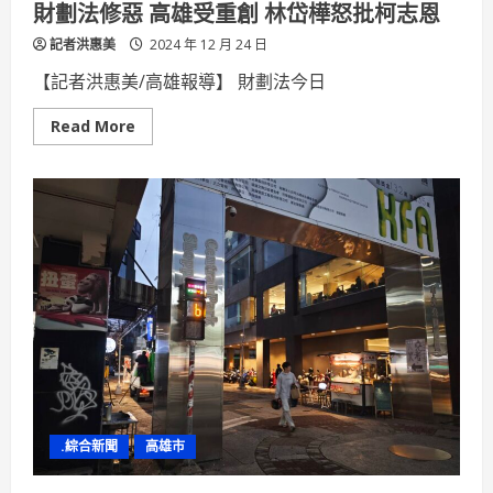
財劃法修惡 高雄受重創 林岱樺怒批柯志恩
研
究
記者洪惠美
實
2024 年 12 月 24 日
驗
室
【記者洪惠美/高雄報導】 財劃法今日
揭
牌
啟
Read
Read More
用
more
about
財
劃
法
修
惡
高
雄
受
重
創
林
岱
樺
怒
批
柯
志
恩
.綜合新聞
高雄市