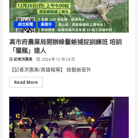
代
耕
助
農
民
.綜合新聞
高雄市
解
決
缺
工
高市府農業局開辦綠鬣蜥捕捉訓練班 培訓
與
廢
「獵龍」達人
枝
困
記者洪惠美
擾
2024 年 12 月 24 日
【記者洪惠美/高雄報導】 綠鬣蜥是外
Read
Read More
more
about
高
市
府
農
業
局
開
辦
綠
鬣
蜥