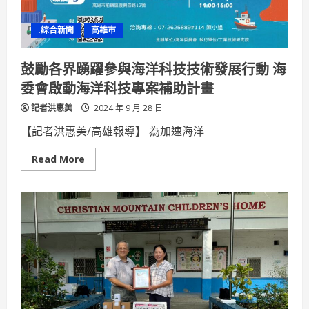
行
程
高
.綜合新聞
高雄市
雄
一
日
農
鼓勵各界踴躍參與海洋科技技術發展行動 海
夫
遠
委會啟動海洋科技專案補助計畫
赴
東
記者洪惠美
京
2024 年 9 月 28 日
國
際
【記者洪惠美/高雄報導】 為加速海洋
旅
展
Read
Read More
more
about
鼓
勵
各
界
踴
躍
參
與
海
洋
科
技
技