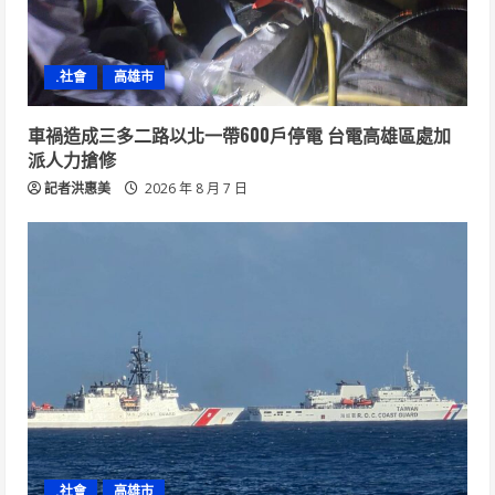
.社會
高雄市
車禍造成三多二路以北一帶600戶停電 台電高雄區處加
派人力搶修
記者洪惠美
2026 年 8 月 7 日
.社會
高雄市