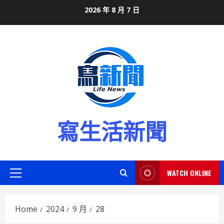
Skip
2026 年 8 月 7 日
to
content
寫生活新聞
WATCH ONLINE
Primary
Menu
Home
2024
9 月
28