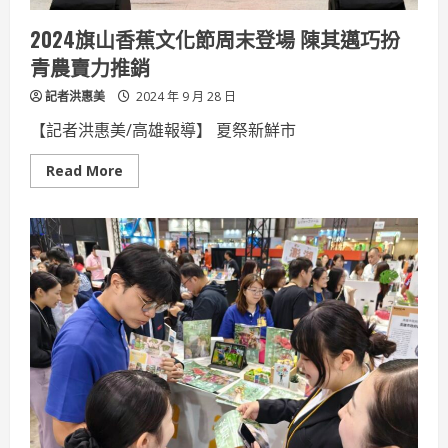
愛
地
2024旗山香蕉文化節周末登場 陳其邁巧扮
球
青農賣力推銷
記者洪惠美
2024 年 9 月 28 日
【記者洪惠美/高雄報導】 夏祭新鮮市
Read
Read More
more
about
2024
旗
山
香
蕉
文
化
節
周
末
登
場
陳
其
邁
巧
扮