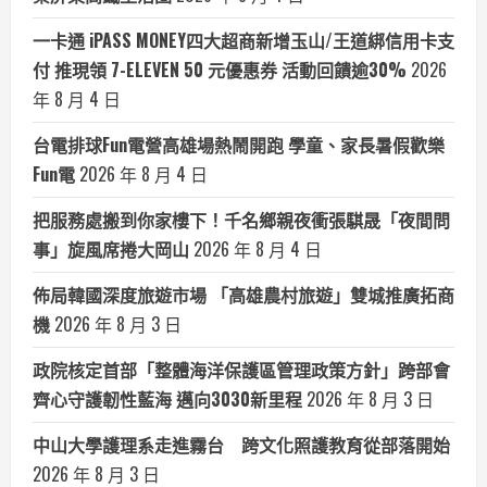
一卡通 iPASS MONEY四大超商新增玉山/王道綁信用卡支
付 推現領 7-ELEVEN 50 元優惠券 活動回饋逾30%
2026
年 8 月 4 日
台電排球Fun電營高雄場熱鬧開跑 學童、家長暑假歡樂
Fun電
2026 年 8 月 4 日
把服務處搬到你家樓下！千名鄉親夜衝張騏晟「夜間問
事」旋風席捲大岡山
2026 年 8 月 4 日
佈局韓國深度旅遊市場 「高雄農村旅遊」雙城推廣拓商
機
2026 年 8 月 3 日
政院核定首部「整體海洋保護區管理政策方針」跨部會
齊心守護韌性藍海 邁向3030新里程
2026 年 8 月 3 日
中山大學護理系走進霧台 跨文化照護教育從部落開始
2026 年 8 月 3 日