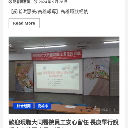
記者洪惠美
2024 年 9 月 28 日
【記者洪惠美/高雄報導】高雄環狀輕軌
Read
Read More
more
about
吸
睛
也
吸
金！
高
雄
輕
軌
彩
繪
列
車
繽
紛
設
計
成
.綜合新聞
高雄市
為
高
雄
移
歡迎現職大同醫院員工安心留任 長庚舉行說
動
的