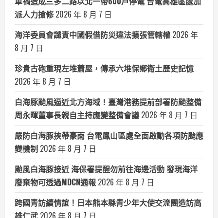
車禍造成三多二路以北一帶600戶停電 台電高雄區處加
派人力搶修
2026 年 8 月 7 日
海洋委員會譴責中國假借防災違法擴張管轄權
2026 年
8 月 7 日
珍貴古砲重現左堆蕭屋，傳承六堆保鄉衛土歷史記憶
2026 年 8 月 7 日
白海豚颱風逼近北方海域！臺灣港務提前部署防颱整備
周永暉董事長親自主持應變整備會議
2026 年 8 月 7 日
嚴防白海豚挾帶豪雨 台電鳳山區處全面啟動各項防颱應
變機制
2026 年 8 月 7 日
颱風白海豚接近 海保署提醒勿前往海邊活動 發現海洋
廢棄物可透過MDCN通報
2026 年 8 月 7 日
跨國青訪續情誼！日本熊本縣青少年大使交流團造訪高
雄仁武
2026 年 8 月 7 日