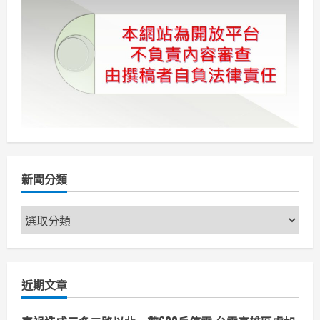
品
頁
榮
獲
出
版
文
獻
書
刊
2
件
優
等
獎
及
1
件
佳
新聞分類
作
新
聞
分
類
近期文章