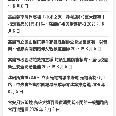
年 8 月 6 日
高雄義享時尚廣場「小米之家」授權店8/8盛大開幕！
指定商品加1元多1件、滿額好禮與驚喜折扣
2026 年 8
月 6 日
高雄市立鳳山醫院攜手高雄縣醫師公會溫馨獻唱 以音
樂、健康與關懷陪伴父親歡度佳節
2026 年 8 月 5 日
高雄市校園防蛇教育宣導 蛇類生態防範教育、強化校園
衛生安全防治量能
2026 年 8 月 5 日
建研所實證73.6％ 立面光電補城市綠電 光電新制8月上
路，中央實證與桃園場域形成淨零建築推進鏈
2026 年
8 月 5 日
食安風波延燒 高雄大遠百提供消費者不同於一般通路的
食用油選擇
2026 年 8 月 5 日