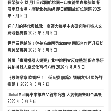
長榮航空 12 月1 日起開航桃園－印度德里直飛航線 拓
展南亞市場、串聯北美航網 即日起開放訂位購票
2026
年 8 月 5 日
迎向AI的時代與挑戰 高師大攜手中央研究院打造人文
跨域新典範
2026 年 8 月 5 日
世界看見輔英！健美系韓國勇奪四金 國際合作再升級培
育美業菁英
2026 年 8 月 5 日
首屆「臺灣機器人競賽」北中說明會反應熱烈 促產學研
共創機器人產業化可行方案
2026 年 8 月 5 日
《最終樂章 吹響吧！上低音號 前篇》獲網友4.4星好評
推薦！
2026 年 8 月 4 日
Global Mall屏東市搶攻父親節商機 人氣餐廳祭組合套餐
2026 年 8 月 4 日