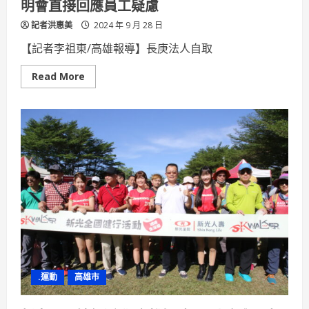
明會直接回應員工疑慮
魅
力
記者洪惠美
地
2024 年 9 月 28 日
標
【記者李祖東/高雄報導】長庚法人自取
Read
Read More
more
about
歡
迎
現
職
大
同
醫
院
員
工
安
心
留
任
長
庚
舉
行
.運動
高雄市
說
明
會
直