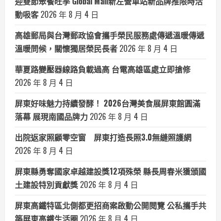
迎雙節聚餐旺季 Global Mall新左營車站新品牌推限時活
動吸客
2026 年 8 月 4 日
高雄郵局與台灣郵政協會攜手榮民服務處傳遞溫暖傳遞
溫暖問候，關懷獨居榮民長者
2026 年 8 月 4 日
華夏路變壓器線路負載過高 台電高雄區處立即搶修
2026 年 8 月 4 日
屏東好味魅力持續發酵！ 2026台灣美食展屏東館圓滿
落幕 展現南國品牌力
2026 年 8 月 4 日
出院返家照顧零空窗 屏東打造長照3.0無縫照護網
2026 年 8 月 4 日
屏東縣勇奪國家卓越建設獎12項殊榮 縣長周春米獲頒國
土建設特別貢獻獎
2026 年 8 月 4 日
屏東高鐵特區北側都更招商案啟動公開閱覽 公私攜手共
築屏東高鐵生活圈
2026 年 8 月 4 日