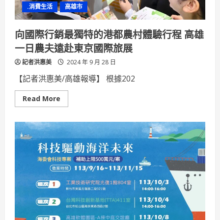
青
.消費生活
高雄市
農
賣
力
推
向國際行銷最獨特的港都農村體驗行程 高雄
銷
一日農夫遠赴東京國際旅展
記者洪惠美
2024 年 9 月 28 日
【記者洪惠美/高雄報導】 根據202
Read
Read More
more
about
向
國
際
行
銷
最
獨
特
的
港
都
農
村
體
驗