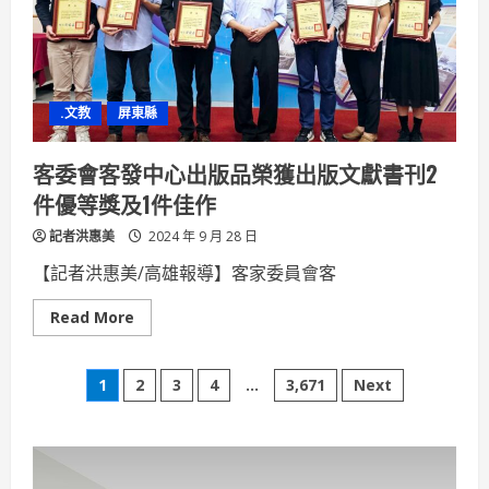
關
懷
育
幼
海
洋
鱻
.文教
屏東縣
味
守
護
幼
客委會客發中心出版品榮獲出版文獻書刊2
童
成
件優等獎及1件佳作
長
記者洪惠美
2024 年 9 月 28 日
【記者洪惠美/高雄報導】客家委員會客
Read
Read More
more
about
客
文
委
1
2
3
4
...
3,671
Next
會
客
章
發
中
心
分
出
版