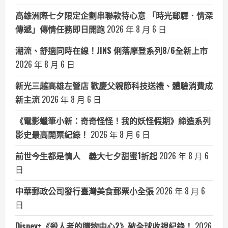
高雄洲際七夕限定企劃串聯款待心意 「時光郵驛．情深
傳遞」傳情任務即日開跑
2026 年 8 月 6 日
潮流、舒適同時在線！JINS 俐落摩登系列8/6全新上市
2026 年 8 月 6 日
新光三越高雄左營店 歡慶父親節科技送禮、體驗消費成
新主流
2026 年 8 月 6 日
《電影蠟筆小新：奇奇怪怪！我的妖怪假期》締造系列
影史最高開票紀錄！
2026 年 8 月 6 日
前世今生都是情人 義大七夕甜蜜1折起
2026 年 8 月 6
日
中華郵政公司發行臺灣美食郵票小全張
2026 年 8 月 6
日
Disney+《殺人者的購物中心2》破全球收視紀錄！
2026