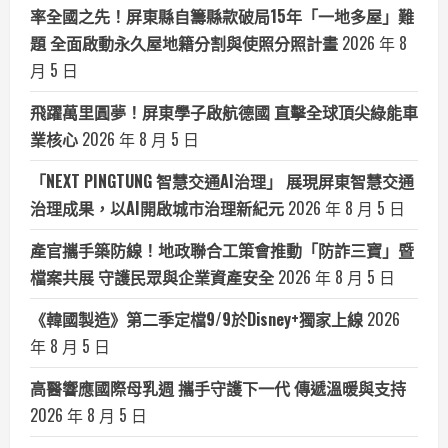
率全國之先！屏東縣自籌縣款破局15年「一地多屋」難
題 全面啟動永久屋地籍分割與使照分照計畫
2026 年 8
月 5 日
飛躍萬里圓夢！屏東學子啟航德國 直擊全球頂尖綠能車
業核心
2026 年 8 月 5 日
「NEXT PINGTUNG 智慧交通AI治理」 展現屏東智慧交通
治理成果，以AI開啟城市治理新紀元
2026 年 8 月 5 日
產官攜手築防線！地政聯合工策會推動「防詐三寶」暨
檔案共展 守護民眾與企業資產安全
2026 年 8 月 5 日
《韓國製造》第二季定檔9/9於Disney+獨家上線
2026
年 8 月 5 日
高醫響應國際母乳週 攜手守護下一代 傳遞溫暖與支持
2026 年 8 月 5 日