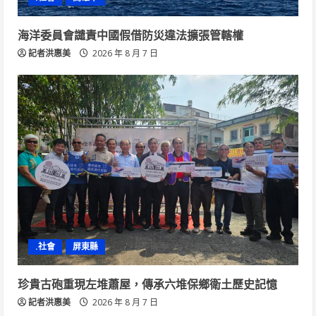
海洋委員會譴責中國假借防災違法擴張管轄權
記者洪惠美
2026 年 8 月 7 日
.社會
屏東縣
珍貴古砲重現左堆蕭屋，傳承六堆保鄉衛土歷史記憶
記者洪惠美
2026 年 8 月 7 日