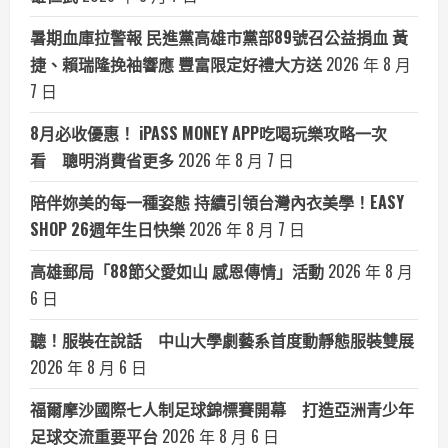
暑期血庫拉警報 民進黨高雄市黨部89號召公益捐血 黃
捷、賴瑞隆挽袖響應 豐富限定好禮大方送
2026 年 8 月
7 日
8月必收優惠！ iPASS MONEY APP吃喝玩樂攻略一次
看 聰明消費省更多
2026 年 8 月 7 日
陪伴妳美的每一種姿態 持續引領台灣內衣美學！EASY
SHOP 26週年生日快樂
2026 年 8 月 7 日
高雄郵局「88節父愛如山 感恩傳情」活動
2026 年 8 月
6 日
聽！服裝在說話 中山大學劇藝系首度動靜態服裝雙展
2026 年 8 月 6 日
福爾摩沙國際七人制足球錦標賽開幕 打造亞洲青少年
足球交流重要平台
2026 年 8 月 6 日