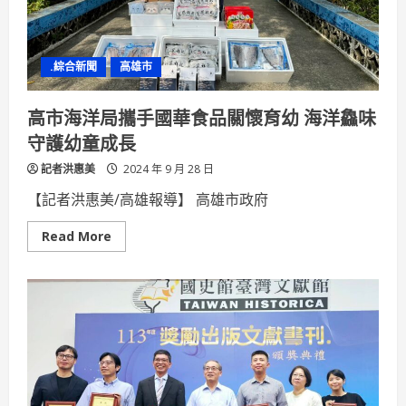
術
發
展
行
動
.綜合新聞
高雄市
海
委
會
啟
高市海洋局攜手國華食品關懷育幼 海洋鱻味
動
海
守護幼童成長
洋
科
記者洪惠美
技
2024 年 9 月 28 日
專
案
【記者洪惠美/高雄報導】 高雄市政府
補
助
計
Read
Read More
畫
more
about
高
市
海
洋
局
攜
手
國
華
食
品