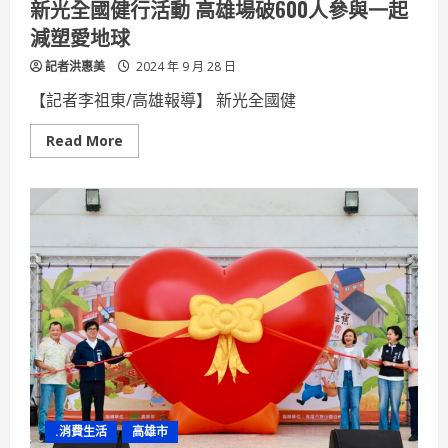
新光全國健行活動 高雄場破600人參與一起
接
回
減塑愛地球
應
員
記者洪惠美
工
2024 年 9 月 28 日
疑
慮
【記者李祖東/高雄報導】 新光全國健
Read
Read More
more
about
新
光
全
國
健
行
活
動
高
雄
場
破
600
人
參
與
一
起
.消費生活
高雄市
減
塑