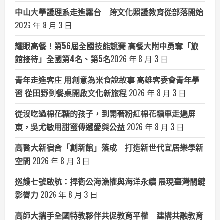
中山大學護理系走進霧台 跨文化照護教育從部落開始
2026 年 8 月 3 日
耀眼高餐！第56屆全國技能競賽 高餐大附中勇奪「旅
館接待」全國第4名、第5名​
2026 年 8 月 3 日
青年走進客庄 用創意為米食說故事 高雄客委會青年學
習 從田野到餐桌開啟文化新旅程
2026 年 8 月 3 日
從沒吃過棉花糖的孩子，到開著粉紅棉花糖車走遍屏
東，吳尤敏用甜蜜傳遞愛與公益
2026 年 8 月 3 日
高醫大新宿舍「創新館」落成 打造新世代宜居樂學新
空間
2026 年 8 月 3 日
巡護七號啟航：捍衛公海漁權與海洋永續 展現臺灣關鍵
影響力
2026 年 8 月 3 日
高師大攜手全國特教夥伴共促教育平權 建構共融教育