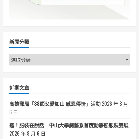
郭
虔
哲
領
軍
紐
約
CDK
三
重
新聞分類
奏
來
台
新
演
出
聞
分
類
近期文章
高雄郵局「88節父愛如山 感恩傳情」活動
2026 年 8 月
6 日
聽！服裝在說話 中山大學劇藝系首度動靜態服裝雙展
2026 年 8 月 6 日