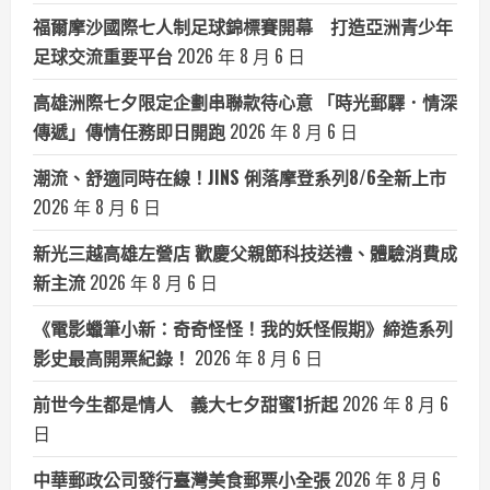
福爾摩沙國際七人制足球錦標賽開幕 打造亞洲青少年
足球交流重要平台
2026 年 8 月 6 日
高雄洲際七夕限定企劃串聯款待心意 「時光郵驛．情深
傳遞」傳情任務即日開跑
2026 年 8 月 6 日
潮流、舒適同時在線！JINS 俐落摩登系列8/6全新上市
2026 年 8 月 6 日
新光三越高雄左營店 歡慶父親節科技送禮、體驗消費成
新主流
2026 年 8 月 6 日
《電影蠟筆小新：奇奇怪怪！我的妖怪假期》締造系列
影史最高開票紀錄！
2026 年 8 月 6 日
前世今生都是情人 義大七夕甜蜜1折起
2026 年 8 月 6
日
中華郵政公司發行臺灣美食郵票小全張
2026 年 8 月 6