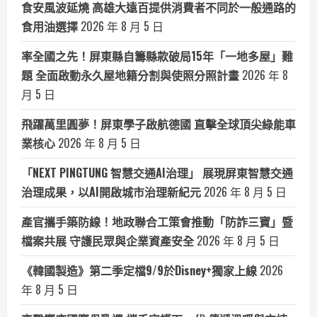
食安風波延燒 高雄大遠百提供消費者不同於一般通路的
食用油選擇
2026 年 8 月 5 日
率全國之先！屏東縣自籌縣款破局15年「一地多屋」難
題 全面啟動永久屋地籍分割與使照分照計畫
2026 年 8
月 5 日
飛躍萬里圓夢！屏東學子啟航德國 直擊全球頂尖綠能車
業核心
2026 年 8 月 5 日
「NEXT PINGTUNG 智慧交通AI治理」 展現屏東智慧交通
治理成果，以AI開啟城市治理新紀元
2026 年 8 月 5 日
產官攜手築防線！地政聯合工策會推動「防詐三寶」暨
檔案共展 守護民眾與企業資產安全
2026 年 8 月 5 日
《韓國製造》第二季定檔9/9於Disney+獨家上線
2026
年 8 月 5 日