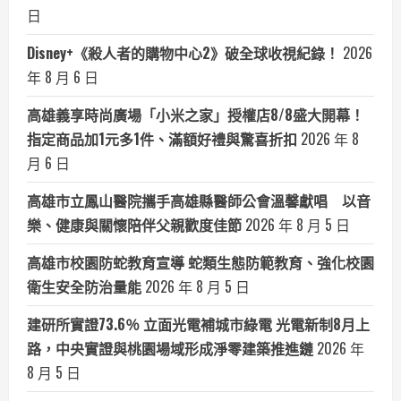
日
Disney+《殺人者的購物中心2》破全球收視紀錄！
2026
年 8 月 6 日
高雄義享時尚廣場「小米之家」授權店8/8盛大開幕！
指定商品加1元多1件、滿額好禮與驚喜折扣
2026 年 8
月 6 日
高雄市立鳳山醫院攜手高雄縣醫師公會溫馨獻唱 以音
樂、健康與關懷陪伴父親歡度佳節
2026 年 8 月 5 日
高雄市校園防蛇教育宣導 蛇類生態防範教育、強化校園
衛生安全防治量能
2026 年 8 月 5 日
建研所實證73.6％ 立面光電補城市綠電 光電新制8月上
路，中央實證與桃園場域形成淨零建築推進鏈
2026 年
8 月 5 日