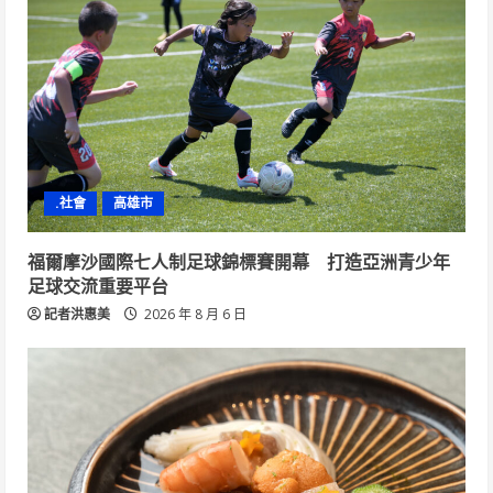
.社會
高雄市
福爾摩沙國際七人制足球錦標賽開幕 打造亞洲青少年
足球交流重要平台
記者洪惠美
2026 年 8 月 6 日