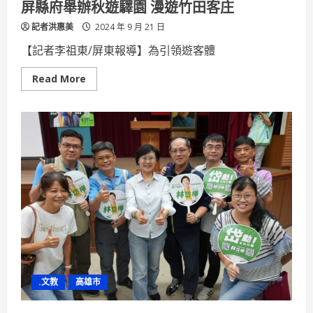
屏縣府舉辦秋遊驛園 漫遊竹田客庄
穫
拿
記者洪惠美
麼
2024 年 9 月 21 日
多」
活
【記者李祖東/屏東報導】為引領遊客體
動
Read
Read More
more
about
屏
縣
府
舉
辦
秋
遊
驛
園
漫
遊
竹
田
客
庄
.文教
高雄市