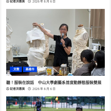
記者洪惠美
2026 年 8 月 6 日
.文教
高雄市
聽！服裝在說話 中山大學劇藝系首度動靜態服裝雙展
記者洪惠美
2026 年 8 月 6 日