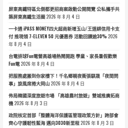
屏東高鐵特區北側都更招商案啟動公開閱覽 公私攜手共
築屏東高鐵生活圈
2026 年 8 月 4 日
一卡通 iPASS MONEY四大超商新增玉山/王道綁信用卡支
付 推現領 7-ELEVEN 50 元優惠券 活動回饋逾30%
2026
年 8 月 4 日
台電排球Fun電營高雄場熱鬧開跑 學童、家長暑假歡樂
Fun電
2026 年 8 月 4 日
把服務處搬到你家樓下！千名鄉親夜衝張騏晟「夜間問
事」旋風席捲大岡山
2026 年 8 月 4 日
佈局韓國深度旅遊市場 「高雄農村旅遊」雙城推廣拓商
機
2026 年 8 月 3 日
政院核定首部「整體海洋保護區管理政策方針」跨部會
齊心守護韌性藍海 邁向3030新里程
2026 年 8 月 3 日