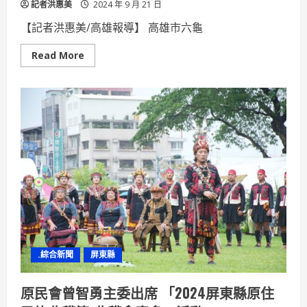
記者洪惠美
2024 年 9 月 21 日
【記者洪惠美/高雄報導】 高雄市六龜
Read
Read More
more
about
六
龜
新
發
社
區
精
湛
山
茶
再
創
佳
績
榮
獲
日
本
.綜合新聞
屏東縣
綠
茶
大
賽
原民會曾智勇主委出席 「2024屏東縣原住
金
賞