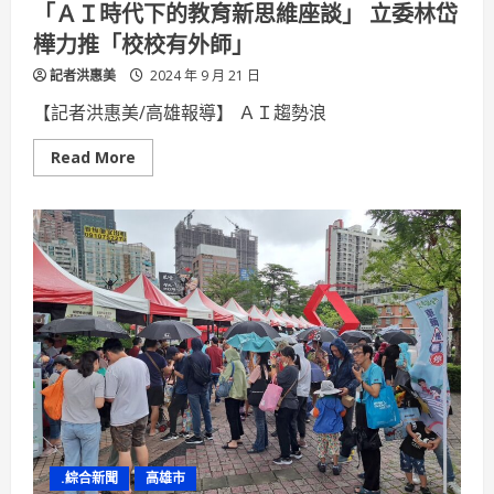
「ＡＩ時代下的教育新思維座談」 立委林岱
樺力推「校校有外師」
記者洪惠美
2024 年 9 月 21 日
【記者洪惠美/高雄報導】 ＡＩ趨勢浪
Read
Read More
more
about
「Ａ
Ｉ
時
代
下
的
教
育
新
思
維
座
談」
立
委
林
岱
樺
.綜合新聞
高雄市
力