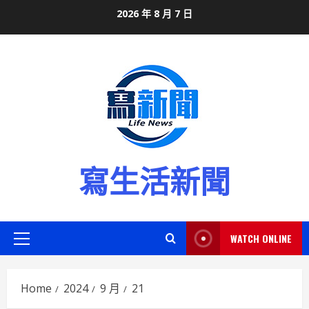
Skip
2026 年 8 月 7 日
to
content
寫生活新聞
WATCH ONLINE
Primary
Menu
Home
2024
9 月
21