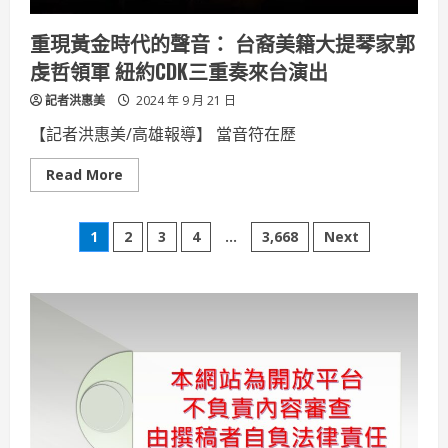
重現黃金時代的聲音： 台裔美籍大提琴家郭
虔哲領軍 紐約CDK三重奏來台演出
記者洪惠美
2024 年 9 月 21 日
【記者洪惠美/高雄報導】 當音符在歷
Read
Read More
more
about
重
文
現
1
2
3
4
...
3,668
Next
黃
金
章
時
代
的
分
聲
音：
台
頁
裔
美
籍
大
提
琴
家