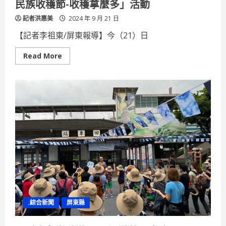
民族收穫節-收穫拿麼多」活動
雙
獎
記者洪惠美
2024 年 9 月 21 日
【記者李祖東/屏東報導】今（21）日
Read
Read More
more
about
原
民
會
曾
智
勇
主
委
出
席
「2024
屏
東
縣
原
住
民
族
.綜合新聞
屏東縣
收
穫
節-
收