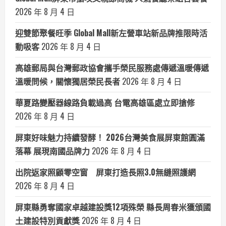
2026 年 8 月 4 日
迎雙節聚餐旺季 Global Mall新左營車站新品牌推限時活
動吸客
2026 年 8 月 4 日
高雄郵局與台灣郵政協會攜手榮民服務處傳遞溫暖傳遞
溫暖問候，關懷獨居榮民長者
2026 年 8 月 4 日
華夏路變壓器線路負載過高 台電高雄區處立即搶修
2026 年 8 月 4 日
屏東好味魅力持續發酵！ 2026台灣美食展屏東館圓滿
落幕 展現南國品牌力
2026 年 8 月 4 日
出院返家照顧零空窗 屏東打造長照3.0無縫照護網
2026 年 8 月 4 日
屏東縣勇奪國家卓越建設獎12項殊榮 縣長周春米獲頒國
土建設特別貢獻獎
2026 年 8 月 4 日