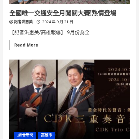
推
「校
校
全國唯一交通安全月闖關大賽!熱情登場
有
外
記者洪惠美
師」
2024 年 9 月 21 日
【記者洪惠美/高雄報導】 9月份為全
Read
Read More
more
about
全
國
唯
一
交
通
安
全
月
闖
關
大
賽!
熱
情
登
場
.綜合新聞
高雄市