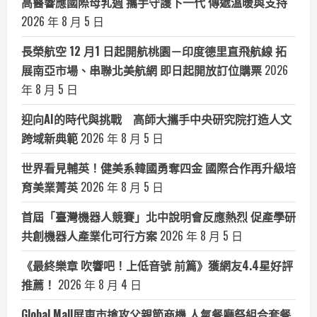
高醫響應國際母乳週 攜手守護下一代 傳遞溫暖與支持
2026 年 8 月 5 日
長榮航空 12 月1 日起開航桃園－印度德里直飛航線 拓
展南亞市場、串聯北美航網 即日起開放訂位購票
2026
年 8 月 5 日
迎向AI的時代與挑戰 高師大攜手中央研究院打造人文
跨域新典範
2026 年 8 月 5 日
世界看見輔英！健美系韓國勇奪四金 國際合作再升級培
育美業菁英
2026 年 8 月 5 日
首屆「臺灣機器人競賽」北中說明會反應熱烈 促產學研
共創機器人產業化可行方案
2026 年 8 月 5 日
《最終樂章 吹響吧！上低音號 前篇》獲網友4.4星好評
推薦！
2026 年 8 月 4 日
Global Mall屏東市搶攻父親節商機 人氣餐廳祭組合套餐