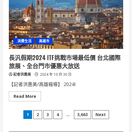
藝
術
聯
展
深
情
刻
畫
台
灣
.消費生活
高雄市
自
然
景
觀
長汎假期2024 ITF挑戰市場最低價 台北國際
與
文
旅展、全台門市優惠大放送
化
之
記者洪惠美
美
2024 年 10 月 30 日
【記者洪惠美/高雄報導】 2024I
Read
Read More
more
about
長
文
汎
1
2
3
4
...
3,663
Next
假
期
章
2024
ITF