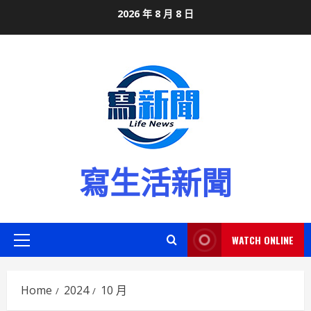
Skip
2026 年 8 月 8 日
to
content
寫生活新聞
WATCH ONLINE
Primary
Menu
Home
2024
10 月