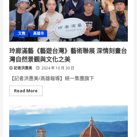
「資
源
循
環
績
優
企
.文教
高雄市
業」
銀
質
獎
玲廊滿藝《藝遊台灣》藝術聯展 深情刻畫台
創
造
灣自然景觀與文化之美
環
境
記者洪惠美
永
2024 年 10 月 30 日
續
生
【記者洪惠美/高雄報導】統一集團旗下
機
Read
Read More
more
about
玲
廊
滿
藝
《藝
遊
台
灣》