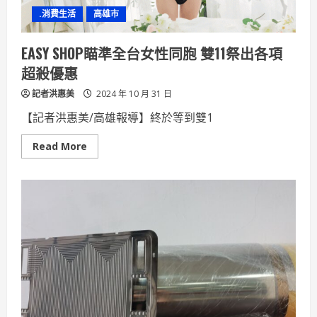
.消費生活
高雄市
EASY SHOP瞄準全台女性同胞 雙11祭出各項
超殺優惠
記者洪惠美
2024 年 10 月 31 日
【記者洪惠美/高雄報導】終於等到雙1
Read
Read More
more
about
EASY
SHOP
瞄
準
全
台
女
性
同
胞
雙
11
祭
出
各