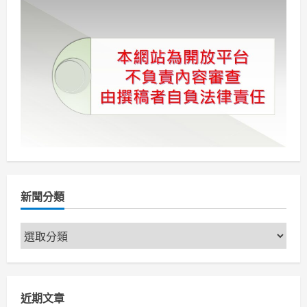
挑
分
戰
市
場
頁
最
低
價
台
北
國
際
旅
展、
全
台
門
市
優
惠
大
放
新聞分類
送
新
聞
分
類
近期文章