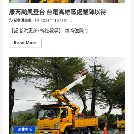
康芮颱風登台 台電高雄區處嚴陣以待
記者洪惠美
2024 年 10 月 31 日
【記者洪惠美/高雄報導】 康芮強颱今
Read
Read More
more
about
康
芮
颱
風
登
台
台
電
高
雄
區
處
嚴
陣
以
待
.消費生活