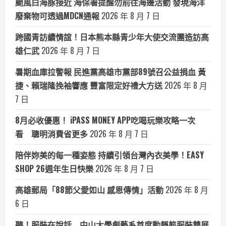
颱風白海豚接近 海保署提醒勿前往海邊活動 發現海洋
廢棄物可透過MDCN通報
2026 年 8 月 7 日
跨國青訪續情誼！日本熊本縣青少年大使交流團造訪高
雄仁武
2026 年 8 月 7 日
暑期血庫拉警報 民進黨高雄市黨部89號召公益捐血 黃
捷、賴瑞隆挽袖響應 豐富限定好禮大方送
2026 年 8 月
7 日
8月必收優惠！ iPASS MONEY APP吃喝玩樂攻略一次
看 聰明消費省更多
2026 年 8 月 7 日
陪伴妳美的每一種姿態 持續引領台灣內衣美學！EASY
SHOP 26週年生日快樂
2026 年 8 月 7 日
高雄郵局「88節父愛如山 感恩傳情」活動
2026 年 8 月
6 日
聽！服裝在說話 中山大學劇藝系首度動靜態服裝雙展