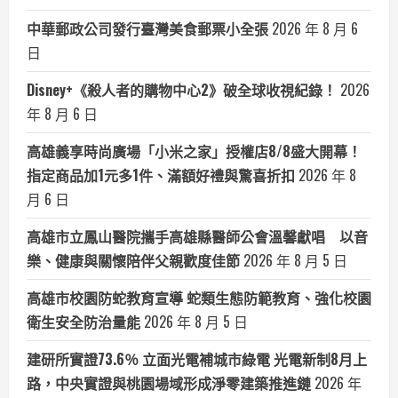
中華郵政公司發行臺灣美食郵票小全張
2026 年 8 月 6
日
Disney+《殺人者的購物中心2》破全球收視紀錄！
2026
年 8 月 6 日
高雄義享時尚廣場「小米之家」授權店8/8盛大開幕！
指定商品加1元多1件、滿額好禮與驚喜折扣
2026 年 8
月 6 日
高雄市立鳳山醫院攜手高雄縣醫師公會溫馨獻唱 以音
樂、健康與關懷陪伴父親歡度佳節
2026 年 8 月 5 日
高雄市校園防蛇教育宣導 蛇類生態防範教育、強化校園
衛生安全防治量能
2026 年 8 月 5 日
建研所實證73.6％ 立面光電補城市綠電 光電新制8月上
路，中央實證與桃園場域形成淨零建築推進鏈
2026 年