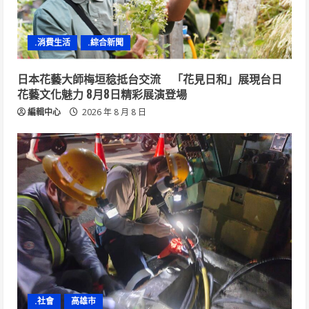
.消費生活
.綜合新聞
日本花藝大師梅垣稔抵台交流 「花見日和」展現台日
花藝文化魅力 8月8日精彩展演登場
編輯中心
2026 年 8 月 8 日
.社會
高雄市