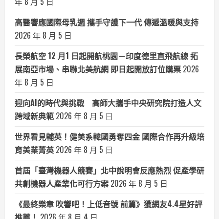
年 8 月 5 日
高醫響應國際母乳週 攜手守護下一代 傳遞溫暖與支持
2026 年 8 月 5 日
長榮航空 12 月1 日起開航桃園－印度德里直飛航線 拓
展南亞市場、串聯北美航網 即日起開放訂位購票
2026
年 8 月 5 日
迎向AI的時代與挑戰 高師大攜手中央研究院打造人文
跨域新典範
2026 年 8 月 5 日
世界看見輔英！健美系韓國勇奪四金 國際合作再升級培
育美業菁英
2026 年 8 月 5 日
首屆「臺灣機器人競賽」北中說明會反應熱烈 促產學研
共創機器人產業化可行方案
2026 年 8 月 5 日
《最終樂章 吹響吧！上低音號 前篇》獲網友4.4星好評
推薦！
2026 年 8 月 4 日