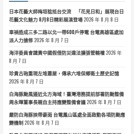
日本花藝大師梅垣稔抵台交流 「花見日和」展現台日
花藝文化魅力 8月8日精彩展演登場
2026 年 8 月 8 日
車禍造成三多二路以北一帶600戶停電 台電高雄區處加
派人力搶修
2026 年 8 月 7 日
海洋委員會譴責中國假借防災違法擴張管轄權
2026 年
8 月 7 日
珍貴古砲重現左堆蕭屋，傳承六堆保鄉衛土歷史記憶
2026 年 8 月 7 日
白海豚颱風逼近北方海域！臺灣港務提前部署防颱整備
周永暉董事長親自主持應變整備會議
2026 年 8 月 7 日
嚴防白海豚挾帶豪雨 台電鳳山區處全面啟動各項防颱應
變機制
2026 年 8 月 7 日