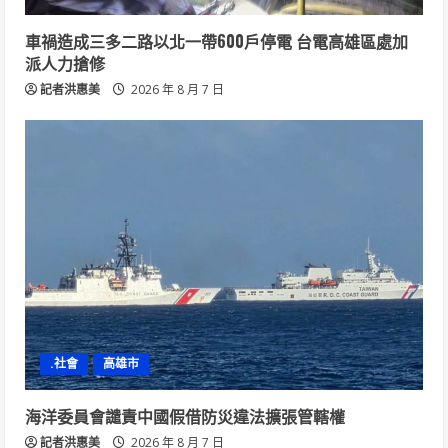
車禍造成三多二路以北一帶600戶停電 台電高雄區處加
派人力搶修
記者洪惠美
2026 年 8 月 7 日
.社會
高雄市
海洋委員會譴責中國假借防災違法擴張管轄權
記者洪惠美
2026 年 8 月 7 日