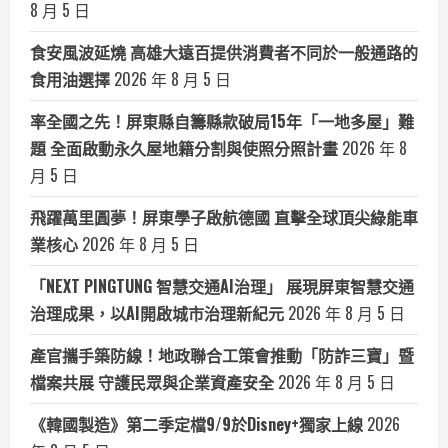
8 月 5 日
食安風波延燒 高雄大遠百提供消費者不同於一般通路的
食用油選擇
2026 年 8 月 5 日
率全國之先！屏東縣自籌縣款破局15年「一地多屋」難
題 全面啟動永久屋地籍分割與使照分照計畫
2026 年 8
月 5 日
飛躍萬里圓夢！屏東學子啟航德國 直擊全球頂尖綠能車
業核心
2026 年 8 月 5 日
「NEXT PINGTUNG 智慧交通AI治理」 展現屏東智慧交通
治理成果，以AI開啟城市治理新紀元
2026 年 8 月 5 日
產官攜手築防線！地政聯合工策會推動「防詐三寶」暨
檔案共展 守護民眾與企業資產安全
2026 年 8 月 5 日
《韓國製造》第二季定檔9/9於Disney+獨家上線
2026