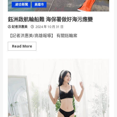
溫
.綜合新聞
高雄市
室
氣
體
盤
鈺洲啟航輪船難 海保署做好海污應變
查」
驗
記者洪惠美
證
2024 年 10 月 31 日
【記者洪惠美/高雄報導】 有關鈺輪案
Read
Read More
more
about
鈺
洲
啟
航
輪
船
難
海
保
署
做
好
海
污
應
變