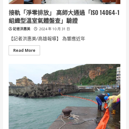
接軌「淨零排放」 高師大通過「ISO 14064-1
組織型溫室氣體盤查」驗證
記者洪惠美
2024 年 10 月 31 日
【記者洪惠美/高雄報導】 為響應近年
Read
Read More
more
about
接
軌
「淨
零
排
放」
高
師
大
通
過
「ISO
14064-
1
組
織
型