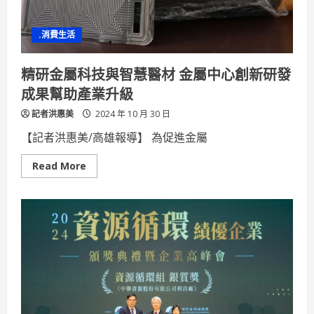
項
超
殺
.消費生活
優
惠
精研金屬科技與智慧醫材 金屬中心創新研發
成果幫助產業升級
記者洪惠美
2024 年 10 月 30 日
【記者洪惠美/高雄報導】 為促進金屬
Read
Read More
more
about
精
研
金
屬
科
技
與
智
慧
醫
材
金
屬