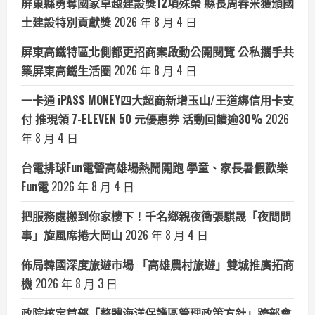
屏東縣勇奪國家卓越建設獎12項殊榮 縣長周春米獲頒國
土建設特別貢獻獎
2026 年 8 月 4 日
屏東高鐵特區北側都更招商案啟動公開閱覽 公私攜手共
築屏東高鐵生活圈
2026 年 8 月 4 日
一卡通 iPASS MONEY四大超商新增玉山/王道綁信用卡支
付 推現領 7-ELEVEN 50 元優惠券 活動回饋逾30%
2026
年 8 月 4 日
台電排球Fun電營高雄場熱鬧開跑 學童、家長暑假歡樂
Fun電
2026 年 8 月 4 日
把服務處搬到你家樓下！千名鄉親夜衝張騏晟「夜間問
事」旋風席捲大岡山
2026 年 8 月 4 日
佈局韓國深度旅遊市場 「高雄農村旅遊」雙城推廣拓商
機
2026 年 8 月 3 日
政院核定首部「整體海洋保護區管理政策方針」跨部會