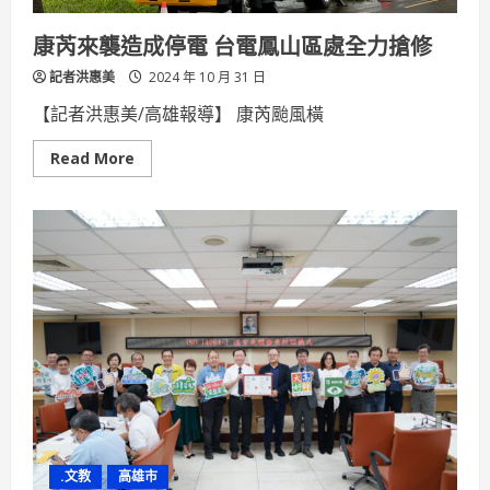
康芮來襲造成停電 台電鳳山區處全力搶修
記者洪惠美
2024 年 10 月 31 日
【記者洪惠美/高雄報導】 康芮颱風橫
Read
Read More
more
about
康
芮
來
襲
造
成
停
電
台
電
鳳
山
區
處
全
力
搶
修
.文教
高雄市