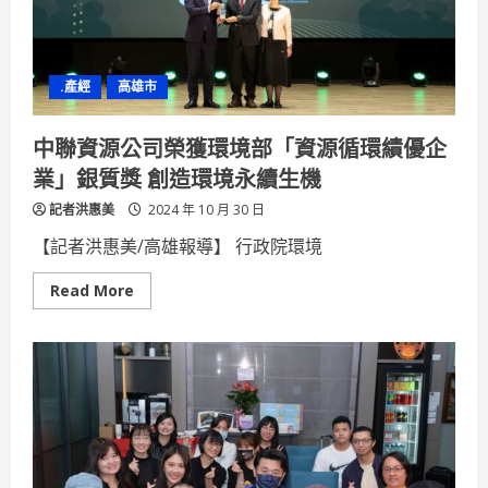
中
心
創
新
研
.產經
高雄市
發
成
果
幫
中聯資源公司榮獲環境部「資源循環績優企
助
產
業」銀質獎 創造環境永續生機
業
升
記者洪惠美
級
2024 年 10 月 30 日
【記者洪惠美/高雄報導】 行政院環境
Read
Read More
more
about
中
聯
資
源
公
司
榮
獲
環
境
部