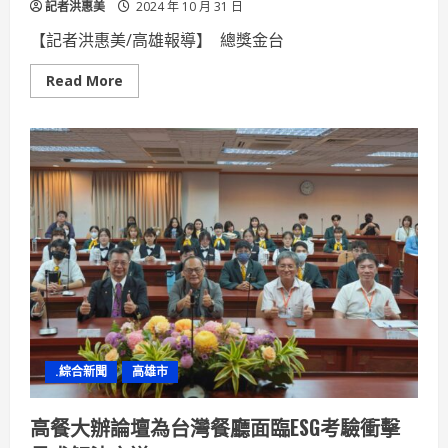
記者洪惠美
2024 年 10 月 31 日
【記者洪惠美/高雄報導】 總獎金台
Read
Read More
more
about
ThreeBond
福
興
挑
戰
賽
最
終
回
合
決
賽
黃
議
增
三
喜
臨
.綜合新聞
高雄市
門
高餐大辦論壇為台灣餐廳面臨ESG考驗衝擊