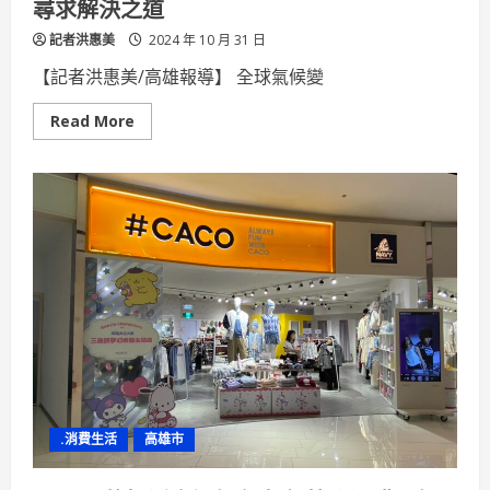
尋求解決之道
記者洪惠美
2024 年 10 月 31 日
【記者洪惠美/高雄報導】 全球氣候變
Read
Read More
more
about
高
餐
大
辦
論
壇
為
台
灣
餐
廳
面
臨
ESG
考
驗
衝
擊
.消費生活
高雄市
尋
求
解
決