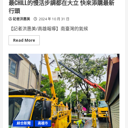
最CHILL的慢活步調都在大立 快來添購最新
之
道
行頭
記者洪惠美
2024 年 10 月 31 日
【記者洪惠美/高雄報導】南臺灣的氣候
Read
Read More
more
about
最
CHILL
的
慢
活
步
調
都
在
大
立
快
來
添
購
最
新
行
.綜合新聞
高雄市
頭