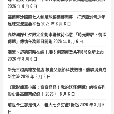
2026 年 8 月 6 日
福爾摩沙國際七人制足球錦標賽開幕 打造亞洲青少年
足球交流重要平台
2026 年 8 月 6 日
高雄洲際七夕限定企劃串聯款待心意 「時光郵驛．情深
傳遞」傳情任務即日開跑
2026 年 8 月 6 日
潮流、舒適同時在線！JINS 俐落摩登系列8/6全新上市
2026 年 8 月 6 日
新光三越高雄左營店 歡慶父親節科技送禮、體驗消費成
新主流
2026 年 8 月 6 日
《電影蠟筆小新：奇奇怪怪！我的妖怪假期》締造系列
影史最高開票紀錄！
2026 年 8 月 6 日
前世今生都是情人 義大七夕甜蜜1折起
2026 年 8 月 6
日