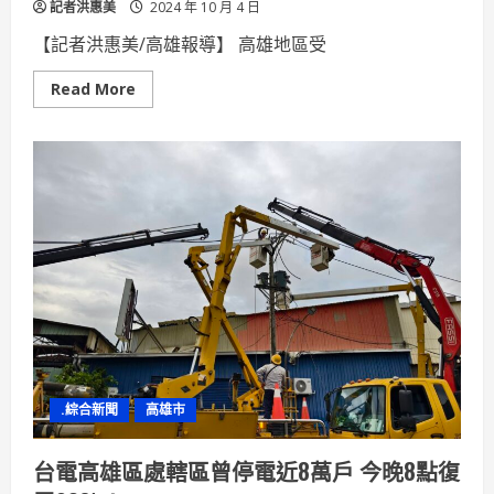
記者洪惠美
2024 年 10 月 4 日
【記者洪惠美/高雄報導】 高雄地區受
Read
Read More
more
about
山
陀
兒
颱
風
高
雄
農
損
嚴
重
市
府
全
力
協
助
農
.綜合新聞
高雄市
民
復
耕
台電高雄區處轄區曾停電近8萬戶 今晚8點復