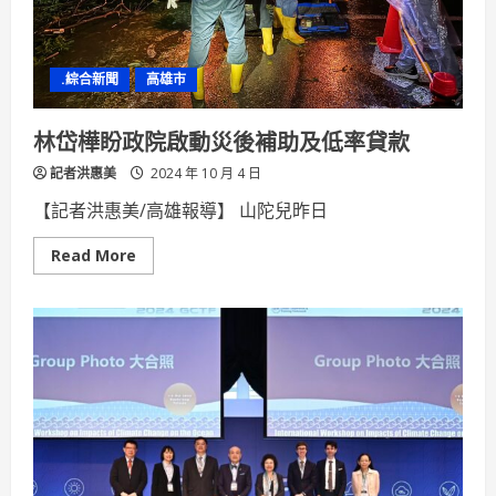
場
點
數
19
倍
.綜合新聞
高雄市
送、
GMpay
消
費
林岱樺盼政院啟動災後補助及低率貸款
滿
1,000
記者洪惠美
最
2024 年 10 月 4 日
高
送
【記者洪惠美/高雄報導】 山陀兒昨日
150
Read
Read More
more
about
林
岱
樺
盼
政
院
啟
動
災
後
補
助
及