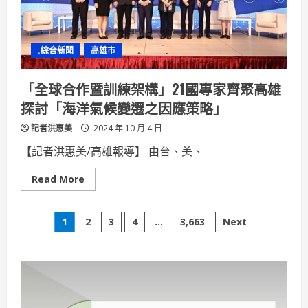
低
率
貸
款
.綜合新聞
高雄市
「全球合作暨訓練架構」21國專家齊聚高雄
探討「海洋氣候變遷之因應策略」
記者洪惠美
2024 年 10 月 4 日
【記者洪惠美/高雄報導】 由台、美、
Read
Read More
more
about
「全
文
球
1
2
3
4
...
3,663
Next
合
作
章
暨
訓
練
分
架
構」
21
國