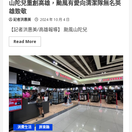
山陀兒重創高雄，颱風有愛向清潔隊無名英
雄致敬
記者洪惠美
2024 年 10 月 4 日
【記者洪惠美/高雄報導】 颱風山陀兒
Read
Read More
more
about
山
陀
兒
重
創
高
雄，
颱
風
有
愛
向
清
潔
隊
無
名
英
.消費生活
屏東縣
雄
致