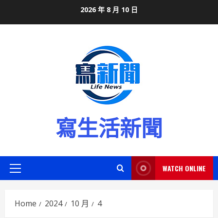
Skip
2026 年 8 月 10 日
to
content
寫生活新聞
WATCH ONLINE
Primary
Menu
Home
2024
10 月
4