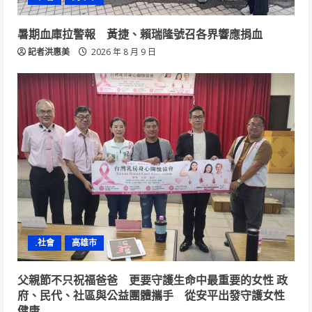
暑期血庫拉警報 黃捷、賴瑞隆號召各界響應捐血
記者洪惠美
2026 年 8 月 9 日
.社會
高雄市
父親節不只祝福爸爸 更要守護生命中最重要的女性 政
府、民代、社區與公益團體攜手 從安平出發守護女性
健康