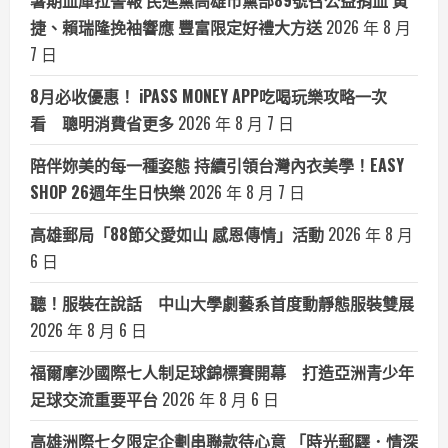
暑期血庫拉警報 民進黨高雄市黨部89號召公益捐血 黃
捷、賴瑞隆挽袖響應 豐富限定好禮大方送
2026 年 8 月
7 日
8月必收優惠！ iPASS MONEY APP吃喝玩樂攻略一次
看 聰明消費省更多
2026 年 8 月 7 日
陪伴妳美的每一種姿態 持續引領台灣內衣美學！EASY
SHOP 26週年生日快樂
2026 年 8 月 7 日
高雄郵局「88節父愛如山 感恩傳情」活動
2026 年 8 月
6 日
聽！服裝在說話 中山大學劇藝系首度動靜態服裝雙展
2026 年 8 月 6 日
福爾摩沙國際七人制足球錦標賽開幕 打造亞洲青少年
足球交流重要平台
2026 年 8 月 6 日
高雄洲際七夕限定企劃串聯款待心意 「時光郵驛．情深