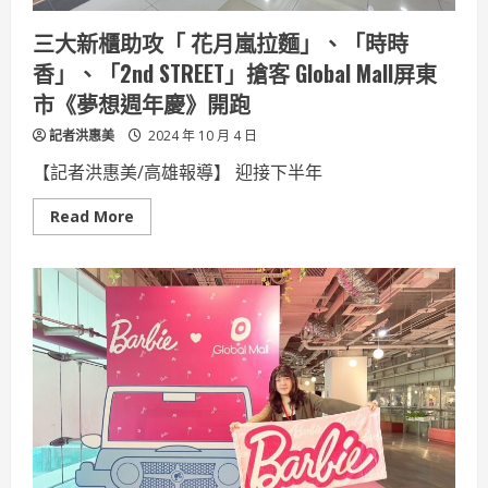
敬
三大新櫃助攻「 花月嵐拉麵」、「時時
香」、「2nd STREET」搶客 Global Mall屏東
市《夢想週年慶》開跑
記者洪惠美
2024 年 10 月 4 日
【記者洪惠美/高雄報導】 迎接下半年
Read
Read More
more
about
三
大
新
櫃
助
攻
「
花
月
嵐
拉
麵」、
「時
時
香」、