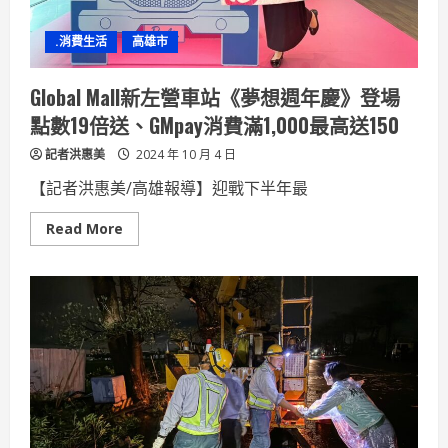
「2nd
STREET」
搶
.消費生活
高雄市
客
Global
Mall
屏
Global Mall新左營車站《夢想週年慶》登場
東
市
點數19倍送、GMpay消費滿1,000最高送150
《夢
想
記者洪惠美
週
2024 年 10 月 4 日
年
慶》
【記者洪惠美/高雄報導】迎戰下半年最
開
跑
Read
Read More
more
about
Global
Mall
新
左
營
車
站
《夢
想
週
年
慶》
登