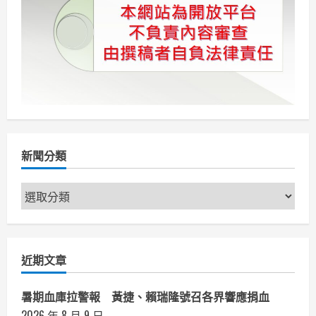
頁
專
家
齊
聚
高
雄
探
討
「海
洋
氣
候
變
遷
之
因
新聞分類
應
策
略」
新
聞
分
類
近期文章
暑期血庫拉警報 黃捷、賴瑞隆號召各界響應捐血
2026 年 8 月 9 日