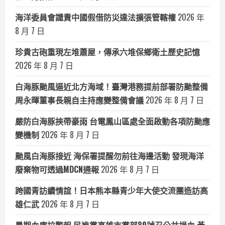
海洋委員會譴責中國假借防災違法擴張管轄權
2026 年
8 月 7 日
珍貴古砲重現左堆蕭屋，傳承六堆保鄉衛土歷史記憶
2026 年 8 月 7 日
白海豚颱風逼近北方海域！臺灣港務提前部署防颱整備
周永暉董事長親自主持應變整備會議
2026 年 8 月 7 日
嚴防白海豚挾帶豪雨 台電鳳山區處全面啟動各項防颱應
變機制
2026 年 8 月 7 日
颱風白海豚接近 海保署提醒勿前往海邊活動 發現海洋
廢棄物可透過MDCN通報
2026 年 8 月 7 日
跨國青訪續情誼！日本熊本縣青少年大使交流團造訪高
雄仁武
2026 年 8 月 7 日