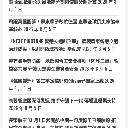
題 全面啟動永久屋地籍分割與使照分照計畫
2026 年 8
月 5 日
飛躍萬里圓夢！屏東學子啟航德國 直擊全球頂尖綠能車
業核心
2026 年 8 月 5 日
「NEXT PINGTUNG 智慧交通AI治理」 展現屏東智慧交通
治理成果，以AI開啟城市治理新紀元
2026 年 8 月 5 日
產官攜手築防線！地政聯合工策會推動「防詐三寶」暨
檔案共展 守護民眾與企業資產安全
2026 年 8 月 5 日
《韓國製造》第二季定檔9/9於Disney+獨家上線
2026
年 8 月 5 日
高醫響應國際母乳週 攜手守護下一代 傳遞溫暖與支持
2026 年 8 月 5 日
長榮航空 12 月1 日起開航桃園－印度德里直飛航線 拓
展南亞市場、串聯北美航網 即日起開放訂位購票
2026