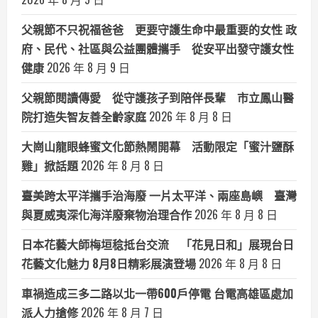
父親節不只祝福爸爸 更要守護生命中最重要的女性 政
府、民代、社區與公益團體攜手 從安平出發守護女性
健康
2026 年 8 月 9 日
父親節閱讀傳愛 從守護孩子到陪伴長輩 市立鳳山醫
院打造失智友善全齡家庭
2026 年 8 月 8 日
大崗山龍眼蜂蜜文化節熱鬧開幕 活動限定「蜜汁鹽酥
雞」掀話題
2026 年 8 月 8 日
臺美跨太平洋攜手治海廢 一片太平洋、兩座島嶼 臺灣
與夏威夷深化海洋廢棄物治理合作
2026 年 8 月 8 日
日本花藝大師梅垣稔抵台交流 「花見日和」展現台日
花藝文化魅力 8月8日精彩展演登場
2026 年 8 月 8 日
車禍造成三多二路以北一帶600戶停電 台電高雄區處加
派人力搶修
2026 年 8 月 7 日