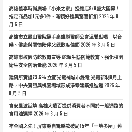
高雄義享時尚廣場「小米之家」授權店8/8盛大開幕！
指定商品加1元多1件、滿額好禮與驚喜折扣
2026 年 8
月 6 日
高雄市立鳳山醫院攜手高雄縣醫師公會溫馨獻唱 以音
樂、健康與關懷陪伴父親歡度佳節
2026 年 8 月 5 日
高雄市校園防蛇教育宣導 蛇類生態防範教育、強化校園
衛生安全防治量能
2026 年 8 月 5 日
建研所實證73.6％ 立面光電補城市綠電 光電新制8月上
路，中央實證與桃園場域形成淨零建築推進鏈
2026 年
8 月 5 日
食安風波延燒 高雄大遠百提供消費者不同於一般通路的
食用油選擇
2026 年 8 月 5 日
率全國之先！屏東縣自籌縣款破局15年「一地多屋」難