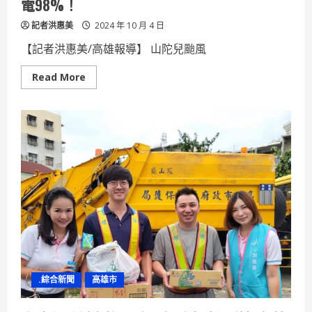
電98%！
記者洪惠美
2024 年 10 月 4 日
【記者洪惠美/高雄報導】 山陀兒颱風
Read
Read More
more
about
台
電
高
雄
區
處
轄
區
曾
停
電
近
8
萬
戶
今
晚
8
.綜合新聞
高雄市
點
復
電
98%！