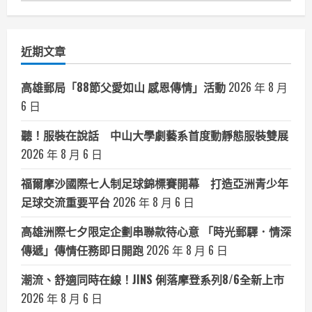
聞
分
類
近期文章
高雄郵局「88節父愛如山 感恩傳情」活動
2026 年 8 月
6 日
聽！服裝在說話 中山大學劇藝系首度動靜態服裝雙展
2026 年 8 月 6 日
福爾摩沙國際七人制足球錦標賽開幕 打造亞洲青少年
足球交流重要平台
2026 年 8 月 6 日
高雄洲際七夕限定企劃串聯款待心意 「時光郵驛．情深
傳遞」傳情任務即日開跑
2026 年 8 月 6 日
潮流、舒適同時在線！JINS 俐落摩登系列8/6全新上市
2026 年 8 月 6 日