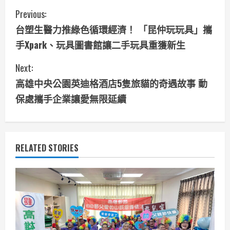
C
Previous:
台塑生醫力推綠色循環經濟！ 「昆仲玩玩具」攜
o
手Xpark、玩具圖書館讓二手玩具重獲新生
n
Next:
t
高雄中央公園英迪格酒店5隻旅貓的奇遇故事 動
i
保處攜手企業讓愛無限延續
n
u
RELATED STORIES
e
R
e