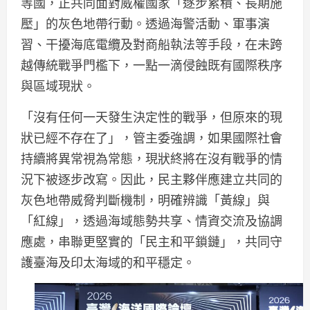
等國，正共同面對威權國家「逐步累積、長期施
壓」的灰色地帶行動。透過海警活動、軍事演
習、干擾海底電纜及對商船執法等手段，在未跨
越傳統戰爭門檻下，一點一滴侵蝕既有國際秩序
與區域現狀。
「沒有任何一天發生決定性的戰爭，但原來的現
狀已經不存在了」，管主委強調，如果國際社會
持續將異常視為常態，現狀終將在沒有戰爭的情
況下被逐步改寫。因此，民主夥伴應建立共同的
灰色地帶威脅判斷機制，明確辨識「黃線」與
「紅線」，透過海域態勢共享、情資交流及協調
應處，串聯更堅實的「民主和平鎖鏈」，共同守
護臺海及印太海域的和平穩定。