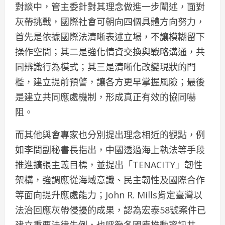
對談中，管主委針對其理念做進一步闡述，面對
灰帶挑戰，國際社會可朝向四個具體方向努力，
首先是依據國際法清晰表述立場，不讓模糊留下
操作空間；其二是強化情資交換與戰略溝通，共
同辨識行為模式；其三是清晰化改變現狀的門
檻，建立提前預警，讓各方更早掌握風險；最後
是建立共同應處機制，形成真正有效的協同嚇
阻。
而其他與會專家也分別提出理念相近的觀點，例
如李問副秘書長指出，中國透過海上執法等手段
推進擴張主義目標，並提出「TENACITY」韌性
架構，強調應從海域意識、民主韌性及國際合作
等面向提升應處能力；John R. Mills肯定臺灣以
法治回應灰帶侵擾的成果，認為宏泰58號案件已
建立重要法律先例，也呼籲各國應推動資訊共