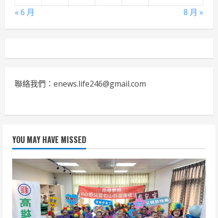
« 6 月
8 月 »
聯絡我們：enews.life246@gmail.com
YOU MAY HAVE MISSED