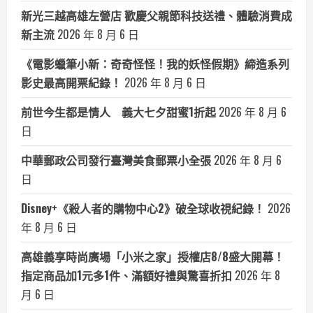
新光三越高雄左營店 歡慶父親節科技送禮、體驗消費成
新主流
2026 年 8 月 6 日
《電影蠟筆小新：奇奇怪怪！我的妖怪假期》締造系列
影史最高開票紀錄！
2026 年 8 月 6 日
前世今生都是情人 義大七夕甜蜜1折起
2026 年 8 月 6
日
中華郵政公司發行臺灣美食郵票小全張
2026 年 8 月 6
日
Disney+《殺人者的購物中心2》破全球收視紀錄！
2026
年 8 月 6 日
高雄義享時尚廣場「小米之家」授權店8/8盛大開幕！
指定商品加1元多1件、滿額好禮與驚喜折扣
2026 年 8
月 6 日