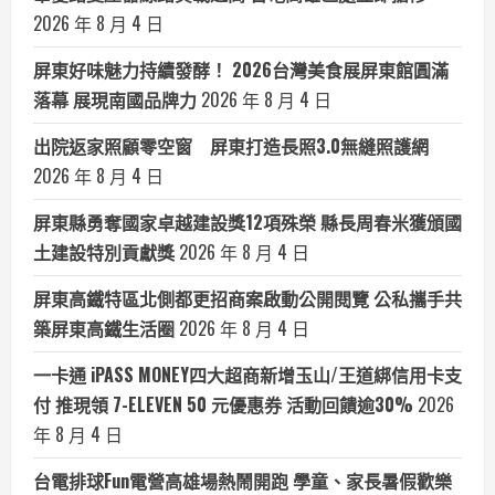
2026 年 8 月 4 日
屏東好味魅力持續發酵！ 2026台灣美食展屏東館圓滿
落幕 展現南國品牌力
2026 年 8 月 4 日
出院返家照顧零空窗 屏東打造長照3.0無縫照護網
2026 年 8 月 4 日
屏東縣勇奪國家卓越建設獎12項殊榮 縣長周春米獲頒國
土建設特別貢獻獎
2026 年 8 月 4 日
屏東高鐵特區北側都更招商案啟動公開閱覽 公私攜手共
築屏東高鐵生活圈
2026 年 8 月 4 日
一卡通 iPASS MONEY四大超商新增玉山/王道綁信用卡支
付 推現領 7-ELEVEN 50 元優惠券 活動回饋逾30%
2026
年 8 月 4 日
台電排球Fun電營高雄場熱鬧開跑 學童、家長暑假歡樂