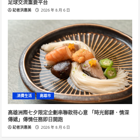
足球交流重要平台
記者洪惠美
2026 年 8 月 6 日
.消費生活
高雄市
高雄洲際七夕限定企劃串聯款待心意 「時光郵驛．情深
傳遞」傳情任務即日開跑
記者洪惠美
2026 年 8 月 6 日