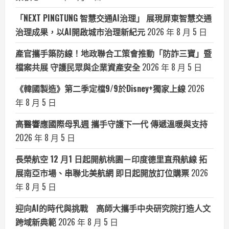
「NEXT PINGTUNG 智慧交通AI治理」 展現屏東智慧交通
治理成果，以AI開啟城市治理新紀元
2026 年 8 月 5 日
產官攜手築防線！地政聯合工策會推動「防詐三寶」暨
檔案共展 守護民眾與企業資產安全
2026 年 8 月 5 日
《韓國製造》第二季定檔9/9於Disney+獨家上線
2026
年 8 月 5 日
高醫響應國際母乳週 攜手守護下一代 傳遞溫暖與支持
2026 年 8 月 5 日
長榮航空 12 月1 日起開航桃園－印度德里直飛航線 拓
展南亞市場、串聯北美航網 即日起開放訂位購票
2026
年 8 月 5 日
迎向AI的時代與挑戰 高師大攜手中央研究院打造人文
跨域新典範
2026 年 8 月 5 日