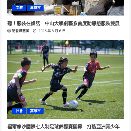
.文教
高雄市
聽！服裝在說話 中山大學劇藝系首度動靜態服裝雙展
記者洪惠美
2026 年 8 月 6 日
.社會
高雄市
福爾摩沙國際七人制足球錦標賽開幕 打造亞洲青少年