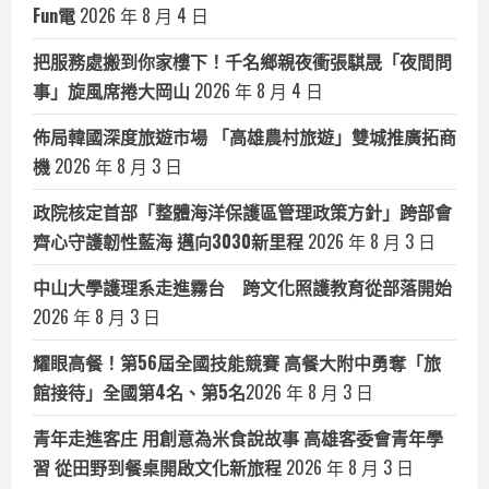
Fun電
2026 年 8 月 4 日
把服務處搬到你家樓下！千名鄉親夜衝張騏晟「夜間問
事」旋風席捲大岡山
2026 年 8 月 4 日
佈局韓國深度旅遊市場 「高雄農村旅遊」雙城推廣拓商
機
2026 年 8 月 3 日
政院核定首部「整體海洋保護區管理政策方針」跨部會
齊心守護韌性藍海 邁向3030新里程
2026 年 8 月 3 日
中山大學護理系走進霧台 跨文化照護教育從部落開始
2026 年 8 月 3 日
耀眼高餐！第56屆全國技能競賽 高餐大附中勇奪「旅
館接待」全國第4名、第5名​
2026 年 8 月 3 日
青年走進客庄 用創意為米食說故事 高雄客委會青年學
習 從田野到餐桌開啟文化新旅程
2026 年 8 月 3 日