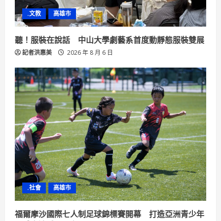
.文教
高雄市
聽！服裝在說話 中山大學劇藝系首度動靜態服裝雙展
記者洪惠美
2026 年 8 月 6 日
.社會
高雄市
福爾摩沙國際七人制足球錦標賽開幕 打造亞洲青少年