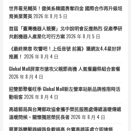
世界看見輔英！健美系韓國勇奪四金 國際合作再升級培
育美業菁英
2026 年 8 月 5 日
首屆「臺灣機器人競賽」北中說明會反應熱烈 促產學研
共創機器人產業化可行方案
2026 年 8 月 5 日
《最終樂章 吹響吧！上低音號 前篇》獲網友4.4星好評
推薦！
2026 年 8 月 4 日
Global Mall屏東市搶攻父親節商機 人氣餐廳祭組合套餐
2026 年 8 月 4 日
迎雙節聚餐旺季 Global Mall新左營車站新品牌推限時活
動吸客
2026 年 8 月 4 日
高雄郵局與台灣郵政協會攜手榮民服務處傳遞溫暖傳遞
溫暖問候，關懷獨居榮民長者
2026 年 8 月 4 日
華夏路變壓器線路負載過高 台電高雄區處立即搶修