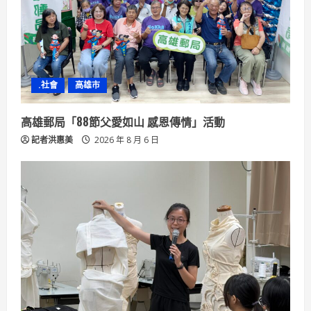
a
d
i
n
.社會
高雄市
g
高雄郵局「88節父愛如山 感恩傳情」活動
記者洪惠美
2026 年 8 月 6 日