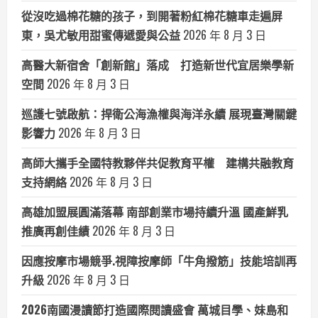
從沒吃過棉花糖的孩子，到開著粉紅棉花糖車走遍屏
東，吳尤敏用甜蜜傳遞愛與公益
2026 年 8 月 3 日
高醫大新宿舍「創新館」落成 打造新世代宜居樂學新
空間
2026 年 8 月 3 日
巡護七號啟航：捍衛公海漁權與海洋永續 展現臺灣關鍵
影響力
2026 年 8 月 3 日
高師大攜手全國特教夥伴共促教育平權 建構共融教育
支持網絡
2026 年 8 月 3 日
高雄加盟展圓滿落幕 南部創業市場持續升溫 國產鮮乳
推廣再創佳績
2026 年 8 月 3 日
因應按摩市場競爭.視障按摩師「牛角撥筋」技能培訓再
升級
2026 年 8 月 3 日
2026南國漫讀節打造國際閱讀盛會 萬城目學、妹島和