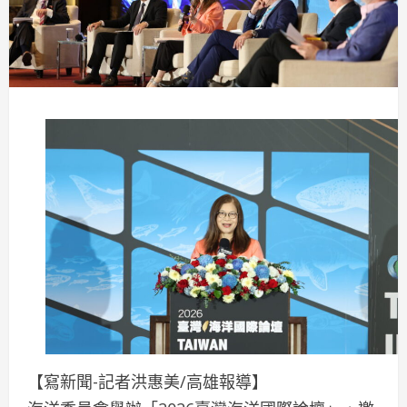
【寫新聞-記者洪惠美/高雄報導】