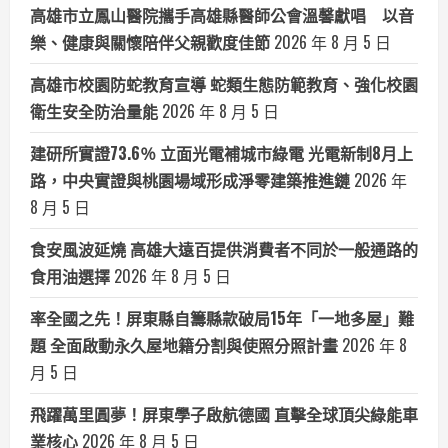
高雄市立鳳山醫院攜手高雄縣醫師公會溫馨獻唱 以音
樂、健康與關懷陪伴父親歡度佳節
2026 年 8 月 5 日
高雄市校園防蛇教育宣導 蛇類生態防範教育、強化校園
衛生安全防治量能
2026 年 8 月 5 日
建研所實證73.6％ 立面光電補城市綠電 光電新制8月上
路，中央實證與桃園場域形成淨零建築推進鏈
2026 年
8 月 5 日
食安風波延燒 高雄大遠百提供消費者不同於一般通路的
食用油選擇
2026 年 8 月 5 日
率全國之先！屏東縣自籌縣款破局15年「一地多屋」難
題 全面啟動永久屋地籍分割與使照分照計畫
2026 年 8
月 5 日
飛躍萬里圓夢！屏東學子啟航德國 直擊全球頂尖綠能車
業核心
2026 年 8 月 5 日