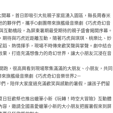
大開幕，首日即吸引大批親子家庭湧入園區，縣長周春米
他的夥伴們，攜手O劇團帶來旗艦級音樂劇《巧虎奇幻音
舞演出與互動橋段，為屏東暑期最受期待的親子盛會揭開序幕。
期待與巧虎近距離互動，隨著巧虎與琪琪、桃樂比、妙
足蹈、熱情揮手，現場不時傳來歡笑聲與掌聲。劇中結合
效果，打造充滿想像力的奇幻世界，讓大小朋友沉浸在音
開跑，很高興看到現場聚集滿滿的大朋友、小朋友，共同
帶來旗艦級音樂劇《巧虎奇幻音樂世界2－
及夥伴們，陪伴大家度過充滿歡笑與感動的暑假，讓孩子們留
日狂歡祭也推出蠟筆小新《玩轉！時空大冒險》互動體
內容，邀請全國喜愛蠟筆小新的大小朋友把握暑假來到屏