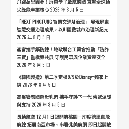
飛躍萬里圓夢！屏東學子啟航德國 直擊全球頂
尖綠能車業核心
2026 年 8 月 5 日
「NEXT PINGTUNG 智慧交通AI治理」 展現屏東
智慧交通治理成果，以AI開啟城市治理新紀元
2026 年 8 月 5 日
產官攜手築防線！地政聯合工策會推動「防詐
三寶」暨檔案共展 守護民眾與企業資產安全
2026 年 8 月 5 日
《韓國製造》第二季定檔9/9於Disney+獨家上
線
2026 年 8 月 5 日
高醫響應國際母乳週 攜手守護下一代 傳遞溫暖
與支持
2026 年 8 月 5 日
長榮航空 12 月1 日起開航桃園－印度德里直飛
航線 拓展南亞市場、串聯北美航網 即日起開放