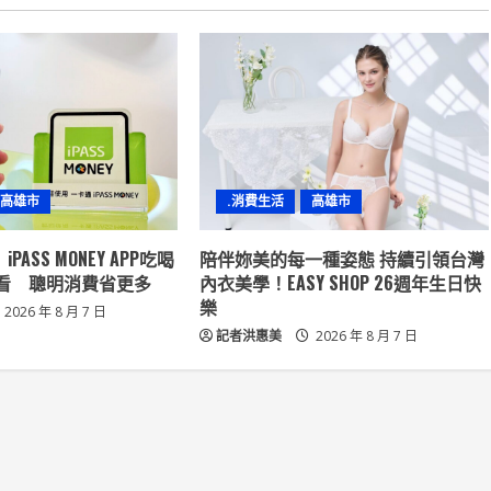
高雄市
.消費生活
高雄市
PASS MONEY APP吃喝
陪伴妳美的每一種姿態 持續引領台灣
看 聰明消費省更多
內衣美學！EASY SHOP 26週年生日快
樂
2026 年 8 月 7 日
記者洪惠美
2026 年 8 月 7 日