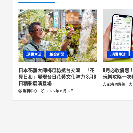
i
n
u
e
R
.消費生活
.綜合新聞
.消費生活
e
日本花藝大師梅垣稔抵台交流 「花
8月必收優惠！ i
a
見日和」展現台日花藝文化魅力 8月8
玩樂攻略一次
日精彩展演登場
記者洪惠美
d
編輯中心
2026 年 8 月 8 日
i
n
g