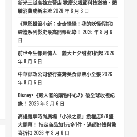
新光三越高雄左營店 歡慶父親節科技送禮、體
驗消費成新主流
2026 年 8 月 6 日
《電影蠟筆小新：奇奇怪怪！我的妖怪假期》
締造系列影史最高開票紀錄！
2026 年 8 月 6
日
前世今生都是情人 義大七夕甜蜜1折起
2026
年 8 月 6 日
中華郵政公司發行臺灣美食郵票小全張
2026
年 8 月 6 日
Disney+《殺人者的購物中心2》破全球收視紀
錄！
2026 年 8 月 6 日
高雄義享時尚廣場「小米之家」授權店8/8盛
大開幕！ 指定商品加1元多1件、滿額好禮與驚
喜折扣
2026 年 8 月 6 日