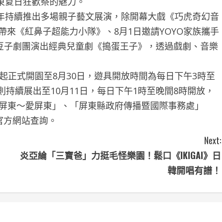
東夏日狂歡祭的魅力。
持續推出多場親子藝文展演，除開幕大戲《巧虎奇幻音
帶來《紅鼻子超能力小隊》、8月1日邀請YOYO家族攜手
日由豆子劇團演出經典兒童劇《搗蛋王子》，透過戲劇、音樂
起正式開園至8月30日，遊具開放時間為每日下午3時至
持續展出至10月11日，每日下午1時至晚間8時開放，
i屏東～愛屏東」、「屏東縣政府傳播暨國際事務處」
」官方網站查詢。
Next:
炎亞綸「三寶爸」力挺毛怪樂園！鬆口《IKIGAI》日
韓開唱有譜！