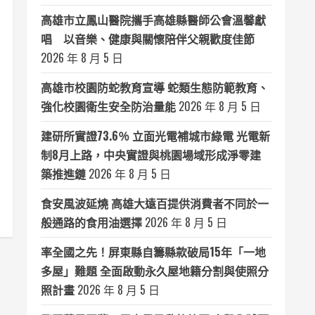
高雄市立鳳山醫院攜手高雄縣醫師公會溫馨獻
唱 以音樂、健康與關懷陪伴父親歡度佳節
2026 年 8 月 5 日
高雄市校園防蛇教育宣導 蛇類生態防範教育、
強化校園衛生安全防治量能
2026 年 8 月 5 日
建研所實證73.6％ 立面光電補城市綠電 光電新
制8月上路，中央實證與桃園場域形成淨零建
築推進鏈
2026 年 8 月 5 日
食安風波延燒 高雄大遠百提供消費者不同於一
般通路的食用油選擇
2026 年 8 月 5 日
率全國之先！屏東縣自籌縣款破局15年「一地
多屋」難題 全面啟動永久屋地籍分割與使照分
照計畫
2026 年 8 月 5 日