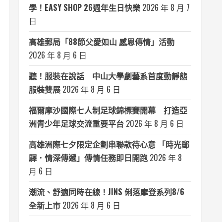
學！EASY SHOP 26週年生日快樂
2026 年 8 月 7
日
高雄郵局「88節父愛如山 感恩傳情」活動
2026 年 8 月 6 日
聽！服裝在說話 中山大學劇藝系首度動靜態
服裝雙展
2026 年 8 月 6 日
福爾摩沙國際七人制足球錦標賽開幕 打造亞
洲青少年足球交流重要平台
2026 年 8 月 6 日
高雄洲際七夕限定企劃串聯款待心意 「時光郵
驛．情深傳遞」傳情任務即日開跑
2026 年 8
月 6 日
潮流、舒適同時在線！JINS 俐落摩登系列8/6
全新上市
2026 年 8 月 6 日