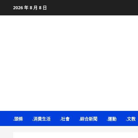
Skip
2026 年 8 月 8 日
to
content
.頭條
.消費生活
.社會
.綜合新聞
.運動
.文教