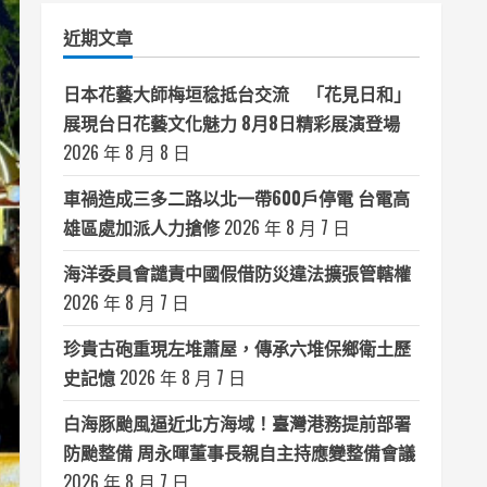
類
近期文章
日本花藝大師梅垣稔抵台交流 「花見日和」
展現台日花藝文化魅力 8月8日精彩展演登場
2026 年 8 月 8 日
車禍造成三多二路以北一帶600戶停電 台電高
雄區處加派人力搶修
2026 年 8 月 7 日
海洋委員會譴責中國假借防災違法擴張管轄權
2026 年 8 月 7 日
珍貴古砲重現左堆蕭屋，傳承六堆保鄉衛土歷
史記憶
2026 年 8 月 7 日
白海豚颱風逼近北方海域！臺灣港務提前部署
防颱整備 周永暉董事長親自主持應變整備會議
2026 年 8 月 7 日