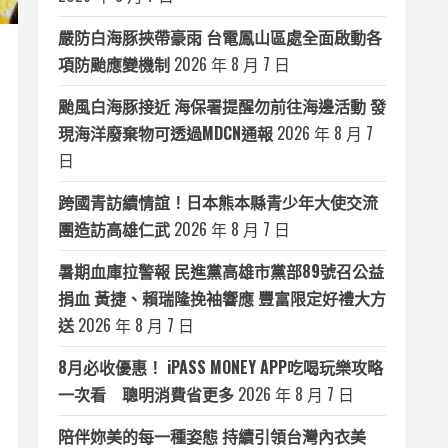
嚴防白海豚挾帶豪雨 台電鳳山區處全面啟動各
項防颱應變機制
2026 年 8 月 7 日
颱風白海豚接近 海保署提醒勿前往海邊活動 發
現海洋廢棄物可透過MDCN通報
2026 年 8 月 7
日
跨國青訪續情誼！日本熊本縣青少年大使交流
團造訪高雄仁武
2026 年 8 月 7 日
暑期血庫拉警報 民進黨高雄市黨部89號召公益
捐血 黃捷、賴瑞隆挽袖響應 豐富限定好禮大方
送
2026 年 8 月 7 日
8月必收優惠！ iPASS MONEY APP吃喝玩樂攻略
一次看 聰明消費省更多
2026 年 8 月 7 日
陪伴妳美的每一種姿態 持續引領台灣內衣美