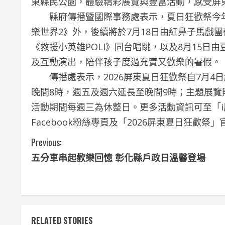
東縣民公園，體驗精彩展覽與豐富活動，感受屏
縣府傳播暨國際事務處表示，夏日狂歡祭今年
樂世界2》外，後續將於7月18日由紅鼻子馬戲團
《救援小英雄POLI》同台唱跳，以及8月15
及互動演出，陪伴孩子度過充實又歡樂的暑假。
傳播處表示，2026屏東夏日狂歡祭自7月4日
晚間8時，週五及週六延長至晚間9時；主題展覽則
活動期間每週三為休整日。更多活動資訊可至「
Facebook粉絲專頁及「2026屏東夏日狂歡祭
C
Previous:
五分車串起歡樂回憶 彰化縣戶政日溫馨登場
o
n
t
RELATED STORIES