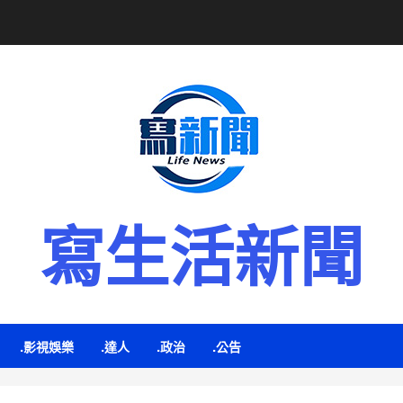
寫生活新聞
.影視娛樂
.達人
.政治
.公告