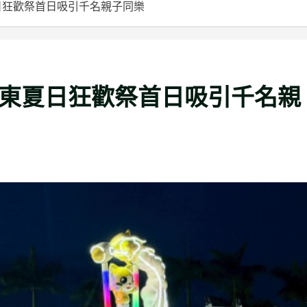
日狂歡祭首日吸引千名親子同樂
屏東夏日狂歡祭首日吸引千名親