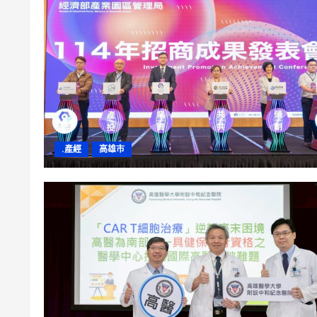
.產經
高雄市