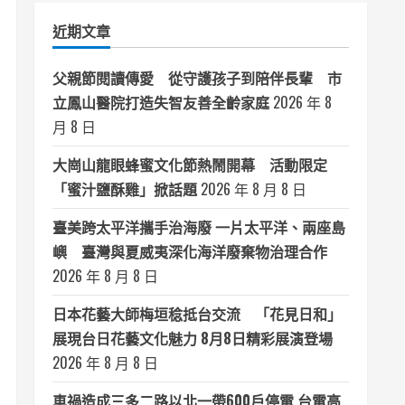
類
近期文章
父親節閱讀傳愛 從守護孩子到陪伴長輩 市
立鳳山醫院打造失智友善全齡家庭
2026 年 8
月 8 日
大崗山龍眼蜂蜜文化節熱鬧開幕 活動限定
「蜜汁鹽酥雞」掀話題
2026 年 8 月 8 日
臺美跨太平洋攜手治海廢 一片太平洋、兩座島
嶼 臺灣與夏威夷深化海洋廢棄物治理合作
2026 年 8 月 8 日
日本花藝大師梅垣稔抵台交流 「花見日和」
展現台日花藝文化魅力 8月8日精彩展演登場
2026 年 8 月 8 日
車禍造成三多二路以北一帶600戶停電 台電高