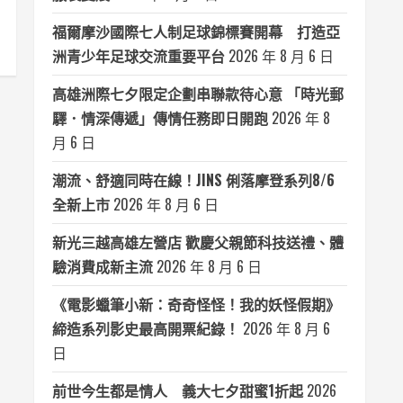
福爾摩沙國際七人制足球錦標賽開幕 打造亞
洲青少年足球交流重要平台
2026 年 8 月 6 日
高雄洲際七夕限定企劃串聯款待心意 「時光郵
驛．情深傳遞」傳情任務即日開跑
2026 年 8
月 6 日
潮流、舒適同時在線！JINS 俐落摩登系列8/6
全新上市
2026 年 8 月 6 日
新光三越高雄左營店 歡慶父親節科技送禮、體
驗消費成新主流
2026 年 8 月 6 日
《電影蠟筆小新：奇奇怪怪！我的妖怪假期》
締造系列影史最高開票紀錄！
2026 年 8 月 6
日
前世今生都是情人 義大七夕甜蜜1折起
2026