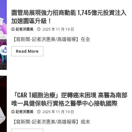
國
際
廚
園管局展現強力招商動能 1,745億元投資注入
藝
並
加速園區升級！
進
永
記者洪惠美
2025 年 11 月 19 日
安
龍
虎
【寫新聞-記者洪惠美/高雄報導】在全
斑
躍
上
Read
Read More
國
more
際
about
料
園
理
管
新
局
秀
展
競
現
賽
強
舞
力
台
招
「CAR T細胞治療」逆轉癌末困境 高醫為南部
商
動
唯一具健保執行資格之醫學中心接軌國際
能
1,745
記者洪惠美
2025 年 11 月 19 日
億
元
投
【寫新聞-記者洪惠美/高雄報導】癌末
資
注