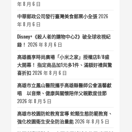
年 8 月 6 日
中華郵政公司發行臺灣美食郵票小全張
2026
年 8 月 6 日
Disney+《殺人者的購物中心2》破全球收視紀
錄！
2026 年 8 月 6 日
高雄義享時尚廣場「小米之家」授權店8/8盛
大開幕！ 指定商品加1元多1件、滿額好禮與驚
喜折扣
2026 年 8 月 6 日
高雄市立鳳山醫院攜手高雄縣醫師公會溫馨獻
唱 以音樂、健康與關懷陪伴父親歡度佳節
2026 年 8 月 5 日
高雄市校園防蛇教育宣導 蛇類生態防範教育、
強化校園衛生安全防治量能
2026 年 8 月 5 日