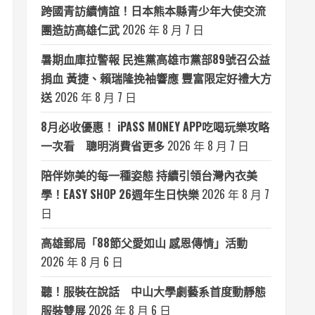
跨國青訪續情誼！日本熊本縣青少年大使交流
團造訪高雄仁武
2026 年 8 月 7 日
暑期血庫拉警報 民進黨高雄市黨部89號召公益
捐血 黃捷、賴瑞隆挽袖響應 豐富限定好禮大方
送
2026 年 8 月 7 日
8月必收優惠！ iPASS MONEY APP吃喝玩樂攻略
一次看 聰明消費省更多
2026 年 8 月 7 日
陪伴妳美的每一種姿態 持續引領台灣內衣美
學！EASY SHOP 26週年生日快樂
2026 年 8 月 7
日
高雄郵局「88節父愛如山 感恩傳情」活動
2026 年 8 月 6 日
聽！服裝在說話 中山大學劇藝系首度動靜態
服裝雙展
2026 年 8 月 6 日