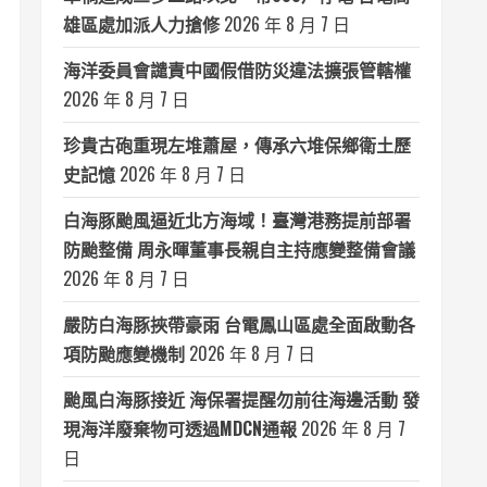
雄區處加派人力搶修
2026 年 8 月 7 日
海洋委員會譴責中國假借防災違法擴張管轄權
2026 年 8 月 7 日
珍貴古砲重現左堆蕭屋，傳承六堆保鄉衛土歷
史記憶
2026 年 8 月 7 日
白海豚颱風逼近北方海域！臺灣港務提前部署
防颱整備 周永暉董事長親自主持應變整備會議
2026 年 8 月 7 日
嚴防白海豚挾帶豪雨 台電鳳山區處全面啟動各
項防颱應變機制
2026 年 8 月 7 日
颱風白海豚接近 海保署提醒勿前往海邊活動 發
現海洋廢棄物可透過MDCN通報
2026 年 8 月 7
日