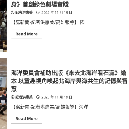
中
就
身》首創綠色劇場實踐
心
沒
接
有
記者洪惠美
2025 年 11 月 19 日
軌
能
國
源
際
國
【寫新聞-記者洪惠美/高雄報導】 國
安
要
求
Read
Read More
行
more
政
about
院
永
以
續
國
思
安
維
規
回
格
應
補
生
海洋委員會補助出版《來去北海岸看石滬》繪
上
命
能
倫
本 以童趣視角喚起北海岸與海共生的記憶與智
源
理
缺
中
慧
口
山
大
記者洪惠美
2025 年 11 月 19 日
學
《蝶
變
【寫新聞-記者洪惠美/高雄報導】海洋
纏
身》
首
Read
Read More
創
more
綠
about