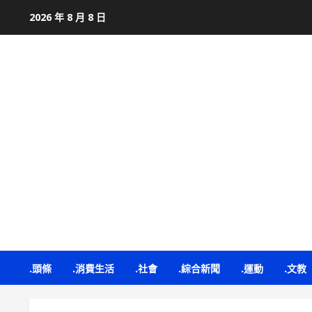
Skip
2026 年 8 月 8 日
to
content
.頭條
.消費生活
.社會
.綜合新聞
.運動
.文教