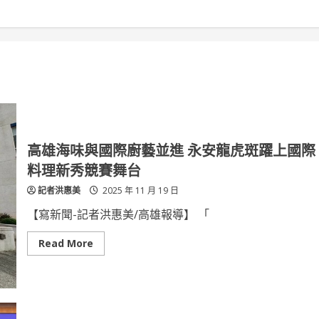
高雄海味與國際廚藝並進 永安龍虎斑躍上國際
料理新秀競賽舞台
記者洪惠美
2025 年 11 月 19 日
【寫新聞-記者洪惠美/高雄報導】 「
Read
Read More
more
about
高
雄
海
味
與