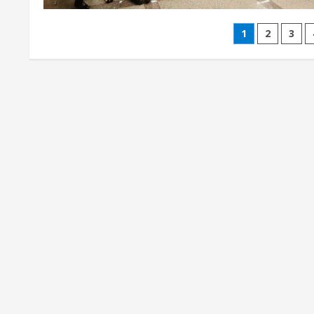
文
1
2
3
章
分
頁