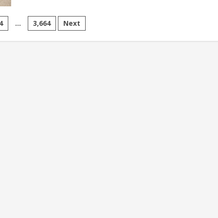
色
海
劇
洋
場
委
實
員
4
...
3,664
Next
踐
會
補
助
出
版
《來
去
北
海
岸
看
石
滬》
繪
本
以
童
趣
視
角
喚
起
北
海
岸
與
海
共