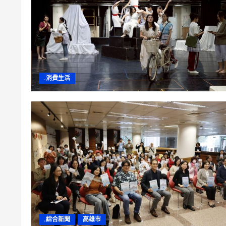
.消費生活
.綜合新聞
高雄市