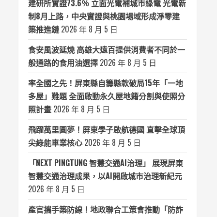
建研所實證73.6％ 立面光電補城市綠電 光電新
制8月上路，中央實證與桃園場域形成淨零建
築推進鏈
2026 年 8 月 5 日
食安風波延燒 高雄大遠百提供消費者不同於一
般通路的食用油選擇
2026 年 8 月 5 日
率全國之先！屏東縣自籌縣款破局15年「一地
多屋」難題 全面啟動永久屋地籍分割與使照分
照計畫
2026 年 8 月 5 日
飛躍萬里圓夢！屏東學子啟航德國 直擊全球頂
尖綠能車業核心
2026 年 8 月 5 日
「NEXT PINGTUNG 智慧交通AI治理」 展現屏東
智慧交通治理成果，以AI開啟城市治理新紀元
2026 年 8 月 5 日
產官攜手築防線！地政聯合工策會推動「防詐