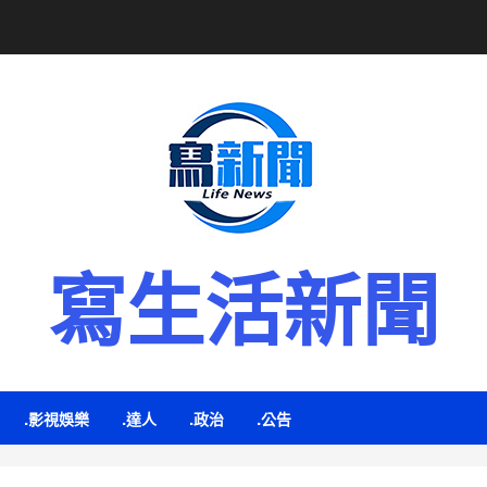
寫生活新聞
.影視娛樂
.達人
.政治
.公告