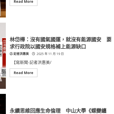
入
Read
Read More
加
more
速
about
園
「CAR
區
T
升
細
級！
胞
治
療」
逆
轉
林岱樺：沒有國氣國運，就沒有能源國安 要
癌
末
求行政院以國安規格補上能源缺口
困
境
記者洪惠美
2025 年 11 月 19 日
高
醫
為
【寫新聞-記者洪惠美/
南
部
唯
Read
Read More
一
more
具
about
健
林
保
岱
執
樺：
行
沒
資
有
格
國
之
氣
醫
國
永續思維回應生命倫理 中山大學《蝶變纏
學
運，