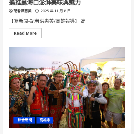
邁推薦海口澎湃美味與魅力
記者洪惠美
2025 年 11 月 8 日
【寫新聞-記者洪惠美/高雄報導】 高
Read
Read More
more
about
大
海
開
吃
彌
陀
虱
目
魚
文
化
節
海
派
登
場
陳
其
.綜合新聞
高雄市
邁
推
薦
海