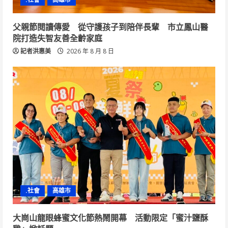
父親節閱讀傳愛 從守護孩子到陪伴長輩 市立鳳山醫
院打造失智友善全齡家庭
記者洪惠美
2026 年 8 月 8 日
.社會
高雄市
大崗山龍眼蜂蜜文化節熱鬧開幕 活動限定「蜜汁鹽酥