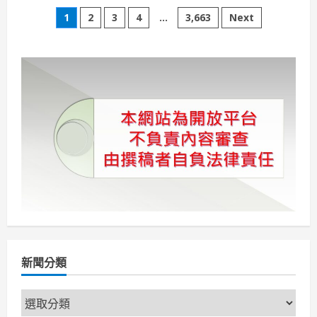
高
文
雄
1
2
3
4
...
3,663
Next
福
華
章
大
飯
店
分
前
進
桃
頁
源
區
偏
鄉
送
愛，
開
啟
永
續
營
養
午
餐
新
旅
程
新聞分類
新