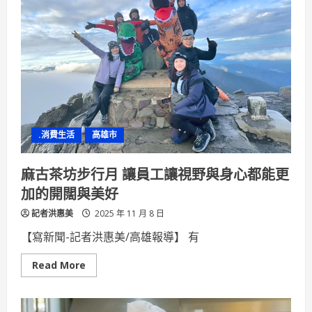
優
惠！
限
時
快
閃
入
住
義
大
皇
家
12/31
.消費生活
高雄市
跨
年
夜
煙
麻古茶坊步行月 讓員工讓視野與身心都能更
火
房
加的開闊與美好
及
親
記者洪惠美
子
2025 年 11 月 8 日
專
案
【寫新聞-記者洪惠美/高雄報導】 有
限
量
熱
Read
Read More
銷
more
about
麻
古