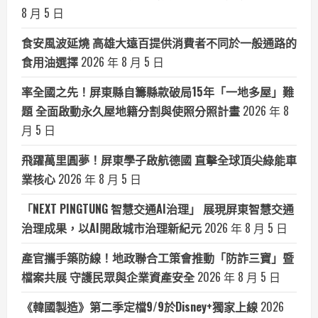
8 月 5 日
食安風波延燒 高雄大遠百提供消費者不同於一般通路的
食用油選擇
2026 年 8 月 5 日
率全國之先！屏東縣自籌縣款破局15年「一地多屋」難
題 全面啟動永久屋地籍分割與使照分照計畫
2026 年 8
月 5 日
飛躍萬里圓夢！屏東學子啟航德國 直擊全球頂尖綠能車
業核心
2026 年 8 月 5 日
「NEXT PINGTUNG 智慧交通AI治理」 展現屏東智慧交通
治理成果，以AI開啟城市治理新紀元
2026 年 8 月 5 日
產官攜手築防線！地政聯合工策會推動「防詐三寶」暨
檔案共展 守護民眾與企業資產安全
2026 年 8 月 5 日
《韓國製造》第二季定檔9/9於Disney+獨家上線
2026