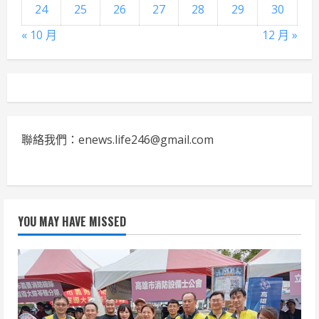
24
25
26
27
28
29
30
« 10 月
12 月 »
聯絡我們：enews.life246@gmail.com
YOU MAY HAVE MISSED