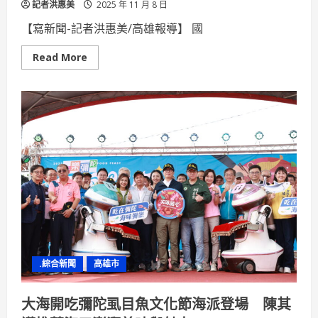
記者洪惠美
2025 年 11 月 8 日
【寫新聞-記者洪惠美/高雄報導】 國
Read
Read More
more
about
南
隆
國
中
宣
導
食
農
教
育
農
糧
署
推
廣
國
產
雜
.綜合新聞
高雄市
糧
開
進
南
大海開吃彌陀虱目魚文化節海派登場 陳其
台
灣