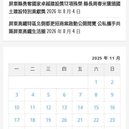
屏東縣勇奪國家卓越建設獎12項殊榮 縣長周春米獲頒國
土建設特別貢獻獎
2026 年 8 月 4 日
屏東高鐵特區北側都更招商案啟動公開閱覽 公私攜手共
築屏東高鐵生活圈
2026 年 8 月 4 日
2025 年 11 月
一
二
三
四
五
六
日
1
2
3
4
5
6
7
8
9
10
11
12
13
14
15
16
17
18
19
20
21
22
23