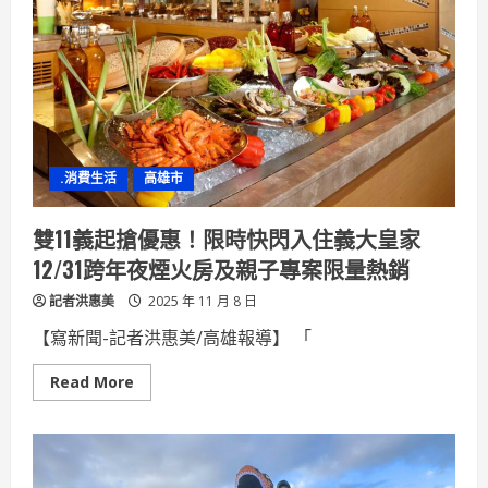
守」
2025
高
雄
山
茶
評
鑑
成
果
展
.消費生活
高雄市
駁
二
特
區
雙11義起搶優惠！限時快閃入住義大皇家
盛
大
12/31跨年夜煙火房及親子專案限量熱銷
登
場
記者洪惠美
一
2025 年 11 月 8 日
起
走
【寫新聞-記者洪惠美/高雄報導】 「
文
藝
伴
Read
Read More
茶
more
香
about
雙
11
義
起
搶