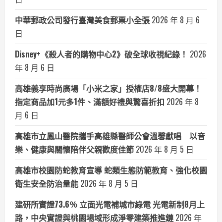
中華郵政公司發行臺灣美食郵票小全張
2026 年 8 月 6
日
Disney+《殺人者的購物中心2》破全球收視紀錄！
2026
年 8 月 6 日
高雄義享時尚廣場「小米之家」授權店8/8盛大開幕！
指定商品加1元多1件、滿額好禮與驚喜折扣
2026 年 8
月 6 日
高雄市立鳳山醫院攜手高雄縣醫師公會溫馨獻唱 以音
樂、健康與關懷陪伴父親歡度佳節
2026 年 8 月 5 日
高雄市校園防蛇教育宣導 蛇類生態防範教育、強化校園
衛生安全防治量能
2026 年 8 月 5 日
建研所實證73.6％ 立面光電補城市綠電 光電新制8月上
路，中央實證與桃園場域形成淨零建築推進鏈
2026 年