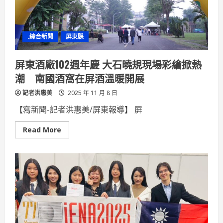
打
造
護
國
產
.綜合新聞
屏東縣
業
屏東酒廠102週年慶 大石曉規現場彩繪掀熱
潮 南國酒窩在屏酒溫暖開展
記者洪惠美
2025 年 11 月 8 日
【寫新聞-記者洪惠美/屏東報導】 屏
Read
Read More
more
about
屏
東
酒
廠
102
週
年
慶
大
石
曉