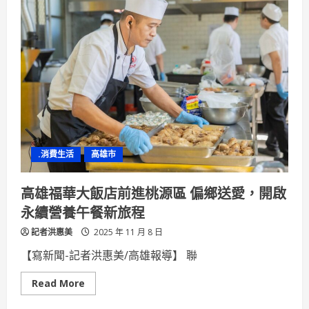
茶
坊
步
行
月
讓
員
工
讓
視
野
與
身
心
都
能
.消費生活
高雄市
更
加
的
開
高雄福華大飯店前進桃源區 偏鄉送愛，開啟
闊
與
永續營養午餐新旅程
美
好
記者洪惠美
2025 年 11 月 8 日
【寫新聞-記者洪惠美/高雄報導】 聯
Read
Read More
more
about