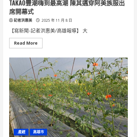
TAKAO豐潮嗨到最高潮 陳其邁穿阿美族服出
口
澎
席開幕式
湃
美
記者洪惠美
味
2025 年 11 月 8 日
與
魅
【寫新聞-記者洪惠美/高雄報導】 大
力
Read
Read More
more
about
TAKAO
豐
潮
嗨
到
最
高
潮
陳
其
邁
穿
阿
美
族
服
出
席
.產經
高雄市
開
幕