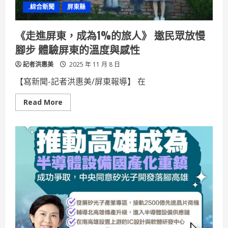
收
.綜合新聞
屏東縣
安
全
《走進屏東，成為1%的旅人》 邀民眾放慢
腳步 體驗屏東的溫度與感性
記者洪惠美
2025 年 11 月 8 日
【寫新聞-記者洪惠美/屏東報導】 在
Read
Read More
more
about
《走
進
屏
東，
成
為
1%
的
旅
人》
邀
民
眾
放
慢