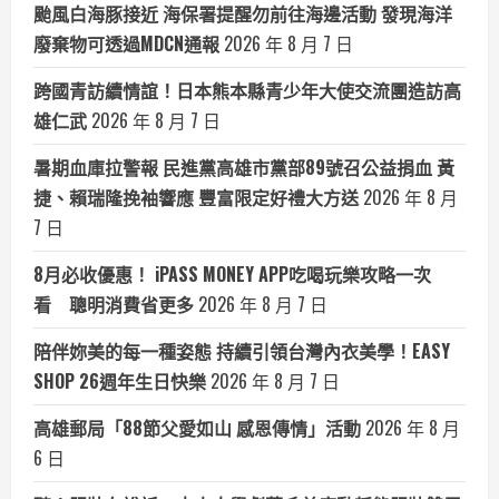
颱風白海豚接近 海保署提醒勿前往海邊活動 發現海洋
廢棄物可透過MDCN通報
2026 年 8 月 7 日
跨國青訪續情誼！日本熊本縣青少年大使交流團造訪高
雄仁武
2026 年 8 月 7 日
暑期血庫拉警報 民進黨高雄市黨部89號召公益捐血 黃
捷、賴瑞隆挽袖響應 豐富限定好禮大方送
2026 年 8 月
7 日
8月必收優惠！ iPASS MONEY APP吃喝玩樂攻略一次
看 聰明消費省更多
2026 年 8 月 7 日
陪伴妳美的每一種姿態 持續引領台灣內衣美學！EASY
SHOP 26週年生日快樂
2026 年 8 月 7 日
高雄郵局「88節父愛如山 感恩傳情」活動
2026 年 8 月
6 日