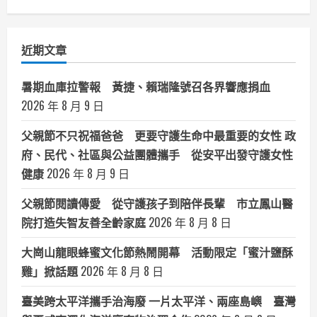
聞
分
類
近期文章
暑期血庫拉警報 黃捷、賴瑞隆號召各界響應捐血
2026 年 8 月 9 日
父親節不只祝福爸爸 更要守護生命中最重要的女性 政
府、民代、社區與公益團體攜手 從安平出發守護女性
健康
2026 年 8 月 9 日
父親節閱讀傳愛 從守護孩子到陪伴長輩 市立鳳山醫
院打造失智友善全齡家庭
2026 年 8 月 8 日
大崗山龍眼蜂蜜文化節熱鬧開幕 活動限定「蜜汁鹽酥
雞」掀話題
2026 年 8 月 8 日
臺美跨太平洋攜手治海廢 一片太平洋、兩座島嶼 臺灣