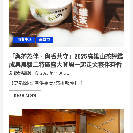
發
實
力
作
品
在
紐
倫
堡
.消費生活
高雄市
發
明
展
奪
「與茶為伴、與香共守」2025高雄山茶評鑑
金
牌
成果展駁二特區盛大登場一起走文藝伴茶香
記者洪惠美
2025 年 11 月 8 日
【寫新聞-記者洪惠美/高雄報導】 1
Read
Read More
more
about
「與
茶
為
伴、
與
香
共