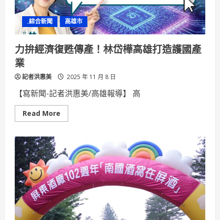
腳
步
體
.綜合新聞
高雄市
驗
屏
東
的
力拚經濟復甦傳產！林岱樺高雄打造護國產
溫
度
業
與
感
記者洪惠美
性
2025 年 11 月 8 日
【寫新聞-記者洪惠美/高雄報導】 高
Read
Read More
more
about
力
拚
經
濟
復
甦
傳
產！
林
岱
樺
高
雄