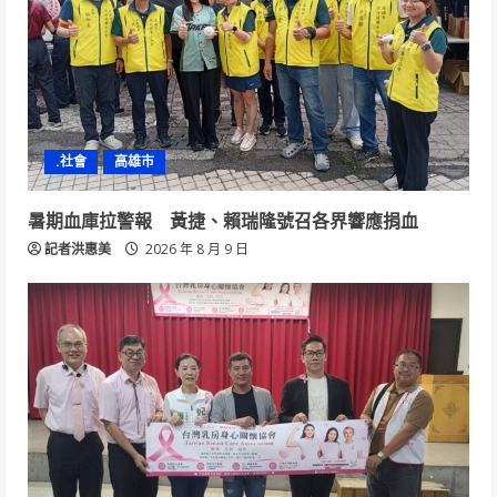
.社會
高雄市
暑期血庫拉警報 黃捷、賴瑞隆號召各界響應捐血
記者洪惠美
2026 年 8 月 9 日