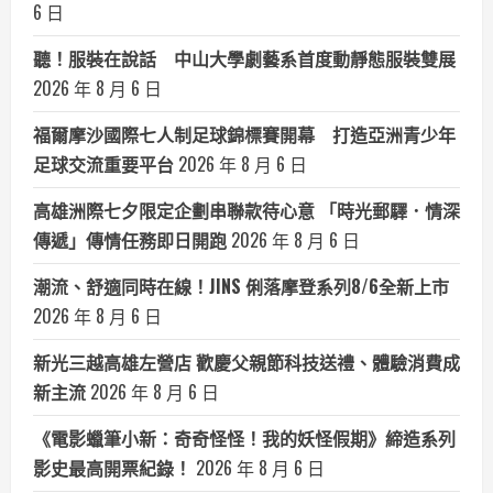
6 日
聽！服裝在說話 中山大學劇藝系首度動靜態服裝雙展
2026 年 8 月 6 日
福爾摩沙國際七人制足球錦標賽開幕 打造亞洲青少年
足球交流重要平台
2026 年 8 月 6 日
高雄洲際七夕限定企劃串聯款待心意 「時光郵驛．情深
傳遞」傳情任務即日開跑
2026 年 8 月 6 日
潮流、舒適同時在線！JINS 俐落摩登系列8/6全新上市
2026 年 8 月 6 日
新光三越高雄左營店 歡慶父親節科技送禮、體驗消費成
新主流
2026 年 8 月 6 日
《電影蠟筆小新：奇奇怪怪！我的妖怪假期》締造系列
影史最高開票紀錄！
2026 年 8 月 6 日