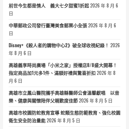
前世今生都是情人 義大七夕甜蜜1折起
2026 年 8 月 6
日
中華郵政公司發行臺灣美食郵票小全張
2026 年 8 月 6
日
Disney+《殺人者的購物中心2》破全球收視紀錄！
2026
年 8 月 6 日
高雄義享時尚廣場「小米之家」授權店8/8盛大開幕！
指定商品加1元多1件、滿額好禮與驚喜折扣
2026 年 8
月 6 日
高雄市立鳳山醫院攜手高雄縣醫師公會溫馨獻唱 以音
樂、健康與關懷陪伴父親歡度佳節
2026 年 8 月 5 日
高雄市校園防蛇教育宣導 蛇類生態防範教育、強化校園
衛生安全防治量能
2026 年 8 月 5 日