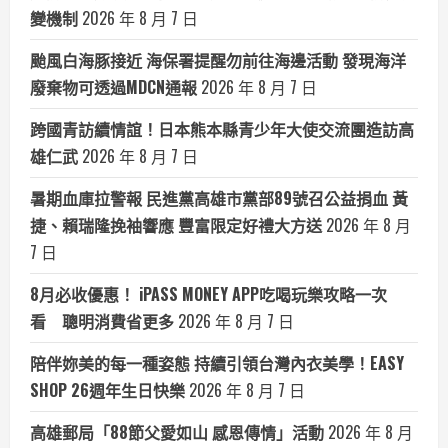
變機制
2026 年 8 月 7 日
颱風白海豚接近 海保署提醒勿前往海邊活動 發現海洋
廢棄物可透過MDCN通報
2026 年 8 月 7 日
跨國青訪續情誼！日本熊本縣青少年大使交流團造訪高
雄仁武
2026 年 8 月 7 日
暑期血庫拉警報 民進黨高雄市黨部89號召公益捐血 黃
捷、賴瑞隆挽袖響應 豐富限定好禮大方送
2026 年 8 月
7 日
8月必收優惠！ iPASS MONEY APP吃喝玩樂攻略一次
看 聰明消費省更多
2026 年 8 月 7 日
陪伴妳美的每一種姿態 持續引領台灣內衣美學！EASY
SHOP 26週年生日快樂
2026 年 8 月 7 日
高雄郵局「88節父愛如山 感恩傳情」活動
2026 年 8 月