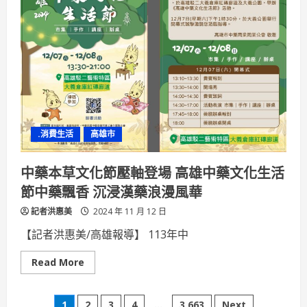
百
年
文
化
路
徑
了
解
客
家
聚
落
發
展
.消費生活
高雄市
高
雄
推
五
中藥本草文化節壓軸登場 高雄中藥文化生活
大
主
節中藥飄香 沉浸漢藥浪漫風華
題
路
記者洪惠美
線
2024 年 11 月 12 日
串
連
【記者洪惠美/高雄報導】 113年中
古
今
Read
Read More
more
about
中
藥
1
2
3
4
...
3,663
Next