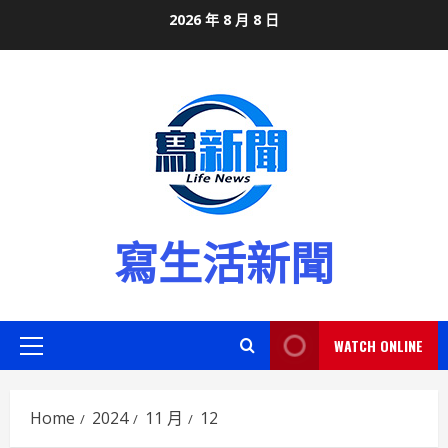
Skip
2026 年 8 月 8 日
to
content
寫生活新聞
WATCH ONLINE
Primary
Menu
Home
2024
11 月
12