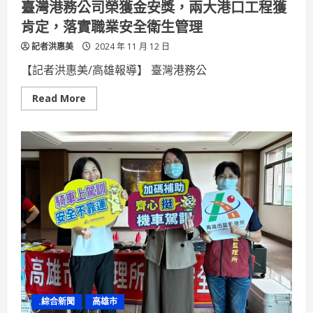
臺灣港務公司榮獲金安獎，兩大港口工程獲
許
可
肯定，落實職業安全衛生管理
證
明
記者洪惠美
2024 年 11 月 12 日
【記者洪惠美/高雄報導】 臺灣港務公
Read
Read More
more
about
臺
灣
港
務
公
司
榮
獲
金
安
獎，
兩
大
港
口
工
程
獲
.綜合新聞
高雄市
肯
定，