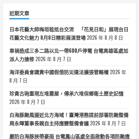
類
近期文章
日本花藝大師梅垣稔抵台交流 「花見日和」展現台日
花藝文化魅力 8月8日精彩展演登場
2026 年 8 月 8 日
車禍造成三多二路以北一帶600戶停電 台電高雄區處加
派人力搶修
2026 年 8 月 7 日
海洋委員會譴責中國假借防災違法擴張管轄權
2026 年
8 月 7 日
珍貴古砲重現左堆蕭屋，傳承六堆保鄉衛土歷史記憶
2026 年 8 月 7 日
白海豚颱風逼近北方海域！臺灣港務提前部署防颱整備
周永暉董事長親自主持應變整備會議
2026 年 8 月 7 日
嚴防白海豚挾帶豪雨 台電鳳山區處全面啟動各項防颱應