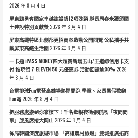
2026 年 8 月 4 日
屏東縣勇奪國家卓越建設獎12項殊榮 縣長周春米獲頒國
土建設特別貢獻獎
2026 年 8 月 4 日
屏東高鐵特區北側都更招商案啟動公開閱覽 公私攜手共
築屏東高鐵生活圈
2026 年 8 月 4 日
一卡通 iPASS MONEY四大超商新增玉山/王道綁信用卡支
付 推現領 7-ELEVEN 50 元優惠券 活動回饋逾30%
2026
年 8 月 4 日
台電排球Fun電營高雄場熱鬧開跑 學童、家長暑假歡樂
Fun電
2026 年 8 月 4 日
把服務處搬到你家樓下！千名鄉親夜衝張騏晟「夜間問
事」旋風席捲大岡山
2026 年 8 月 4 日
佈局韓國深度旅遊市場 「高雄農村旅遊」雙城推廣拓商