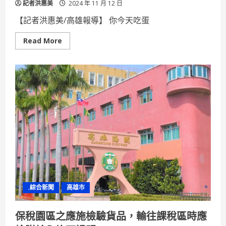
記者洪惠美
2024 年 11 月 12 日
【記者洪惠美/高雄報導】 你今天吃蛋
Read
Read More
more
about
7-
11
新
感
覺
金
黃
蛋
沙
拉
夾
心
土
司
上
市
輕
食
.綜合新聞
高雄市
新
時
尚
美
保稅園區之應施檢驗貨品，輸往課稅區時應
味
低