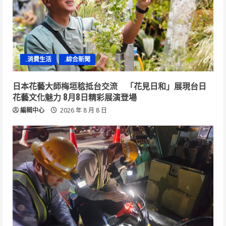
.消費生活
.綜合新聞
日本花藝大師梅垣稔抵台交流 「花見日和」展現台日
花藝文化魅力 8月8日精彩展演登場
編輯中心
2026 年 8 月 8 日