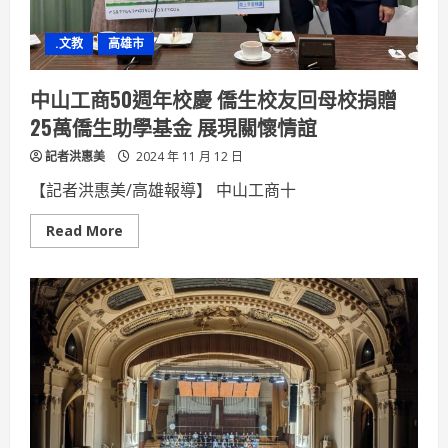
噸
級
巡
.文教
高雄市
緝
艇
舉
行
中山工商50週年校慶 僑生校友回母校捐贈
開
工
25萬僑生助學基金 展現關懷情誼
典
禮
記者洪惠美
2024 年 11 月 12 日
【記者洪惠美/高雄報導】 中山工商十
Read
Read More
more
about
中
山
工
商
50
週
年
校
慶
僑
生
校
友