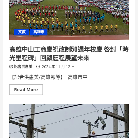
演
滿
座
佳
績
完
美
.文教
高雄市
落
幕
高雄中山工商慶祝改制50週年校慶 啓封「時
光里程碑」回顧歷程展望未來
記者洪惠美
2024 年 11 月 12 日
【記者洪惠美/高雄報導】 高雄市中
Read
Read More
more
about
高
雄
中
山
工
商
慶
祝
改