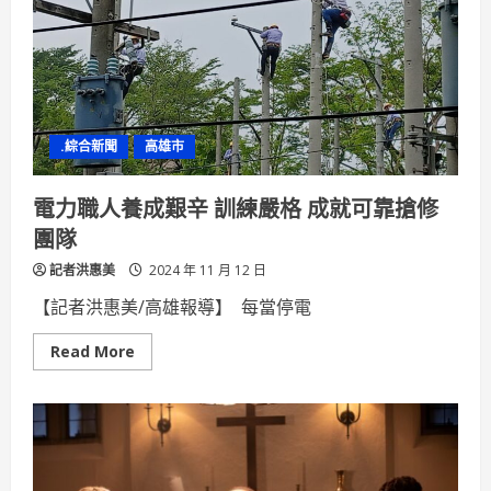
制
50
週
年
校
慶
啓
封
「時
.綜合新聞
高雄市
光
里
程
碑」
電力職人養成艱辛 訓練嚴格 成就可靠搶修
回
顧
團隊
歷
程
記者洪惠美
展
2024 年 11 月 12 日
望
未
【記者洪惠美/高雄報導】 每當停電
來
Read
Read More
more
about
電
力
職
人
養
成
艱