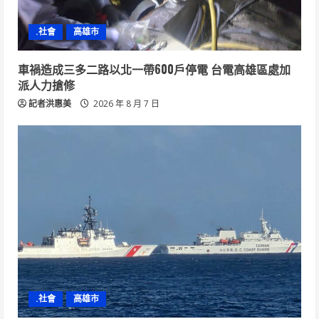
.社會
高雄市
車禍造成三多二路以北一帶600戶停電 台電高雄區處加
派人力搶修
記者洪惠美
2026 年 8 月 7 日
.社會
高雄市