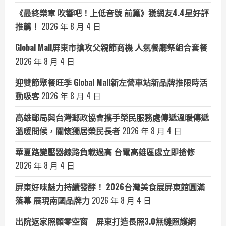
《最終樂章 吹響吧！上低音號 前篇》獲網友4.4星好評
推薦！
2026 年 8 月 4 日
Global Mall屏東市搶攻父親節商機 人氣餐廳祭組合套餐
2026 年 8 月 4 日
迎雙節聚餐旺季 Global Mall新左營車站新品牌推限時活
動吸客
2026 年 8 月 4 日
高雄郵局與台灣郵政協會攜手榮民服務處傳遞溫暖傳遞
溫暖問候，關懷獨居榮民長者
2026 年 8 月 4 日
華夏路變壓器線路負載過高 台電高雄區處立即搶修
2026 年 8 月 4 日
屏東好味魅力持續發酵！ 2026台灣美食展屏東館圓滿
落幕 展現南國品牌力
2026 年 8 月 4 日
出院返家照顧零空窗 屏東打造長照3.0無縫照護網