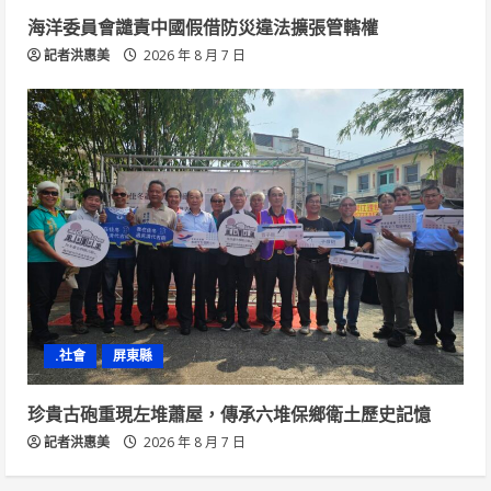
海洋委員會譴責中國假借防災違法擴張管轄權
記者洪惠美
2026 年 8 月 7 日
.社會
屏東縣
珍貴古砲重現左堆蕭屋，傳承六堆保鄉衛土歷史記憶
記者洪惠美
2026 年 8 月 7 日