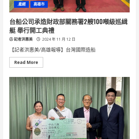
體
.產經
高雄市
驗
課
程
提
台船公司承造財政部關務署2艘100噸級巡緝
升
學
艇 舉行開工典禮
生
交
記者洪惠美
通
2024 年 11 月 12 日
安
全
【記者洪惠美/高雄報導】台灣國際造船
意
識
Read
Read More
more
about
台
船
公
司
承
造
財
政
部
關
務
署
2
艘
100