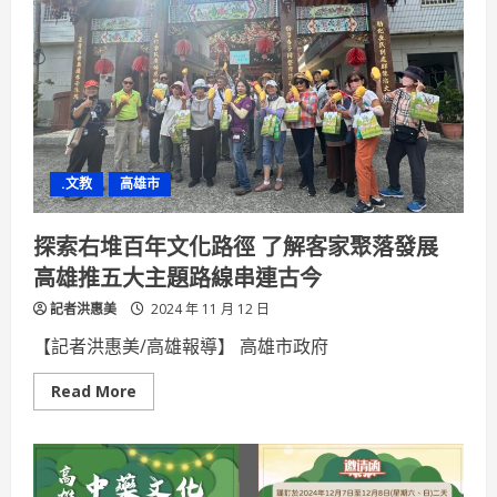
師》
11
月
15
日
走
火
入
魔
.文教
高雄市
探索右堆百年文化路徑 了解客家聚落發展
高雄推五大主題路線串連古今
記者洪惠美
2024 年 11 月 12 日
【記者洪惠美/高雄報導】 高雄市政府
Read
Read More
more
about
探
索
右
堆