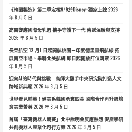
《韓國製造》第二季定檔9/9於Disney+獨家上線
2026
年 8 月 5 日
高醫響應國際母乳週 攜手守護下一代 傳遞溫暖與支持
2026 年 8 月 5 日
長榮航空 12 月1 日起開航桃園－印度德里直飛航線 拓
展南亞市場、串聯北美航網 即日起開放訂位購票
2026
年 8 月 5 日
迎向AI的時代與挑戰 高師大攜手中央研究院打造人文
跨域新典範
2026 年 8 月 5 日
世界看見輔英！健美系韓國勇奪四金 國際合作再升級培
育美業菁英
2026 年 8 月 5 日
首屆「臺灣機器人競賽」北中說明會反應熱烈 促產學研
共創機器人產業化可行方案
2026 年 8 月 5 日