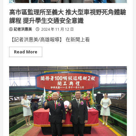
落
實
高市區監理所至義大 推大型車視野死角體驗
職
業
課程 提升學生交通安全意識
安
全
記者洪惠美
衛
2024 年 11 月 12 日
生
管
【記者洪惠美/高雄報導】 在新聞上看
理
Read
Read More
more
about
高
市
區
監
理
所
至
義
大
推
大
型
車
視
野
死
角