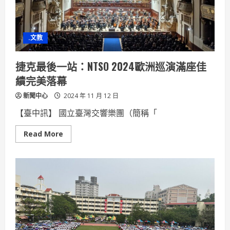
回
母
校
捐
贈
.文教
25
萬
僑
生
捷克最後一站：NTSO 2024歐洲巡演滿座佳
助
學
績完美落幕
基
金
新聞中心
2024 年 11 月 12 日
展
現
關
【臺中訊】 國立臺灣交響樂團（簡稱「
懷
情
誼
Read
Read More
more
about
捷
克
最
後
一
站：
NTSO
2024
歐
洲
巡