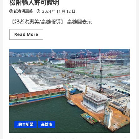
檢附輸入許可證明
負
擔
記者洪惠美
2024 年 11 月 12 日
【記者洪惠美/高雄報導】 高雄關表示
Read
Read More
more
about
保
稅
園
區
之
應
施
檢
驗
貨
品，
輸
往
課
稅
區
時
應
.綜合新聞
高雄市
檢
附
輸
入