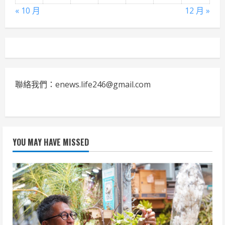
« 10 月
12 月 »
聯絡我們：enews.life246@gmail.com
YOU MAY HAVE MISSED