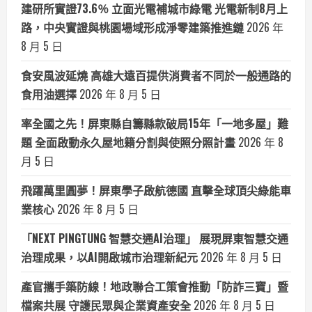
建研所實證73.6％ 立面光電補城市綠電 光電新制8月上
路，中央實證與桃園場域形成淨零建築推進鏈
2026 年
8 月 5 日
食安風波延燒 高雄大遠百提供消費者不同於一般通路的
食用油選擇
2026 年 8 月 5 日
率全國之先！屏東縣自籌縣款破局15年「一地多屋」難
題 全面啟動永久屋地籍分割與使照分照計畫
2026 年 8
月 5 日
飛躍萬里圓夢！屏東學子啟航德國 直擊全球頂尖綠能車
業核心
2026 年 8 月 5 日
「NEXT PINGTUNG 智慧交通AI治理」 展現屏東智慧交通
治理成果，以AI開啟城市治理新紀元
2026 年 8 月 5 日
產官攜手築防線！地政聯合工策會推動「防詐三寶」暨
檔案共展 守護民眾與企業資產安全
2026 年 8 月 5 日