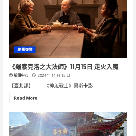
辛
訓
練
嚴
格
成
就
可
靠
搶
修
.影視娛樂
團
隊
《羅素克洛之大法師》11月15日 走火入魔
新聞中心
2024 年 11 月 12 日
【臺北訊】 《神鬼戰士》奧斯卡影
Read
Read More
more
about
《羅
素
克
洛
之
大
法