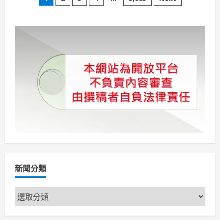
文
本
草
章
文
化
節
分
壓
軸
登
頁
場
高
雄
中
藥
文
化
生
活
節
中
藥
飄
香
沉
浸
漢
新聞分類
藥
浪
漫
新
風
華
聞
分