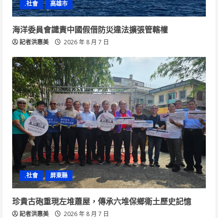
.社會
高雄市
海洋委員會譴責中國假借防災違法擴張管轄權
記者洪惠美
2026 年 8 月 7 日
.社會
屏東縣
珍貴古砲重現左堆蕭屋，傳承六堆保鄉衛土歷史記憶
記者洪惠美
2026 年 8 月 7 日