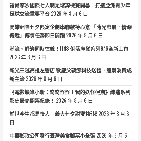
福爾摩沙國際七人制足球錦標賽開幕 打造亞洲青少年
足球交流重要平台
2026 年 8 月 6 日
高雄洲際七夕限定企劃串聯款待心意 「時光郵驛．情深
傳遞」傳情任務即日開跑
2026 年 8 月 6 日
潮流、舒適同時在線！JINS 俐落摩登系列8/6全新上市
2026 年 8 月 6 日
新光三越高雄左營店 歡慶父親節科技送禮、體驗消費成
新主流
2026 年 8 月 6 日
《電影蠟筆小新：奇奇怪怪！我的妖怪假期》締造系列
影史最高開票紀錄！
2026 年 8 月 6 日
前世今生都是情人 義大七夕甜蜜1折起
2026 年 8 月 6
日
中華郵政公司發行臺灣美食郵票小全張
2026 年 8 月 6