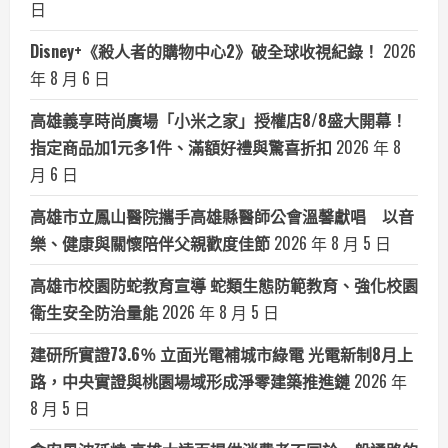
日
Disney+《殺人者的購物中心2》破全球收視紀錄！
2026
年 8 月 6 日
高雄義享時尚廣場「小米之家」授權店8/8盛大開幕！
指定商品加1元多1件、滿額好禮與驚喜折扣
2026 年 8
月 6 日
高雄市立鳳山醫院攜手高雄縣醫師公會溫馨獻唱 以音
樂、健康與關懷陪伴父親歡度佳節
2026 年 8 月 5 日
高雄市校園防蛇教育宣導 蛇類生態防範教育、強化校園
衛生安全防治量能
2026 年 8 月 5 日
建研所實證73.6％ 立面光電補城市綠電 光電新制8月上
路，中央實證與桃園場域形成淨零建築推進鏈
2026 年
8 月 5 日