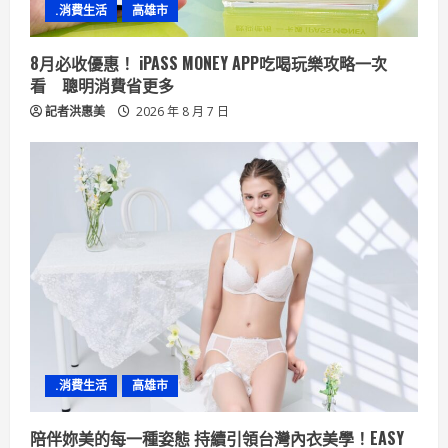
n
.消費生活
高雄市
g
8月必收優惠！ iPASS MONEY APP吃喝玩樂攻略一次
看 聰明消費省更多
記者洪惠美
2026 年 8 月 7 日
.消費生活
高雄市
陪伴妳美的每一種姿態 持續引領台灣內衣美學！EASY