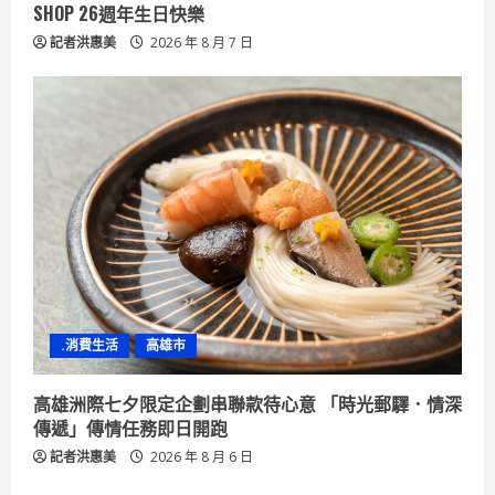
SHOP 26週年生日快樂
記者洪惠美
2026 年 8 月 7 日
.消費生活
高雄市
高雄洲際七夕限定企劃串聯款待心意 「時光郵驛．情深
傳遞」傳情任務即日開跑
記者洪惠美
2026 年 8 月 6 日