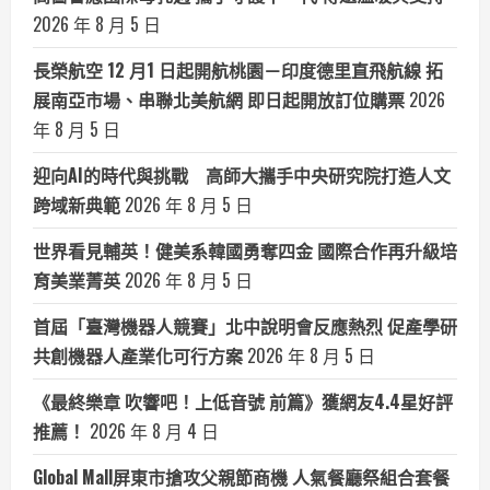
2026 年 8 月 5 日
長榮航空 12 月1 日起開航桃園－印度德里直飛航線 拓
展南亞市場、串聯北美航網 即日起開放訂位購票
2026
年 8 月 5 日
迎向AI的時代與挑戰 高師大攜手中央研究院打造人文
跨域新典範
2026 年 8 月 5 日
世界看見輔英！健美系韓國勇奪四金 國際合作再升級培
育美業菁英
2026 年 8 月 5 日
首屆「臺灣機器人競賽」北中說明會反應熱烈 促產學研
共創機器人產業化可行方案
2026 年 8 月 5 日
《最終樂章 吹響吧！上低音號 前篇》獲網友4.4星好評
推薦！
2026 年 8 月 4 日
Global Mall屏東市搶攻父親節商機 人氣餐廳祭組合套餐