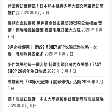
跨國青訪續情誼！日本熊本縣青少年大使交流團造訪高
雄仁武
2026 年 8 月 7 日
暑期血庫拉警報 民進黨高雄市黨部89號召公益捐血 黃
捷、賴瑞隆挽袖響應 豐富限定好禮大方送
2026 年 8 月
7 日
8月必收優惠！ iPASS MONEY APP吃喝玩樂攻略一次
看 聰明消費省更多
2026 年 8 月 7 日
陪伴妳美的每一種姿態 持續引領台灣內衣美學！EASY
SHOP 26週年生日快樂
2026 年 8 月 7 日
高雄郵局「88節父愛如山 感恩傳情」活動
2026 年 8 月
6 日
聽！服裝在說話 中山大學劇藝系首度動靜態服裝雙展
2026 年 8 月 6 日