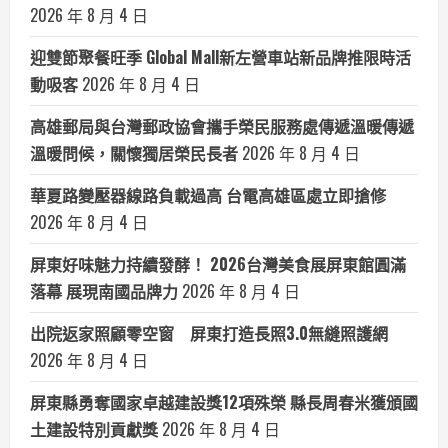
2026 年 8 月 4 日
迎雙節聚餐旺季 Global Mall新左營車站新品牌推限時活
動吸客
2026 年 8 月 4 日
高雄郵局與台灣郵政協會攜手榮民服務處傳遞溫暖傳遞
溫暖問候，關懷獨居榮民長者
2026 年 8 月 4 日
華夏路變壓器線路負載過高 台電高雄區處立即搶修
2026 年 8 月 4 日
屏東好味魅力持續發酵！ 2026台灣美食展屏東館圓滿
落幕 展現南國品牌力
2026 年 8 月 4 日
出院返家照顧零空窗 屏東打造長照3.0無縫照護網
2026 年 8 月 4 日
屏東縣勇奪國家卓越建設獎12項殊榮 縣長周春米獲頒國
土建設特別貢獻獎
2026 年 8 月 4 日