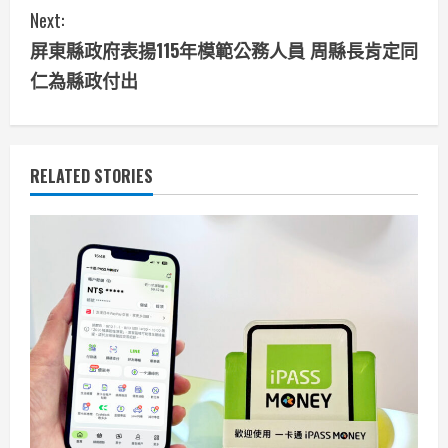
n
Next:
t
屏東縣政府表揚115年模範公務人員 周縣長肯定同
i
仁為縣政付出
n
u
RELATED STORIES
e
R
e
a
d
i