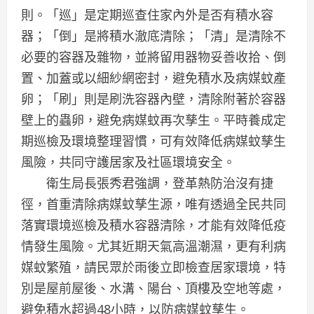
則。「巡」是定期巡查住家內外是否有積水容
器；「倒」是將積水澈底清除；「清」是清除不
必要的容器及雜物，並將留用器物妥善收拾、倒
置、加蓋或以細紗網密封，避免積水及病媒蚊產
卵；「刷」則是刷洗容器內壁，清除附著於容器
壁上的蟲卵，避免病媒蚊再次孳生。平時養成定
期巡檢及環境整理習慣，可有效降低病媒蚊孳生
風險，共同守護居家及社區環境安全。
衛生局長張秀君強調，登革熱防治沒有捷
徑，首重清除病媒蚊孳生源，唯有透過全民共同
落實環境巡檢及積水容器清除，才能有效降低疫
情發生風險。尤其近期天氣高溫潮濕，更有利病
媒蚊繁殖，請民眾於雨後立即檢查居家環境，特
別是屋前屋後、水溝、陽台、頂樓及空地等處，
避免積水超過48小時，以防病媒蚊孳生。