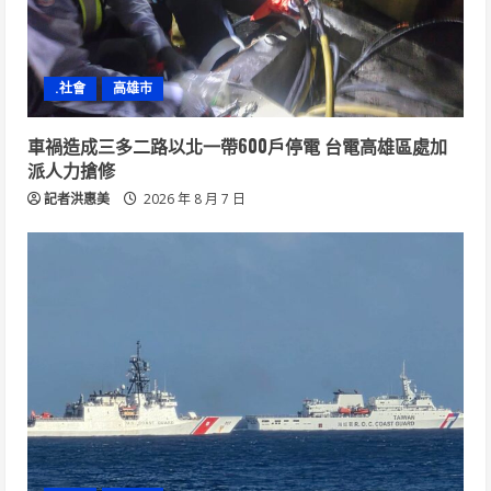
.社會
高雄市
車禍造成三多二路以北一帶600戶停電 台電高雄區處加
派人力搶修
記者洪惠美
2026 年 8 月 7 日