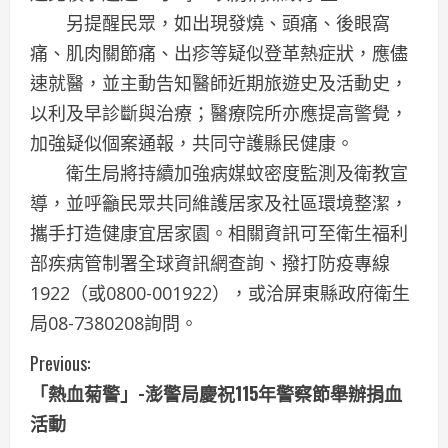
另提醒民眾，如出現發燒、頭痛、後眼窩
痛、肌肉關節痛、出疹等疑似登革熱症狀，應儘
速就醫，並主動告知醫師近期旅遊史及活動史，
以利及早診斷與治療；醫療院所亦應提高警覺，
加強疑似個案通報，共同守護縣民健康。
衛生局將持續加強病媒蚊密度監測及衛教宣
導，並呼籲民眾共同維護居家及社區環境整潔，
攜手打造健康宜居家園。相關資訊可至衛生福利
部疾病管制署全球資訊網查詢、撥打防疫專線
1922（或0800-001922），或洽屏東縣政府衛生
局08-7380208詢問。
C
Previous:
「熱血菊警」-澎警局慶祝115年警察節舉辦捐血
o
活動