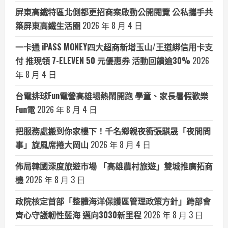
屏東高鐵特區北側都更招商案啟動公開閱覽 公私攜手共
築屏東高鐵生活圈
2026 年 8 月 4 日
一卡通 iPASS MONEY四大超商新增玉山/王道綁信用卡支
付 推現領 7-ELEVEN 50 元優惠券 活動回饋逾30%
2026
年 8 月 4 日
台電排球Fun電營高雄場熱鬧開跑 學童、家長暑假歡樂
Fun電
2026 年 8 月 4 日
把服務處搬到你家樓下！千名鄉親夜衝張騏晟「夜間問
事」旋風席捲大岡山
2026 年 8 月 4 日
佈局韓國深度旅遊市場 「高雄農村旅遊」雙城推廣拓商
機
2026 年 8 月 3 日
政院核定首部「整體海洋保護區管理政策方針」跨部會
齊心守護韌性藍海 邁向3030新里程
2026 年 8 月 3 日