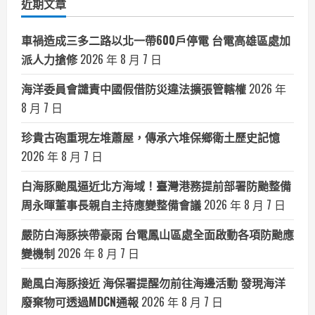
近期文章
車禍造成三多二路以北一帶600戶停電 台電高雄區處加
派人力搶修
2026 年 8 月 7 日
海洋委員會譴責中國假借防災違法擴張管轄權
2026 年
8 月 7 日
珍貴古砲重現左堆蕭屋，傳承六堆保鄉衛土歷史記憶
2026 年 8 月 7 日
白海豚颱風逼近北方海域！臺灣港務提前部署防颱整備
周永暉董事長親自主持應變整備會議
2026 年 8 月 7 日
嚴防白海豚挾帶豪雨 台電鳳山區處全面啟動各項防颱應
變機制
2026 年 8 月 7 日
颱風白海豚接近 海保署提醒勿前往海邊活動 發現海洋
廢棄物可透過MDCN通報
2026 年 8 月 7 日