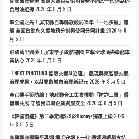
食安風波延燒 高雄大遠百提供消費者不同於一般通路的
食用油選擇
2026 年 8 月 5 日
率全國之先！屏東縣自籌縣款破局15年「一地多屋」難
題 全面啟動永久屋地籍分割與使照分照計畫
2026 年 8
月 5 日
飛躍萬里圓夢！屏東學子啟航德國 直擊全球頂尖綠能車
業核心
2026 年 8 月 5 日
「NEXT PINGTUNG 智慧交通AI治理」 展現屏東智慧交通
治理成果，以AI開啟城市治理新紀元
2026 年 8 月 5 日
產官攜手築防線！地政聯合工策會推動「防詐三寶」暨
檔案共展 守護民眾與企業資產安全
2026 年 8 月 5 日
《韓國製造》第二季定檔9/9於Disney+獨家上線
2026
年 8 月 5 日
高醫響應國際母乳週 攜手守護下一代 傳遞溫暖與支持