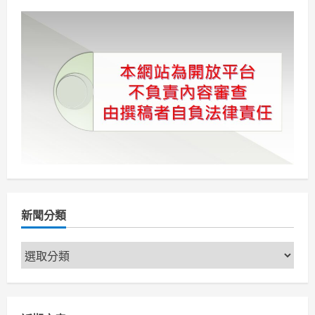
新聞分類
新
聞
分
類