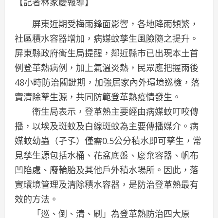
【記者林家慶報導】
屏東近期受梅雨鋒面影響，各地降雨頻繁，
社區積水容器增加，病媒蚊孳生風險隨之提升。
屏東縣政府衛生局提醒，鄰近縣市已出現本土首
例登革熱病例，加上氣溫炎熱，民眾應把握雨後
48小時防治關鍵期，加強居家內外環境巡檢，落
實清除孳生源，共同防範登革熱疫情發生。
衛生局表示，登革熱主要經由病媒蚊叮咬傳
播，以埃及斑蚊及白線斑蚊為主要傳播媒介。病
媒蚊幼蟲（孑孓）僅需0.5公分積水即可孳生，常
見孳生源包括水桶、花盆底盤、廢棄容器、帆布
凹陷處、廢輪胎及其他戶外積水場所。因此，落
實環境管理及清除積水容器，是防治登革熱最有
效的方法。
「巡、倒、清、刷」為登革熱防治四大原